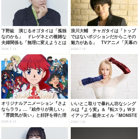
下野紘 演じるオゴタイは「孤独
浪川大輔 チャガタイは「トップ
なのかも」 ドレゲネとの複雑な
ではないポジションだからこその
夫婦関係も「無理に変えようとは
魅力がある」 TVアニメ「天幕の
しない」TVアニメ「天幕のジャー
ジャードゥーガル」インタビュー
2026.7.13
2026.7.18
ドゥーガル」インタビュー（５）
（７）
オリジナルアニメーション『さよ
いいとこ取りで暴れん坊なシング
ならララ』…「絵作りが美しい」
ルは『よう実』＆『転スラ』Wタ
「雰囲気が良い」と好評を得た理
イアップ―藍井エイル「MONSTE
由が監督・小出卓史のインタビュ
R/絵空事」リリース記念インタビ
2026.8.10
2026.7.22
ーから見えてきた！
ュー