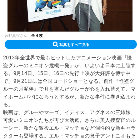
宮野真守さん
全 4 枚
写真をすべて見る
2013年全世界で最もヒットしたアニメーション映画『怪
盗グルーのミニオン危機一発』が、いよいよ日本に上陸す
る。9月14日、15日、16日の先行上映が大好評を博す中
で、9月21日には全国ロードショーとなる。前作『怪盗グ
ルーの月泥棒』で月を盗んだグルーが心を入れ替えて、マ
イホームパパになろうとするが、新たな事件に巻き込まれ
る。
映画は、グルーやマーゴ、イディス、アグネスの三姉妹、
可愛いミニオンたちが再び大活躍。さらに美人捜査官のル
ーシー、新たな敵役エル・マッチョなど個性的な新キャラ
クターも登場する。エル・マッチョの息子アントニオもそ