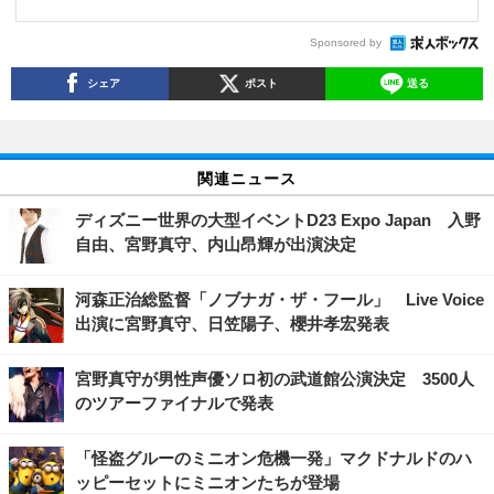
Sponsored by
シェア
ポスト
送る
関連ニュース
ディズニー世界の大型イベントD23 Expo Japan 入野
自由、宮野真守、内山昂輝が出演決定
河森正治総監督「ノブナガ・ザ・フール」 Live Voice
出演に宮野真守、日笠陽子、櫻井孝宏発表
宮野真守が男性声優ソロ初の武道館公演決定 3500人
のツアーファイナルで発表
「怪盗グルーのミニオン危機一発」マクドナルドのハ
ッピーセットにミニオンたちが登場