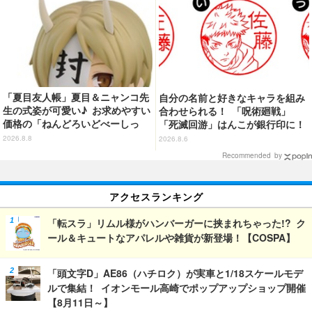
「夏目友人帳」夏目＆ニャンコ先
自分の名前と好きなキャラを組み
生の式姿が可愛い♪ お求めやすい
合わせられる！ 「呪術廻戦」
価格の「ねんどろいどべーしっ
「死滅回游」はんこが銀行印に！
く」から登場！ ちんまい二人が
虎杖悠仁、乙骨憂太ら16キャラ追
2026.8.8
2026.8.6
並んだ姿にキュン☆
加で全104種
Recommended by
アクセスランキング
「転スラ」リムル様がハンバーガーに挟まれちゃった!? ク
ール＆キュートなアパレルや雑貨が新登場！【COSPA】
「頭文字D」AE86（ハチロク）が実車と1/18スケールモデ
ルで集結！ イオンモール高崎でポップアップショップ開催
【8月11日～】