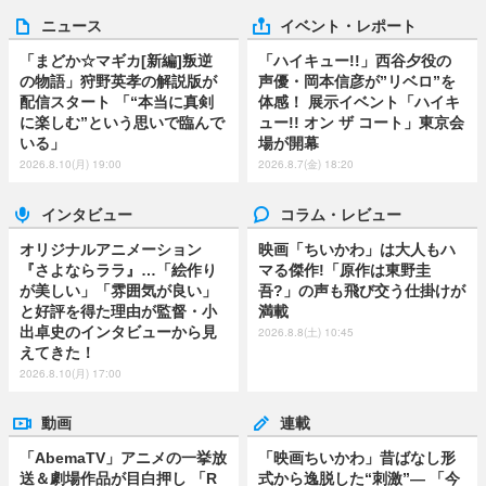
ニュース
イベント・レポート
「まどか☆マギカ[新編]叛逆
「ハイキュー!!」西谷夕役の
の物語」狩野英孝の解説版が
声優・岡本信彦が”リベロ”を
配信スタート 「“本当に真剣
体感！ 展示イベント「ハイキ
に楽しむ”という思いで臨んで
ュー!! オン ザ コート」東京会
いる」
場が開幕
2026.8.10(月) 19:00
2026.8.7(金) 18:20
インタビュー
コラム・レビュー
オリジナルアニメーション
映画「ちいかわ」は大人もハ
『さよならララ』…「絵作り
マる傑作!「原作は東野圭
が美しい」「雰囲気が良い」
吾?」の声も飛び交う仕掛けが
と好評を得た理由が監督・小
満載
出卓史のインタビューから見
2026.8.8(土) 10:45
えてきた！
2026.8.10(月) 17:00
動画
連載
「AbemaTV」アニメの一挙放
「映画ちいかわ」昔ばなし形
送＆劇場作品が目白押し 「R
式から逸脱した“刺激”― 「今