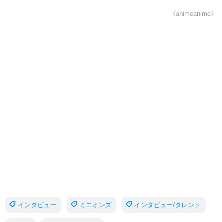
《animeanime》
インタビュー
ミニオンズ
インタビュー/タレント