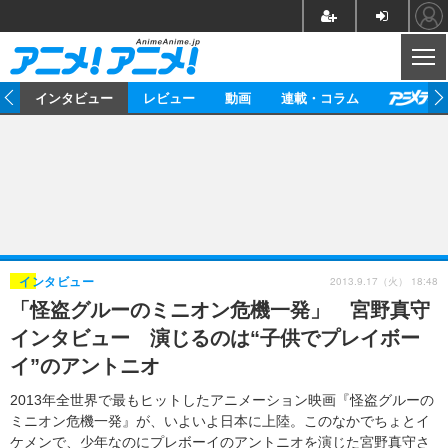
CL
ト
インタビュー
レビュー
動画
連載・コラム
ニュース
アニメ
映画/ドラマ
イベントレポート
マンガ
ノベル
アニメ
映画
インタビュー
音楽
声優
ライブ
舞台
スタッフ
声優
レビュー
2013.9.17（火） 18:48
インタビュー
「怪盗グルーのミニオン危機一発」 宮野真守
ゲーム
グッズ
海外イベント
ビジネス
俳優・タレント
アーティスト
アニメ
実写
動画
インタビュー 演じるのは“子供でプレイボー
イベント
海外
ビジネス
書評
イベント
アニメ
映画/ドラマ
連載・コラム
イ”のアントニオ
ゲーム
座談会
アニメ！アニメ！TV
ABEMA Cafe
2013年全世界で最もヒットしたアニメーション映画『怪盗グルーの
ミニオン危機一発』が、いよいよ日本に上陸。このなかでちょとイ
ケメンで、少年なのにプレボーイのアントニオを演じた宮野真守さ