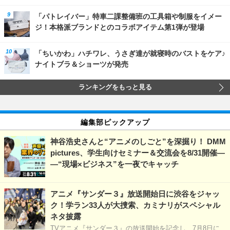
「パトレイバー」特車二課整備班の工具箱や制服をイメー
ジ！本格派ブランドとのコラボアイテム第1弾が登場
「ちいかわ」ハチワレ、うさぎ達が就寝時のバストをケア♪
ナイトブラ＆ショーツが発売
ランキングをもっと見る
編集部ピックアップ
神谷浩史さんと“アニメのしごと”を深掘り！ DMM
pictures、学生向けセミナー＆交流会を8/31開催―
―“現場×ビジネス”を一夜でキャッチ
アニメ『サンダー３』放送開始日に渋谷をジャッ
ク！学ラン33人が大捜索、カミナリがスペシャル
ネタ披露
TVアニメ『サンダー３』の放送開始を記念し、7月8日に