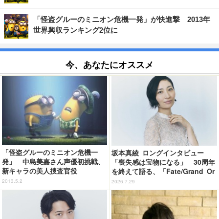
「怪盗グルーのミニオン危機一発」が快進撃 2013年
世界興収ランキング2位に
今、あなたにオススメ
「怪盗グルーのミニオン危機一
坂本真綾 ロングインタビュー
発」 中島美嘉さん声優初挑戦、
「喪失感は宝物になる」 30周年
新キャラの美人捜査官役
を終えて語る、「Fate/Grand Or
der」11年の軌跡とベストアルバ
2013.5.2
2026.7.29
ム「余韻」