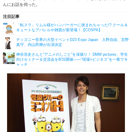
んにお話を伺った。
注目記事
「転スラ」リムル様がハンバーガーに挟まれちゃった!? クール＆
キュートなアパレルや雑貨が新登場！【COSPA】
ディズニー世界の大型イベントD23 Expo Japan 入野自由、宮野
真守、内山昂輝が出演決定
神谷浩史さんと“アニメのしごと”を深掘り！ DMM pictures、学生
向けセミナー＆交流会を8/31開催――“現場×ビジネス”を一夜でキ
ャッチ