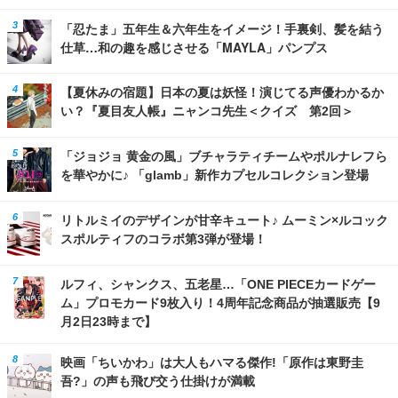
「忍たま」五年生＆六年生をイメージ！手裏剣、髪を結う
仕草…和の趣を感じさせる「MAYLA」パンプス
【夏休みの宿題】日本の夏は妖怪！演じてる声優わかるか
い？『夏目友人帳』ニャンコ先生＜クイズ 第2回＞
「ジョジョ 黄金の風」ブチャラティチームやポルナレフら
を華やかに♪ 「glamb」新作カプセルコレクション登場
リトルミイのデザインが甘辛キュート♪ ムーミン×ルコック
スポルティフのコラボ第3弾が登場！
ルフィ、シャンクス、五老星…「ONE PIECEカードゲー
ム」プロモカード9枚入り！4周年記念商品が抽選販売【9
月2日23時まで】
映画「ちいかわ」は大人もハマる傑作!「原作は東野圭
吾?」の声も飛び交う仕掛けが満載