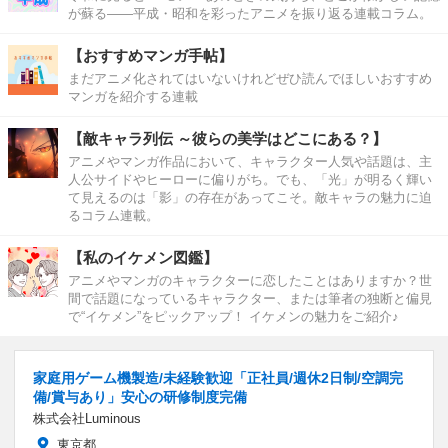
が蘇る――平成・昭和を彩ったアニメを振り返る連載コラム。
【おすすめマンガ手帖】
まだアニメ化されてはいないけれどぜひ読んでほしいおすすめ
マンガを紹介する連載
【敵キャラ列伝 ～彼らの美学はどこにある？】
アニメやマンガ作品において、キャラクター人気や話題は、主
人公サイドやヒーローに偏りがち。でも、「光」が明るく輝い
て見えるのは「影」の存在があってこそ。敵キャラの魅力に迫
るコラム連載。
【私のイケメン図鑑】
アニメやマンガのキャラクターに恋したことはありますか？世
間で話題になっているキャラクター、または筆者の独断と偏見
で“イケメン”をピックアップ！ イケメンの魅力をご紹介♪
家庭用ゲーム機製造/未経験歓迎「正社員/週休2日制/空調完
備/賞与あり」安心の研修制度完備
株式会社Luminous
東京都