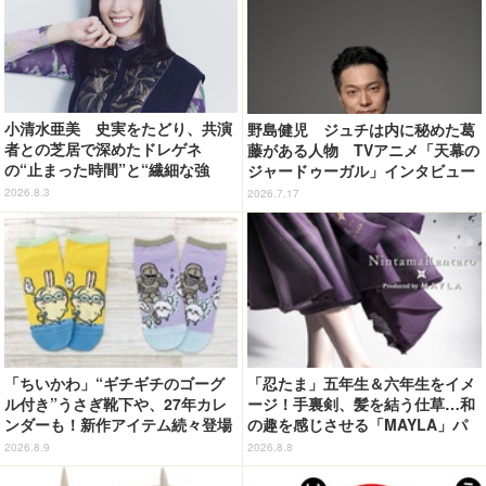
小清水亜美 史実をたどり、共演
野島健児 ジュチは内に秘めた葛
者との芝居で深めたドレゲネ
藤がある人物 TVアニメ「天幕の
の“止まった時間”と“繊細な強
ジャードゥーガル」インタビュー
さ” TVアニメ「天幕のジャード
（６）
2026.8.3
2026.7.17
ゥーガル」インタビュー（９）
「ちいかわ」“ギチギチのゴーグ
「忍たま」五年生＆六年生をイメ
ル付き”うさぎ靴下や、27年カレ
ージ！手裏剣、髪を結う仕草…和
ンダーも！新作アイテム続々登場
の趣を感じさせる「MAYLA」パ
ンプス
2026.8.9
2026.8.8