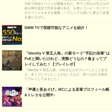
渋谷で街頭イベントが開催された。学ラン33人が主人公の
妹を探す設定で渋谷を練り歩き、お笑いコンビ・カミナリ
がスペシャルネタを披露。ハプニングも笑いに変えて会場
を盛り上げた。
DMM TVで視聴可能なアニメを紹介！
「Identity V 第五人格」の新モード“手記の加筆”は
PvEと聞いたけれど…実際どうなの？集まってプ
レイしてみた！【プレイレポ】
『Identity V 第五人格』が好きな人やプレイしたことある
人、全くプレイしたことがない人など、様々な4人を集め
てプレイしてみました！
「声優と夜あそび」MCによる直筆プロフィール帳
&トレカを公開中♪