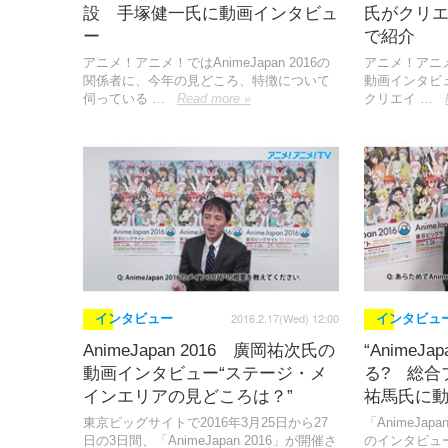
設 手塚健一氏に動画インタビュ
氏がクリ
ー
で紹介
アニメ！アニメ！ではAnimeJapan 2016の
アニメ！アニメ！
関係者に、今年の見どころ、特徴について
動画インタビ
伺っている …
Read more »
クリエイ …
2016.2.17(Wed) 12:00
インタビュー
インタビュ
AnimeJapan 2016 廣岡祐次氏の
“AnimeJa
動画インタビュー“ステージ・メ
る? 総合
インエリアの見どころは？”
祐馬氏に
東京ビッグサイトで2016年3月25日から27
「AnimeJa
日の3日間、「AnimeJapan 2016」が開催さ
のインタビュ