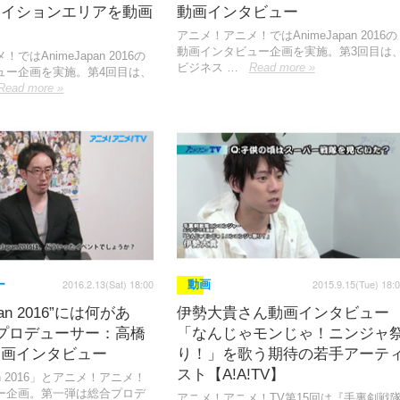
エイションエリアを動画
動画インタビュー
アニメ！アニメ！ではAnimeJapan 2016の
動画インタビュー企画を実施。第3回目は
ではAnimeJapan 2016の
ビジネス …
Read more »
ュー企画を実施。第4回目は、
Read more »
2016.2.13(Sat) 18:00
2015.9.15(Tue) 18:
ー
動画
pan 2016”には何があ
伊勢大貴さん動画インタビュー
プロデューサー：高橋
「なんじゃモンじゃ！ニンジャ
動画インタビュー
り！」を歌う期待の若手アーテ
スト【A!A!TV】
pan 2016」とアニメ！アニメ！
ー企画。第一弾は総合プロデ
アニメ！アニメ！TV第15回は『手裏剣戦