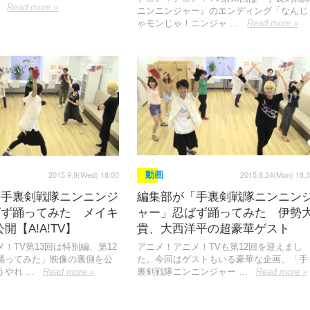
Read more »
ニンニンジャー』のエンディング「なんじ
ゃモンじゃ！ニンジャ …
Read more »
2015.9.9(Wed) 18:00
2015.8.24(Mon) 18:
動画
「手裏剣戦隊ニンニンジ
編集部が「手裏剣戦隊ニンニン
ばず踊ってみた メイキ
ャー」忍ばず踊ってみた 伊勢
開【A!A!TV】
貴、大西洋平の超豪華ゲスト
！TV第13回は特別編、第12
アニメ！アニメ！TVも第12回を迎えまし
踊ってみた」映像の裏側を公
た。今回はゲストもいる豪華な企画、「手
うやれ …
Read more »
裏剣戦隊ニンニンジャー …
Read more »