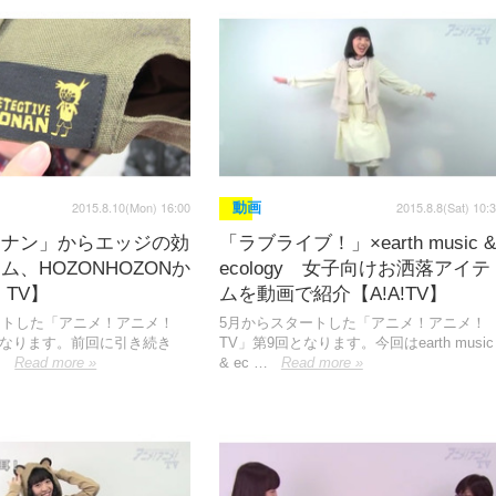
2015.8.10(Mon) 16:00
2015.8.8(Sat) 10:
動画
コナン」からエッジの効
「ラブライブ！」×earth music &
ム、HOZONHOZONか
ecology 女子向けお洒落アイテ
！TV】
ムを動画で紹介【A!A!TV】
ートした「アニメ！アニメ！
5月からスタートした「アニメ！アニメ！
となります。前回に引き続き
TV」第9回となります。今回はearth music
…
Read more »
& ec …
Read more »