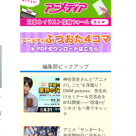
、
編集部ピックアップ
神谷浩史さんと“アニメ
のしごと”を深掘り！
DMM pictures、学生向
00
けセミナー＆交流会を
8/31開催――“現場×ビ
ジネス”を一夜でキャッ
祭
チ
ィ
アニメ『サンダー３』
隊
放送開始日に渋谷をジ