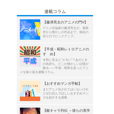
連載コラム
【藤津亮太のアニメの門V】
アニメ評論家の藤津亮太が、最新
作から懐かしの作品まで、独自の
切り口でピックアップ。
【平成・昭和レトロアニメの
すゝめ】
令和に見ると“エモい”？あのとき
の気持ち、どこか懐かしい記憶が
蘇る――平成・昭和を彩ったアニ
メを振り返る連載コラム。
【おすすめマンガ手帖】
まだアニメ化されてはいないけれ
どぜひ読んでほしいおすすめマン
ガを紹介する連載
【敵キャラ列伝 ～彼らの美学