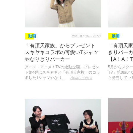
2015.8.1(Sat) 23:53
動画
動画
「有頂天家族」からプレゼント
「有頂天家
スキヤキコラボの可愛いTシャツ
きりパー
やなりきりパーカー
【A！A！T
アニメ！アニメ！TVの連動企画、プレゼン
5月からスタ
ト第4弾はスキヤキと「有頂天家族」のコラ
TV」第8回
ボしたTシャツやなり …
Read more »
ら発売してい