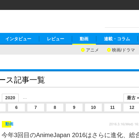
インタビュー
レビュー
動画
連載・コラム
アニメ
映画/ドラマ
ュース記事一覧
…
2020
最古 
6
7
8
9
10
11
12
2016.3.16(Wed) 16
動画
今年3回目のAnimeJapan 2016はさらに進化、総