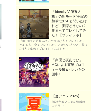
「Identity V 第五人
格」の新モード“手記の
加筆”はPvEと聞いたけ
れど…実際どうなの？
集まってプレイしてみ
た！【プレイレポ】
『Identity V 第五人格』が好きな人やプレイしたこ
とある人、全くプレイしたことがない人など、様々
33
な4人を集めてプレイしてみました！
「声優と夜あそび」
MCによる直筆プロフ
ィール帳&トレカを公
開中♪
【夏アニメ 2026】
2026年春アニメの情報は
コチラで！