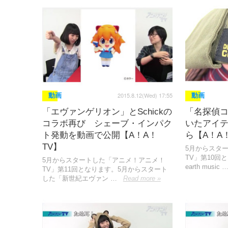
2015.8.12(Wed) 17:55
動画
動画
「エヴァンゲリオン」とSchickの
「名探偵
コラボ再び シェーブ・インパク
いたアイテ
ト発動を動画で公開【A！A！
ら【A！A
TV】
5月からスタ
TV」第10回
5月からスタートした「アニメ！アニメ！
earth music 
TV」第11回となります。5月からスタート
した「新世紀エヴァン …
Read more »