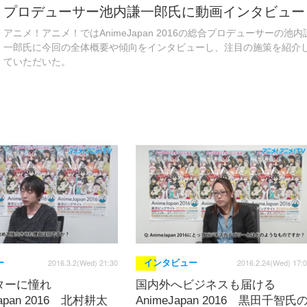
プロデューサー池内謙一郎氏に動画インタビュー
アニメ！アニメ！ではAnimeJapan 2016の総合プロデューサーの池内
一郎氏に今回の全体概要や傾向をインタビューし、注目の施策を紹介
ていただいた。
2016.3.2(Wed) 21:30
2016.2.24(Wed) 17:
ー
インタビュー
ターに憧れ
国内外へビジネスも届ける
Japan 2016 北村耕太
AnimeJapan 2016 黒田千智氏