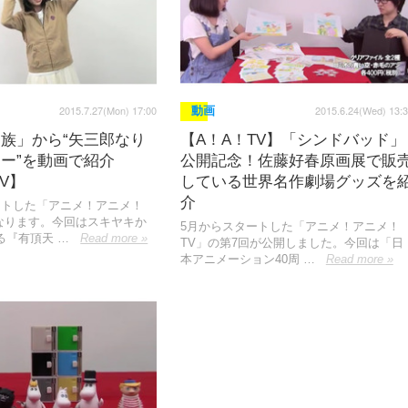
2015.7.27(Mon) 17:00
2015.6.24(Wed) 13:
動画
族」から“矢三郎なり
【A！A！TV】「シンドバッド」
カー”を動画で紹介
公開記念！佐藤好春原画展で販
V】
している世界名作劇場グッズを
介
ートした「アニメ！アニメ！
となります。今回はスキヤキか
5月からスタートした「アニメ！アニメ！
る『有頂天 …
Read more »
TV」の第7回が公開しました。今回は「日
本アニメーション40周 …
Read more »