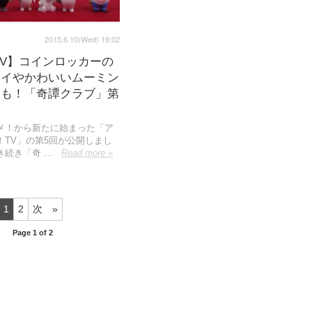
2015.6.10(Wed) 19:02
TV】コインロッカーの
トイやかわいいムーミン
アも！「奇譚クラブ」第
メ！から新たに始まった「ア
！TV」の第5回が公開しまし
き続き「奇 …
Read more »
1
2
次
Page 1 of 2