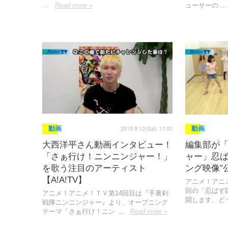
…
Read more »
ューサーの …
2015.9.12(Sat) 17:00
動画
動画
大西洋平さん動画インタビュー！
編集部が
「さぁ行け！ニンニンジャー！」
ャー」忍
を歌う注目のアーティスト
ング映像”公
【A!A!TV】
アニメ！アニメ
回の「忍ばず
アニメ！アニメ！ＴＶ第14回目は『手裏剣
開します。ど
戦隊ニンニンジャー』より、オープニング
テーマ「さぁ行け！ニン …
Read more »