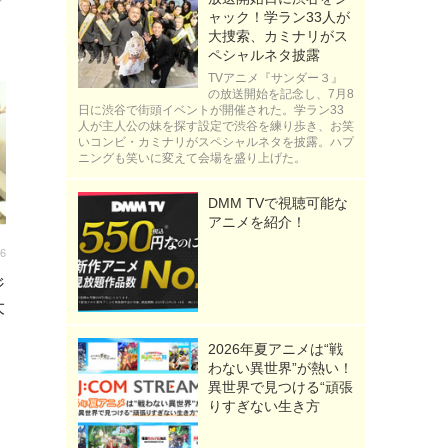
ャック！学ラン33人が
大捜索、カミナリがス
ペシャルネタ披露
TVアニメ『サンダー３』
の放送開始を記念し、7月8
日に渋谷で街頭イベントが開催された。学ラン33
人が主人公の妹を探す設定で渋谷を練り歩き、お笑
いコンビ・カミナリがスペシャルネタを披露。ハプ
ニングも笑いに変えて会場を盛り上げた。
DMM TVで視聴可能な
アニメを紹介！
36
ジ
大
2026年夏アニメは“戦
わない異世界”が熱い！
異世界で見つける“頑張
りすぎない生き方