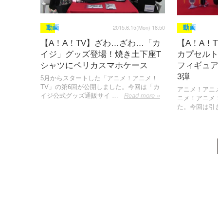
2015.6.15(Mon) 18:50
動画
動画
【A！A！TV】ざわ…ざわ…「カ
【A！A！
イジ」グッズ登場！焼き土下座T
カプセル
シャツにペリカスマホケース
フィギュ
3弾
5月からスタートした「アニメ！アニメ！
TV」の第6回が公開しました。今回は「カ
アニメ！アニ
イジ公式グッズ通販サイ …
Read more »
ニメ！アニメ
た。今回は引