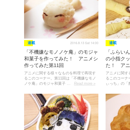
2016.8.13 Sat 14:00
連載
連載
「不機嫌なモノノケ庵」のモジャ
「ふらい
和菓子を作ってみた！ アニメシ
の小指ク
作ってみた第11回
た！ アニ
アニメに関する様々なものを料理で再現す
アニメに関す
るこのコーナー。第11回は「不機嫌なモノ
るこのコーナ
ノケ庵」のモジャ和菓子 …
Read more »
ぃっち」の「