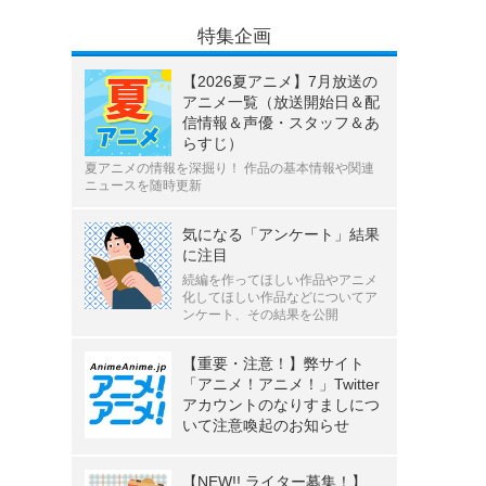
特集企画
【2026夏アニメ】7月放送の
アニメ一覧（放送開始日＆配
信情報＆声優・スタッフ＆あ
らすじ）
夏アニメの情報を深掘り！ 作品の基本情報や関連
ニュースを随時更新
気になる「アンケート」結果
に注目
続編を作ってほしい作品やアニメ
化してほしい作品などについてア
ンケート、その結果を公開
【重要・注意！】弊サイト
「アニメ！アニメ！」Twitter
アカウントのなりすましにつ
いて注意喚起のお知らせ
【NEW!! ライター募集！】