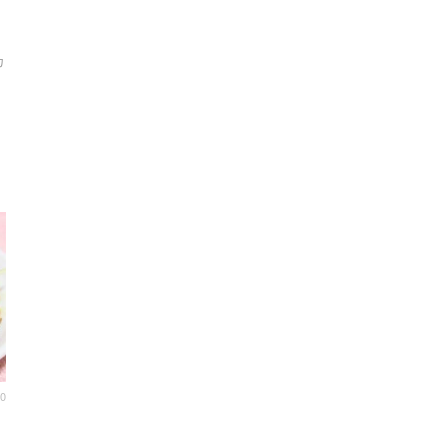
カ
。
00