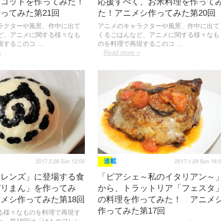
スコットを作ってみた！
応援すべく、お米料理を作って
ってみた第21回
た！アニメシ作ってみた第20回
ラクターや風景、作中に出て
アニメのキャラクターや風景、作中に出て
ど、アニメに関する様々なも
くるごはんなど、アニメに関する様々なも
現するこのコ …
のを料理で再現するこのコ …
»
Read more »
2017.2.26 Sun 12:00
2017.1.29 Sun 18:
連載
フレンズ」に登場する食
「ピアシェ～私のイタリアン～
パリまん」を作ってみ
から、トラットリア「フェスタ
メシ作ってみた第18回
の料理を作ってみた！ アニメ
作ってみた第17回
る様々なものを料理で再現す