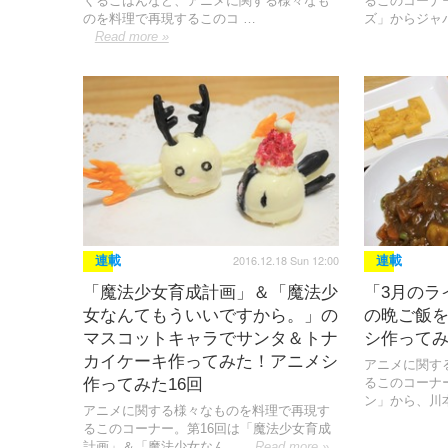
くるごはんなど、アニメに関する様々なも
るこのコーナ
のを料理で再現するこのコ …
ズ」からジャ
Read more »
2016.12.18 Sun 12:00
連載
連載
「魔法少女育成計画」＆「魔法少
「3月のラ
女なんてもういいですから。」の
の晩ご飯を
マスコットキャラでサンタ＆トナ
シ作ってみ
カイケーキ作ってみた！アニメシ
アニメに関す
作ってみた16回
るこのコーナ
ン」から、川
アニメに関する様々なものを料理で再現す
るこのコーナー。第16回は「魔法少女育成
計画」＆「魔法少女なん …
Read more »