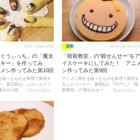
2016.7.3 Sun 12:00
2016.5.29 Sun 22:
連載
んぐうぃっち」の「魔女
「暗殺教室」の“殺せんせー”をア
ッキー」を作ってみ
イスケーキにしてみた！ アニ
メシ作ってみた第10回
シ作ってみた第9回
る様々なものを料理で再現す
アニメに関する様々なものを料理で再現す
ー。第10回は「ふらいんぐう
るこのコーナー。第9回は、TVアニメ『暗
魔女の小指 …
Read more »
殺教室』の“殺せんせー …
Read more »