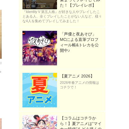
た！【プレイレポ】
『Identity V 第五人格』が好きな人やプレイしたこ
とある人、全くプレイしたことがない人など、様々
な4人を集めてプレイしてみました！
「声優と夜あそび」
MCによる直筆プロフ
ィール帳&トレカを公
開中♪
00
チ
【夏アニメ 2026】
2026年春アニメの情報は
コチラで！
【コラムはコチラか
ら！】夏アニメは“マイ