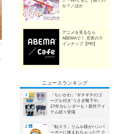
ナー時代”をどう描くの
か？／ほか
アニメを見るなら
ABEMAで！ 充実のラ
インナップ【PR】
31
メ
ニュースランキング
「ちいかわ」“ギチギチのゴ
ーグル付き”うさぎ靴下や、
27年カレンダーも！新作アイ
テム続々登場
「転スラ」リムル様がハンバ
ーガーに挟まれちゃった!? ク