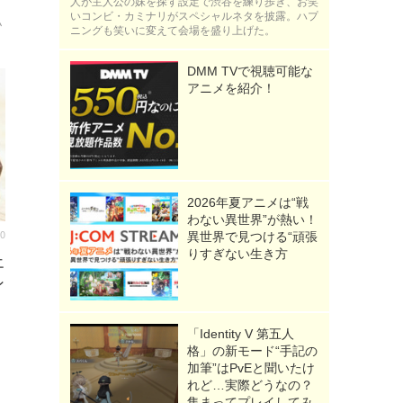
人が主人公の妹を探す設定で渋谷を練り歩き、お笑
いコンビ・カミナリがスペシャルネタを披露。ハプ
私
ニングも笑いに変えて会場を盛り上げた。
DMM TVで視聴可能な
アニメを紹介！
2026年夏アニメは“戦
わない異世界”が熱い！
00
異世界で見つける“頑張
りすぎない生き方
エ
ン
「Identity V 第五人
格」の新モード“手記の
加筆”はPvEと聞いたけ
れど…実際どうなの？
集まってプレイしてみ