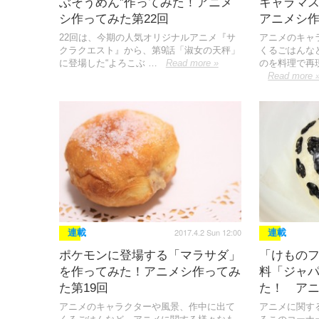
ぶそうめん”作ってみた！アニメ
キャラマ
シ作ってみた第22回
アニメシ作
22回は、今期の人気オリジナルアニメ『サ
アニメのキャ
クラクエスト』から、第9話「淑女の天秤」
くるごはんな
に登場した“よろこぶ …
Read more »
のを料理で再
Read more 
2017.4.2 Sun 12:00
連載
連載
ポケモンに登場する「マラサダ」
「けもの
を作ってみた！アニメシ作ってみ
料「ジャ
た第19回
た！ アニ
アニメのキャラクターや風景、作中に出て
アニメに関す