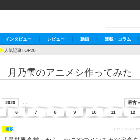
インタビュー
レビュー
動画
連載・コラム
人気記事TOP20
月乃雫のアニメシ作ってみた
…
2020
最古 
6
7
8
9
10
11
12
2017.7.30 Sun 12
連載