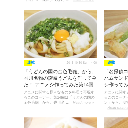
2016.10.30 Sun 14:00
連載
連載
「うどんの国の金色毛鞠」から、
「名探偵
香川名物の讃岐うどんを作ってみ
ハムサンド
た！ アニメシ作ってみた第14回
シ作ってみ
アニメに関する様々なものを料理で再現す
アニメに関す
るこのコーナー。第14回は「うどんの国の
るこのコーナ
金色毛鞠」から、香川名 …
Read more »
ン」から、安
Read more 