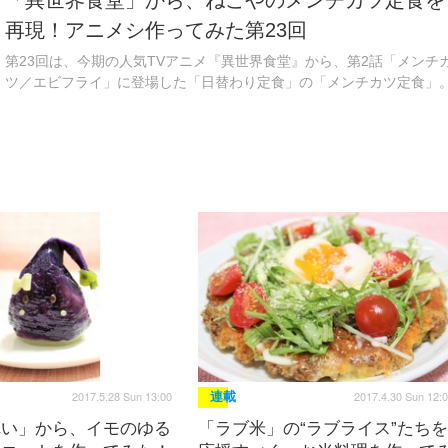
「異世界食堂」から、ねこやのメンチカツ定食を
再現！アニメシ作ってみた第23回
第23回は、今期の人気TVアニメ『異世界食堂』から、第2話「メンチ
ツ／エビフライ」に登場した「日替わり定食」の「メンチカツ定食」
2017.5.28 Sun 13:00
2017.4.30 Sun 12:
連載
れい」から、イモのゆる
「ラブ米」の“ラブライス”たちを