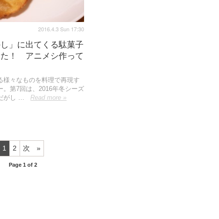
2016.4.3 Sun 17:30
かし」に出てくる駄菓子
みた！ アニメシ作って
る様々なものを料理で再現す
。第7回は、2016年冬シーズ
だがし …
Read more »
1
2
次
Page 1 of 2