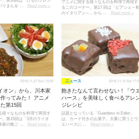
ー。第18回は「けものフレン
アニメに関する様々なものを料理で再現す
パリまんを …
Read more »
るこのコーナー。第17 回は「ピアシェ～
のイタリアン～」から …
Read more »
2016.11.27 Sun 13:00
2016.11.12 Sat 17:
ニュース
イオン」から、川本家
飽きたなんて言わせない！「ウ
作ってみた！ アニメ
ハース」を美味しく食べるアレ
た第15回
ジレシピ
る様々なものを料理で再現す
話題となっている「Guardess in Eden」
ー。第15回は「3月のライオ
は、カード付きのお菓子。大量に買うとウ
本家の晩ご …
Read more »
エハースに …
Read more »