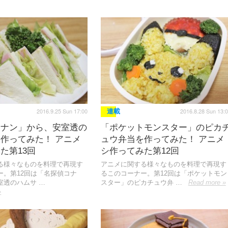
2016.9.25 Sun 17:00
2016.8.28 Sun 13:
連載
コナン」から、安室透の
「ポケットモンスター」のピカ
作ってみた！ アニメ
ュウ弁当を作ってみた！ アニメ
た第13回
シ作ってみた第12回
る様々なものを料理で再現す
アニメに関する様々なものを料理で再現す
ー。第12回は「名探偵コナ
るこのコーナー。第12回は「ポケットモン
室透のハムサ …
スター」のピカチュウ弁 …
Read more »
»