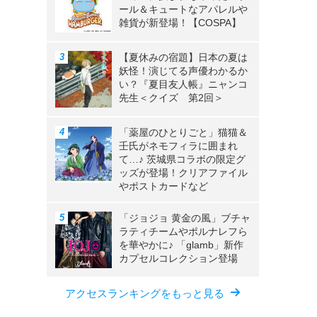
ール＆キュートなアパレルや
雑貨が新登場！【COSPA】
【夏休みの宿題】日本の夏は
妖怪！演じてる声優わかるか
い？『夏目友人帳』ニャンコ
先生＜クイズ 第2回＞
「薬屋のひとりごと」猫猫＆
壬氏がネモフィラに囲まれ
て…♪ 茨城県コラボの限定グ
ッズが登場！クリアファイル
やポストカードなど
「ジョジョ 黄金の風」ブチャ
ラティチームやポルナレフら
を華やかに♪ 「glamb」新作
カプセルコレクション登場
アクセスランキングをもっと見る