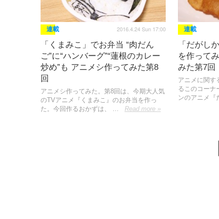
2016.4.24 Sun 17:00
連載
連載
「くまみこ」でお弁当 “肉だん
「だがし
ご”に“ハンバーグ”“蓮根のカレー
を作って
炒め”も アニメシ作ってみた第8
みた第7回
回
アニメに関す
るこのコーナー
アニメシ作ってみた。第8回は、今期大人気
ンのアニメ『
のTVアニメ『くまみこ』のお弁当を作っ
た。今回作るおかずは、 …
Read more »