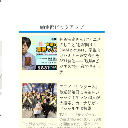
み
編集部ピックアップ
神谷浩史さんと“アニメ
のしごと”を深掘り！
DMM pictures、学生向
けセミナー＆交流会を
8/31開催――“現場×ビ
ジネス”を一夜でキャッ
チ
アニメ『サンダー３』
放送開始日に渋谷をジ
00
ャック！学ラン33人が
」
大捜索、カミナリがス
ペシャルネタ披露
」
シ
TVアニメ『サンダー３』
の放送開始を記念し、7月8
日に渋谷で街頭イベントが開催された。学ラン33