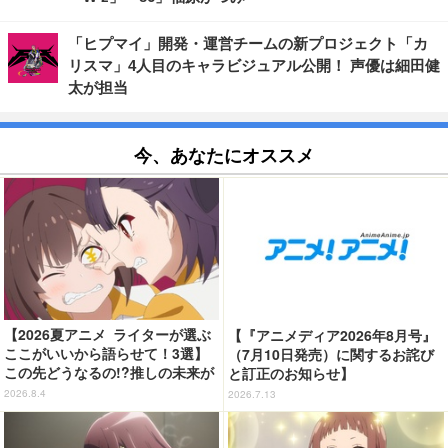
「ヒプマイ」開発・運営チームの新プロジェクト「カ
リスマ」4人目のキャラビジュアル公開！ 声優は細田健
太が担当
今、あなたにオススメ
【2026夏アニメ ライターが選ぶ
【『アニメディア2026年8月号』
ここがいいから語らせて！3選】
（7月10日発売）に関するお詫び
この先どうなるの!?推しの未来が
と訂正のお知らせ】
気になりすぎる「鎧真伝サムライ
2026.8.4
2026.7.13
トルーパー」「乙女怪獣キャラメ
リゼ」「グロウアップショウ 」