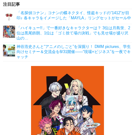
注目記事
「名探偵コナン」コナンの蝶ネクタイ、怪盗キッドの“1412”が目
印♪ 各キャラをイメージした「MAYLA」リングセットがセール中
「ハイキュー!!」で一番好きなキャラクターは？ 3位は月島蛍、2
位は黒尾鉄朗、1位は「ゴミ捨て場の決戦」でも見せ場が盛り沢
山の…
神谷浩史さんと“アニメのしごと”を深掘り！ DMM pictures、学生
向けセミナー＆交流会を8/31開催――“現場×ビジネス”を一夜でキ
ャッチ