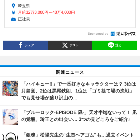
埼玉県
月給32万3,000円～48万4,000円
正社員
Sponsored by
シェア
ポスト
送る
関連ニュース
「ハイキュー!!」で一番好きなキャラクターは？ 3位は
月島蛍、2位は黒尾鉄朗、1位は「ゴミ捨て場の決戦」
でも見せ場が盛り沢山の…
「ブルーロック-EPISODE 凪-」天才半端ないって！ 凪
の覚醒、玲王との出会い… 3つの見どころをご紹介♪
「銀魂」松陽先生の“生首ヘアゴム”も…過去イベント