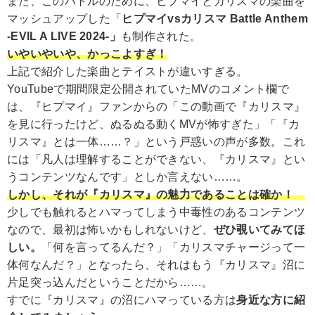
また、このバトルのために、ヒプマイとカリスマの楽曲を
マッシュアップした「
ヒプマイvsカリスマ Battle Anthem
-EVIL A LIVE 2024-」
も制作された。
いやいやいや、かっこよすぎ！
上記で紹介した楽曲とテイストが違いすぎる。
YouTubeで期間限定公開されていたMVのコメント欄で
は、『ヒプマイ』ファンからの「この動画で『カリスマ』
を見に行ったけど、ぬるぬる動くMVが怖すぎた」「『カ
リスマ』とは一体……？」という戸惑いの声が多数。これ
には「凡人は理解することができない、『カリスマ』とい
うコンテンツなんです」としか言えない……。
しかし、それが『カリスマ』の魅力であることは確か！
少しでも触れるとハマってしまう中毒性のあるコンテンツ
なので、最初は怖いかもしれないけど、
ぜひ覗いてみてほ
しい。
「何を言ってるんだ？」「カリスマチャージって一
体何なんだ？」となったら、それはもう『カリスマ』沼に
片足突っ込んだということだから……。
すでに『カリスマ』の沼にハマっている方は
身近な方に紹