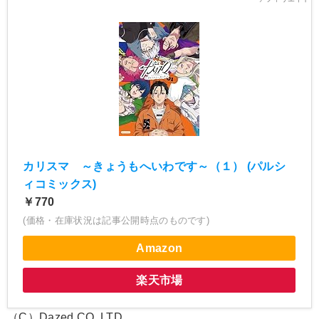
カリスマ ～きょうもへいわです～（１） (パルシ
ィコミックス)
￥770
(価格・在庫状況は記事公開時点のものです)
Amazon
楽天市場
（C）Dazed CO.,LTD.