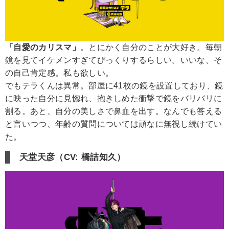
「自愛のカリスマ」
。とにかく自分のことが大好き。毎朝
鏡を見てイケメンすぎてびっくりするらしい。いいな、そ
の自己肯定感。私も欲しい。
でもテラくんは異常。部屋に41枚の鏡を設置しており、鏡
に映った自分に見惚れ、抱きしめた衝撃で鏡をバリバリに
割る。あと、自分の美しさで鼻血を出す。なんでも答える
と言いつつ、年齢の質問については頑なに無視し続けてい
た。
天堂天彦（CV: 橋詰知久）