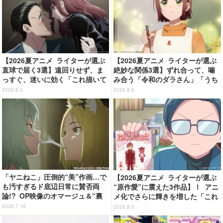
【2026夏アニメ ライターが選ぶ
【2026夏アニメ ライターが選ぶ
直球で届く3選】遠回りせず、ま
絶妙な関係3選】ずれ合って、噛
っすぐ、迷いに効く「これ描いて
み合う「令和のダラさん」「うち
死ね」「スーパーの裏でヤニ吸う
の弟どもがすみません」「乙女怪
2026.8.3
2026.8.6
ふたり」「正反対な君と僕」
獣キャラメリゼ」
「ヤニねこ」圧倒的“美”作画…で
【2026夏アニメ ライターが選ぶ
も汚すぎるド底辺日常に賛否両
“原作愛”に震えた3作品】！ アニ
論!? OP映像のオマージュ＆“裏
メ化でさらに輝きを増した「これ
テーマ”への考察が止まらない！
描いて死ね」「天幕のジャードゥ
2026.7.16
2026.8.5
ーガル」「BLEACH 千年血戦