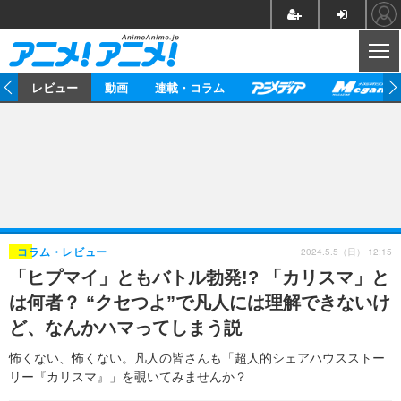
CL
ー
レビュー
動画
連載・コラム
ニュース
アニメ
映画/ドラマ
イベントレポート
マンガ
ノベル
アニメ
映画
インタビュー
音楽
声優
ライブ
舞台
スタッフ
声優
レビュー
2024.5.5（日） 12:15
コラム・レビュー
「ヒプマイ」ともバトル勃発!? 「カリスマ」と
ゲーム
グッズ
海外イベント
ビジネス
俳優・タレント
アーティスト
アニメ
実写
動画
は何者？ “クセつよ”で凡人には理解できないけ
イベント
海外
ビジネス
書評
イベント
アニメ
映画/ドラマ
連載・コラム
ど、なんかハマってしまう説
ゲーム
座談会
アニメ！アニメ！TV
ABEMA Cafe
怖くない、怖くない。凡人の皆さんも「超人的シェアハウスストー
リー『カリスマ』」を覗いてみませんか？