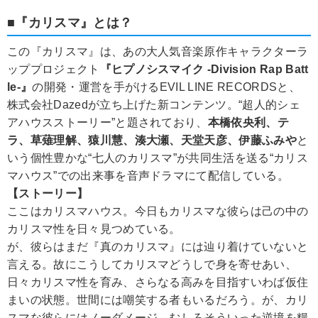
■『カリスマ』とは？
この『カリスマ』は、あの大人気音楽原作キャラクターラ
ッププロジェクト
『ヒプノシスマイク -Division Rap Batt
le-』
の開発・運営を手がけるEVIL LINE RECORDSと、
株式会社Dazedが立ち上げた新コンテンツ。“超人的シェ
アハウスストーリー”と題されており、
本橋依央利、テ
ラ、草薙理解、猿川慧、湊大瀬、天堂天彦、伊藤ふみや
と
いう個性豊かな“七人のカリスマ”が共同生活を送る“カリス
マハウス”での出来事を音声ドラマにて配信している。
【ストーリー】
ここはカリスマハウス。今日もカリスマな彼らは己の中の
カリスマ性を日々見つめている。
が、彼らはまだ『真のカリスマ』には辿り着けていないと
言える。故にこうしてカリスマどうしで身を寄せあい、
日々カリスマ性を育み、さらなる高みを目指すいわば仮住
まいの状態。世間には嘲笑する者もいるだろう。が、カリ
スマな彼らにはノーダメージ。むしろそういった逆境を糧