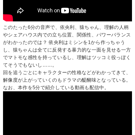
このたった6分の音声で、依央利、猿ちゃん、理解の人柄
やシェアハウス内での立ち位置、関係性、パワーバランス
がわかったのでは？ 依央利はミシンを1から作っちゃう
し、猿ちゃんは全てに反発する暴力的な一面を見せる一方
でマトモな感性を持っているし、理解はツッコミ役っぽく
てそうでもないし……。
回を追うごとにキャラクターの性格などがわかってきて、
解像度が上がっていくのもドラマの醍醐味となっている。
なお、本作を5分で紹介している動画も配信中。