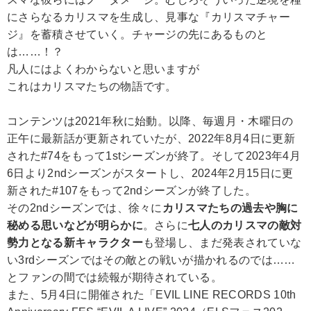
にさらなるカリスマを生成し、見事な『カリスマチャー
ジ』を蓄積させていく。チャージの先にあるものと
は……！？
凡人にはよくわからないと思いますが
これはカリスマたちの物語です。
コンテンツは2021年秋に始動。以降、毎週月・木曜日の
正午に最新話が更新されていたが、2022年8月4日に更新
された#74をもって1stシーズンが終了。そして2023年4月
6日より2ndシーズンがスタートし、2024年2月15日に更
新された#107をもって2ndシーズンが終了した。
その2ndシーズンでは、徐々に
カリスマたちの過去や胸に
秘める思いなどが明らかに
。さらに
七人のカリスマの敵対
勢力となる新キャラクター
も登場し、まだ発表されていな
い3rdシーズンではその敵との戦いが描かれるのでは……
とファンの間では続報が期待されている。
また、5月4日に開催された「EVIL LINE RECORDS 10th