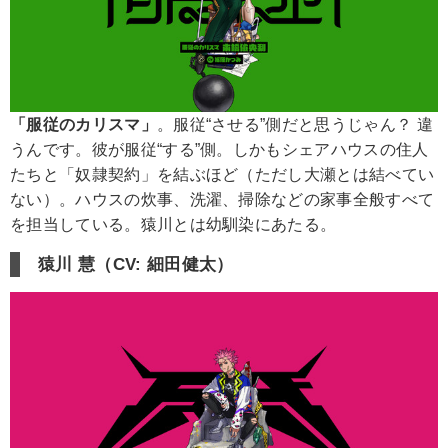
「服従のカリスマ」
。服従“させる”側だと思うじゃん？ 違
うんです。彼が服従“する”側。しかもシェアハウスの住人
たちと「奴隷契約」を結ぶほど（ただし大瀬とは結べてい
ない）。ハウスの炊事、洗濯、掃除などの家事全般すべて
を担当している。猿川とは幼馴染にあたる。
猿川 慧（CV: 細田健太）