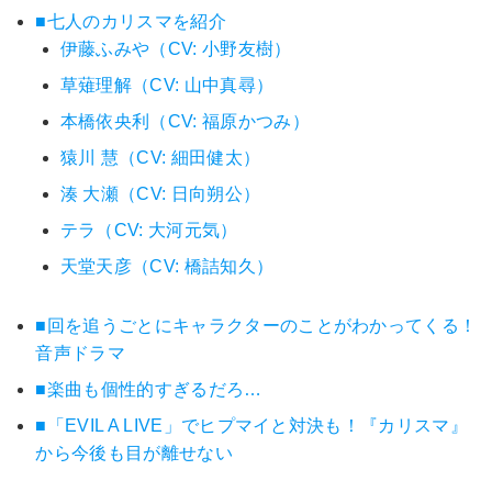
■七人のカリスマを紹介
伊藤ふみや（CV: 小野友樹）
草薙理解（CV: 山中真尋）
本橋依央利（CV: 福原かつみ）
猿川 慧（CV: 細田健太）
湊 大瀬（CV: 日向朔公）
テラ（CV: 大河元気）
天堂天彦（CV: 橋詰知久）
■回を追うごとにキャラクターのことがわかってくる！
音声ドラマ
■楽曲も個性的すぎるだろ…
■「EVIL A LIVE」でヒプマイと対決も！『カリスマ』
から今後も目が離せない