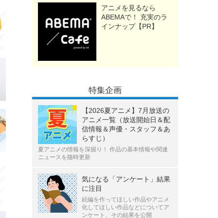
アニメを見るなら
ABEMAで！ 充実のラ
インナップ【PR】
特集企画
【2026夏アニメ】7月放送の
アニメ一覧（放送開始日＆配
信情報＆声優・スタッフ＆あ
らすじ）
夏アニメの情報を深掘り！ 作品の基本情報や関連
ニュースを随時更新
気になる「アンケート」結果
に注目
続編を作ってほしい作品やアニメ
化してほしい作品などについてア
ンケート、その結果を公開