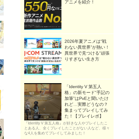
アニメを紹介！
2026年夏アニメは“戦
わない異世界”が熱い！
異世界で見つける“頑張
りすぎない生き方
「Identity V 第五人
格」の新モード“手記の
加筆”はPvEと聞いたけ
れど…実際どうなの？
集まってプレイしてみ
た！【プレイレポ】
『Identity V 第五人格』が好きな人やプレイしたこ
とある人、全くプレイしたことがない人など、様々
な4人を集めてプレイしてみました！