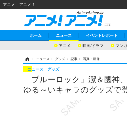
アニメ！アニメ！
ホーム
ニュース
イベントレポート
アニメ
映画/ドラマ
マン
ホーム
›
ニュース
›
グッズ
›
記事
›
写真・画像
ニュース
グッズ
「ブルーロック」潔＆國神
ゆる～いキャラのグッズで登