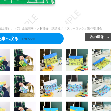
 誠士郎）」（C）金城宗幸・ノ村優介・講談社／「ブルーロック」製作委員会
次の画像
記事へ戻る
191/220