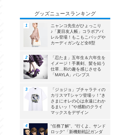
グッズニュースランキング
ニャンコ先生がひょっこり
♪「夏目友人帳」コラボアパ
レル登場！もこもこバッグや
カーディガンなど全8型
「忍たま」五年生＆六年生を
イメージ！手裏剣、髪を結う
仕草…和の趣を感じさせる
「MAYLA」パンプス
「ジョジョ」ブチャラティの
カリスマTシャツ登場ッ！“き
さまにオレの心は永遠にわか
るまいッ！”や感動のクライ
マックスをデザイン
“任務了解”、“行くよ、サンド
ロック”「新機動戦記ガンダ