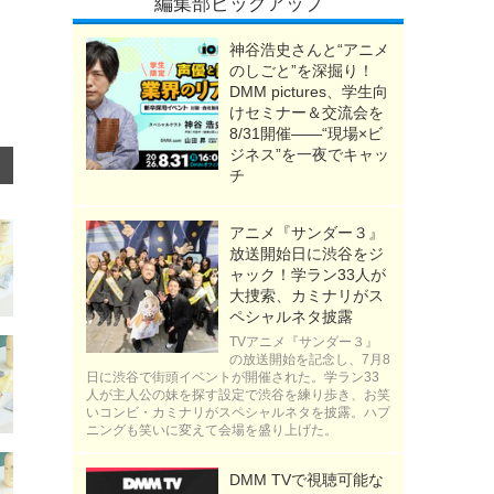
編集部ピックアップ
神谷浩史さんと“アニメ
のしごと”を深掘り！
DMM pictures、学生向
けセミナー＆交流会を
8/31開催――“現場×ビ
ジネス”を一夜でキャッ
チ
アニメ『サンダー３』
放送開始日に渋谷をジ
ャック！学ラン33人が
大捜索、カミナリがス
ペシャルネタ披露
TVアニメ『サンダー３』
の放送開始を記念し、7月8
日に渋谷で街頭イベントが開催された。学ラン33
人が主人公の妹を探す設定で渋谷を練り歩き、お笑
いコンビ・カミナリがスペシャルネタを披露。ハプ
ニングも笑いに変えて会場を盛り上げた。
DMM TVで視聴可能な