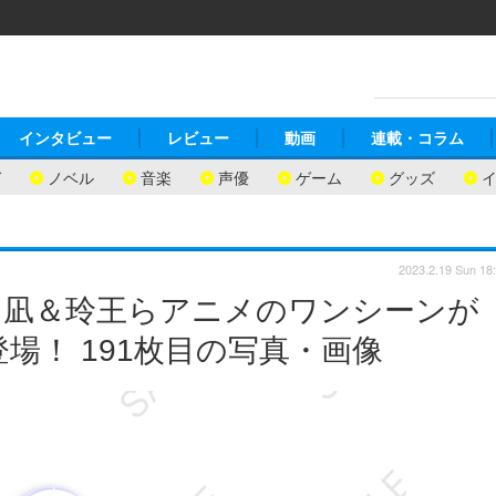
インタビュー
レビュー
動画
連載・コラム
ガ
ノベル
音楽
声優
ゲーム
グッズ
2023.2.19 Sun 18
、凪＆玲王らアニメのワンシーンが
場！ 191枚目の写真・画像