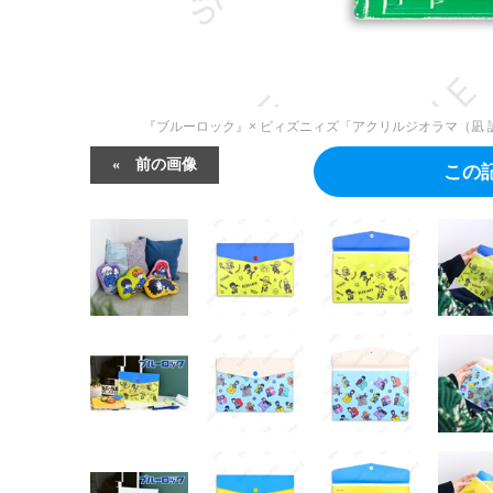
『ブルーロック』× ビィズニィズ「アクリルジオラマ（凪
前の画像
この