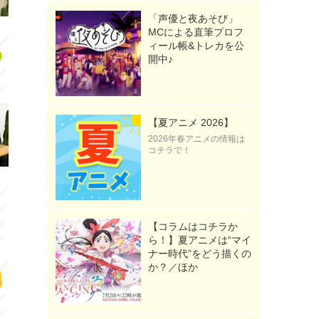
「声優と夜あそび」
MCによる直筆プロフ
ィール帳&トレカを公
開中♪
【夏アニメ 2026】
2026年春アニメの情報は
コチラで！
【コラムはコチラか
ら！】夏アニメは“マイ
ナー時代”をどう描くの
か？／ほか