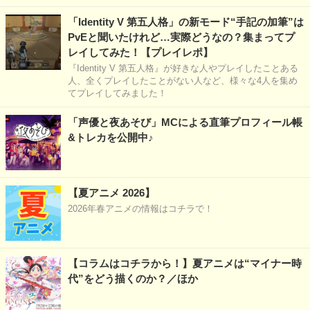
「Identity V 第五人格」の新モード“手記の加筆”は
PvEと聞いたけれど…実際どうなの？集まってプ
レイしてみた！【プレイレポ】
『Identity V 第五人格』が好きな人やプレイしたことある
人、全くプレイしたことがない人など、様々な4人を集め
てプレイしてみました！
「声優と夜あそび」MCによる直筆プロフィール帳
&トレカを公開中♪
【夏アニメ 2026】
2026年春アニメの情報はコチラで！
【コラムはコチラから！】夏アニメは“マイナー時
代”をどう描くのか？／ほか