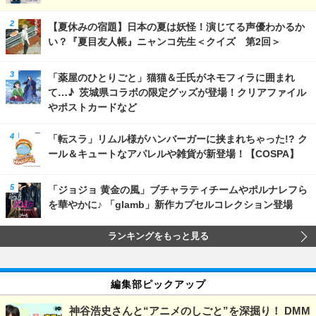
【夏休みの宿題】日本の夏は妖怪！演じてる声優わかるか
い？『夏目友人帳』ニャンコ先生＜クイズ 第2回＞
「薬屋のひとりごと」猫猫＆壬氏がネモフィラに囲まれ
て…♪ 茨城県コラボの限定グッズが登場！クリアファイル
やポストカードなど
「転スラ」リムル様がハンバーガーに挟まれちゃった!? ク
ール＆キュートなアパレルや雑貨が新登場！【COSPA】
「ジョジョ 黄金の風」ブチャラティチームやポルナレフら
を華やかに♪ 「glamb」新作カプセルコレクション登場
ランキングをもっと見る
編集部ピックアップ
神谷浩史さんと“アニメのしごと”を深掘り！ DMM