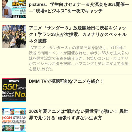
pictures、学生向けセミナー＆交流会を8/31開催―
―“現場×ビジネス”を一夜でキャッチ
アニメ『サンダー３』放送開始日に渋谷をジャッ
ク！学ラン33人が大捜索、カミナリがスペシャル
ネタ披露
TVアニメ『サンダー３』の放送開始を記念し、7月8日に
渋谷で街頭イベントが開催された。学ラン33人が主人公の
妹を探す設定で渋谷を練り歩き、お笑いコンビ・カミナリ
がスペシャルネタを披露。ハプニングも笑いに変えて会場
を盛り上げた。
DMM TVで視聴可能なアニメを紹介！
2026年夏アニメは“戦わない異世界”が熱い！ 異世
界で見つける“頑張りすぎない生き方