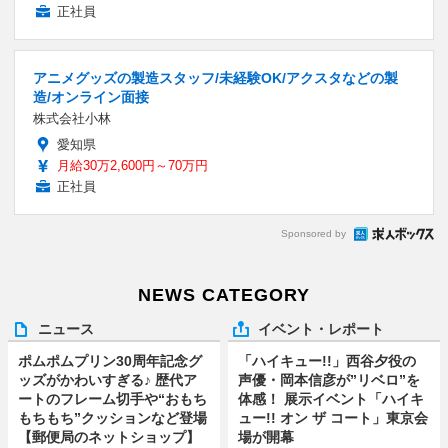
正社員
アニメグッズの製造スタッフ/未経験OK/アクスタなどの製
造/オンライン面接
株式会社小林
愛知県
月給30万2,600円～70万円
正社員
Sponsored by
NEWS CATEGORY
ニュース
イベント・レポート
ポムポムプリン30周年記念グ
「ハイキュー!!」西谷夕役の
ッズがかわいすぎる♪ 歴代ア
声優・岡本信彦が”リベロ”を
ートのフレーム切手や“おもち
体感！ 展示イベント「ハイキ
もちもち”クッションなど登場
ュー!! オン ザ コート」東京会
【郵便局のネットショップ】
場が開幕