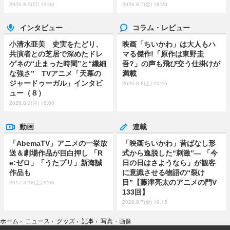
2026.8.9(日) 19:30
2026.8.7(金) 18:20
インタビュー
コラム・レビュー
小清水亜美 史実をたどり、
映画「ちいかわ」は大人もハ
共演者との芝居で深めたドレ
マる傑作!「原作は東野圭
ゲネの“止まった時間”と“繊細
吾?」の声も飛び交う仕掛けが
な強さ” TVアニメ「天幕の
満載
ジャードゥーガル」インタビ
2026.8.8(土) 10:45
ュー（８）
2026.8.3(月) 18:00
動画
連載
「AbemaTV」アニメの一挙放
「映画ちいかわ」昔ばなし形
送＆劇場作品が目白押し 「R
式から逸脱した“刺激”― 「今
e:ゼロ」「うたプリ」新海誠
日の日はさようなら」が観客
作品も
に意識させる物語の“裂け
目”【藤津亮太のアニメの門V
2017.3.18(土) 9:06
133回】
2026.8.7(金) 19:15
ホーム
›
ニュース
›
グッズ
›
記事
›
写真・画像