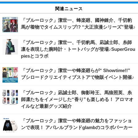
関連ニュース
「ブルーロック」潔世一、蜂楽廻、國神錬介、千切豹
馬が着物でタイムスリップ!? “大正浪漫シリーズ”登場♪
「ブルーロック」潔世一、千切豹馬、凪誠士郎、糸師
凛を表現した腕時計・トートバッグが登場♪SuperGrou
piesとコラボ
「ブルーロック」潔世一や蜂楽廻らが“ Showtime!!”
ブシロードクリエイティブストアで物販イベント開催♪
「ブルーロック」凪誠士郎、御影玲王、馬狼照英、糸
師凛たちをイメージした“香り”も楽しめる！ アロマオ
イルなど最新グッズ紹介
「ブルーロック」潔世一や蜂楽廻の魅力をファッショ
ンで表現！ アパレルブランドglambのコラボパーカー