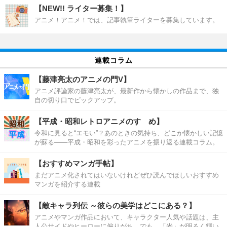
【NEW!! ライター募集！】
アニメ！アニメ！では、記事執筆ライターを募集しています。
連載コラム
【藤津亮太のアニメの門V】
アニメ評論家の藤津亮太が、最新作から懐かしの作品まで、独
自の切り口でピックアップ。
【平成・昭和レトロアニメのすゝめ】
令和に見ると“エモい”？あのときの気持ち、どこか懐かしい記憶
が蘇る――平成・昭和を彩ったアニメを振り返る連載コラム。
【おすすめマンガ手帖】
まだアニメ化されてはいないけれどぜひ読んでほしいおすすめ
マンガを紹介する連載
【敵キャラ列伝 ～彼らの美学はどこにある？】
アニメやマンガ作品において、キャラクター人気や話題は、主
人公サイドやヒーローに偏りがち。でも、「光」が明るく輝い