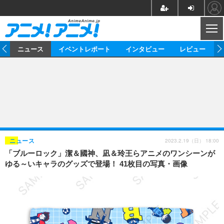
CL
ム
ニュース
イベントレポート
インタビュー
レビュー
ニュース
アニメ
映画/ドラマ
イベントレポート
マンガ
ノベル
アニメ
映画
インタビュー
音楽
声優
ライブ
舞台
スタッフ
声優
レビュー
2023.2.19（日） 18:00
ニュース
「ブルーロック」潔＆國神、凪＆玲王らアニメのワンシーンが
ゲーム
グッズ
海外イベント
ビジネス
俳優・タレント
アーティスト
アニメ
実写
動画
ゆる～いキャラのグッズで登場！ 41枚目の写真・画像
イベント
海外
ビジネス
書評
イベント
アニメ
映画/ドラマ
連載・コラム
ゲーム
座談会
アニメ！アニメ！TV
ABEMA Cafe