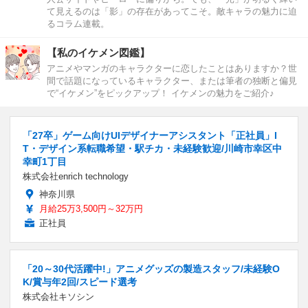
て見えるのは「影」の存在があってこそ。敵キャラの魅力に迫
るコラム連載。
【私のイケメン図鑑】
アニメやマンガのキャラクターに恋したことはありますか？世
間で話題になっているキャラクター、または筆者の独断と偏見
で“イケメン”をピックアップ！ イケメンの魅力をご紹介♪
「27卒」ゲーム向けUIデザイナーアシスタント「正社員」I
T・デザイン系転職希望・駅チカ・未経験歓迎/川崎市幸区中
幸町1丁目
株式会社enrich technology
神奈川県
月給25万3,500円～32万円
正社員
「20～30代活躍中!」アニメグッズの製造スタッフ/未経験O
K/賞与年2回/スピード選考
株式会社キソシン