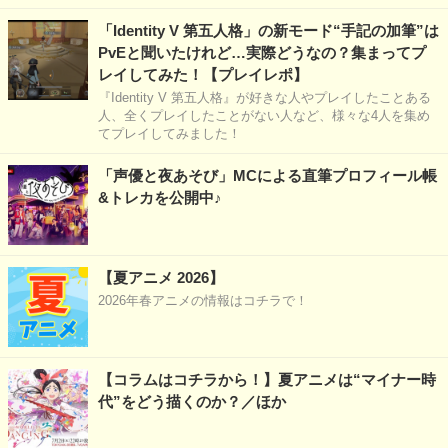
「Identity V 第五人格」の新モード“手記の加筆”は
PvEと聞いたけれど…実際どうなの？集まってプ
レイしてみた！【プレイレポ】
『Identity V 第五人格』が好きな人やプレイしたことある
人、全くプレイしたことがない人など、様々な4人を集め
てプレイしてみました！
「声優と夜あそび」MCによる直筆プロフィール帳
&トレカを公開中♪
【夏アニメ 2026】
2026年春アニメの情報はコチラで！
【コラムはコチラから！】夏アニメは“マイナー時
代”をどう描くのか？／ほか