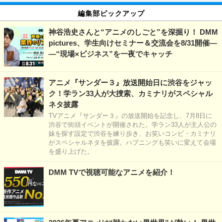
編集部ピックアップ
神谷浩史さんと“アニメのしごと”を深掘り！ DMM
pictures、学生向けセミナー＆交流会を8/31開催―
―“現場×ビジネス”を一夜でキャッチ
アニメ『サンダー３』放送開始日に渋谷をジャッ
ク！学ラン33人が大捜索、カミナリがスペシャル
ネタ披露
TVアニメ『サンダー３』の放送開始を記念し、7月8日に
渋谷で街頭イベントが開催された。学ラン33人が主人公の
妹を探す設定で渋谷を練り歩き、お笑いコンビ・カミナリ
がスペシャルネタを披露。ハプニングも笑いに変えて会場
を盛り上げた。
DMM TVで視聴可能なアニメを紹介！