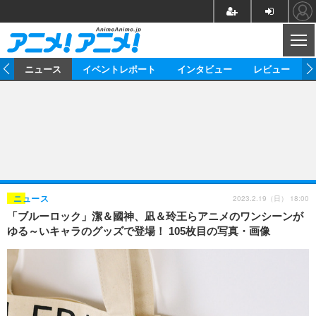
CL
ム
ニュース
イベントレポート
インタビュー
レビュー
ニュース
アニメ
映画/ドラマ
イベントレポート
マンガ
ノベル
アニメ
映画
インタビュー
音楽
声優
ライブ
舞台
スタッフ
声優
レビュー
2023.2.19（日） 18:00
ニュース
「ブルーロック」潔＆國神、凪＆玲王らアニメのワンシーンが
ゲーム
グッズ
海外イベント
ビジネス
俳優・タレント
アーティスト
アニメ
実写
動画
ゆる～いキャラのグッズで登場！ 105枚目の写真・画像
イベント
海外
ビジネス
書評
イベント
アニメ
映画/ドラマ
連載・コラム
ゲーム
座談会
アニメ！アニメ！TV
ABEMA Cafe