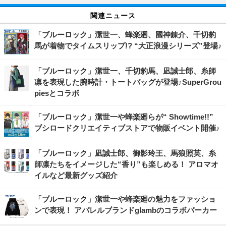
関連ニュース
「ブルーロック」潔世一、蜂楽廻、國神錬介、千切豹
馬が着物でタイムスリップ!? “大正浪漫シリーズ”登場♪
「ブルーロック」潔世一、千切豹馬、凪誠士郎、糸師
凛を表現した腕時計・トートバッグが登場♪SuperGrou
piesとコラボ
「ブルーロック」潔世一や蜂楽廻らが“ Showtime!!”
ブシロードクリエイティブストアで物販イベント開催♪
「ブルーロック」凪誠士郎、御影玲王、馬狼照英、糸
師凛たちをイメージした“香り”も楽しめる！ アロマオ
イルなど最新グッズ紹介
「ブルーロック」潔世一や蜂楽廻の魅力をファッショ
ンで表現！ アパレルブランドglambのコラボパーカー