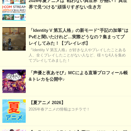
2026年夏アニメは“戦わない異世界”が熱い！ 異世
界で見つける“頑張りすぎない生き方
「Identity V 第五人格」の新モード“手記の加筆”は
PvEと聞いたけれど…実際どうなの？集まってプ
レイしてみた！【プレイレポ】
『Identity V 第五人格』が好きな人やプレイしたことある
人、全くプレイしたことがない人など、様々な4人を集め
てプレイしてみました！
「声優と夜あそび」MCによる直筆プロフィール帳
&トレカを公開中♪
【夏アニメ 2026】
2026年春アニメの情報はコチラで！