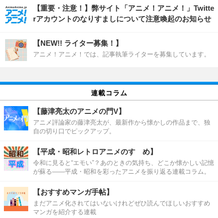
【重要・注意！】弊サイト「アニメ！アニメ！」Twitte
rアカウントのなりすましについて注意喚起のお知らせ
【NEW!! ライター募集！】
アニメ！アニメ！では、記事執筆ライターを募集しています。
連載コラム
【藤津亮太のアニメの門V】
アニメ評論家の藤津亮太が、最新作から懐かしの作品まで、独
自の切り口でピックアップ。
【平成・昭和レトロアニメのすゝめ】
令和に見ると“エモい”？あのときの気持ち、どこか懐かしい記憶
が蘇る――平成・昭和を彩ったアニメを振り返る連載コラム。
【おすすめマンガ手帖】
まだアニメ化されてはいないけれどぜひ読んでほしいおすすめ
マンガを紹介する連載