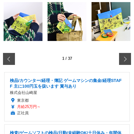
‹
1
/
37
検品/カウンター/経理・簿記 ゲームマシンの集金/経理STAF
F 主に100円玉を扱います 賞与あり
株式会社山崎屋
東京都
月給25万円～
正社員
検査/ゲームソフトの検品/日勤/未経験OK/土日休み・年間休