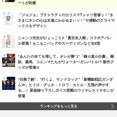
ートが到着
「ジョジョ」ブチャラティのカリスマTシャツ登場ッ！“き
さまにオレの心は永遠にわかるまいッ！”や感動のクライマ
ックスをデザイン
ニャンコ先生がひょっこり♪「夏目友人帳」コラボアパレ
ル登場！もこもこバッグやカーディガンなど全8型
“あんたの全てを壊して、オレが勝つ”「幽☆遊☆白書」 幽
助、蔵馬、コエンマたちがウォーターガンバトル!? 新作グ
ッズが登場☆
“任務了解”、“行くよ、サンドロック”「新機動戦記ガンダ
ムＷ」ヒイロ・デュオ・トロワ・カトル・五飛の声がす
る…！ 新規録り下ろしボイス搭載のワイヤレスイヤホンが
登場
ランキングをもっと見る