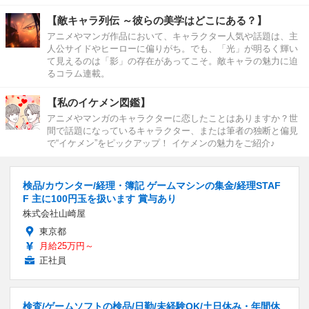
【敵キャラ列伝 ～彼らの美学はどこにある？】
アニメやマンガ作品において、キャラクター人気や話題は、主
人公サイドやヒーローに偏りがち。でも、「光」が明るく輝い
て見えるのは「影」の存在があってこそ。敵キャラの魅力に迫
るコラム連載。
【私のイケメン図鑑】
アニメやマンガのキャラクターに恋したことはありますか？世
間で話題になっているキャラクター、または筆者の独断と偏見
で“イケメン”をピックアップ！ イケメンの魅力をご紹介♪
検品/カウンター/経理・簿記 ゲームマシンの集金/経理STAF
F 主に100円玉を扱います 賞与あり
株式会社山崎屋
東京都
月給25万円～
正社員
検査/ゲームソフトの検品/日勤/未経験OK/土日休み・年間休