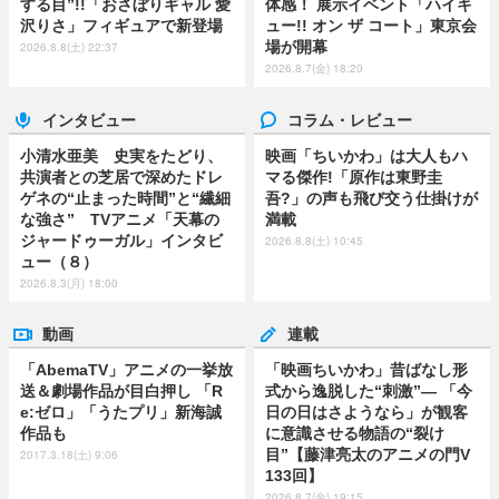
する目”!!「おさぼりギャル 愛
体感！ 展示イベント「ハイキ
沢りさ」フィギュアで新登場
ュー!! オン ザ コート」東京会
場が開幕
2026.8.8(土) 22:37
2026.8.7(金) 18:20
インタビュー
コラム・レビュー
小清水亜美 史実をたどり、
映画「ちいかわ」は大人もハ
共演者との芝居で深めたドレ
マる傑作!「原作は東野圭
ゲネの“止まった時間”と“繊細
吾?」の声も飛び交う仕掛けが
な強さ” TVアニメ「天幕の
満載
ジャードゥーガル」インタビ
2026.8.8(土) 10:45
ュー（８）
2026.8.3(月) 18:00
動画
連載
「AbemaTV」アニメの一挙放
「映画ちいかわ」昔ばなし形
送＆劇場作品が目白押し 「R
式から逸脱した“刺激”― 「今
e:ゼロ」「うたプリ」新海誠
日の日はさようなら」が観客
作品も
に意識させる物語の“裂け
目”【藤津亮太のアニメの門V
2017.3.18(土) 9:06
133回】
2026.8.7(金) 19:15