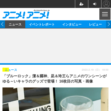
CL
ム
ニュース
イベントレポート
インタビュー
レビュー
ニュース
アニメ
映画/ドラマ
イベントレポート
マンガ
ノベル
アニメ
映画
インタビュー
音楽
声優
ライブ
舞台
スタッフ
声優
レビュー
2023.2.19（日） 18:00
ニュース
「ブルーロック」潔＆國神、凪＆玲王らアニメのワンシーンが
ゲーム
グッズ
海外イベント
ビジネス
俳優・タレント
アーティスト
アニメ
実写
動画
ゆる～いキャラのグッズで登場！ 16枚目の写真・画像
イベント
海外
ビジネス
書評
イベント
アニメ
映画/ドラマ
連載・コラム
ゲーム
座談会
アニメ！アニメ！TV
ABEMA Cafe