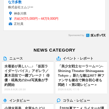
な方多数
株式会社エムジー
神奈川県
月給24万5,000円～44万9,000円
正社員
Sponsored by
NEWS CATEGORY
ニュース
イベント・レポート
水着姿が美しい…♪ 「仮面ラ
「美少女戦士セーラームーン-
イダーリバイス」アギレラ／
Shining Theater Shinagawa
夏木花役で一躍ブレーク！ 俳
Tokyo-」新たな敵はAI!? 神フ
優・椛島光の2nd写真集が予
ァンサも健在で舞台初心者も
約開始
悶絶！＜第2期レビュー＞
2026.8.6(木) 20:30
2026.8.6(木) 17:15
インタビュー
コラム・レビュー
小清水亜美 史実をたどり、
【2026夏アニメ ライターが選