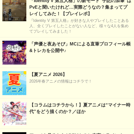
「Identity V 第五人格」の新モード“手記の加筆”は
PvEと聞いたけれど…実際どうなの？集まってプ
レイしてみた！【プレイレポ】
『Identity V 第五人格』が好きな人やプレイしたことある
人、全くプレイしたことがない人など、様々な4人を集め
てプレイしてみました！
「声優と夜あそび」MCによる直筆プロフィール帳
&トレカを公開中♪
【夏アニメ 2026】
2026年春アニメの情報はコチラで！
【コラムはコチラから！】夏アニメは“マイナー時
代”をどう描くのか？／ほか