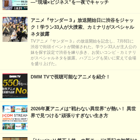
―“現場×ビジネス”を一夜でキャッチ
アニメ『サンダー３』放送開始日に渋谷をジャッ
ク！学ラン33人が大捜索、カミナリがスペシャル
ネタ披露
TVアニメ『サンダー３』の放送開始を記念し、7月8日に
渋谷で街頭イベントが開催された。学ラン33人が主人公の
妹を探す設定で渋谷を練り歩き、お笑いコンビ・カミナリ
がスペシャルネタを披露。ハプニングも笑いに変えて会場
を盛り上げた。
DMM TVで視聴可能なアニメを紹介！
2026年夏アニメは“戦わない異世界”が熱い！ 異世
界で見つける“頑張りすぎない生き方