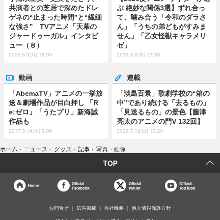
共演者との芝居で深めたドレ
ぶ 絶妙な関係3選】ずれ合っ
ゲネの“止まった時間”と“繊細
て、噛み合う「令和のダラさ
な強さ” TVアニメ「天幕の
ん」「うちの弟どもがすみま
ジャードゥーガル」インタビ
せん」「乙女怪獣キャラメリ
ュー（８）
ゼ」
2026.8.3(月) 18:00
2026.8.6(木) 17:50
動画
連載
「AbemaTV」アニメの一挙放
「淡島百景」歌劇学校の“箱の
送＆劇場作品が目白押し 「R
中”であり続ける「去るもの」
e:ゼロ」「うたプリ」新海誠
「見送るもの」の景色【藤津
作品も
亮太のアニメの門V 132回】
2017.3.18(土) 9:06
2026.7.12(日) 12:20
ホーム
›
ニュース
›
グッズ
›
記事
›
写真・画像
TOP
Official
Official
Official
Home
Facebook
twitter
YouTube
お問合せ
広告掲載
会社概要
個人情報保護方針