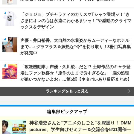
「ジョジョ」ブチャラティのカリスマTシャツ登場ッ！“き
さまにオレの心は永遠にわかるまいッ！”や感動のクライマ
ックスをデザイン
声優・井口裕香、大自然の水着姿からムーディーなホテル
まで…♪ グラマラス＆妖艶な“今”を切り取り！3冊目写真集
が発売中
「攻殻機動隊」声優・久川綾…だと!? 士郎作品のキャラ登
場にファン歓喜☆「原作のままで良すぎるな」「脳の処理
が追いつかないよお」…第5話【ネタバレあり反応まとめ】
ランキングをもっと見る
編集部ピックアップ
神谷浩史さんと“アニメのしごと”を深掘り！ DMM
pictures、学生向けセミナー＆交流会を8/31開催―