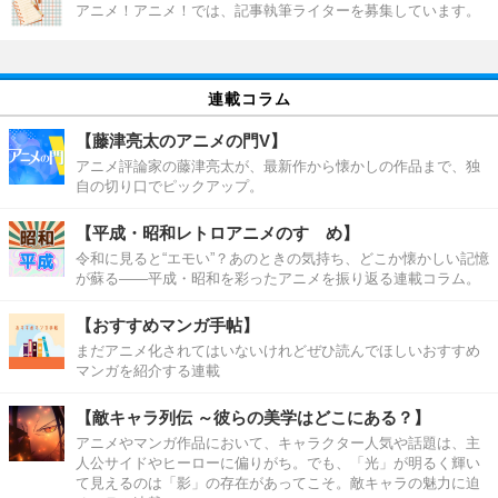
アニメ！アニメ！では、記事執筆ライターを募集しています。
連載コラム
【藤津亮太のアニメの門V】
アニメ評論家の藤津亮太が、最新作から懐かしの作品まで、独
自の切り口でピックアップ。
【平成・昭和レトロアニメのすゝめ】
令和に見ると“エモい”？あのときの気持ち、どこか懐かしい記憶
が蘇る――平成・昭和を彩ったアニメを振り返る連載コラム。
【おすすめマンガ手帖】
まだアニメ化されてはいないけれどぜひ読んでほしいおすすめ
マンガを紹介する連載
【敵キャラ列伝 ～彼らの美学はどこにある？】
アニメやマンガ作品において、キャラクター人気や話題は、主
人公サイドやヒーローに偏りがち。でも、「光」が明るく輝い
て見えるのは「影」の存在があってこそ。敵キャラの魅力に迫