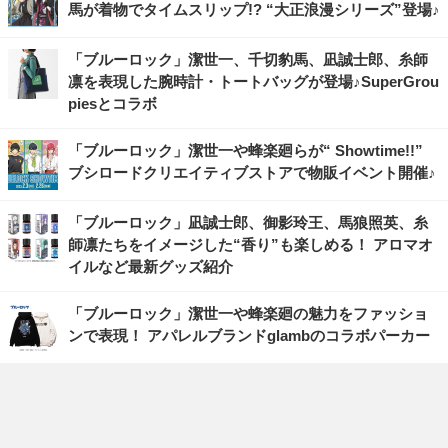
馬が着物でタイムスリップ!? “大正浪漫シリーズ”登場♪
「ブルーロック」潔世一、千切豹馬、凪誠士郎、糸師
凛を表現した腕時計・トートバッグが登場♪SuperGrou
piesとコラボ
「ブルーロック」潔世一や蜂楽廻らが“ Showtime!!”
ブシロードクリエイティブストアで物販イベント開催♪
「ブルーロック」凪誠士郎、御影玲王、馬狼照英、糸
師凛たちをイメージした“香り”も楽しめる！ アロマオ
イルなど最新グッズ紹介
「ブルーロック」潔世一や蜂楽廻の魅力をファッショ
ンで表現！ アパレルブランドglambのコラボパーカー