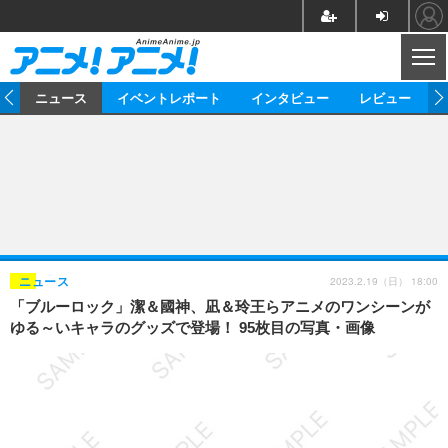
CL
ム
ニュース
イベントレポート
インタビュー
レビュー
ニュース
アニメ
映画/ドラマ
イベントレポート
マンガ
ノベル
アニメ
映画
インタビュー
音楽
声優
ライブ
舞台
スタッフ
声優
レビュー
2023.2.19（日） 18:00
ニュース
「ブルーロック」潔＆國神、凪＆玲王らアニメのワンシーンが
ゲーム
グッズ
海外イベント
ビジネス
俳優・タレント
アーティスト
アニメ
実写
動画
ゆる～いキャラのグッズで登場！ 95枚目の写真・画像
イベント
海外
ビジネス
書評
イベント
アニメ
映画/ドラマ
連載・コラム
ゲーム
座談会
アニメ！アニメ！TV
ABEMA Cafe