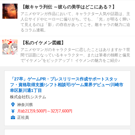
【敵キャラ列伝 ～彼らの美学はどこにある？】
アニメやマンガ作品において、キャラクター人気や話題は、主
人公サイドやヒーローに偏りがち。でも、「光」が明るく輝い
て見えるのは「影」の存在があってこそ。敵キャラの魅力に迫
るコラム連載。
【私のイケメン図鑑】
アニメやマンガのキャラクターに恋したことはありますか？世
間で話題になっているキャラクター、または筆者の独断と偏見
で“イケメン”をピックアップ！ イケメンの魅力をご紹介♪
「27卒」ゲームPR・プレスリリース作成サポートスタッ
フ・資格取得支援/シフト相談可/ゲーム業界デビュー/川崎市
幸区新川通1丁目
株式会社ELシステム
神奈川県
月給21万9,500円～32万7,600円
正社員