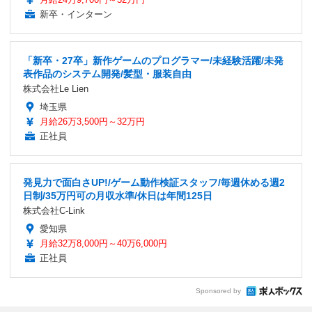
新卒・インターン
「新卒・27卒」新作ゲームのプログラマー/未経験活躍/未発
表作品のシステム開発/髪型・服装自由
株式会社Le Lien
埼玉県
月給26万3,500円～32万円
正社員
発見力で面白さUP!/ゲーム動作検証スタッフ/毎週休める週2
日制/35万円可の月収水準/休日は年間125日
株式会社C-Link
愛知県
月給32万8,000円～40万6,000円
正社員
Sponsored by