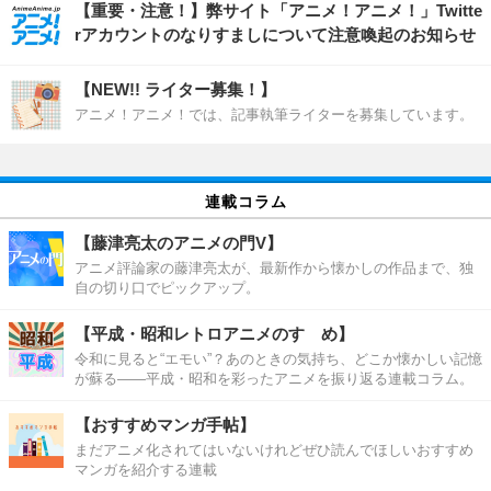
【重要・注意！】弊サイト「アニメ！アニメ！」Twitte
rアカウントのなりすましについて注意喚起のお知らせ
【NEW!! ライター募集！】
アニメ！アニメ！では、記事執筆ライターを募集しています。
連載コラム
【藤津亮太のアニメの門V】
アニメ評論家の藤津亮太が、最新作から懐かしの作品まで、独
自の切り口でピックアップ。
【平成・昭和レトロアニメのすゝめ】
令和に見ると“エモい”？あのときの気持ち、どこか懐かしい記憶
が蘇る――平成・昭和を彩ったアニメを振り返る連載コラム。
【おすすめマンガ手帖】
まだアニメ化されてはいないけれどぜひ読んでほしいおすすめ
マンガを紹介する連載