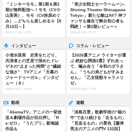
「ミンキーモモ」第1期＆第2
「美少女戦士セーラームーン-
期が無料配信へ！モモ（CV小
Shining Theater Shinagawa
山茉美）、モモ（CV林原めぐ
Tokyo-」新たな敵はAI!? 神フ
み）…どちらも楽しめる☆【8
ァンサも健在で舞台初心者も
月10日～】
悶絶！＜第2期レビュー＞
2026.8.7(金) 12:05
2026.8.6(木) 17:15
インタビュー
コラム・レビュー
小清水亜美 史実をたどり、
【2026夏アニメ ライターが選
共演者との芝居で深めたドレ
ぶ 絶妙な関係3選】ずれ合っ
ゲネの“止まった時間”と“繊細
て、噛み合う「令和のダラさ
な強さ” TVアニメ「天幕の
ん」「うちの弟どもがすみま
ジャードゥーガル」インタビ
せん」「乙女怪獣キャラメリ
ュー（８）
ゼ」
2026.8.3(月) 18:00
2026.8.6(木) 17:50
動画
連載
「AbemaTV」アニメの一挙放
「淡島百景」歌劇学校の“箱の
送＆劇場作品が目白押し 「R
中”であり続ける「去るもの」
e:ゼロ」「うたプリ」新海誠
「見送るもの」の景色【藤津
作品も
亮太のアニメの門V 132回】