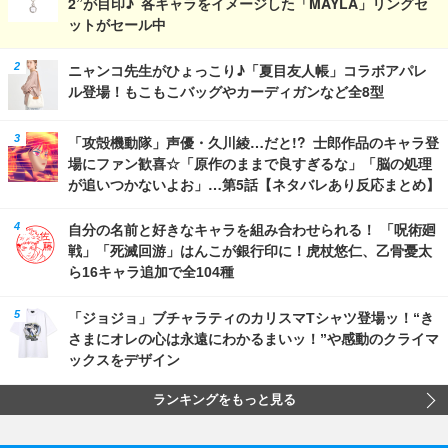
2”が目印♪ 各キャラをイメージした「MAYLA」リングセ
ットがセール中
ニャンコ先生がひょっこり♪「夏目友人帳」コラボアパレ
ル登場！もこもこバッグやカーディガンなど全8型
「攻殻機動隊」声優・久川綾…だと!? 士郎作品のキャラ登
場にファン歓喜☆「原作のままで良すぎるな」「脳の処理
が追いつかないよお」…第5話【ネタバレあり反応まとめ】
自分の名前と好きなキャラを組み合わせられる！ 「呪術廻
戦」「死滅回游」はんこが銀行印に！虎杖悠仁、乙骨憂太
ら16キャラ追加で全104種
「ジョジョ」ブチャラティのカリスマTシャツ登場ッ！“き
さまにオレの心は永遠にわかるまいッ！”や感動のクライマ
ックスをデザイン
ランキングをもっと見る