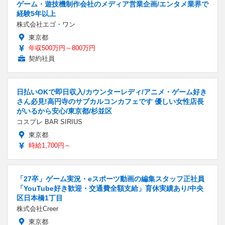
ゲーム・遊技機制作会社のメディア営業企画/エンタメ業界で
経験5年以上
株式会社エゴ・ワン
東京都
年収500万円～800万円
契約社員
日払いOKで即日収入/カウンターレディ/アニメ・ゲーム好き
さん必見!高円寺のサブカルコンカフェです 優しい女性店長
がいるから安心/東京都/杉並区
コスプレ BAR SIRIUS
東京都
時給1,700円～
「27卒」ゲーム実況・eスポーツ動画の編集スタッフ正社員
「YouTube好き歓迎・交通費全額支給」育休実績あり/中央
区日本橋1丁目
株式会社Creer
東京都