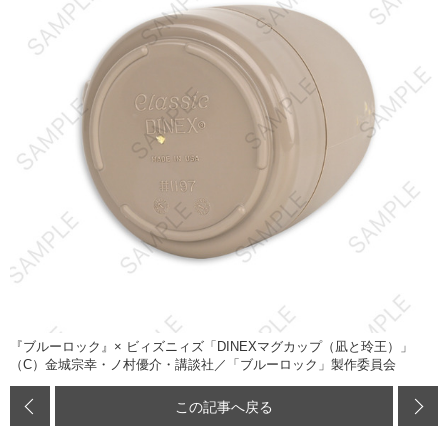
『ブルーロック』× ビィズニィズ「DINEXマグカップ（凪と玲王）」
（C）金城宗幸・ノ村優介・講談社／「ブルーロック」製作委員会
この記事へ戻る