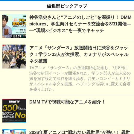
編集部ピックアップ
神谷浩史さんと“アニメのしごと”を深掘り！ DMM
pictures、学生向けセミナー＆交流会を8/31開催―
―“現場×ビジネス”を一夜でキャッチ
アニメ『サンダー３』放送開始日に渋谷をジャッ
ク！学ラン33人が大捜索、カミナリがスペシャル
ネタ披露
TVアニメ『サンダー３』の放送開始を記念し、7月8日に
渋谷で街頭イベントが開催された。学ラン33人が主人公の
妹を探す設定で渋谷を練り歩き、お笑いコンビ・カミナリ
がスペシャルネタを披露。ハプニングも笑いに変えて会場
を盛り上げた。
DMM TVで視聴可能なアニメを紹介！
2026年夏アニメは“戦わない異世界”が熱い！ 異世