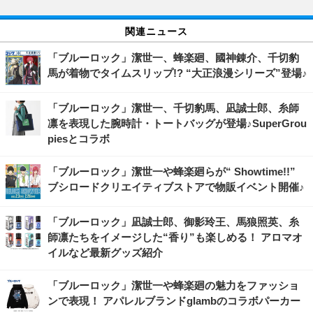
関連ニュース
「ブルーロック」潔世一、蜂楽廻、國神錬介、千切豹
馬が着物でタイムスリップ!? “大正浪漫シリーズ”登場♪
「ブルーロック」潔世一、千切豹馬、凪誠士郎、糸師
凛を表現した腕時計・トートバッグが登場♪SuperGrou
piesとコラボ
「ブルーロック」潔世一や蜂楽廻らが“ Showtime!!”
ブシロードクリエイティブストアで物販イベント開催♪
「ブルーロック」凪誠士郎、御影玲王、馬狼照英、糸
師凛たちをイメージした“香り”も楽しめる！ アロマオ
イルなど最新グッズ紹介
「ブルーロック」潔世一や蜂楽廻の魅力をファッショ
ンで表現！ アパレルブランドglambのコラボパーカー