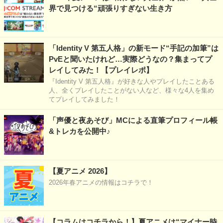
界で見つける“頑張りすぎない生き方
「Identity V 第五人格」の新モード“手記の加筆”は
PvEと聞いたけれど…実際どうなの？集まってプ
レイしてみた！【プレイレポ】
『Identity V 第五人格』が好きな人やプレイしたことある
人、全くプレイしたことがない人など、様々な4人を集め
てプレイしてみました！
「声優と夜あそび」MCによる直筆プロフィール帳
&トレカを公開中♪
【夏アニメ 2026】
2026年春アニメの情報はコチラで！
【コラムはコチラから！】夏アニメは“マイナー時