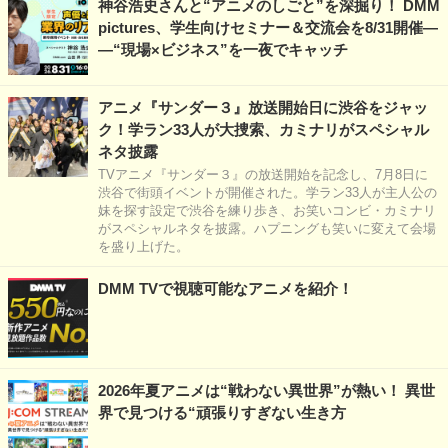
神谷浩史さんと“アニメのしごと”を深掘り！ DMM
pictures、学生向けセミナー＆交流会を8/31開催―
―“現場×ビジネス”を一夜でキャッチ
アニメ『サンダー３』放送開始日に渋谷をジャッ
ク！学ラン33人が大捜索、カミナリがスペシャル
ネタ披露
TVアニメ『サンダー３』の放送開始を記念し、7月8日に
渋谷で街頭イベントが開催された。学ラン33人が主人公の
妹を探す設定で渋谷を練り歩き、お笑いコンビ・カミナリ
がスペシャルネタを披露。ハプニングも笑いに変えて会場
を盛り上げた。
DMM TVで視聴可能なアニメを紹介！
2026年夏アニメは“戦わない異世界”が熱い！ 異世
界で見つける“頑張りすぎない生き方