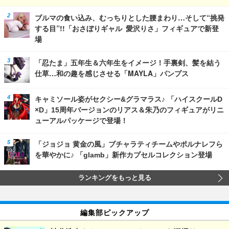
ブルマの食い込み、むっちりとした腰まわり…そして“挑発
する目”!!「おさぼりギャル 愛沢りさ」フィギュアで新登
場
「忍たま」五年生＆六年生をイメージ！手裏剣、髪を結う
仕草…和の趣を感じさせる「MAYLA」パンプス
キャミソール姿がセクシー&グラマラス♪ 「ハイスクールD
×D」15周年バージョンのリアス＆朱乃のフィギュアがリニ
ューアルパッケージで登場！
「ジョジョ 黄金の風」ブチャラティチームやポルナレフら
を華やかに♪ 「glamb」新作カプセルコレクション登場
ランキングをもっと見る
編集部ピックアップ