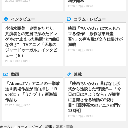
場が開幕
2026.8.8(土) 22:37
2026.8.7(金) 18:20
インタビュー
コラム・レビュー
小清水亜美 史実をたどり、
映画「ちいかわ」は大人もハ
共演者との芝居で深めたドレ
マる傑作!「原作は東野圭
ゲネの“止まった時間”と“繊細
吾?」の声も飛び交う仕掛けが
な強さ” TVアニメ「天幕の
満載
ジャードゥーガル」インタビ
2026.8.8(土) 10:45
ュー（８）
2026.8.3(月) 18:00
動画
連載
「AbemaTV」アニメの一挙放
「映画ちいかわ」昔ばなし形
送＆劇場作品が目白押し 「R
式から逸脱した“刺激”― 「今
e:ゼロ」「うたプリ」新海誠
日の日はさようなら」が観客
作品も
に意識させる物語の“裂け
目”【藤津亮太のアニメの門V
2017.3.18(土) 9:06
133回】
2026.8.7(金) 19:15
ホーム
›
ニュース
›
グッズ
›
記事
›
写真・画像