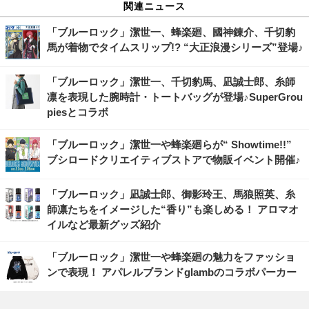
関連ニュース
「ブルーロック」潔世一、蜂楽廻、國神錬介、千切豹
馬が着物でタイムスリップ!? “大正浪漫シリーズ”登場♪
「ブルーロック」潔世一、千切豹馬、凪誠士郎、糸師
凛を表現した腕時計・トートバッグが登場♪SuperGrou
piesとコラボ
「ブルーロック」潔世一や蜂楽廻らが“ Showtime!!”
ブシロードクリエイティブストアで物販イベント開催♪
「ブルーロック」凪誠士郎、御影玲王、馬狼照英、糸
師凛たちをイメージした“香り”も楽しめる！ アロマオ
イルなど最新グッズ紹介
「ブルーロック」潔世一や蜂楽廻の魅力をファッショ
ンで表現！ アパレルブランドglambのコラボパーカー