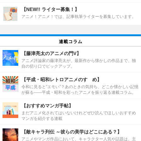
【NEW!! ライター募集！】
アニメ！アニメ！では、記事執筆ライターを募集しています。
連載コラム
【藤津亮太のアニメの門V】
アニメ評論家の藤津亮太が、最新作から懐かしの作品まで、独
自の切り口でピックアップ。
【平成・昭和レトロアニメのすゝめ】
令和に見ると“エモい”？あのときの気持ち、どこか懐かしい記憶
が蘇る――平成・昭和を彩ったアニメを振り返る連載コラム。
【おすすめマンガ手帖】
まだアニメ化されてはいないけれどぜひ読んでほしいおすすめ
マンガを紹介する連載
【敵キャラ列伝 ～彼らの美学はどこにある？】
アニメやマンガ作品において、キャラクター人気や話題は、主