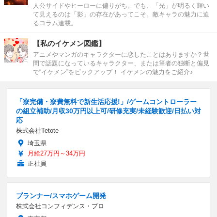
人公サイドやヒーローに偏りがち。でも、「光」が明るく輝い
て見えるのは「影」の存在があってこそ。敵キャラの魅力に迫
るコラム連載。
【私のイケメン図鑑】
アニメやマンガのキャラクターに恋したことはありますか？世
間で話題になっているキャラクター、または筆者の独断と偏見
で“イケメン”をピックアップ！ イケメンの魅力をご紹介♪
「寮完備・寮費無料で新生活応援!」/ゲームコントローラー
の組立補助/月収30万円以上可/研修充実/未経験歓迎/日払い対
応
株式会社Tetote
埼玉県
月給27万円～34万円
正社員
プランナー/スマホゲーム開発
株式会社コンフィデンス・プロ