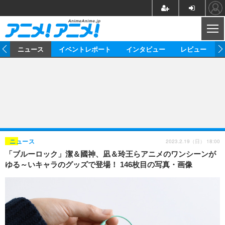
CL
ム
ニュース
イベントレポート
インタビュー
レビュー
ニュース
アニメ
映画/ドラマ
イベントレポート
マンガ
ノベル
アニメ
映画
インタビュー
音楽
声優
ライブ
舞台
スタッフ
声優
レビュー
2023.2.19（日） 18:00
ニュース
「ブルーロック」潔＆國神、凪＆玲王らアニメのワンシーンが
ゲーム
グッズ
海外イベント
ビジネス
俳優・タレント
アーティスト
アニメ
実写
動画
ゆる～いキャラのグッズで登場！ 146枚目の写真・画像
イベント
海外
ビジネス
書評
イベント
アニメ
映画/ドラマ
連載・コラム
ゲーム
座談会
アニメ！アニメ！TV
ABEMA Cafe