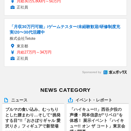
月給30万5,800円～50万円
正社員
「月収30万円可能」/ゲームテスター/未経験歓迎/研修制度充
実/20〜30代活躍中
株式会社Tetote
東京都
月給27万円～34万円
正社員
Sponsored by
NEWS CATEGORY
ニュース
イベント・レポート
ブルマの食い込み、むっちり
「ハイキュー!!」西谷夕役の
とした腰まわり…そして“挑発
声優・岡本信彦が”リベロ”を
する目”!!「おさぼりギャル 愛
体感！ 展示イベント「ハイキ
沢りさ」フィギュアで新登場
ュー!! オン ザ コート」東京会