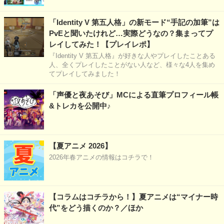
「Identity V 第五人格」の新モード“手記の加筆”は
PvEと聞いたけれど…実際どうなの？集まってプ
レイしてみた！【プレイレポ】
『Identity V 第五人格』が好きな人やプレイしたことある
人、全くプレイしたことがない人など、様々な4人を集め
てプレイしてみました！
「声優と夜あそび」MCによる直筆プロフィール帳
&トレカを公開中♪
【夏アニメ 2026】
2026年春アニメの情報はコチラで！
【コラムはコチラから！】夏アニメは“マイナー時
代”をどう描くのか？／ほか