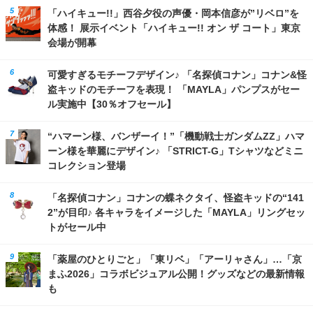
「ハイキュー!!」西谷夕役の声優・岡本信彦が”リベロ”を
体感！ 展示イベント「ハイキュー!! オン ザ コート」東京
会場が開幕
可愛すぎるモチーフデザイン♪ 「名探偵コナン」コナン&怪
盗キッドのモチーフを表現！ 「MAYLA」パンプスがセー
ル実施中【30％オフセール】
“ハマーン様、バンザーイ！”「機動戦士ガンダムZZ」ハマ
ーン様を華麗にデザイン♪ 「STRICT-G」Tシャツなどミニ
コレクション登場
「名探偵コナン」コナンの蝶ネクタイ、怪盗キッドの“141
2”が目印♪ 各キャラをイメージした「MAYLA」リングセッ
トがセール中
「薬屋のひとりごと」「東リベ」「アーリャさん」…「京
まふ2026」コラボビジュアル公開！グッズなどの最新情報
も