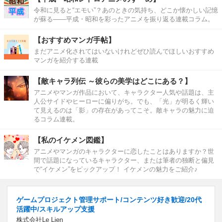
令和に見ると“エモい”？あのときの気持ち、どこか懐かしい記憶
が蘇る――平成・昭和を彩ったアニメを振り返る連載コラム。
【おすすめマンガ手帖】
まだアニメ化されてはいないけれどぜひ読んでほしいおすすめ
マンガを紹介する連載
【敵キャラ列伝 ～彼らの美学はどこにある？】
アニメやマンガ作品において、キャラクター人気や話題は、主
人公サイドやヒーローに偏りがち。でも、「光」が明るく輝い
て見えるのは「影」の存在があってこそ。敵キャラの魅力に迫
るコラム連載。
【私のイケメン図鑑】
アニメやマンガのキャラクターに恋したことはありますか？世
間で話題になっているキャラクター、または筆者の独断と偏見
で“イケメン”をピックアップ！ イケメンの魅力をご紹介♪
ゲームプロジェクト管理サポート/コンテンツ好き歓迎/20代
活躍中/スキルアップ支援
株式会社Le Lien