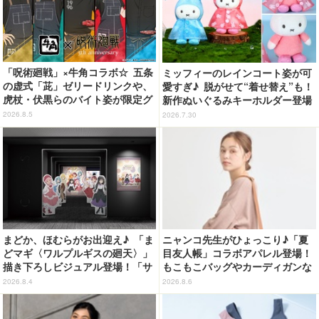
「呪術廻戦」×牛角コラボ☆ 五条
ミッフィーのレインコート姿が可
の虚式「茈」ゼリードリンクや、
愛すぎ♪ 脱がせて“着せ替え”も！
虎杖・伏黒らのバイト姿が限定グ
新作ぬいぐるみキーホルダー登場
ッズに【8月26日～】
2026.8.5
2026.7.30
まどか、ほむらがお出迎え♪ 「ま
ニャンコ先生がひょっこり♪「夏
どマギ〈ワルプルギスの廻天〉」
目友人帳」コラボアパレル登場！
描き下ろしビジュアル登場！「サ
もこもこバッグやカーディガンな
ンシャインシティプリンスホテ
ど全8型
2026.8.4
2026.8.6
ル」コラボ開催