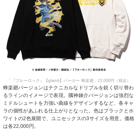
「『ブルーロック』【glamb】パーカー 蜂楽廻」22,000円（税込）
蜂楽廻バージョンはテクニカルなドリブルを鋭く切り替わ
るラインのイメージで表現。國神錬介バージョンは強烈な
ミドルシュートを力強い曲線をデザインするなど、各キャ
ラの個性があふれる仕上がりとなった。色はブラックとホ
ワイトの2色展開で、ユニセックスの3サイズを用意。価格
は各22,000円。