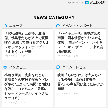
Sponsored by
NEWS CATEGORY
ニュース
イベント・レポート
「呪術廻戦」五条悟、夏油
「ハイキュー!!」西谷夕役の
傑、伏黒恵たちが浴衣で夏満
声優・岡本信彦が”リベロ”を
喫☆ 連結して飾れるアクリル
体感！ 展示イベント「ハイキ
ジオラマもラインナップ！
ュー!! オン ザ コート」東京会
「まるくじ」登場
場が開幕
2026.8.8(土) 12:15
2026.8.7(金) 18:20
インタビュー
コラム・レビュー
小清水亜美 史実をたどり、
映画「ちいかわ」は大人もハ
共演者との芝居で深めたドレ
マる傑作!「原作は東野圭
ゲネの“止まった時間”と“繊細
吾?」の声も飛び交う仕掛けが
な強さ” TVアニメ「天幕の
満載
ジャードゥーガル」インタビ
2026.8.8(土) 10:45
ュー（８）
2026.8.3(月) 18:00