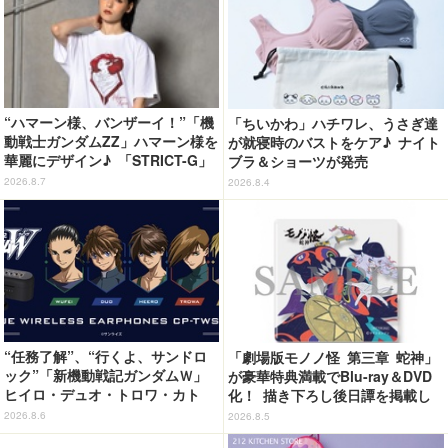
“ハマーン様、バンザーイ！”「機
「ちいかわ」ハチワレ、うさぎ達
動戦士ガンダムZZ」ハマーン様を
が就寝時のバストをケア♪ ナイト
華麗にデザイン♪ 「STRICT-G」
ブラ＆ショーツが発売
Tシャツなどミニコレクション登
2026.8.7
2026.8.4
場
“任務了解”、“行くよ、サンドロ
「劇場版モノノ怪 第三章 蛇神」
ック”「新機動戦記ガンダムＷ」
が豪華特典満載でBlu-ray＆DVD
ヒイロ・デュオ・トロワ・カト
化！ 描き下ろし後日譚を掲載し
ル・五飛の声がする…！ 新規録
たブックレットなど
2026.8.6
2026.8.5
り下ろしボイス搭載のワイヤレス