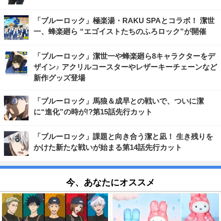
「ブルーロック」極楽湯・RAKU SPAとコラボ！ 潔世
一、蜂楽廻ら “エゴイストたちのふろロック”が開催
「ブルーロック」潔世一や蜂楽廻ら8キャラクターをデ
ザイン♪ アクリルコースターやレザーキーチェーンなど
新作グッズ登場
「ブルーロック」馬狼＆成早との戦いで、ついに潔
に“進化”の時が!?第15話先行カット
「ブルーロック」課題と向き合う潔と凪！ 生き残りを
かけた新たな戦いが始まる第14話先行カット
今、あなたにオススメ