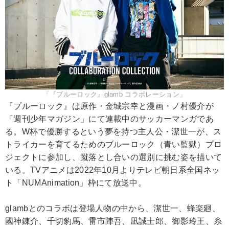
「『ブルーロック』glamb コラボレーション」
『ブルーロック』は原作・金城宗幸と漫画・ノ村優介が
「週刊少年マガジン」にて連載中のサッカーマンガであ
る。W杯で優勝するという夢を持つ主人公・潔世一が、ス
トライカーを育てるためのブルーロック（青い監獄）プロ
ジェクトに参加し、蹴落とし合いの選別に挑む姿を描いて
いる。TVアニメは2022年10月よりテレビ朝日系全国ネッ
ト「NUMAnimation」枠にて放送中。
glambとのコラボは登場人物の中から、潔世一、蜂楽廻、
國神錬介、千切豹馬、雷市陣吾、凪誠士郎、御影玲王、糸