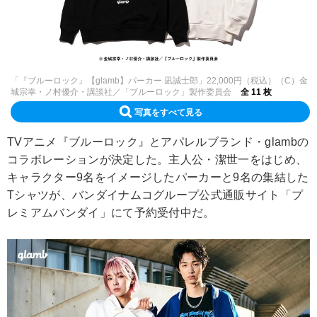
「『ブルーロック』【glamb】パーカー 凪誠士郎」22,000円（税込）（C）金
城宗幸・ノ村優介・講談社／「ブルーロック」製作委員会
全 11 枚
写真をすべて見る
TVアニメ『ブルーロック』とアパレルブランド・glambの
コラボレーションが決定した。主人公・潔世一をはじめ、
キャラクター9名をイメージしたパーカーと9名の集結した
Tシャツが、バンダイナムコグループ公式通販サイト「プ
レミアムバンダイ」にて予約受付中だ。