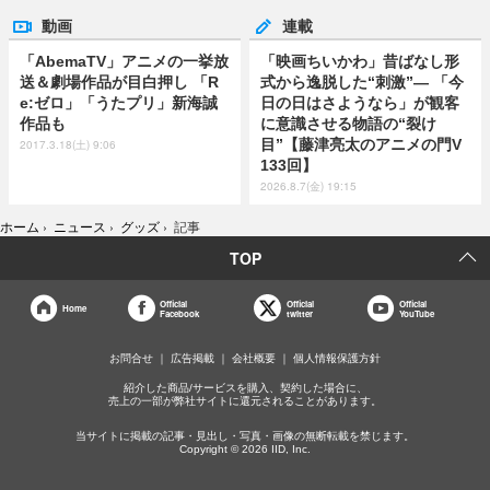
動画
連載
「AbemaTV」アニメの一挙放
「映画ちいかわ」昔ばなし形
送＆劇場作品が目白押し 「R
式から逸脱した“刺激”― 「今
e:ゼロ」「うたプリ」新海誠
日の日はさようなら」が観客
作品も
に意識させる物語の“裂け
目”【藤津亮太のアニメの門V
2017.3.18(土) 9:06
133回】
2026.8.7(金) 19:15
ホーム
›
ニュース
›
グッズ
›
記事
TOP
Official
Official
Official
Home
Facebook
twitter
YouTube
お問合せ
広告掲載
会社概要
個人情報保護方針
紹介した商品/サービスを購入、契約した場合に、
売上の一部が弊社サイトに還元されることがあります。
当サイトに掲載の記事・見出し・写真・画像の無断転載を禁じます。
Copyright © 2026 IID, Inc.