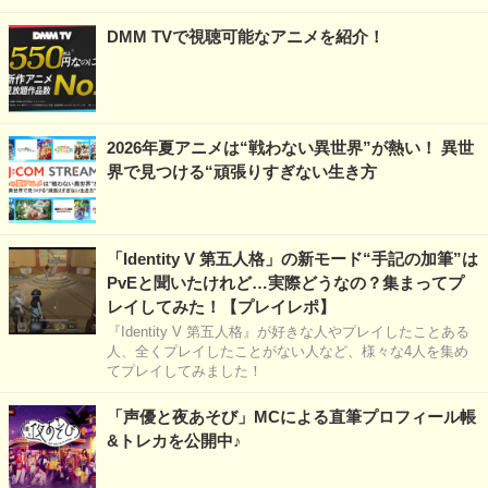
DMM TVで視聴可能なアニメを紹介！
2026年夏アニメは“戦わない異世界”が熱い！ 異世
界で見つける“頑張りすぎない生き方
「Identity V 第五人格」の新モード“手記の加筆”は
PvEと聞いたけれど…実際どうなの？集まってプ
レイしてみた！【プレイレポ】
『Identity V 第五人格』が好きな人やプレイしたことある
人、全くプレイしたことがない人など、様々な4人を集め
てプレイしてみました！
「声優と夜あそび」MCによる直筆プロフィール帳
&トレカを公開中♪