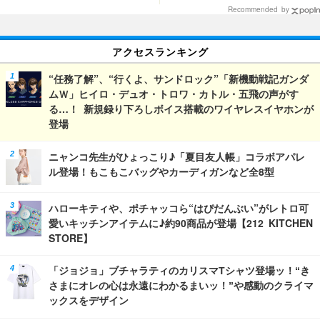
Recommended by
アクセスランキング
“任務了解”、“行くよ、サンドロック”「新機動戦記ガンダ
ムＷ」ヒイロ・デュオ・トロワ・カトル・五飛の声がす
る…！ 新規録り下ろしボイス搭載のワイヤレスイヤホンが
登場
ニャンコ先生がひょっこり♪「夏目友人帳」コラボアパレ
ル登場！もこもこバッグやカーディガンなど全8型
ハローキティや、ポチャッコら“はぴだんぶい”がレトロ可
愛いキッチンアイテムに♪約90商品が登場【212 KITCHEN
STORE】
「ジョジョ」ブチャラティのカリスマTシャツ登場ッ！“き
さまにオレの心は永遠にわかるまいッ！”や感動のクライマ
ックスをデザイン