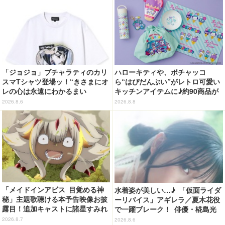
イヤホンが登場
「ジョジョ」ブチャラティのカリ
ハローキティや、ポチャッコ
スマTシャツ登場ッ！“きさまにオ
ら“はぴだんぶい”がレトロ可愛い
レの心は永遠にわかるまい
キッチンアイテムに♪約90商品が
ッ！”や感動のクライマックスを
登場【212 KITCHEN STORE】
2026.8.6
2026.8.8
デザイン
「メイドインアビス 目覚める神
水着姿が美しい…♪ 「仮面ライダ
秘」主題歌聴ける本予告映像お披
ーリバイス」アギレラ／夏木花役
露目！追加キャストに諸星すみれ
で一躍ブレーク！ 俳優・椛島光
&星野貴紀
の2nd写真集が予約開始
2026.8.7
2026.8.6