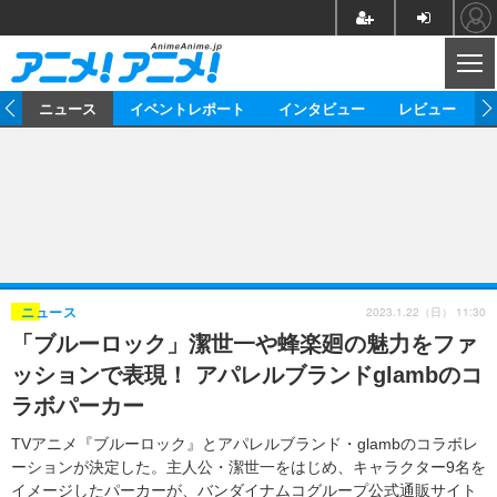
CL
ム
ニュース
イベントレポート
インタビュー
レビュー
ニュース
アニメ
映画/ドラマ
イベントレポート
マンガ
ノベル
アニメ
映画
インタビュー
音楽
声優
ライブ
舞台
スタッフ
声優
レビュー
2023.1.22（日） 11:30
ニュース
「ブルーロック」潔世一や蜂楽廻の魅力をファ
ゲーム
グッズ
海外イベント
ビジネス
俳優・タレント
アーティスト
アニメ
実写
動画
ッションで表現！ アパレルブランドglambのコ
イベント
海外
ビジネス
書評
イベント
アニメ
映画/ドラマ
連載・コラム
ラボパーカー
ゲーム
座談会
アニメ！アニメ！TV
ABEMA Cafe
TVアニメ『ブルーロック』とアパレルブランド・glambのコラボレ
ーションが決定した。主人公・潔世一をはじめ、キャラクター9名を
イメージしたパーカーが、バンダイナムコグループ公式通販サイト