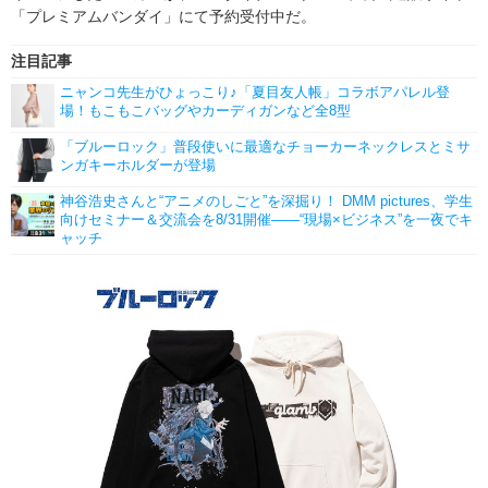
「プレミアムバンダイ」にて予約受付中だ。
注目記事
ニャンコ先生がひょっこり♪「夏目友人帳」コラボアパレル登
場！もこもこバッグやカーディガンなど全8型
「ブルーロック」普段使いに最適なチョーカーネックレスとミサ
ンガキーホルダーが登場
神谷浩史さんと“アニメのしごと”を深掘り！ DMM pictures、学生
向けセミナー＆交流会を8/31開催――“現場×ビジネス”を一夜でキ
ャッチ