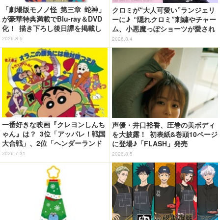
「劇場版モノノ怪 第三章 蛇神」
クロミが“大人可愛い”ランジェリ
が豪華特典満載でBlu-ray＆DVD
ーに♪ “隠れクロミ”刺繍やチャー
化！ 描き下ろし後日譚を掲載し
ム、小悪魔っぽショーツが愛され
たブックレットなど
度満点◎
2026.8.5
2026.8.4
一番好きな映画『クレヨンしんち
声優・井口裕香、圧巻の美ボディ
ゃん』は？ 3位「アッパレ！戦国
を大披露！ 初表紙&巻頭10ページ
大合戦」、2位「ヘンダーランド
に登場♪「FLASH」発売
の大冒険」、1位は…？【『映画
2026.7.31
2026.8.5
クレヨンしんちゃん 奇々怪々！
オラの妖怪バケ～ション』公開記
念】