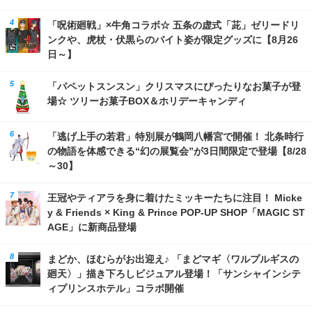
「呪術廻戦」×牛角コラボ☆ 五条の虚式「茈」ゼリードリ
ンクや、虎杖・伏黒らのバイト姿が限定グッズに【8月26
日～】
「パペットスンスン」クリスマスにぴったりなお菓子が登
場☆ ツリーお菓子BOX＆ホリデーキャンディ
「逃げ上手の若君」特別展が鶴岡八幡宮で開催！ 北条時行
の物語を体感できる“幻の展覧会”が3日間限定で登場【8/28
～30】
王冠やティアラを身に着けたミッキーたちに注目！ Micke
y & Friends × King & Prince POP-UP SHOP「MAGIC ST
AGE」に新商品登場
まどか、ほむらがお出迎え♪ 「まどマギ〈ワルプルギスの
廻天〉」描き下ろしビジュアル登場！「サンシャインシテ
ィプリンスホテル」コラボ開催