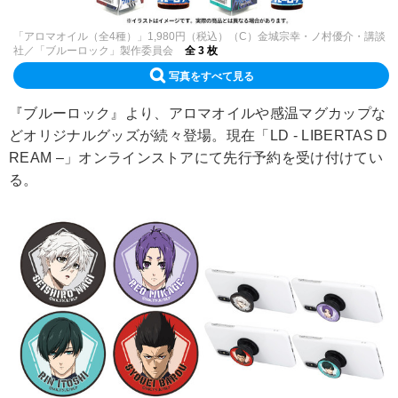
「アロマオイル（全4種）」1,980円（税込）（C）金城宗幸・ノ村優介・講談
社／「ブルーロック」製作委員会
全 3 枚
写真をすべて見る
『ブルーロック』より、アロマオイルや感温マグカップな
どオリジナルグッズが続々登場。現在「LD - LIBERTAS D
REAM –」オンラインストアにて先行予約を受け付けてい
る。