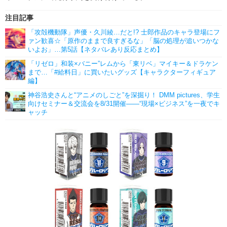
注目記事
「攻殻機動隊」声優・久川綾…だと!? 士郎作品のキャラ登場にフ
ァン歓喜☆「原作のままで良すぎるな」「脳の処理が追いつかな
いよお」…第5話【ネタバレあり反応まとめ】
「リゼロ」和装×バニー”レムから「東リベ」マイキー＆ドラケン
まで…「#給料日」に買いたいグッズ【キャラクターフィギュア
編】
神谷浩史さんと“アニメのしごと”を深掘り！ DMM pictures、学生
向けセミナー＆交流会を8/31開催――“現場×ビジネス”を一夜でキ
ャッチ