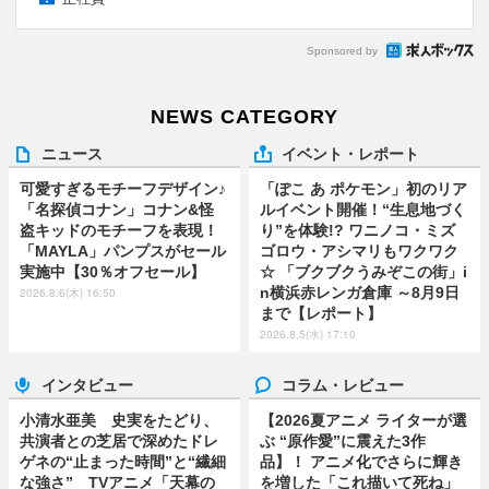
Sponsored by
NEWS CATEGORY
ニュース
イベント・レポート
可愛すぎるモチーフデザイン♪
「ぽこ あ ポケモン」初のリア
「名探偵コナン」コナン&怪
ルイベント開催！“生息地づく
盗キッドのモチーフを表現！
り”を体験!? ワニノコ・ミズ
「MAYLA」パンプスがセール
ゴロウ・アシマリもワクワク
実施中【30％オフセール】
☆ 「ブクブクうみぞこの街」i
n横浜赤レンガ倉庫 ～8月9日
2026.8.6(木) 16:50
まで【レポート】
2026.8.5(水) 17:10
インタビュー
コラム・レビュー
小清水亜美 史実をたどり、
【2026夏アニメ ライターが選
共演者との芝居で深めたドレ
ぶ “原作愛”に震えた3作
ゲネの“止まった時間”と“繊細
品】！ アニメ化でさらに輝き
な強さ” TVアニメ「天幕の
を増した「これ描いて死ね」