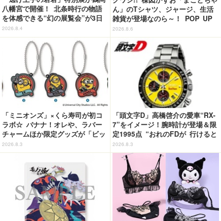
八幡宮で開催！ 北条時行の物語
ん」のTシャツ、ジャージ、生活
を体感できる“幻の展覧会”が3日
雑貨が登場なのら～！ POP UP
間限定で登場【8/28～30】
STORE in 墓場の画廊開催【8月
2026.8.4
2026.8.6
20日～】
「ミニオンズ」×くら寿司が初コ
「頭文字D」高橋啓介の愛車“RX-
ラボ☆ バナナ！オレや、ラバー
7”をイメージ！腕時計が登場＆限
チャームほか限定グッズが「ビッ
定1995点 “おれのFDが 行けると
くらポン！」に登場【8月7日～】
教えてくれてる…!!”
2026.8.3
2026.8.3