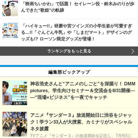
「映画ちいかわ」で話題！ セイレーン役・鈴木みのりが歩
んできた“歌姫”の軌跡
「ハイキュー!!」研磨や宮ツインズの小学生姿が可愛すぎ
る…!!「ぐんぐん牛乳」や「しまだマート」デザインのグ
ッズも!? ローソン限定グッズが登場！
ランキングをもっと見る
編集部ピックアップ
神谷浩史さんと“アニメのしごと”を深掘り！ DMM
pictures、学生向けセミナー＆交流会を8/31開催―
―“現場×ビジネス”を一夜でキャッチ
アニメ『サンダー３』放送開始日に渋谷をジャッ
ク！学ラン33人が大捜索、カミナリがスペシャル
ネタ披露
TVアニメ『サンダー３』の放送開始を記念し、7月8日に