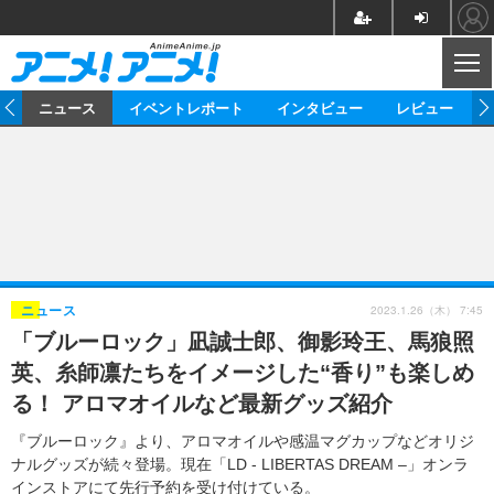
CL
ム
ニュース
イベントレポート
インタビュー
レビュー
ニュース
アニメ
映画/ドラマ
イベントレポート
マンガ
ノベル
アニメ
映画
インタビュー
音楽
声優
ライブ
舞台
スタッフ
声優
レビュー
2023.1.26（木） 7:45
ニュース
「ブルーロック」凪誠士郎、御影玲王、馬狼照
ゲーム
グッズ
海外イベント
ビジネス
俳優・タレント
アーティスト
アニメ
実写
動画
英、糸師凛たちをイメージした“香り”も楽しめ
イベント
海外
ビジネス
書評
イベント
アニメ
映画/ドラマ
連載・コラム
る！ アロマオイルなど最新グッズ紹介
ゲーム
座談会
アニメ！アニメ！TV
ABEMA Cafe
『ブルーロック』より、アロマオイルや感温マグカップなどオリジ
ナルグッズが続々登場。現在「LD - LIBERTAS DREAM –」オンラ
インストアにて先行予約を受け付けている。