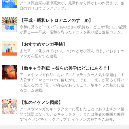
アニメ評論家の藤津亮太が、最新作から懐かしの作品まで、独
自の切り口でピックアップ。
【平成・昭和レトロアニメのすゝめ】
令和に見ると“エモい”？あのときの気持ち、どこか懐かしい記憶
が蘇る――平成・昭和を彩ったアニメを振り返る連載コラム。
【おすすめマンガ手帖】
まだアニメ化されてはいないけれどぜひ読んでほしいおすすめ
マンガを紹介する連載
【敵キャラ列伝 ～彼らの美学はどこにある？】
アニメやマンガ作品において、キャラクター人気や話題は、主
人公サイドやヒーローに偏りがち。でも、「光」が明るく輝い
て見えるのは「影」の存在があってこそ。敵キャラの魅力に迫
るコラム連載。
【私のイケメン図鑑】
アニメやマンガのキャラクターに恋したことはありますか？世
間で話題になっているキャラクター、または筆者の独断と偏見
で“イケメン”をピックアップ！ イケメンの魅力をご紹介♪