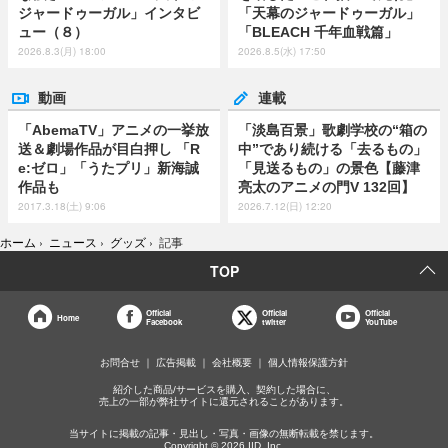
ジャードゥーガル」インタビ
「天幕のジャードゥーガル」
ュー（８）
「BLEACH 千年血戦篇」
2026.8.3(月) 18:00
2026.8.5(水) 17:50
動画
連載
「AbemaTV」アニメの一挙放
「淡島百景」歌劇学校の“箱の
送＆劇場作品が目白押し 「R
中”であり続ける「去るもの」
e:ゼロ」「うたプリ」新海誠
「見送るもの」の景色【藤津
作品も
亮太のアニメの門V 132回】
2017.3.18(土) 9:06
2026.7.12(日) 12:20
ホーム
›
ニュース
›
グッズ
›
記事
TOP
Official
Official
Official
Home
Facebook
twitter
YouTube
お問合せ
広告掲載
会社概要
個人情報保護方針
紹介した商品/サービスを購入、契約した場合に、
売上の一部が弊社サイトに還元されることがあります。
当サイトに掲載の記事・見出し・写真・画像の無断転載を禁じます。
Copyright © 2026 IID, Inc.