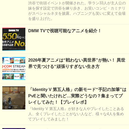
渋谷で街頭イベントが開催された。学ラン33人が主人公の
妹を探す設定で渋谷を練り歩き、お笑いコンビ・カミナリ
がスペシャルネタを披露。ハプニングも笑いに変えて会場
を盛り上げた。
DMM TVで視聴可能なアニメを紹介！
2026年夏アニメは“戦わない異世界”が熱い！ 異世
界で見つける“頑張りすぎない生き方
「Identity V 第五人格」の新モード“手記の加筆”は
PvEと聞いたけれど…実際どうなの？集まってプ
レイしてみた！【プレイレポ】
『Identity V 第五人格』が好きな人やプレイしたことある
人、全くプレイしたことがない人など、様々な4人を集め
てプレイしてみました！