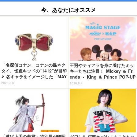
今、あなたにオススメ
「名探偵コナン」コナンの蝶ネク
王冠やティアラを身に着けたミッ
タイ、怪盗キッドの“1412”が目印
キーたちに注目！ Mickey & Fri
♪ 各キャラをイメージした「MAY
ends × King & Prince POP-UP
LA」リングセットがセール中
SHOP「MAGIC STAGE」に新商
2026.8.6
2026.8.4
品登場
「逃げ上手の若君」特別展が鶴岡
グワシ!! 楳図かずお「まことちゃ