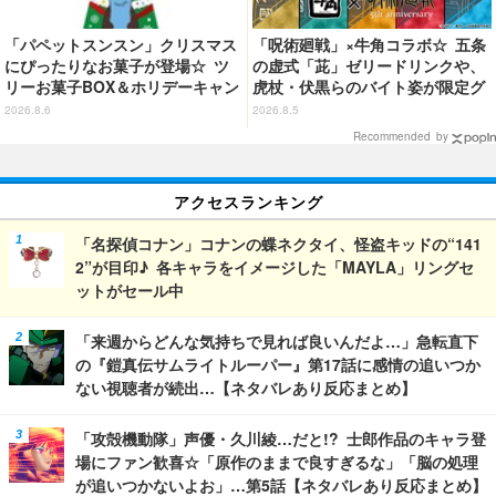
「パペットスンスン」クリスマス
「呪術廻戦」×牛角コラボ☆ 五条
にぴったりなお菓子が登場☆ ツ
の虚式「茈」ゼリードリンクや、
リーお菓子BOX＆ホリデーキャン
虎杖・伏黒らのバイト姿が限定グ
ディ
ッズに【8月26日～】
2026.8.6
2026.8.5
Recommended by
アクセスランキング
「名探偵コナン」コナンの蝶ネクタイ、怪盗キッドの“141
2”が目印♪ 各キャラをイメージした「MAYLA」リングセ
ットがセール中
「来週からどんな気持ちで見れば良いんだよ…」急転直下
の『鎧真伝サムライトルーパー』第17話に感情の追いつか
ない視聴者が続出…【ネタバレあり反応まとめ】
「攻殻機動隊」声優・久川綾…だと!? 士郎作品のキャラ登
場にファン歓喜☆「原作のままで良すぎるな」「脳の処理
が追いつかないよお」…第5話【ネタバレあり反応まとめ】