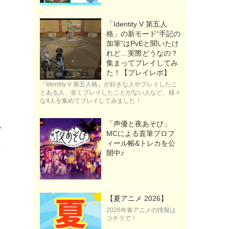
「Identity V 第五人
格」の新モード“手記の
加筆”はPvEと聞いたけ
れど…実際どうなの？
集まってプレイしてみ
た！【プレイレポ】
『Identity V 第五人格』が好きな人やプレイしたこ
とある人、全くプレイしたことがない人など、様々
な4人を集めてプレイしてみました！
「声優と夜あそび」
ガ
MCによる直筆プロフ
ィール帳&トレカを公
青
開中♪
【夏アニメ 2026】
2026年春アニメの情報は
ョ
コチラで！