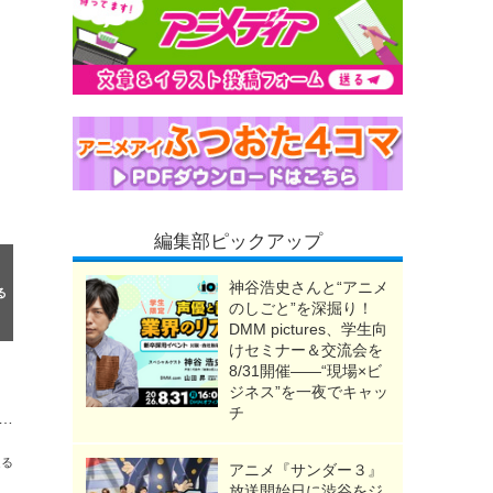
編集部ピックアップ
神谷浩史さんと“アニメ
のしごと”を深掘り！
DMM pictures、学生向
けセミナー＆交流会を
8/31開催――“現場×ビ
ジネス”を一夜でキャッ
チ
橋文哉ら実写キャスト陣の撮り下ろしグラビアを先行公開！超エゴい5大企画も「週刊少年マガジン」36.37合併号
送る
アニメ『サンダー３』
放送開始日に渋谷をジ