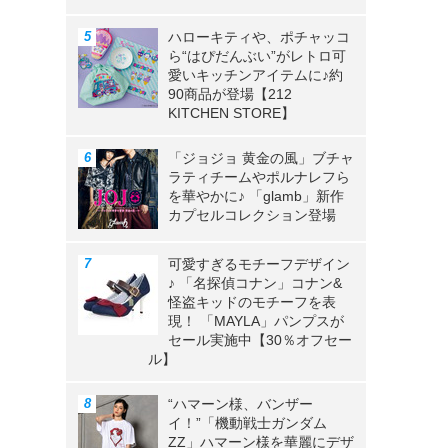
ハローキティや、ポチャッコ
ら“はぴだんぶい”がレトロ可
愛いキッチンアイテムに♪約
90商品が登場【212
KITCHEN STORE】
「ジョジョ 黄金の風」ブチャ
ラティチームやポルナレフら
を華やかに♪ 「glamb」新作
カプセルコレクション登場
可愛すぎるモチーフデザイン
♪ 「名探偵コナン」コナン&
怪盗キッドのモチーフを表
現！ 「MAYLA」パンプスが
セール実施中【30％オフセー
ル】
“ハマーン様、バンザー
イ！”「機動戦士ガンダム
ZZ」ハマーン様を華麗にデザ