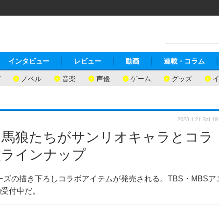
インタビュー
レビュー
動画
連載・コラム
ガ
ノベル
音楽
声優
ゲーム
グッズ
2023.1.21 Sat 19
、馬狼たちがサンリオキャラとコラ
数ラインナップ
ーズの描き下ろしコラボアイテムが発売される。TBS・MBSア
約受付中だ。