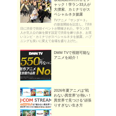
ャック！学ラン33人が
大捜索、カミナリがス
ペシャルネタ披露
TVアニメ『サンダー３』
の放送開始を記念し、7月8
日に渋谷で街頭イベントが開催された。学ラン33
人が主人公の妹を探す設定で渋谷を練り歩き、お笑
いコンビ・カミナリがスペシャルネタを披露。ハプ
ニングも笑いに変えて会場を盛り上げた。
DMM TVで視聴可能な
アニメを紹介！
2026年夏アニメは“戦
わない異世界”が熱い！
異世界で見つける“頑張
りすぎない生き方