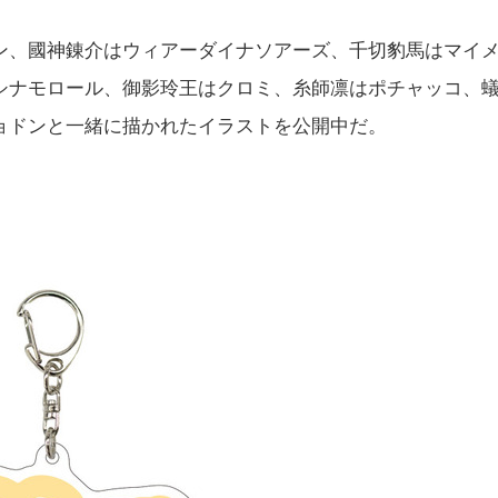
ン、國神錬介はウィアーダイナソアーズ、千切豹馬はマイ
シナモロール、御影玲王はクロミ、糸師凛はポチャッコ、
ョドンと一緒に描かれたイラストを公開中だ。