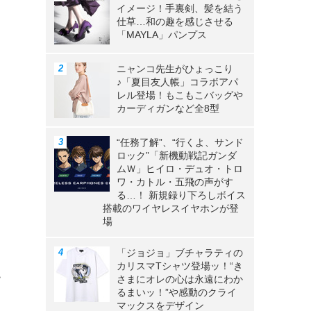
イメージ！手裏剣、髪を結う
仕草…和の趣を感じさせる
「MAYLA」パンプス
ニャンコ先生がひょっこり
♪「夏目友人帳」コラボアパ
レル登場！もこもこバッグや
カーディガンなど全8型
“任務了解”、“行くよ、サンド
ロック”「新機動戦記ガンダ
ムＷ」ヒイロ・デュオ・トロ
ワ・カトル・五飛の声がす
る…！ 新規録り下ろしボイス
搭載のワイヤレスイヤホンが登
場
「ジョジョ」ブチャラティの
カリスマTシャツ登場ッ！“き
ー
さまにオレの心は永遠にわか
るまいッ！”や感動のクライ
マックスをデザイン