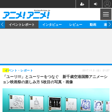
CL
ス
イベントレポート
インタビュー
レビュー
動画
連載
ニュース
アニメ
映画/ドラマ
イベントレポート
マンガ
ノベル
アニメ
映画
インタビュー
音楽
声優
ライブ
舞台
スタッフ
声優
レビュー
2017.11.3（金） 21:27
イベント・レポート
「ユーリ!!!」とユーリーをつなぐ 新千歳空港国際アニメーシ
ゲーム
グッズ
海外イベント
ビジネス
俳優・タレント
アーティスト
アニメ
実写
動画
ョン映画祭の楽しみ方 5枚目の写真・画像
イベント
海外
ビジネス
書評
イベント
アニメ
映画/ドラマ
連載・コラム
ゲーム
座談会
アニメ！アニメ！TV
ABEMA Cafe