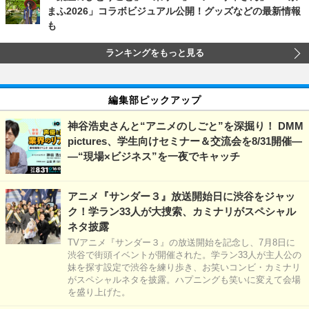
まふ2026」コラボビジュアル公開！グッズなどの最新情報
も
ランキングをもっと見る
編集部ピックアップ
神谷浩史さんと“アニメのしごと”を深掘り！ DMM
pictures、学生向けセミナー＆交流会を8/31開催―
―“現場×ビジネス”を一夜でキャッチ
アニメ『サンダー３』放送開始日に渋谷をジャッ
ク！学ラン33人が大捜索、カミナリがスペシャル
ネタ披露
TVアニメ『サンダー３』の放送開始を記念し、7月8日に
渋谷で街頭イベントが開催された。学ラン33人が主人公の
妹を探す設定で渋谷を練り歩き、お笑いコンビ・カミナリ
がスペシャルネタを披露。ハプニングも笑いに変えて会場
を盛り上げた。