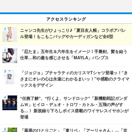
アクセスランキング
ニャンコ先生がひょっこり♪「夏目友人帳」コラボアパレ
ル登場！もこもこバッグやカーディガンなど全8型
「忍たま」五年生＆六年生をイメージ！手裏剣、髪を結う
仕草…和の趣を感じさせる「MAYLA」パンプス
「ジョジョ」ブチャラティのカリスマTシャツ登場ッ！“き
さまにオレの心は永遠にわかるまいッ！”や感動のクライマ
ックスをデザイン
“任務了解”、“行くよ、サンドロック”「新機動戦記ガンダ
ムＷ」ヒイロ・デュオ・トロワ・カトル・五飛の声がす
る…！ 新規録り下ろしボイス搭載のワイヤレスイヤホンが
登場
「薬屋のひとりごと」「東リベ」「アーリャさん」…「京