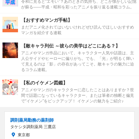
令和に見ると“エモい”？あのときの気持ち、どこか懐かしい記憶
が蘇る――平成・昭和を彩ったアニメを振り返る連載コラム。
【おすすめマンガ手帖】
まだアニメ化されてはいないけれどぜひ読んでほしいおすすめ
マンガを紹介する連載
【敵キャラ列伝 ～彼らの美学はどこにある？】
アニメやマンガ作品において、キャラクター人気や話題は、主
人公サイドやヒーローに偏りがち。でも、「光」が明るく輝い
て見えるのは「影」の存在があってこそ。敵キャラの魅力に迫
るコラム連載。
【私のイケメン図鑑】
アニメやマンガのキャラクターに恋したことはありますか？世
間で話題になっているキャラクター、または筆者の独断と偏見
で“イケメン”をピックアップ！ イケメンの魅力をご紹介♪
調剤薬局勤務の薬剤師
タケシタ調剤薬局 三鷹店
東京都