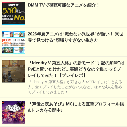
DMM TVで視聴可能なアニメを紹介！
2026年夏アニメは“戦わない異世界”が熱い！ 異世
界で見つける“頑張りすぎない生き方
「Identity V 第五人格」の新モード“手記の加筆”は
PvEと聞いたけれど…実際どうなの？集まってプ
レイしてみた！【プレイレポ】
『Identity V 第五人格』が好きな人やプレイしたことある
人、全くプレイしたことがない人など、様々な4人を集め
てプレイしてみました！
「声優と夜あそび」MCによる直筆プロフィール帳
&トレカを公開中♪