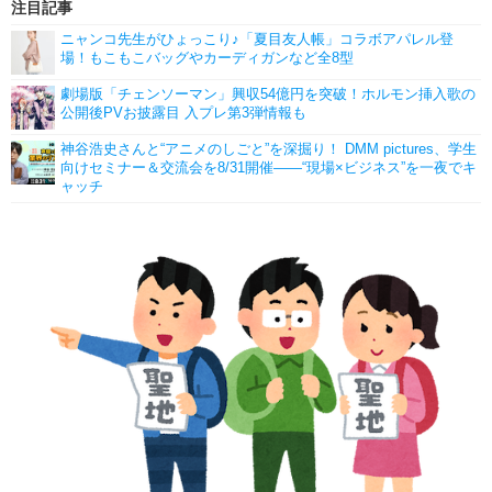
注目記事
ニャンコ先生がひょっこり♪「夏目友人帳」コラボアパレル登
場！もこもこバッグやカーディガンなど全8型
劇場版「チェンソーマン」興収54億円を突破！ホルモン挿入歌の
公開後PVお披露目 入プレ第3弾情報も
神谷浩史さんと“アニメのしごと”を深掘り！ DMM pictures、学生
向けセミナー＆交流会を8/31開催――“現場×ビジネス”を一夜でキ
ャッチ