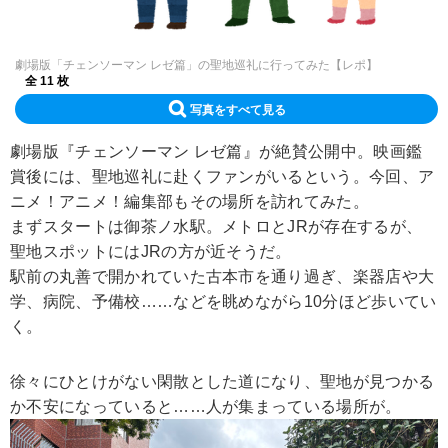
劇場版「チェンソーマン レゼ篇」の聖地巡礼に行ってみた【レポ】
全 11 枚
写真をすべて見る
劇場版『チェンソーマン レゼ篇』が絶賛公開中。映画鑑
賞後には、聖地巡礼に赴くファンがいるという。今回、ア
ニメ！アニメ！編集部もその場所を訪れてみた。
まずスタートは御茶ノ水駅。メトロとJRが存在するが、
聖地スポットにはJRの方が近そうだ。
駅前の丸善で開かれていた古本市を通り過ぎ、楽器店や大
学、病院、予備校……などを眺めながら10分ほど歩いてい
く。
徐々にひとけがない閑散とした道になり、聖地が見つかる
か不安になっていると……人が集まっている場所が。