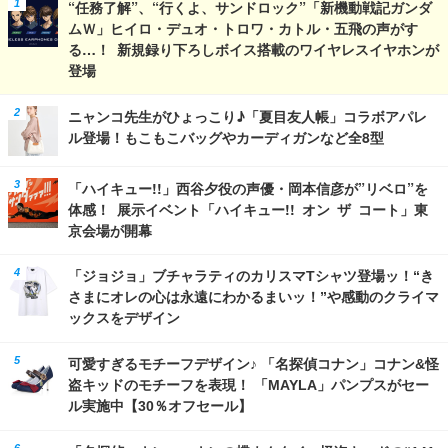
“任務了解”、“行くよ、サンドロック”「新機動戦記ガンダ
ムＷ」ヒイロ・デュオ・トロワ・カトル・五飛の声がす
る…！ 新規録り下ろしボイス搭載のワイヤレスイヤホンが
登場
ニャンコ先生がひょっこり♪「夏目友人帳」コラボアパレ
ル登場！もこもこバッグやカーディガンなど全8型
「ハイキュー!!」西谷夕役の声優・岡本信彦が”リベロ”を
体感！ 展示イベント「ハイキュー!! オン ザ コート」東
京会場が開幕
「ジョジョ」ブチャラティのカリスマTシャツ登場ッ！“き
さまにオレの心は永遠にわかるまいッ！”や感動のクライマ
ックスをデザイン
可愛すぎるモチーフデザイン♪ 「名探偵コナン」コナン&怪
盗キッドのモチーフを表現！ 「MAYLA」パンプスがセー
ル実施中【30％オフセール】