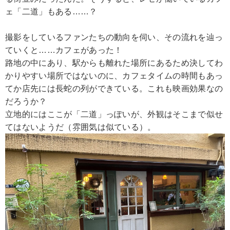
ェ「二道」もある……？
撮影をしているファンたちの動向を伺い、その流れを辿っ
ていくと……カフェがあった！
路地の中にあり、駅からも離れた場所にあるため決してわ
かりやすい場所ではないのに、カフェタイムの時間もあっ
てか店先には長蛇の列ができている。これも映画効果なの
だろうか？
立地的にはここが「二道」っぽいが、外観はそこまで似せ
てはないようだ（雰囲気は似ている）。