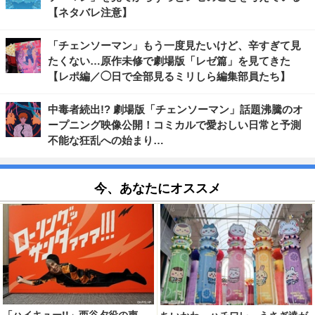
【ネタバレ注意】
「チェンソーマン」もう一度見たいけど、辛すぎて見
たくない…原作未修で劇場版「レゼ篇」を見てきた
【レポ編／◯日で全部見るミリしら編集部員たち】
中毒者続出!? 劇場版「チェンソーマン」話題沸騰のオ
ープニング映像公開！コミカルで愛おしい日常と予測
不能な狂乱への始まり…
今、あなたにオススメ
「ハイキュー!!」西谷夕役の声
ちいかわ、ハチワレ、うさぎ達が