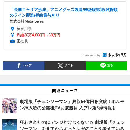
「長期キャリア形成」アニメグッズ製造/未経験歓迎/雑貨類
のライン製造/昇給賞与あり
株式会社Meta Sales
神奈川県
月給30万4,800円～59万円
正社員
Sponsored by
シェア
ポスト
送る
関連ニュース
劇場版「チェンソーマン」興収54億円を突破！ホルモ
ン挿入歌の公開後PVお披露目 入プレ第3弾情報も
狂わされたのはデンジだけじゃない!? 劇場版「チェン
ソーマン」を見てからずっとレゼのことを考えている