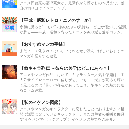
アニメ評論家の藤津亮太が、最新作から懐かしの作品まで、独
自の切り口でピックアップ。
【平成・昭和レトロアニメのすゝめ】
令和に見ると“エモい”？あのときの気持ち、どこか懐かしい記憶
が蘇る――平成・昭和を彩ったアニメを振り返る連載コラム。
【おすすめマンガ手帖】
まだアニメ化されてはいないけれどぜひ読んでほしいおすすめ
マンガを紹介する連載
【敵キャラ列伝 ～彼らの美学はどこにある？】
アニメやマンガ作品において、キャラクター人気や話題は、主
人公サイドやヒーローに偏りがち。でも、「光」が明るく輝い
て見えるのは「影」の存在があってこそ。敵キャラの魅力に迫
るコラム連載。
【私のイケメン図鑑】
アニメやマンガのキャラクターに恋したことはありますか？世
間で話題になっているキャラクター、または筆者の独断と偏見
で“イケメン”をピックアップ！ イケメンの魅力をご紹介♪