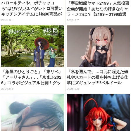
ハローキティや、ポチャッコ
「宇宙戦艦ヤマト2199」人気投票
ら“はぴだんぶい”がレトロ可愛い
企画が開始！あたなの好きなキャ
キッチンアイテムに♪約90商品が
ラ・メカは？【2199～3199総選
登場【212 KITCHEN STORE】
挙】
2026.8.8
2026.8.7
「薬屋のひとりごと」「東リベ」
「私を選んで」…口元に咥えた値
「アーリャさん」…「京まふ202
札やスカートの裾を持ち上げる仕
6」コラボビジュアル公開！グッ
草にズギュンッ!!!!ベルドール
ズなどの最新情報も
「ロゼ」がフィギュアで新登場
2026.8.6
2026.8.8