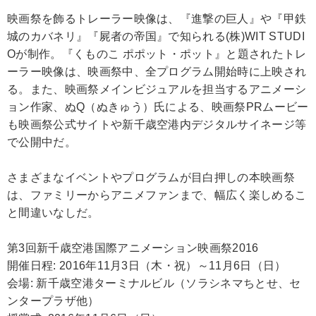
映画祭を飾るトレーラー映像は、『進撃の巨人』や『甲鉄
城のカバネリ』『屍者の帝国』で知られる(株)WIT STUDI
Oが制作。『くものこ ポポット・ポット』と題されたトレ
ーラー映像は、映画祭中、全プログラム開始時に上映され
る。また、映画祭メインビジュアルを担当するアニメーシ
ョン作家、ぬQ（ぬきゅう）氏による、映画祭PRムービー
も映画祭公式サイトや新千歳空港内デジタルサイネージ等
で公開中だ。
さまざまなイベントやプログラムが目白押しの本映画祭
は、ファミリーからアニメファンまで、幅広く楽しめるこ
と間違いなしだ。
第3回新千歳空港国際アニメーション映画祭2016
開催日程: 2016年11月3日（木・祝）～11月6日（日）
会場: 新千歳空港ターミナルビル（ソラシネマちとせ、セ
ンタープラザ他）