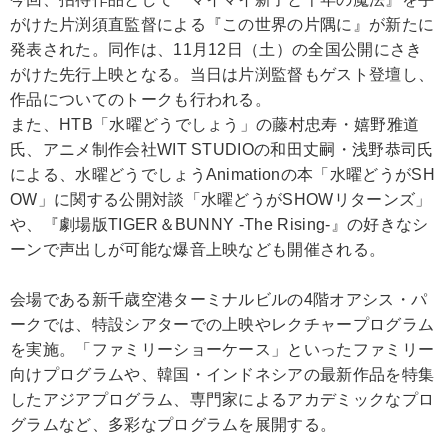
がけた片渕須直監督による『この世界の片隅に』が新たに
発表された。同作は、11月12日（土）の全国公開にさき
がけた先行上映となる。当日は片渕監督もゲスト登壇し、
作品についてのトークも行われる。
また、HTB「水曜どうでしょう」の藤村忠寿・嬉野雅道
氏、アニメ制作会社WIT STUDIOの和田丈嗣・浅野恭司氏
による、水曜どうでしょうAnimationの本「水曜どうがSH
OW」に関する公開対談「水曜どうがSHOWリターンズ」
や、『劇場版TIGER＆BUNNY -The Rising-』の好きなシ
ーンで声出しが可能な爆音上映なども開催される。
会場である新千歳空港ターミナルビルの4階オアシス・パ
ークでは、特設シアターでの上映やレクチャープログラム
を実施。「ファミリーショーケース」といったファミリー
向けプログラムや、韓国・インドネシアの最新作品を特集
したアジアプログラム、専門家によるアカデミックなプロ
グラムなど、多彩なプログラムを展開する。