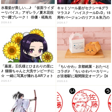
水着姿が美しい…♪ 「仮面ライダ
キャミソール姿がセクシー&グラ
ーリバイス」アギレラ／夏木花役
マラス♪ 「ハイスクールD×D」15
で一躍ブレーク！ 俳優・椛島光
周年バージョンのリアス＆朱乃の
の2nd写真集が予約開始
フィギュアがリニューアルパッケ
2026.8.6
2026.8.7
ージで登場！
「薬屋」壬氏様とひまわりの里に
「ちいかわ」京都銘菓・おたべと
♪ 猫猫ちゃんと大洗サンビーチに
コラボ♪ 「ちいかわベーカリー」
☆ 一緒に写真が撮れるARフォト
が京都駅に期間限定オープン【8
スポット企画「猫猫・壬氏と夏巡
月13日～】
2026.8.7
2026.8.6
り」開催【茨城県】