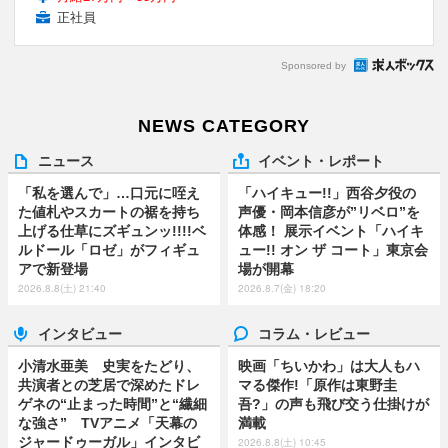
正社員
Sponsored by
NEWS CATEGORY
ニュース
イベント・レポート
「私を選んで」…口元に咥え
「ハイキュー!!」西谷夕役の
た値札やスカートの裾を持ち
声優・岡本信彦が”リベロ”を
上げる仕草にズギュンッ!!!!ベ
体感！ 展示イベント「ハイキ
ルドール「ロゼ」がフィギュ
ュー!! オン ザ コート」東京会
アで新登場
場が開幕
2026.8.8(土) 21:40
2026.8.7(金) 18:20
インタビュー
コラム・レビュー
小清水亜美 史実をたどり、
映画「ちいかわ」は大人もハ
共演者との芝居で深めたドレ
マる傑作!「原作は東野圭
ゲネの“止まった時間”と“繊細
吾?」の声も飛び交う仕掛けが
な強さ” TVアニメ「天幕の
満載
ジャードゥーガル」インタビ
2026.8.8(土) 10:45