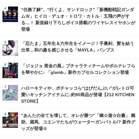
“任務了解”、“行くよ、サンドロック”「新機動戦記ガンダ
ムＷ」ヒイロ・デュオ・トロワ・カトル・五飛の声がす
る…！ 新規録り下ろしボイス搭載のワイヤレスイヤホンが
登場
「忍たま」五年生＆六年生をイメージ！手裏剣、髪を結う
仕草…和の趣を感じさせる「MAYLA」パンプス
「ジョジョ 黄金の風」ブチャラティチームやポルナレフら
を華やかに♪ 「glamb」新作カプセルコレクション登場
ハローキティや、ポチャッコら“はぴだんぶい”がレトロ可
愛いキッチンアイテムに♪約90商品が登場【212 KITCHEN
STORE】
“あんたの全てを壊して、オレが勝つ”「幽☆遊☆白書」 幽
助、蔵馬、コエンマたちがウォーターガンバトル!? 新作グ
ッズが登場☆