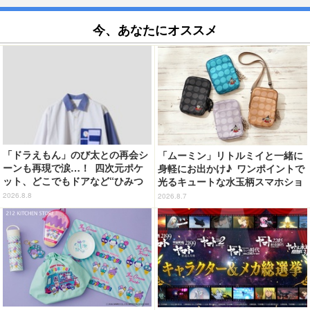
今、あなたにオススメ
「ドラえもん」のび太との再会シ
「ムーミン」リトルミイと一緒に
ーンも再現で涙…！ 四次元ポケ
身軽にお出かけ♪ ワンポイントで
ット、どこでもドアなど“ひみつ
光るキュートな水玉柄スマホショ
道具”も登場 「グラニフ」コラボ
ルダーが新登場！
2026.8.8
2026.8.7
全20アイテム