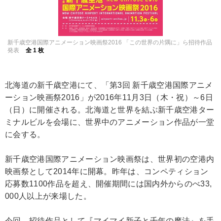
アニメ
映画/ドラマ
アニメ！アニメ！TV
ABEMA Cafe
新千歳空港国際アニメーション映画祭2016 「この世界の片隅に」ら招待作品
連載・コラム
発表
全 1 枚
北海道の新千歳空港にて、「第3回 新千歳空港国際アニメ
ーション映画祭2016」が2016年11月3日（木・祝）～6日
（日）に開催される。北海道と世界を結ぶ新千歳空港ター
ミナルビルを会場に、世界中のアニメーション作品が一堂
に会する。
新千歳空港国際アニメーション映画祭は、世界初の空港内
映画祭として2014年に開幕。昨年は、コンペティション
応募数1100作品を超え、開催期間には国内外からのべ33,
000人以上が来場した。
今回、招待作品として『マイマイ新子と千年の魔法』を手