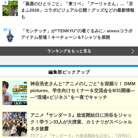
「薬屋のひとりごと」「東リベ」「アーリャさん」…「京
まふ2026」コラボビジュアル公開！グッズなどの最新情報
も
「モンチッチ」が“TENKYU”の着ぐるみに♪ atmosコラボ
アイテム登場！キーチェーン＆Tシャツを展開
ランキングをもっと見る
編集部ピックアップ
神谷浩史さんと“アニメのしごと”を深掘り！ DMM
pictures、学生向けセミナー＆交流会を8/31開催―
―“現場×ビジネス”を一夜でキャッチ
アニメ『サンダー３』放送開始日に渋谷をジャッ
ク！学ラン33人が大捜索、カミナリがスペシャル
ネタ披露
TVアニメ『サンダー３』の放送開始を記念し、7月8日に