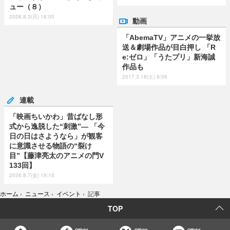
ュー（８）
2026.8.3(月) 18:00
動画
「AbemaTV」アニメの一挙放
送＆劇場作品が目白押し 「R
e:ゼロ」「うたプリ」新海誠
作品も
2017.3.18(土) 9:06
連載
「映画ちいかわ」昔ばなし形
式から逸脱した“刺激”― 「今
日の日はさようなら」が観客
に意識させる物語の“裂け
目”【藤津亮太のアニメの門V
133回】
2026.8.7(金) 19:15
ホーム
›
ニュース
›
イベント
›
記事
TOP
Official
Official
Official