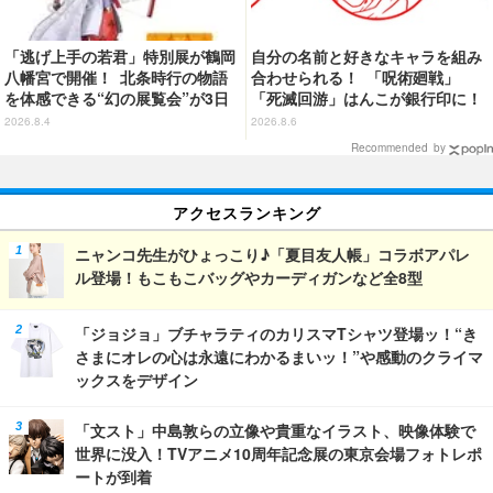
「逃げ上手の若君」特別展が鶴岡
自分の名前と好きなキャラを組み
八幡宮で開催！ 北条時行の物語
合わせられる！ 「呪術廻戦」
を体感できる“幻の展覧会”が3日
「死滅回游」はんこが銀行印に！
間限定で登場【8/28～30】
虎杖悠仁、乙骨憂太ら16キャラ追
2026.8.4
2026.8.6
加で全104種
Recommended by
アクセスランキング
ニャンコ先生がひょっこり♪「夏目友人帳」コラボアパレ
ル登場！もこもこバッグやカーディガンなど全8型
「ジョジョ」ブチャラティのカリスマTシャツ登場ッ！“き
さまにオレの心は永遠にわかるまいッ！”や感動のクライマ
ックスをデザイン
「文スト」中島敦らの立像や貴重なイラスト、映像体験で
世界に没入！TVアニメ10周年記念展の東京会場フォトレポ
ートが到着