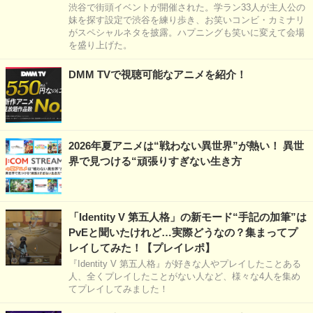
渋谷で街頭イベントが開催された。学ラン33人が主人公の
妹を探す設定で渋谷を練り歩き、お笑いコンビ・カミナリ
がスペシャルネタを披露。ハプニングも笑いに変えて会場
を盛り上げた。
DMM TVで視聴可能なアニメを紹介！
2026年夏アニメは“戦わない異世界”が熱い！ 異世
界で見つける“頑張りすぎない生き方
「Identity V 第五人格」の新モード“手記の加筆”は
PvEと聞いたけれど…実際どうなの？集まってプ
レイしてみた！【プレイレポ】
『Identity V 第五人格』が好きな人やプレイしたことある
人、全くプレイしたことがない人など、様々な4人を集め
てプレイしてみました！