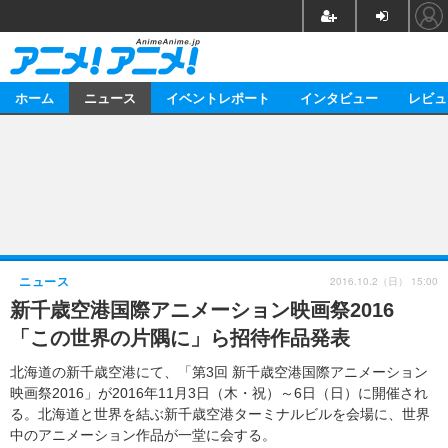
CL
ホーム
ニュース
イベントレポート
インタビュー
レビュ
ニュース
アニメ
映画/ドラマ
マンガ
ノベル
音楽
声優
2016.10.2（日） 15:00
ニュース
新千歳空港国際アニメーション映画祭2016
ゲーム
グッズ
「この世界の片隅に」ら招待作品発表
イベント
海外
北海道の新千歳空港にて、「第3回 新千歳空港国際アニメーション
イベントレポート
映画祭2016」が2016年11月3日（木・祝）～6日（日）に開催され
る。北海道と世界を結ぶ新千歳空港ターミナルビルを会場に、世界
アニメ
映画
中のアニメーション作品が一堂に会する。