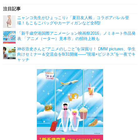
ライブ
舞台
注目記事
ニャンコ先生がひょっこり♪「夏目友人帳」コラボアパレル登
海外イベント
ビジネス
場！もこもこバッグやカーディガンなど全8型
インタビュー
「新千歳空港国際アニメーション映画祭2016」ノミネート作品発
表 「アニメ（ーター）見本市」の招待上映も
スタッフ
声優
神谷浩史さんと“アニメのしごと”を深掘り！ DMM pictures、学生
向けセミナー＆交流会を8/31開催――“現場×ビジネス”を一夜でキ
俳優・タレント
アーティスト
ャッチ
ビジネス
レビュー
アニメ
実写
書評
イベント
ゲーム
座談会
動画