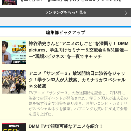
ランキングをもっと見る
編集部ピックアップ
神谷浩史さんと“アニメのしごと”を深掘り！ DMM
pictures、学生向けセミナー＆交流会を8/31開催―
―“現場×ビジネス”を一夜でキャッチ
アニメ『サンダー３』放送開始日に渋谷をジャッ
ク！学ラン33人が大捜索、カミナリがスペシャル
ネタ披露
TVアニメ『サンダー３』の放送開始を記念し、7月8日に
渋谷で街頭イベントが開催された。学ラン33人が主人公の
妹を探す設定で渋谷を練り歩き、お笑いコンビ・カミナリ
がスペシャルネタを披露。ハプニングも笑いに変えて会場
を盛り上げた。
DMM TVで視聴可能なアニメを紹介！