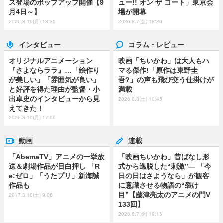
ズ登場のポップアップ開催【9
ュー!! オン ザ コート」東京会
月4日～】
場が開幕
2026.8.10(月) 18:30
2026.8.7(金) 18:20
インタビュー
コラム・レビュー
オリジナルアニメーション
映画「ちいかわ」は大人もハ
『さよならララ』…「絵作り
マる傑作!「原作は東野圭
が美しい」「雰囲気が良い」
吾?」の声も飛び交う仕掛けが
と好評を得た理由が監督・小
満載
出卓史のインタビューから見
2026.8.8(土) 10:45
えてきた！
2026.8.10(月) 17:00
動画
連載
「AbemaTV」アニメの一挙放
「映画ちいかわ」昔ばなし形
送＆劇場作品が目白押し 「R
式から逸脱した“刺激”― 「今
e:ゼロ」「うたプリ」新海誠
日の日はさようなら」が観客
作品も
に意識させる物語の“裂け
目”【藤津亮太のアニメの門V
2017.3.18(土) 9:06
133回】
2026.8.7(金) 19:15