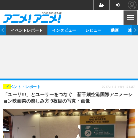
CL
ス
イベントレポート
インタビュー
レビュー
動画
連載
ニュース
アニメ
映画/ドラマ
イベントレポート
マンガ
ノベル
アニメ
映画
インタビュー
音楽
声優
ライブ
舞台
スタッフ
声優
レビュー
2017.11.3（金） 21:27
イベント・レポート
「ユーリ!!!」とユーリーをつなぐ 新千歳空港国際アニメーシ
ゲーム
グッズ
海外イベント
ビジネス
俳優・タレント
アーティスト
アニメ
実写
動画
ョン映画祭の楽しみ方 9枚目の写真・画像
イベント
海外
ビジネス
書評
イベント
アニメ
映画/ドラマ
連載・コラム
ゲーム
座談会
アニメ！アニメ！TV
ABEMA Cafe