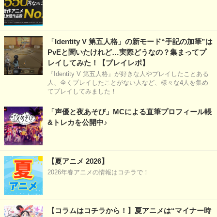
「Identity V 第五人格」の新モード“手記の加筆”は
PvEと聞いたけれど…実際どうなの？集まってプ
レイしてみた！【プレイレポ】
『Identity V 第五人格』が好きな人やプレイしたことある
人、全くプレイしたことがない人など、様々な4人を集め
てプレイしてみました！
「声優と夜あそび」MCによる直筆プロフィール帳
&トレカを公開中♪
【夏アニメ 2026】
2026年春アニメの情報はコチラで！
【コラムはコチラから！】夏アニメは“マイナー時