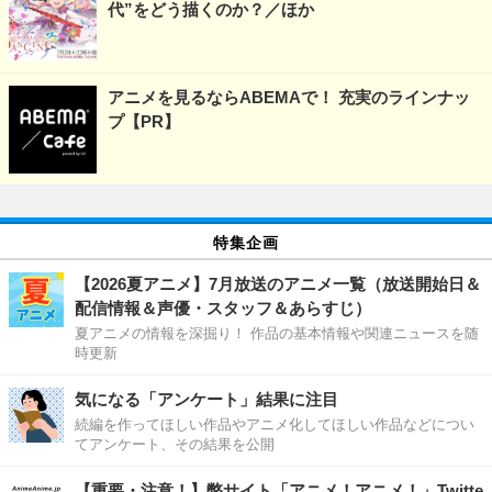
代”をどう描くのか？／ほか
アニメを見るならABEMAで！ 充実のラインナッ
プ【PR】
特集企画
【2026夏アニメ】7月放送のアニメ一覧（放送開始日＆
配信情報＆声優・スタッフ＆あらすじ）
夏アニメの情報を深掘り！ 作品の基本情報や関連ニュースを随
時更新
気になる「アンケート」結果に注目
続編を作ってほしい作品やアニメ化してほしい作品などについ
てアンケート、その結果を公開
【重要・注意！】弊サイト「アニメ！アニメ！」Twitte