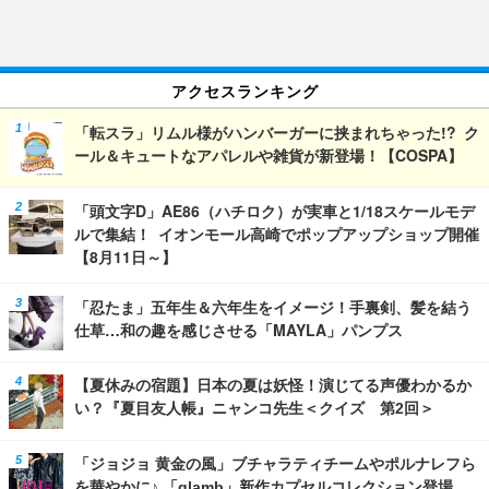
アクセスランキング
「転スラ」リムル様がハンバーガーに挟まれちゃった!? ク
ール＆キュートなアパレルや雑貨が新登場！【COSPA】
「頭文字D」AE86（ハチロク）が実車と1/18スケールモデ
ルで集結！ イオンモール高崎でポップアップショップ開催
【8月11日～】
「忍たま」五年生＆六年生をイメージ！手裏剣、髪を結う
仕草…和の趣を感じさせる「MAYLA」パンプス
【夏休みの宿題】日本の夏は妖怪！演じてる声優わかるか
い？『夏目友人帳』ニャンコ先生＜クイズ 第2回＞
「ジョジョ 黄金の風」ブチャラティチームやポルナレフら
を華やかに♪ 「glamb」新作カプセルコレクション登場