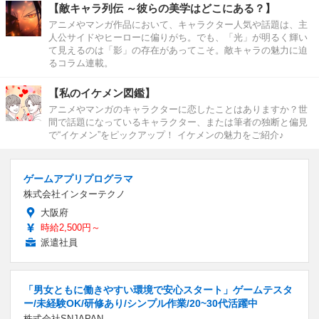
【敵キャラ列伝 ～彼らの美学はどこにある？】
アニメやマンガ作品において、キャラクター人気や話題は、主
人公サイドやヒーローに偏りがち。でも、「光」が明るく輝い
て見えるのは「影」の存在があってこそ。敵キャラの魅力に迫
るコラム連載。
【私のイケメン図鑑】
アニメやマンガのキャラクターに恋したことはありますか？世
間で話題になっているキャラクター、または筆者の独断と偏見
で“イケメン”をピックアップ！ イケメンの魅力をご紹介♪
ゲームアプリプログラマ
株式会社インターテクノ
大阪府
時給2,500円～
派遣社員
「男女ともに働きやすい環境で安心スタート」ゲームテスタ
ー/未経験OK/研修あり/シンプル作業/20~30代活躍中
株式会社SNJAPAN