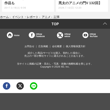
作品も
亮太のアニメの門V 132回】
2017.3.18(土) 9:06
2026.7.12(日) 12:20
ホーム
›
イベント・レポート
›
アニメ
›
記事
TOP
Official
Official
Official
Home
Facebook
twitter
YouTube
お問合せ
広告掲載
会社概要
個人情報保護方針
紹介した商品/サービスを購入、契約した場合に、
売上の一部が弊社サイトに還元されることがあります。
当サイトに掲載の記事・見出し・写真・画像の無断転載を禁じます。
Copyright © 2026 IID, Inc.