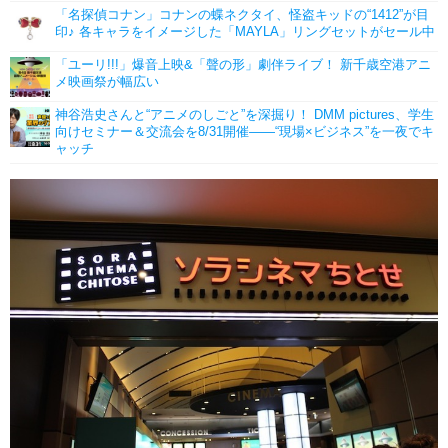
「名探偵コナン」コナンの蝶ネクタイ、怪盗キッドの“1412”が目
印♪ 各キャラをイメージした「MAYLA」リングセットがセール中
「ユーリ!!!」爆音上映&「聲の形」劇伴ライブ！ 新千歳空港アニ
メ映画祭が幅広い
神谷浩史さんと“アニメのしごと”を深掘り！ DMM pictures、学生
向けセミナー＆交流会を8/31開催――“現場×ビジネス”を一夜でキ
ャッチ