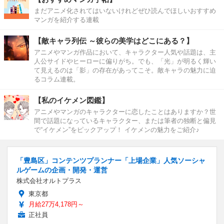
まだアニメ化されてはいないけれどぜひ読んでほしいおすすめ
マンガを紹介する連載
【敵キャラ列伝 ～彼らの美学はどこにある？】
アニメやマンガ作品において、キャラクター人気や話題は、主
人公サイドやヒーローに偏りがち。でも、「光」が明るく輝い
て見えるのは「影」の存在があってこそ。敵キャラの魅力に迫
るコラム連載。
【私のイケメン図鑑】
アニメやマンガのキャラクターに恋したことはありますか？世
間で話題になっているキャラクター、または筆者の独断と偏見
で“イケメン”をピックアップ！ イケメンの魅力をご紹介♪
「豊島区」コンテンツプランナー「上場企業」人気ソーシャ
ルゲームの企画・開発・運営
株式会社オルトプラス
東京都
月給27万4,178円～
正社員