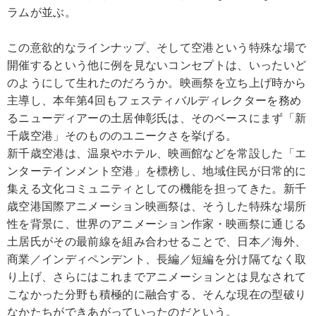
ラムが並ぶ。
この意欲的なラインナップ、そして空港という特殊な場で
開催するという他に例を見ないコンセプトは、いったいど
のようにして生れたのだろうか。映画祭を立ち上げ時から
主導し、本年第4回もフェスティバルディレクターを務め
るニューディアーの土居伸彰氏は、そのベースにまず「新
千歳空港」そのもののユニークさを挙げる。
新千歳空港は、温泉やホテル、映画館などを常設した「エ
ンターテインメント空港」を標榜し、地域住民が日常的に
集える文化コミュニティとしての機能を担ってきた。新千
歳空港国際アニメーション映画祭は、そうした特殊な場所
性を背景に、世界のアニメーション作家・映画祭に通じる
土居氏がその最前線を組み合わせることで、日本／海外、
商業／インディペンデント、長編／短編を分け隔てなく取
り上げ、さらにはこれまでアニメーションとは見なされて
こなかった分野も積極的に融合する、そんな現在の型破り
なかたちができあがっていったのだという。