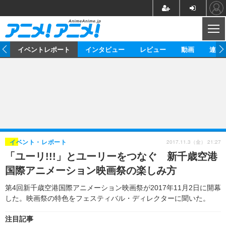
CL
ス
イベントレポート
インタビュー
レビュー
動画
連載
ニュース
アニメ
映画/ドラマ
イベントレポート
マンガ
ノベル
アニメ
映画
インタビュー
音楽
声優
ライブ
舞台
スタッフ
声優
レビュー
2017.11.3（金） 21:27
イベント・レポート
「ユーリ!!!」とユーリーをつなぐ 新千歳空港
ゲーム
グッズ
海外イベント
ビジネス
俳優・タレント
アーティスト
アニメ
実写
動画
国際アニメーション映画祭の楽しみ方
イベント
海外
ビジネス
書評
イベント
アニメ
映画/ドラマ
連載・コラム
第4回新千歳空港国際アニメーション映画祭が2017年11月2日に開幕
した。映画祭の特色をフェスティバル・ディレクターに聞いた。
ゲーム
座談会
アニメ！アニメ！TV
ABEMA Cafe
注目記事