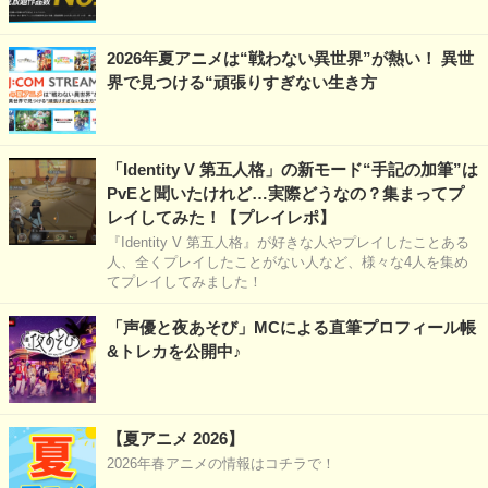
2026年夏アニメは“戦わない異世界”が熱い！ 異世
界で見つける“頑張りすぎない生き方
「Identity V 第五人格」の新モード“手記の加筆”は
PvEと聞いたけれど…実際どうなの？集まってプ
レイしてみた！【プレイレポ】
『Identity V 第五人格』が好きな人やプレイしたことある
人、全くプレイしたことがない人など、様々な4人を集め
てプレイしてみました！
「声優と夜あそび」MCによる直筆プロフィール帳
&トレカを公開中♪
【夏アニメ 2026】
2026年春アニメの情報はコチラで！