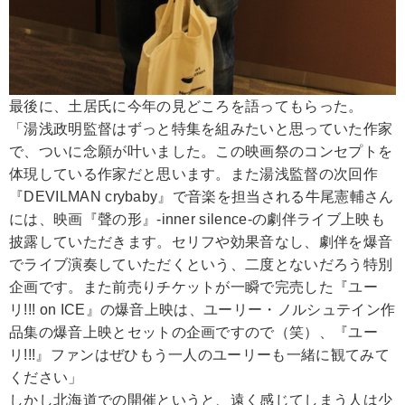
最後に、土居氏に今年の見どころを語ってもらった。
「湯浅政明監督はずっと特集を組みたいと思っていた作家
で、ついに念願が叶いました。この映画祭のコンセプトを
体現している作家だと思います。また湯浅監督の次回作
『DEVILMAN crybaby』で音楽を担当される牛尾憲輔さん
には、映画『聲の形』-inner silence-の劇伴ライブ上映も
披露していただきます。セリフや効果音なし、劇伴を爆音
でライブ演奏していただくという、二度とないだろう特別
企画です。また前売りチケットが一瞬で完売した『ユー
リ!!! on ICE』の爆音上映は、ユーリー・ノルシュテイン作
品集の爆音上映とセットの企画ですので（笑）、『ユー
リ!!!』ファンはぜひもう一人のユーリーも一緒に観てみて
ください」
しかし北海道での開催というと、遠く感じてしまう人は少