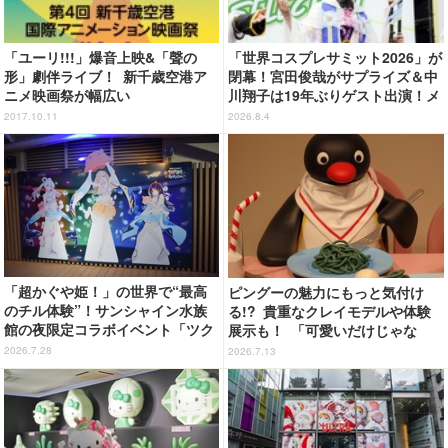
「ユーリ!!!」爆音上映&「聲の
「世界コスプレサミット2026」が
形」劇伴ライブ！ 新千歳空港ア
閉幕！宮田俊哉がサプライズ＆中
ニメ映画祭が幅広い
川翔子は19年ぶりゲスト出演！メ
イン会場では延べ25万9000人が
2017.10.11
2026.8.4
来場
「超かぐや姫！」の世界で“最高
ピングーの魅力にもっと気付け
のチル体験”！サンシャイン水族
る!? 貴重なクレイモデルや体験
館の夜限定コラボイベント「ツク
展示も！ 「可愛いだけじゃな
ヨミアクアリウム」が癒やしすぎ
い！？ピングー展」開催【レポ】
2026.7.28
2026.7.13
た【体験レポ】