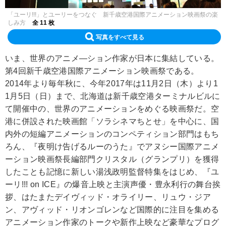
「ユーリ!!!」とユーリーをつなぐ 新千歳空港国際アニメーション映画祭の楽
しみ方
全 11 枚
写真をすべて見る
いま、世界のアニメ―ション作家が日本に集結している。
第4回新千歳空港国際アニメーション映画祭である。
2014年より毎年秋に、今年2017年は11月2日（木）より1
1月5日（日）まで、北海道は新千歳空港ターミナルビルに
て開催中の、世界のアニメーションをめぐる映画祭だ。空
港に併設された映画館「ソラシネマちとせ」を中心に、国
内外の短編アニメーションのコンペティション部門はもち
ろん、『夜明け告げるルーのうた』でアヌシー国際アニメ
ーション映画祭長編部門クリスタル（グランプリ）を獲得
したことも記憶に新しい湯浅政明監督特集をはじめ、『ユ
ーリ!!! on ICE』の爆音上映と主演声優・豊永利行の舞台挨
拶、はたまたデイヴィッド・オライリー、リュウ・ジア
ン、アヴィッド・リオンゴレンなど国際的に注目を集める
アニメーション作家のトークや新作上映など豪華なプログ