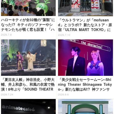
ハローキティが全32種の“藻類”に
「ウルトラマン」が「mofusan
なった!? キティのソファーやシ
d」とコラボ!? 新たなストア・原
ナモンたちが覗く窓も設置！「ハ
宿「ULTRA MART TOKYO」に
ーモニーランド」35周年で大分
行ってきた【レポ】
2026.7.8
2026.7.10
県・暘谷駅がリニューアル
「夏目友人帳」神谷浩史、小野大
「美少女戦士セーラームーン-Shi
輔、井上和彦ら、和風の衣裳で熱
ning Theater Shinagawa Toky
演！8年ぶり「SOUND THEATR
o-」新たな敵はAI!? 神ファンサ
E」夜公演レポート
も健在で舞台初心者も悶絶！＜第
2026.7.24
2026.8.6
2期レビュー＞