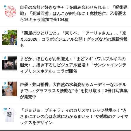
自分の名前と好きなキャラを組み合わせられる！ 「呪術廻
戦」「死滅回游」はんこが銀行印に！虎杖悠仁、乙骨憂太
ら16キャラ追加で全104種
「薬屋のひとりごと」「東リベ」「アーリャさん」…「京
まふ2026」コラボビジュアル公開！グッズなどの最新情報
も
まどか、ほむらがお出迎え♪ 「まどマギ〈ワルプルギスの
廻天〉」描き下ろしビジュアル登場！「サンシャインシテ
ィプリンスホテル」コラボ開催
声優・井口裕香、大自然の水着姿からムーディーなホテル
まで…♪ グラマラス＆妖艶な“今”を切り取り！3冊目写真集
が発売中
「ジョジョ」ブチャラティのカリスマTシャツ登場ッ！“き
さまにオレの心は永遠にわかるまいッ！”や感動のクライマ
ックスをデザイン