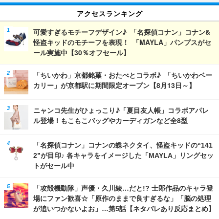
アクセスランキング
可愛すぎるモチーフデザイン♪ 「名探偵コナン」コナン&
怪盗キッドのモチーフを表現！ 「MAYLA」パンプスがセ
ール実施中【30％オフセール】
「ちいかわ」京都銘菓・おたべとコラボ♪ 「ちいかわベー
カリー」が京都駅に期間限定オープン【8月13日～】
ニャンコ先生がひょっこり♪「夏目友人帳」コラボアパレ
ル登場！もこもこバッグやカーディガンなど全8型
「名探偵コナン」コナンの蝶ネクタイ、怪盗キッドの“141
2”が目印♪ 各キャラをイメージした「MAYLA」リングセッ
トがセール中
「攻殻機動隊」声優・久川綾…だと!? 士郎作品のキャラ登
場にファン歓喜☆「原作のままで良すぎるな」「脳の処理
が追いつかないよお」…第5話【ネタバレあり反応まとめ】