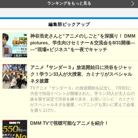
ランキングをもっと見る
編集部ピックアップ
神谷浩史さんと“アニメのしごと”を深掘り！ DMM
pictures、学生向けセミナー＆交流会を8/31開催―
―“現場×ビジネス”を一夜でキャッチ
アニメ『サンダー３』放送開始日に渋谷をジャッ
ク！学ラン33人が大捜索、カミナリがスペシャル
ネタ披露
TVアニメ『サンダー３』の放送開始を記念し、7月8日に
渋谷で街頭イベントが開催された。学ラン33人が主人公の
妹を探す設定で渋谷を練り歩き、お笑いコンビ・カミナリ
がスペシャルネタを披露。ハプニングも笑いに変えて会場
を盛り上げた。
DMM TVで視聴可能なアニメを紹介！