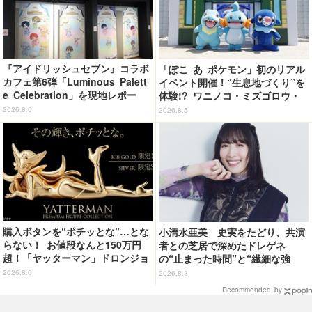
『アイドリッシュセブン』コラボ
「ぽこ あ ポケモン」初のリアル
カフェ第6弾「Luminous Palett
イベント開催！“生息地づくり”を
e Celebration」を現地レポー
体験!? ワニノコ・ミズゴロウ・
ト 4グループの世界観を落とし
アシマリもワクワク☆ 「ブクブ
2026.8.6
2026.8.5
込んだオリジナルフード＆ドリン
クうみぞこの街」in横浜赤レンガ
クに注目♪
倉庫 ～8月9日まで【レポート】
購入ボタンを“ポチッとな”…とな
小清水亜美 史実をたどり、共演
らない！ お値段なんと150万円
者との芝居で深めたドレゲネ
超！「ヤッターマン」ドロンジョ
の“止まった時間”と“繊細な強
様が黄金の輝きをまといミニフィ
さ” TVアニメ「天幕のジャード
2026.8.6
2026.8.3
ギュア化 ヤッターワン&おだてブ
ゥーガル」インタビュー（９）
Recommended by
タも