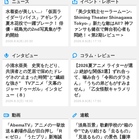
ニュース
イベント・レポート
水着姿が美しい…♪ 「仮面ラ
「美少女戦士セーラームーン-
イダーリバイス」アギレラ／
Shining Theater Shinagawa
夏木花役で一躍ブレーク！ 俳
Tokyo-」新たな敵はAI!? 神フ
優・椛島光の2nd写真集が予
ァンサも健在で舞台初心者も
約開始
悶絶！＜第2期レビュー＞
2026.8.6(木) 20:30
2026.8.6(木) 17:15
インタビュー
コラム・レビュー
小清水亜美 史実をたどり、
【2026夏アニメ ライターが選
共演者との芝居で深めたドレ
ぶ 絶妙な関係3選】ずれ合っ
ゲネの“止まった時間”と“繊細
て、噛み合う「令和のダラさ
な強さ” TVアニメ「天幕の
ん」「うちの弟どもがすみま
ジャードゥーガル」インタビ
せん」「乙女怪獣キャラメリ
ュー（８）
ゼ」
2026.8.3(月) 18:00
2026.8.6(木) 17:50
動画
連載
「AbemaTV」アニメの一挙放
「淡島百景」歌劇学校の“箱の
送＆劇場作品が目白押し 「R
中”であり続ける「去るもの」
e:ゼロ」「うたプリ」新海誠
「見送るもの」の景色【藤津