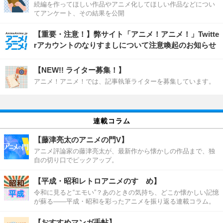
続編を作ってほしい作品やアニメ化してほしい作品などについ
てアンケート、その結果を公開
【重要・注意！】弊サイト「アニメ！アニメ！」Twitte
rアカウントのなりすましについて注意喚起のお知らせ
【NEW!! ライター募集！】
アニメ！アニメ！では、記事執筆ライターを募集しています。
連載コラム
【藤津亮太のアニメの門V】
アニメ評論家の藤津亮太が、最新作から懐かしの作品まで、独
自の切り口でピックアップ。
【平成・昭和レトロアニメのすゝめ】
令和に見ると“エモい”？あのときの気持ち、どこか懐かしい記憶
が蘇る――平成・昭和を彩ったアニメを振り返る連載コラム。
【おすすめマンガ手帖】