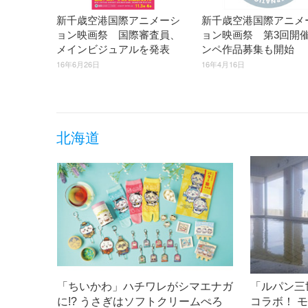
新千歳空港国際アニメーシ
新千歳空港国際アニメ
ョン映画祭 国際審査員、
ョン映画祭 第3回開
メインビジュアルを発表
ンペ作品募集も開始
16年6月26日
16年4月16日
北海道
「ちいかわ」ハチワレがシマエナガ
「ルパン三
に!? うさぎはソフトクリームぺろ
コラボ！ 