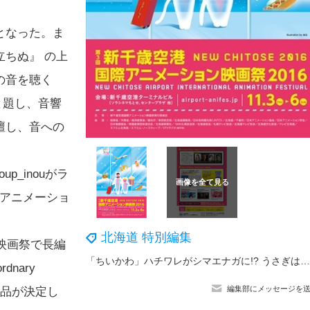
となった。ま
ちぬ』 の上
の音を聴く
と題し、音響
壇し、音への
p_inouがラ
ク・アニメーショ
北海道 特別編集
映画祭で長編
「ちいかわ」ハチワレがシマエナガに!? うさぎはソフトクリームぺろぺろ♪北海道・小樽に「ちいかわもぐもぐ本舗」OPNE＆限定グッズ登場
dnary
編集部にメッセージを
二作品が決定し