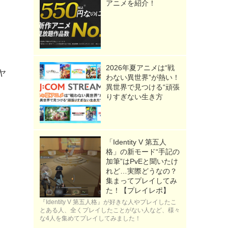
アニメを紹介！
力
2026年夏アニメは“戦
ヤ
わない異世界”が熱い！
異世界で見つける“頑張
りすぎない生き方
「Identity V 第五人
格」の新モード“手記の
加筆”はPvEと聞いたけ
れど…実際どうなの？
集まってプレイしてみ
》
た！【プレイレポ】
『Identity V 第五人格』が好きな人やプレイしたこ
とある人、全くプレイしたことがない人など、様々
な4人を集めてプレイしてみました！