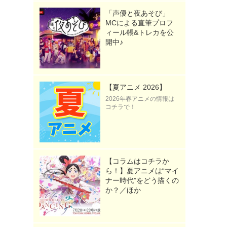
「声優と夜あそび」
MCによる直筆プロフ
ィール帳&トレカを公
開中♪
【夏アニメ 2026】
2026年春アニメの情報は
コチラで！
【コラムはコチラか
ら！】夏アニメは“マイ
ナー時代”をどう描くの
か？／ほか