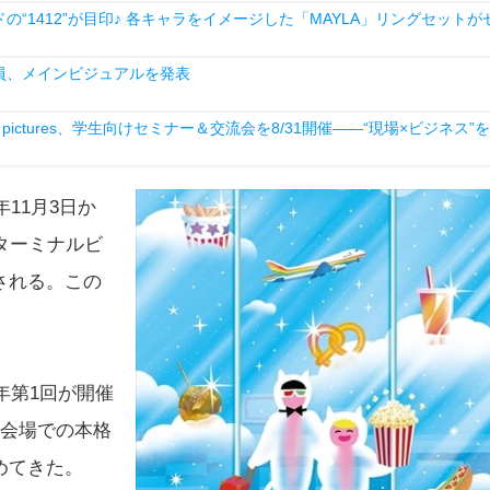
1412”が目印♪ 各キャラをイメージした「MAYLA」リングセットが
員、メインビジュアルを発表
ictures、学生向けセミナー＆交流会を8/31開催――“現場×ビジネス”を
11月3日か
ターミナルビ
される。この
。
年第1回が開催
の会場での本格
めてきた。