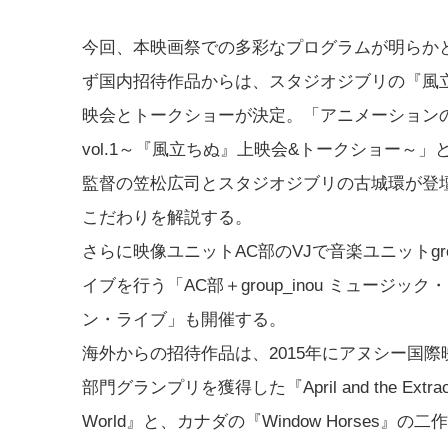
今回、本映画祭での多彩なプログラムが明らか
ず国内招待作品からは、スタジオジブリの『風立
映会とトークショーが決定。「アニメーション
vol.1～『風立ちぬ』上映会&トークショー～」
監督の笠松広司とスタジオジブリの古城環が登
こだわりを解説する。
さらに映像ユニットAC部のVJで音楽ユニットgrou
イブを行う「AC部＋group_inou ミュージッ
ン・ライブ」も開催する。
海外からの招待作品は、2015年にアヌシー国際
部門グランプリを獲得した『April and the Extraor
World』と、カナダの『Window Horses』の