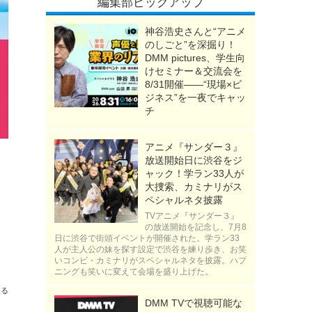
編集部ピックアップ
神谷浩史さんと“アニメ
のしごと”を深掘り！
DMM pictures、学生向
けセミナー＆交流会を
8/31開催――“現場×ビ
ジネス”を一夜でキャッ
チ
アニメ『サンダー３』
放送開始日に渋谷をジ
ャック！学ラン33人が
大捜索、カミナリがス
ペシャルネタ披露
TVアニメ『サンダー３』
の放送開始を記念し、7月8
日に渋谷で街頭イベントが開催された。学ラン33
人が主人公の妹を探す設定で渋谷を練り歩き、お笑
いコンビ・カミナリがスペシャルネタを披露。ハプ
ニングも笑いに変えて会場を盛り上げた。
送る
DMM TVで視聴可能な