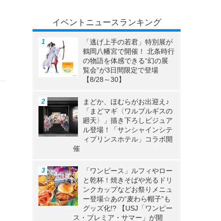
イベントニュースランキング
「逃げ上手の若君」特別展が
鶴岡八幡宮で開催！ 北条時行
の物語を体感できる“幻の展
覧会”が3日間限定で登場
【8/28～30】
まどか、ほむらがお出迎え♪
「まどマギ〈ワルプルギスの
廻天〉」描き下ろしビジュア
ル登場！「サンシャインシテ
ィプリンスホテル」コラボ開
催
「ワンピース」ルフィやロー
と乾杯！焼きそばや光るドリ
ンクカップなどお祭りメニュ
ー登場☆あの“麦わら帽子”も
グッズ化!? 【USJ「ワンピー
ス・プレミア・サマー」が開