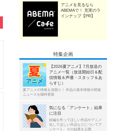
アニメを見るなら
ABEMAで！ 充実のラ
インナップ【PR】
特集企画
【2026夏アニメ】7月放送の
アニメ一覧（放送開始日＆配
信情報＆声優・スタッフ＆あ
らすじ）
夏アニメの情報を深掘り！ 作品の基本情報や関連
ニュースを随時更新
気になる「アンケート」結果
に注目
続編を作ってほしい作品やアニメ
化してほしい作品などについてア
ンケート、その結果を公開