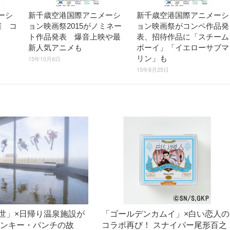
ーシ
新千歳空港国際アニメーシ
新千歳空港国際アニメーシ
催 コ
ョン映画祭2015がノミネー
ョン映画祭がコンペ作品発
ト作品発表 爆音上映や最
表、招待作品に「スチーム
新人気アニメも
ボーイ」「イエローサブマ
リン」も
15年10月6日
15年8月25日
世」×日帰り温泉施設が
「ゴールデンカムイ」×白い恋人の
モンキー・パンチの故
コラボ再び！ スナイパー尾形百之