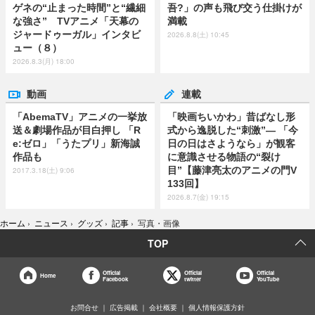
ゲネの“止まった時間”と“繊細
吾?」の声も飛び交う仕掛けが
な強さ” TVアニメ「天幕の
満載
ジャードゥーガル」インタビ
2026.8.8(土) 10:45
ュー（８）
2026.8.3(月) 18:00
動画
連載
「AbemaTV」アニメの一挙放
「映画ちいかわ」昔ばなし形
送＆劇場作品が目白押し 「R
式から逸脱した“刺激”― 「今
e:ゼロ」「うたプリ」新海誠
日の日はさようなら」が観客
作品も
に意識させる物語の“裂け
目”【藤津亮太のアニメの門V
2017.3.18(土) 9:06
133回】
2026.8.7(金) 19:15
ホーム
›
ニュース
›
グッズ
›
記事
›
写真・画像
TOP
Official
Official
Official
Home
Facebook
twitter
YouTube
お問合せ
広告掲載
会社概要
個人情報保護方針