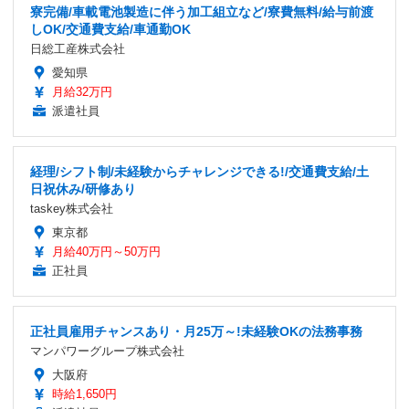
寮完備/車載電池製造に伴う加工組立など/寮費無料/給与前渡
しOK/交通費支給/車通勤OK
日総工産株式会社
愛知県
月給32万円
派遣社員
経理/シフト制/未経験からチャレンジできる!/交通費支給/土
日祝休み/研修あり
taskey株式会社
東京都
月給40万円～50万円
正社員
正社員雇用チャンスあり・月25万～!未経験OKの法務事務
マンパワーグループ株式会社
大阪府
時給1,650円