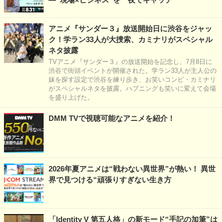
アニメ『サンダー３』放送開始日に渋谷をジャッ
ク！学ラン33人が大捜索、カミナリがスペシャル
ネタ披露
TVアニメ『サンダー３』の放送開始を記念し、7月8日に
渋谷で街頭イベントが開催された。学ラン33人が主人公の
妹を探す設定で渋谷を練り歩き、お笑いコンビ・カミナリ
がスペシャルネタを披露。ハプニングも笑いに変えて会場
を盛り上げた。
DMM TVで視聴可能なアニメを紹介！
2026年夏アニメは“戦わない異世界”が熱い！ 異世
界で見つける“頑張りすぎない生き方
「Identity V 第五人格」の新モード“手記の加筆”は