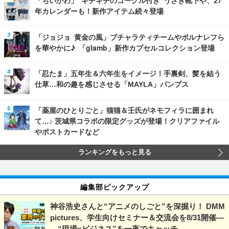
年カレンダーも！新作アイテム続々登場
「ジョジョ 黄金の風」ブチャラティチームやポルナレフら
を華やかに♪ 「glamb」新作カプセルコレクション登場
「忍たま」五年生＆六年生をイメージ！手裏剣、髪を結う
仕草…和の趣を感じさせる「MAYLA」パンプス
「薬屋のひとりごと」猫猫＆壬氏がネモフィラに囲まれ
て…♪ 茨城県コラボの限定グッズが登場！クリアファイル
やポストカードなど
ランキングをもっと見る
編集部ピックアップ
神谷浩史さんと“アニメのしごと”を深掘り！ DMM
pictures、学生向けセミナー＆交流会を8/31開催―
―“現場×ビジネス”を一夜でキャッチ