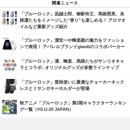
関連ニュース
「ブルーロック」凪誠士郎、御影玲王、馬狼照英、糸
師凛たちをイメージした“香り”も楽しめる！ アロマオ
イルなど最新グッズ紹介
「ブルーロック」潔世一や蜂楽廻の魅力をファッショ
ンで表現！ アパレルブランドglambのコラボパーカー
「ブルーロック」潔、蜂楽、馬狼たちがサンリオキャ
ラとコラボ♪ オリジナルグッズが多数ラインナップ
「ブルーロック」普段使いに最適なチョーカーネック
レスとミサンガキーホルダーが登場
秋アニメ「ブルーロック」第2期キャラクターランキン
グ一覧（VS.U-20 JAPAN）