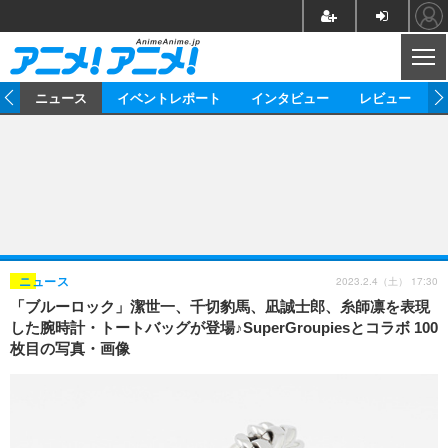
CL
ム
ニュース
イベントレポート
インタビュー
レビュー
ニュース
アニメ
映画/ドラマ
イベントレポート
マンガ
ノベル
アニメ
映画
インタビュー
音楽
声優
ライブ
舞台
スタッフ
声優
レビュー
2023.2.4（土） 17:30
ニュース
「ブルーロック」潔世一、千切豹馬、凪誠士郎、糸師凛を表現
ゲーム
グッズ
海外イベント
ビジネス
俳優・タレント
アーティスト
アニメ
実写
動画
した腕時計・トートバッグが登場♪SuperGroupiesとコラボ 100
イベント
海外
枚目の写真・画像
ビジネス
書評
イベント
アニメ
映画/ドラマ
連載・コラム
ゲーム
座談会
アニメ！アニメ！TV
ABEMA Cafe