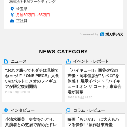
株式会社KMマーケティング
埼玉県
月給39万円～66万円
正社員
Sponsored by
NEWS CATEGORY
ニュース
イベント・レポート
“おれァ腐ってもダチは見捨て
「ハイキュー!!」西谷夕役の
ねェっ!!”「ONE PIECE」人食
声優・岡本信彦が”リベロ”を
いのバルトロメオのフィギュ
体感！ 展示イベント「ハイキ
アが限定復刻開始
ュー!! オン ザ コート」東京会
場が開幕
2026.8.9(日) 20:30
2026.8.7(金) 18:20
インタビュー
コラム・レビュー
小清水亜美 史実をたどり、
映画「ちいかわ」は大人もハ
共演者との芝居で深めたドレ
マる傑作!「原作は東野圭