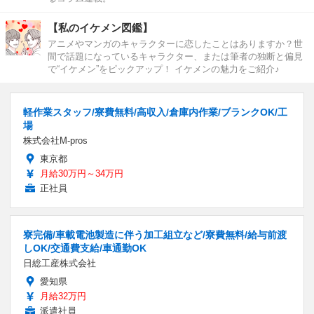
【私のイケメン図鑑】
アニメやマンガのキャラクターに恋したことはありますか？世
間で話題になっているキャラクター、または筆者の独断と偏見
で“イケメン”をピックアップ！ イケメンの魅力をご紹介♪
軽作業スタッフ/寮費無料/高収入/倉庫内作業/ブランクOK/工
場
株式会社M-pros
東京都
月給30万円～34万円
正社員
寮完備/車載電池製造に伴う加工組立など/寮費無料/給与前渡
しOK/交通費支給/車通勤OK
日総工産株式会社
愛知県
月給32万円
派遣社員