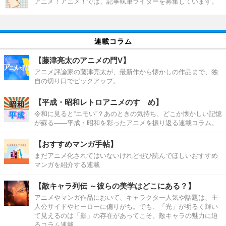
アニメ！アニメ！では、記事執筆ライターを募集しています。
連載コラム
【藤津亮太のアニメの門V】
アニメ評論家の藤津亮太が、最新作から懐かしの作品まで、独
自の切り口でピックアップ。
【平成・昭和レトロアニメのすゝめ】
令和に見ると“エモい”？あのときの気持ち、どこか懐かしい記憶
が蘇る――平成・昭和を彩ったアニメを振り返る連載コラム。
【おすすめマンガ手帖】
まだアニメ化されてはいないけれどぜひ読んでほしいおすすめ
マンガを紹介する連載
【敵キャラ列伝 ～彼らの美学はどこにある？】
アニメやマンガ作品において、キャラクター人気や話題は、主
人公サイドやヒーローに偏りがち。でも、「光」が明るく輝い
て見えるのは「影」の存在があってこそ。敵キャラの魅力に迫
るコラム連載。