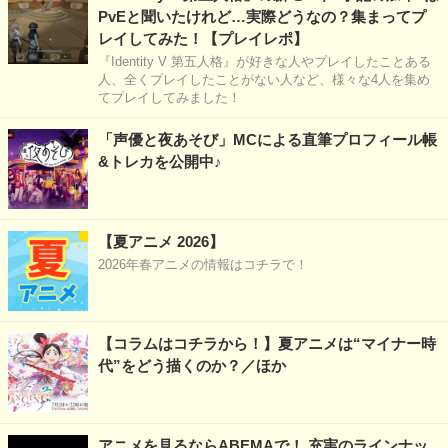
PvEと聞いたけれど…実際どうなの？集まってプ
レイしてみた！【プレイレポ】
『Identity V 第五人格』が好きな人やプレイしたことある
人、全くプレイしたことがない人など、様々な4人を集め
てプレイしてみました！
「声優と夜あそび」MCによる直筆プロフィール帳
&トレカを公開中♪
【夏アニメ 2026】
2026年春アニメの情報はコチラで！
【コラムはコチラから！】夏アニメは“マイナー時
代”をどう描くのか？／ほか
アニメを見るならABEMAで！ 充実のラインナッ