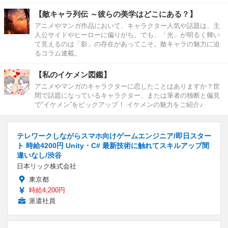
【敵キャラ列伝 ～彼らの美学はどこにある？】
アニメやマンガ作品において、キャラクター人気や話題は、主
人公サイドやヒーローに偏りがち。でも、「光」が明るく輝い
て見えるのは「影」の存在があってこそ。敵キャラの魅力に迫
るコラム連載。
【私のイケメン図鑑】
アニメやマンガのキャラクターに恋したことはありますか？世
間で話題になっているキャラクター、または筆者の独断と偏見
で“イケメン”をピックアップ！ イケメンの魅力をご紹介♪
テレワークしながらスマホ向けゲームエンジニア/即日スター
ト 時給4200円 Unity・C# 最新技術に触れてスキルアップ間
違いなし/渋谷
日本リック株式会社
東京都
時給4,200円
派遣社員