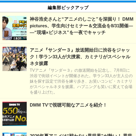
編集部ピックアップ
神谷浩史さんと“アニメのしごと”を深掘り！ DMM
pictures、学生向けセミナー＆交流会を8/31開催―
―“現場×ビジネス”を一夜でキャッチ
アニメ『サンダー３』放送開始日に渋谷をジャッ
ク！学ラン33人が大捜索、カミナリがスペシャル
ネタ披露
TVアニメ『サンダー３』の放送開始を記念し、7月8日に
渋谷で街頭イベントが開催された。学ラン33人が主人公の
妹を探す設定で渋谷を練り歩き、お笑いコンビ・カミナリ
がスペシャルネタを披露。ハプニングも笑いに変えて会場
を盛り上げた。
DMM TVで視聴可能なアニメを紹介！
2026年夏アニメは“戦わない異世界”が熱い！ 異世