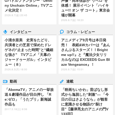
Oバトルファンタジー「Desti
声優・岡本信彦が”リベロ”を
ny Unchain Online」TVアニ
体感！ 展示イベント「ハイキ
メ化決定！
ュー!! オン ザ コート」東京会
場が開幕
2026.8.7(金) 20:45
2026.8.7(金) 18:20
インタビュー
コラム・レビュー
小清水亜美 史実をたどり、
アニメディア9月号は本日発
共演者との芝居で深めたドレ
売！ 表紙&Wカバーは『あん
ゲネの“止まった時間”と“繊細
さんぶるスターズ！！Bright
な強さ” TVアニメ「天幕の
me up!!』と『魔法少女リリ
ジャードゥーガル」インタビ
カルなのは EXCEEDS Gun Bl
ュー（８）
aze Vengeance』！
2026.8.3(月) 18:00
2026.8.7(金) 15:01
動画
連載
「AbemaTV」アニメの一挙放
「映画ちいかわ」昔ばなし形
送＆劇場作品が目白押し 「R
式から逸脱した“刺激”― 「今
e:ゼロ」「うたプリ」新海誠
日の日はさようなら」が観客
作品も
に意識させる物語の“裂け
目”【藤津亮太のアニメの門V
2017.3.18(土) 9:06
133回】