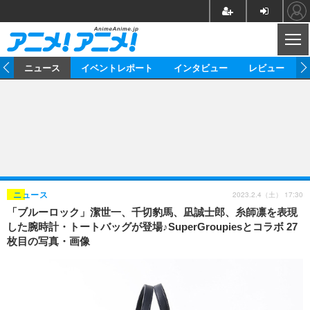
CL
ム
ニュース
イベントレポート
インタビュー
レビュー
ニュース
アニメ
映画/ドラマ
イベントレポート
マンガ
ノベル
アニメ
映画
インタビュー
音楽
声優
ライブ
舞台
スタッフ
声優
レビュー
2023.2.4（土） 17:30
ニュース
「ブルーロック」潔世一、千切豹馬、凪誠士郎、糸師凛を表現
ゲーム
グッズ
海外イベント
ビジネス
俳優・タレント
アーティスト
アニメ
実写
動画
した腕時計・トートバッグが登場♪SuperGroupiesとコラボ 27
イベント
海外
枚目の写真・画像
ビジネス
書評
イベント
アニメ
映画/ドラマ
連載・コラム
ゲーム
座談会
アニメ！アニメ！TV
ABEMA Cafe