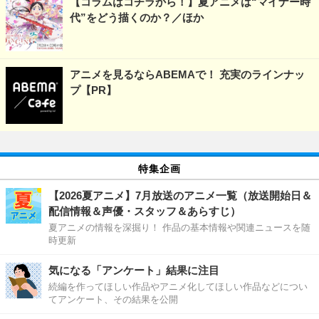
【コラムはコチラから！】夏アニメは“マイナー時
代”をどう描くのか？／ほか
アニメを見るならABEMAで！ 充実のラインナッ
プ【PR】
特集企画
【2026夏アニメ】7月放送のアニメ一覧（放送開始日＆
配信情報＆声優・スタッフ＆あらすじ）
夏アニメの情報を深掘り！ 作品の基本情報や関連ニュースを随
時更新
気になる「アンケート」結果に注目
続編を作ってほしい作品やアニメ化してほしい作品などについ
てアンケート、その結果を公開