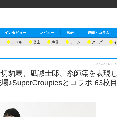
インタビュー
レビュー
動画
連載・コラム
ガ
ノベル
音楽
声優
ゲーム
グッズ
2023.2.4 Sat 17
千切豹馬、凪誠士郎、糸師凛を表現
uperGroupiesとコラボ 63枚