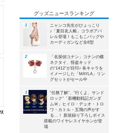
グッズニュースランキング
ニャンコ先生がひょっこり
♪「夏目友人帳」コラボアパ
レル登場！もこもこバッグや
カーディガンなど全8型
「名探偵コナン」コナンの蝶
ネクタイ、怪盗キッド
の“1412”が目印♪ 各キャラを
イメージした「MAYLA」リン
グセットがセール中
“任務了解”、“行くよ、サンド
ロック”「新機動戦記ガンダ
ムＷ」ヒイロ・デュオ・トロ
ワ・カトル・五飛の声がす
る…！ 新規録り下ろしボイス
搭載のワイヤレスイヤホンが登
場