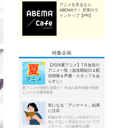
アニメを見るなら
ABEMAで！ 充実のラ
インナップ【PR】
特集企画
【2026夏アニメ】7月放送の
アニメ一覧（放送開始日＆配
信情報＆声優・スタッフ＆あ
らすじ）
夏アニメの情報を深掘り！ 作品の基本情報や関連
ニュースを随時更新
気になる「アンケート」結果
に注目
続編を作ってほしい作品やアニメ
化してほしい作品などについてア
ンケート、その結果を公開