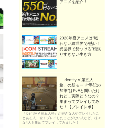
アニメを紹介！
2026年夏アニメは“戦
わない異世界”が熱い！
異世界で見つける“頑張
りすぎない生き方
「Identity V 第五人
格」の新モード“手記の
加筆”はPvEと聞いたけ
れど…実際どうなの？
集まってプレイしてみ
た！【プレイレポ】
『Identity V 第五人格』が好きな人やプレイしたこ
とある人、全くプレイしたことがない人など、様々
な4人を集めてプレイしてみました！