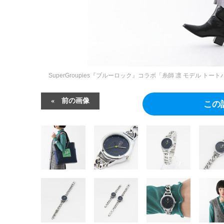
SuperGroupies『ブルーロック』コラボ「⽷師 凛 モデル
前の画像
この