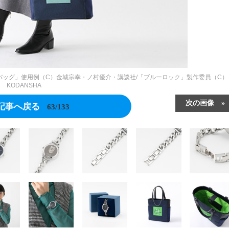
 トートバッグ」使用例（C）金城宗幸・ノ村優介・講談社/「ブルーロック」製作委員（C）
KODANSHA
次の画像
記事へ戻る
63/133