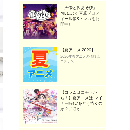
「声優と夜あそび」
MCによる直筆プロフ
ィール帳&トレカを公
開中♪
【夏アニメ 2026】
2026年春アニメの情報は
コチラで！
【コラムはコチラか
ら！】夏アニメは“マイ
ナー時代”をどう描くの
か？／ほか