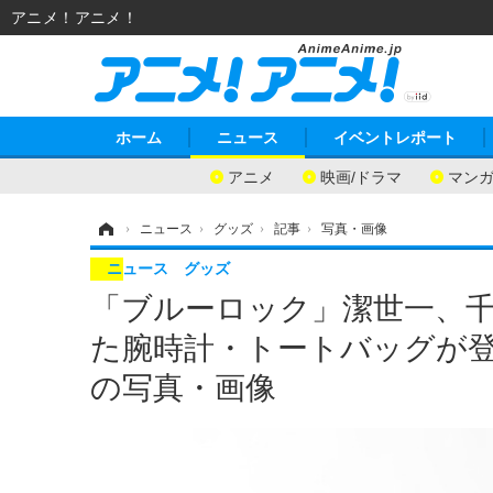
アニメ！アニメ！
ホーム
ニュース
イベントレポート
アニメ
映画/ドラマ
マン
ホーム
›
ニュース
›
グッズ
›
記事
›
写真・画像
ニュース
グッズ
「ブルーロック」潔世一、
た腕時計・トートバッグが登場♪S
の写真・画像