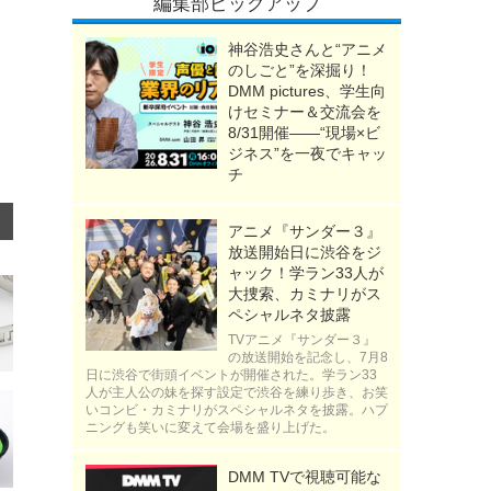
編集部ピックアップ
神谷浩史さんと“アニメ
のしごと”を深掘り！
DMM pictures、学生向
けセミナー＆交流会を
8/31開催――“現場×ビ
ジネス”を一夜でキャッ
チ
アニメ『サンダー３』
放送開始日に渋谷をジ
ャック！学ラン33人が
大捜索、カミナリがス
ペシャルネタ披露
TVアニメ『サンダー３』
の放送開始を記念し、7月8
日に渋谷で街頭イベントが開催された。学ラン33
人が主人公の妹を探す設定で渋谷を練り歩き、お笑
いコンビ・カミナリがスペシャルネタを披露。ハプ
ニングも笑いに変えて会場を盛り上げた。
DMM TVで視聴可能な