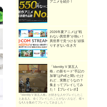
アニメを紹介！
2026年夏アニメは“戦
わない異世界”が熱い！
異世界で見つける“頑張
りすぎない生き方
「Identity V 第五人
格」の新モード“手記の
加筆”はPvEと聞いたけ
れど…実際どうなの？
集まってプレイしてみ
た！【プレイレポ】
『Identity V 第五人格』が好きな人やプレイしたこ
とある人、全くプレイしたことがない人など、様々
な4人を集めてプレイしてみました！