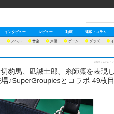
インタビュー
レビュー
動画
連載・コラム
ガ
ノベル
音楽
声優
ゲーム
グッズ
2023.2.4 Sat 17
千切豹馬、凪誠士郎、糸師凛を表現
uperGroupiesとコラボ 49枚