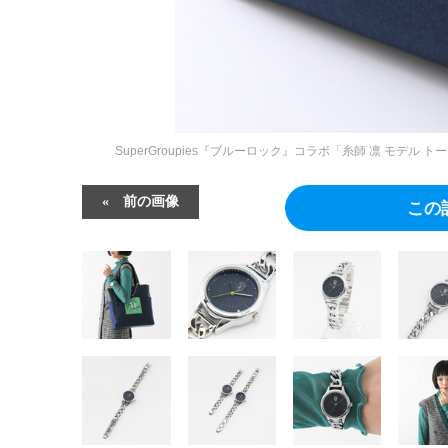
SuperGroupies『ブルーロック』コラボ「⽷師 凛 モ
前の画像
この