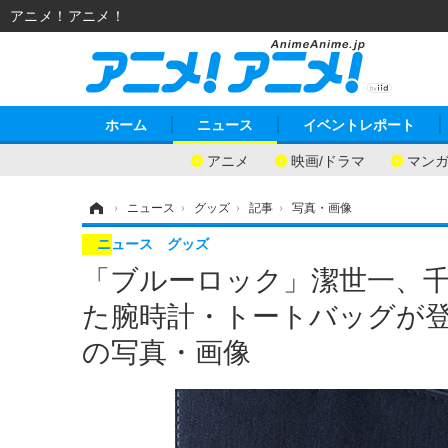
アニメ！アニメ！
ホーム
ニュース
イベントレポート
アニメ
映画/ドラマ
マン
ホーム
›
ニュース
›
グッズ
›
記事
›
写真・画像
ニュース
グッズ
「ブルーロック」潔世一、
た腕時計・トートバッグが登場♪S
の写真・画像