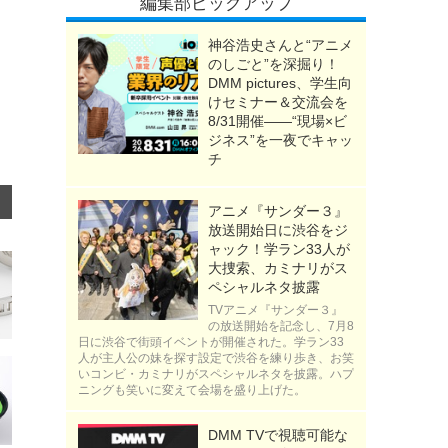
編集部ピックアップ
神谷浩史さんと“アニメ
のしごと”を深掘り！
DMM pictures、学生向
けセミナー＆交流会を
8/31開催――“現場×ビ
ジネス”を一夜でキャッ
チ
アニメ『サンダー３』
放送開始日に渋谷をジ
ャック！学ラン33人が
大捜索、カミナリがス
ペシャルネタ披露
TVアニメ『サンダー３』
の放送開始を記念し、7月8
日に渋谷で街頭イベントが開催された。学ラン33
人が主人公の妹を探す設定で渋谷を練り歩き、お笑
いコンビ・カミナリがスペシャルネタを披露。ハプ
ニングも笑いに変えて会場を盛り上げた。
DMM TVで視聴可能な