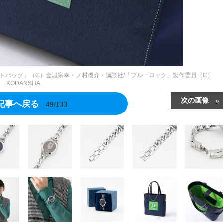
デル トートバッグ」（C）金城宗幸・ノ村優介・講談社/「ブルーロック」製作委員（C）
KODANSHA
次の画像
記事へ戻る
49/133