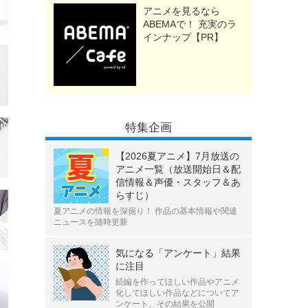
アニメを見るなら
ABEMAで！ 充実のラ
インナップ【PR】
特集企画
【2026夏アニメ】7月放送の
アニメ一覧（放送開始日＆配
信情報＆声優・スタッフ＆あ
らすじ）
夏アニメの情報を深掘り！ 作品の基本情報や関連
ニュースを随時更新
気になる「アンケート」結果
に注目
続編を作ってほしい作品やアニメ
化してほしい作品などについてア
ンケート、その結果を公開