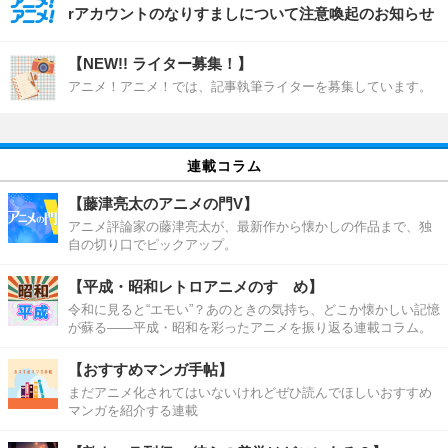
rアカウントのなりすましについて注意喚起のお知らせ
【NEW!! ライター募集！】
アニメ！アニメ！では、記事執筆ライターを募集しています。
連載コラム
【藤津亮太のアニメの門V】
アニメ評論家の藤津亮太が、最新作から懐かしの作品まで、独
自の切り口でピックアップ。
【平成・昭和レトロアニメのすゝめ】
令和に見ると“エモい”？あのときの気持ち、どこか懐かしい記憶
が蘇る――平成・昭和を彩ったアニメを振り返る連載コラム。
【おすすめマンガ手帖】
まだアニメ化されてはいないけれどぜひ読んでほしいおすすめ
マンガを紹介する連載