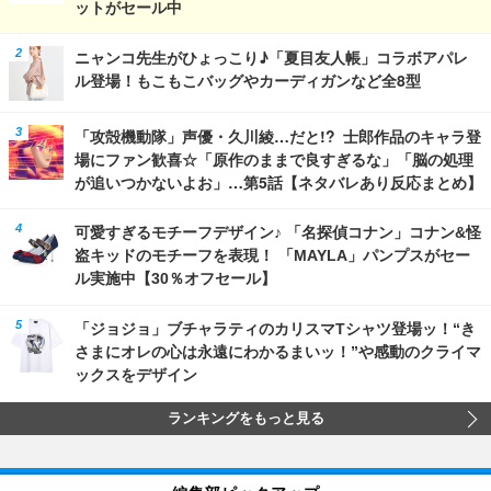
ットがセール中
ニャンコ先生がひょっこり♪「夏目友人帳」コラボアパレ
ル登場！もこもこバッグやカーディガンなど全8型
「攻殻機動隊」声優・久川綾…だと!? 士郎作品のキャラ登
場にファン歓喜☆「原作のままで良すぎるな」「脳の処理
が追いつかないよお」…第5話【ネタバレあり反応まとめ】
可愛すぎるモチーフデザイン♪ 「名探偵コナン」コナン&怪
盗キッドのモチーフを表現！ 「MAYLA」パンプスがセー
ル実施中【30％オフセール】
「ジョジョ」ブチャラティのカリスマTシャツ登場ッ！“き
さまにオレの心は永遠にわかるまいッ！”や感動のクライマ
ックスをデザイン
ランキングをもっと見る