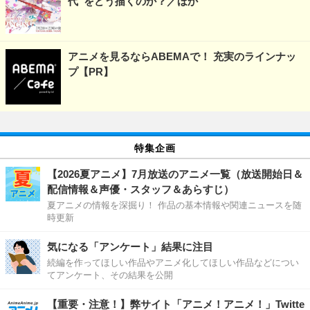
代”をどう描くのか？／ほか
アニメを見るならABEMAで！ 充実のラインナッ
プ【PR】
特集企画
【2026夏アニメ】7月放送のアニメ一覧（放送開始日＆
配信情報＆声優・スタッフ＆あらすじ）
夏アニメの情報を深掘り！ 作品の基本情報や関連ニュースを随
時更新
気になる「アンケート」結果に注目
続編を作ってほしい作品やアニメ化してほしい作品などについ
てアンケート、その結果を公開
【重要・注意！】弊サイト「アニメ！アニメ！」Twitte