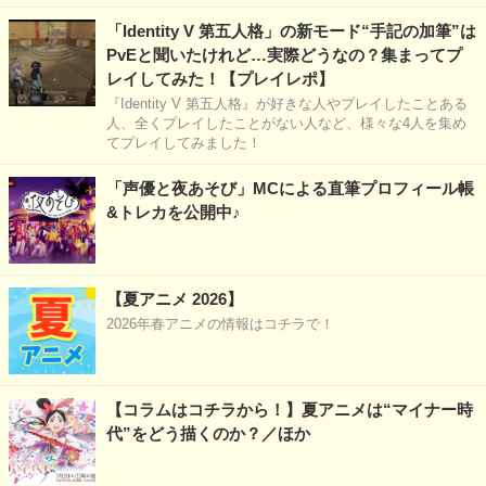
「Identity V 第五人格」の新モード“手記の加筆”は
PvEと聞いたけれど…実際どうなの？集まってプ
レイしてみた！【プレイレポ】
『Identity V 第五人格』が好きな人やプレイしたことある
人、全くプレイしたことがない人など、様々な4人を集め
てプレイしてみました！
「声優と夜あそび」MCによる直筆プロフィール帳
&トレカを公開中♪
【夏アニメ 2026】
2026年春アニメの情報はコチラで！
【コラムはコチラから！】夏アニメは“マイナー時
代”をどう描くのか？／ほか