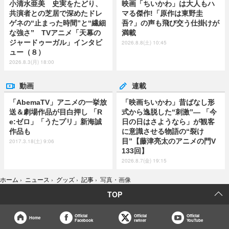
小清水亜美 史実をたどり、
映画「ちいかわ」は大人もハ
共演者との芝居で深めたドレ
マる傑作!「原作は東野圭
ゲネの“止まった時間”と“繊細
吾?」の声も飛び交う仕掛けが
な強さ” TVアニメ「天幕の
満載
ジャードゥーガル」インタビ
2026.8.8(土) 10:45
ュー（８）
2026.8.3(月) 18:00
動画
連載
「AbemaTV」アニメの一挙放
「映画ちいかわ」昔ばなし形
送＆劇場作品が目白押し 「R
式から逸脱した“刺激”― 「今
e:ゼロ」「うたプリ」新海誠
日の日はさようなら」が観客
作品も
に意識させる物語の“裂け
目”【藤津亮太のアニメの門V
2017.3.18(土) 9:06
133回】
2026.8.7(金) 19:15
ホーム
›
ニュース
›
グッズ
›
記事
›
写真・画像
TOP
Official
Official
Official
Home
Facebook
twitter
YouTube