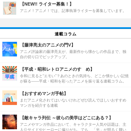
【NEW!! ライター募集！】
アニメ！アニメ！では、記事執筆ライターを募集しています。
連載コラム
【藤津亮太のアニメの門V】
アニメ評論家の藤津亮太が、最新作から懐かしの作品まで、独
自の切り口でピックアップ。
【平成・昭和レトロアニメのすゝめ】
令和に見ると“エモい”？あのときの気持ち、どこか懐かしい記憶
が蘇る――平成・昭和を彩ったアニメを振り返る連載コラム。
【おすすめマンガ手帖】
まだアニメ化されてはいないけれどぜひ読んでほしいおすすめ
マンガを紹介する連載
【敵キャラ列伝 ～彼らの美学はどこにある？】
アニメやマンガ作品において、キャラクター人気や話題は、主
人公サイドやヒーローに偏りがち。でも、「光」が明るく輝い