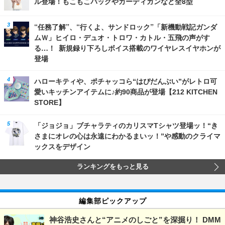
ル登場！もこもこバッグやカーディガンなど全8型
“任務了解”、“行くよ、サンドロック”「新機動戦記ガンダ
ムＷ」ヒイロ・デュオ・トロワ・カトル・五飛の声がす
る…！ 新規録り下ろしボイス搭載のワイヤレスイヤホンが
登場
ハローキティや、ポチャッコら“はぴだんぶい”がレトロ可
愛いキッチンアイテムに♪約90商品が登場【212 KITCHEN
STORE】
「ジョジョ」ブチャラティのカリスマTシャツ登場ッ！“き
さまにオレの心は永遠にわかるまいッ！”や感動のクライマ
ックスをデザイン
ランキングをもっと見る
編集部ピックアップ
神谷浩史さんと“アニメのしごと”を深掘り！ DMM