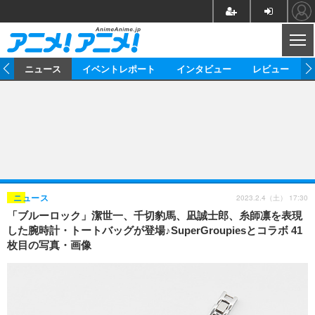
CL
ム
ニュース
イベントレポート
インタビュー
レビュー
ニュース
アニメ
映画/ドラマ
イベントレポート
マンガ
ノベル
アニメ
映画
インタビュー
音楽
声優
ライブ
舞台
スタッフ
声優
レビュー
2023.2.4（土） 17:30
ニュース
「ブルーロック」潔世一、千切豹馬、凪誠士郎、糸師凛を表現
ゲーム
グッズ
海外イベント
ビジネス
俳優・タレント
アーティスト
アニメ
実写
動画
した腕時計・トートバッグが登場♪SuperGroupiesとコラボ 41
イベント
海外
枚目の写真・画像
ビジネス
書評
イベント
アニメ
映画/ドラマ
連載・コラム
ゲーム
座談会
アニメ！アニメ！TV
ABEMA Cafe