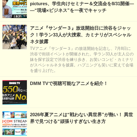
pictures、学生向けセミナー＆交流会を8/31開催―
―“現場×ビジネス”を一夜でキャッチ
アニメ『サンダー３』放送開始日に渋谷をジャッ
ク！学ラン33人が大捜索、カミナリがスペシャル
ネタ披露
TVアニメ『サンダー３』の放送開始を記念し、7月8日に
渋谷で街頭イベントが開催された。学ラン33人が主人公の
妹を探す設定で渋谷を練り歩き、お笑いコンビ・カミナリ
がスペシャルネタを披露。ハプニングも笑いに変えて会場
を盛り上げた。
DMM TVで視聴可能なアニメを紹介！
2026年夏アニメは“戦わない異世界”が熱い！ 異世
界で見つける“頑張りすぎない生き方