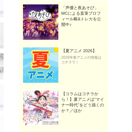
「声優と夜あそび」
MCによる直筆プロフ
ィール帳&トレカを公
開中♪
【夏アニメ 2026】
2026年春アニメの情報は
コチラで！
【コラムはコチラか
ら！】夏アニメは“マイ
ナー時代”をどう描くの
か？／ほか