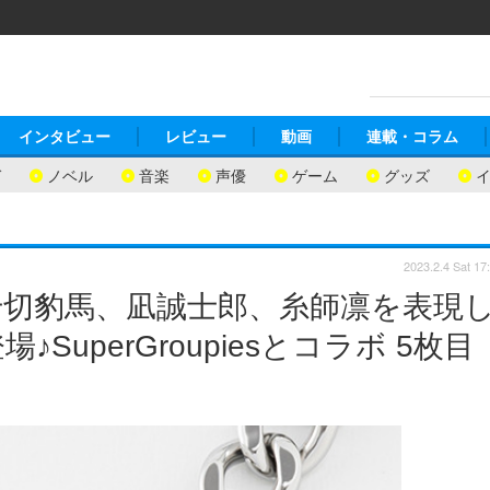
インタビュー
レビュー
動画
連載・コラム
ガ
ノベル
音楽
声優
ゲーム
グッズ
2023.2.4 Sat 17
千切豹馬、凪誠士郎、糸師凛を表現
uperGroupiesとコラボ 5枚目