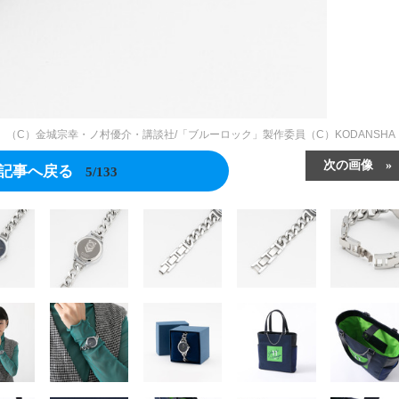
腕時計」（C）金城宗幸・ノ村優介・講談社/「ブルーロック」製作委員（C）KODANSHA
次の画像
記事へ戻る
5/133