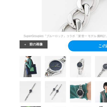
SuperGroupies『ブルーロック』コラボ「潔 世一 モデル 
前の画像
この