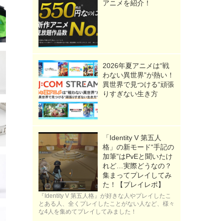
アニメを紹介！
2026年夏アニメは“戦
わない異世界”が熱い！
異世界で見つける“頑張
りすぎない生き方
「Identity V 第五人
格」の新モード“手記の
加筆”はPvEと聞いたけ
れど…実際どうなの？
集まってプレイしてみ
た！【プレイレポ】
『Identity V 第五人格』が好きな人やプレイしたこ
とある人、全くプレイしたことがない人など、様々
な4人を集めてプレイしてみました！