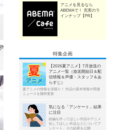
アニメを見るなら
ABEMAで！ 充実のラ
インナップ【PR】
特集企画
【2026夏アニメ】7月放送の
アニメ一覧（放送開始日＆配
信情報＆声優・スタッフ＆あ
らすじ）
夏アニメの情報を深掘り！ 作品の基本情報や関連
ニュースを随時更新
気になる「アンケート」結果
に注目
続編を作ってほしい作品やアニメ
化してほしい作品などについてア
ンケート、その結果を公開