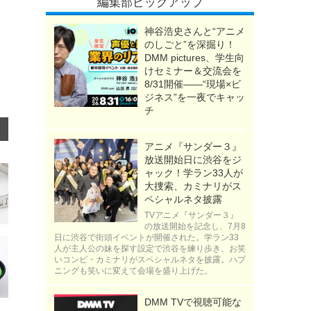
編集部ピックアップ
神谷浩史さんと“アニメ
のしごと”を深掘り！
DMM pictures、学生向
けセミナー＆交流会を
8/31開催――“現場×ビ
ジネス”を一夜でキャッ
チ
アニメ『サンダー３』
放送開始日に渋谷をジ
ャック！学ラン33人が
大捜索、カミナリがス
ペシャルネタ披露
TVアニメ『サンダー３』
の放送開始を記念し、7月8
日に渋谷で街頭イベントが開催された。学ラン33
人が主人公の妹を探す設定で渋谷を練り歩き、お笑
いコンビ・カミナリがスペシャルネタを披露。ハプ
ニングも笑いに変えて会場を盛り上げた。
DMM TVで視聴可能な