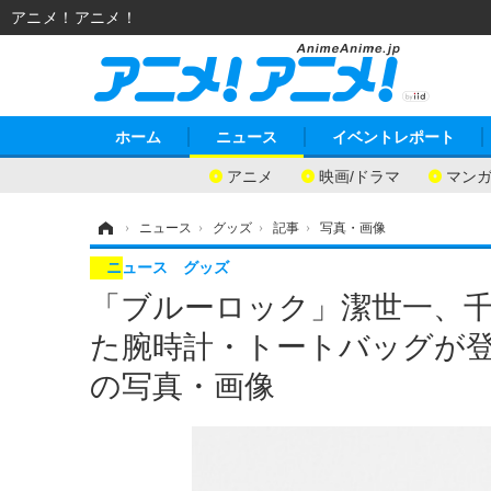
アニメ！アニメ！
ホーム
ニュース
イベントレポート
アニメ
映画/ドラマ
マン
ホーム
›
ニュース
›
グッズ
›
記事
›
写真・画像
ニュース
グッズ
「ブルーロック」潔世一、
た腕時計・トートバッグが登場♪S
の写真・画像