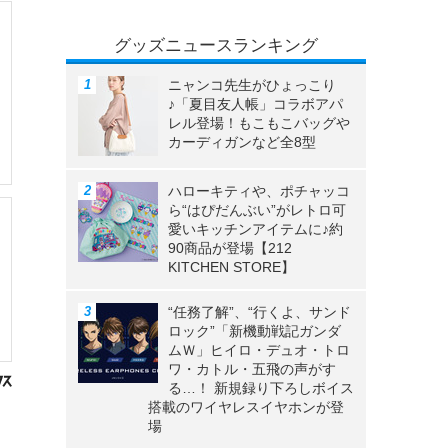
グッズニュースランキング
ニャンコ先生がひょっこり
♪「夏目友人帳」コラボアパ
レル登場！もこもこバッグや
カーディガンなど全8型
ハローキティや、ポチャッコ
ら“はぴだんぶい”がレトロ可
愛いキッチンアイテムに♪約
90商品が登場【212
KITCHEN STORE】
“任務了解”、“行くよ、サンド
ロック”「新機動戦記ガンダ
ムＷ」ヒイロ・デュオ・トロ
ワ・カトル・五飛の声がす
る…！ 新規録り下ろしボイス
搭載のワイヤレスイヤホンが登
場