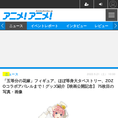
CL
ム
ニュース
イベントレポート
インタビュー
レビュー
ニュース
アニメ
映画/ドラマ
イベントレポート
マンガ
ノベル
アニメ
映画
インタビュー
音楽
声優
ライブ
舞台
スタッフ
声優
レビュー
2022.5.21（土） 10:00
ニュース
「五等分の花嫁」フィギュア、ほぼ等身大タペストリー、ZOZ
ゲーム
グッズ
海外イベント
ビジネス
俳優・タレント
アーティスト
アニメ
実写
動画
Oコラボアパレルまで！グッズ紹介【映画公開記念】 75枚目の
イベント
海外
写真・画像
ビジネス
書評
イベント
アニメ
映画/ドラマ
連載・コラム
ゲーム
座談会
アニメ！アニメ！TV
ABEMA Cafe