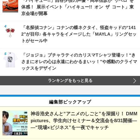
体感！ 展示イベント「ハイキュー!! オン ザ コート」東
京会場が開幕
「名探偵コナン」コナンの蝶ネクタイ、怪盗キッドの“141
2”が目印♪ 各キャラをイメージした「MAYLA」リングセッ
トがセール中
「ジョジョ」ブチャラティのカリスマTシャツ登場ッ！“き
さまにオレの心は永遠にわかるまいッ！”や感動のクライマ
ックスをデザイン
ランキングをもっと見る
編集部ピックアップ
神谷浩史さんと“アニメのしごと”を深掘り！ DMM
pictures、学生向けセミナー＆交流会を8/31開催―
―“現場×ビジネス”を一夜でキャッチ