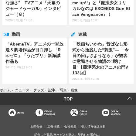
な強さ” TVアニメ「天幕の
me up!!』と『魔法少女リリ
ジャードゥーガル」インタビ
カルなのは EXCEEDS Gun Bl
ュー（８）
aze Vengeance』！
2026.8.3(月) 18:00
2026.8.7(金) 15:01
動画
連載
「AbemaTV」アニメの一挙放
「映画ちいかわ」昔ばなし形
送＆劇場作品が目白押し 「R
式から逸脱した“刺激”― 「今
e:ゼロ」「うたプリ」新海誠
日の日はさようなら」が観客
作品も
に意識させる物語の“裂け
目”【藤津亮太のアニメの門V
2017.3.18(土) 9:06
133回】
2026.8.7(金) 19:15
ホーム
›
ニュース
›
グッズ
›
記事
›
写真・画像
TOP
Official
Official
Official
Home
Facebook
twitter
YouTube
お問合せ
広告掲載
会社概要
個人情報保護方針
紹介した商品/サービスを購入、契約した場合に、