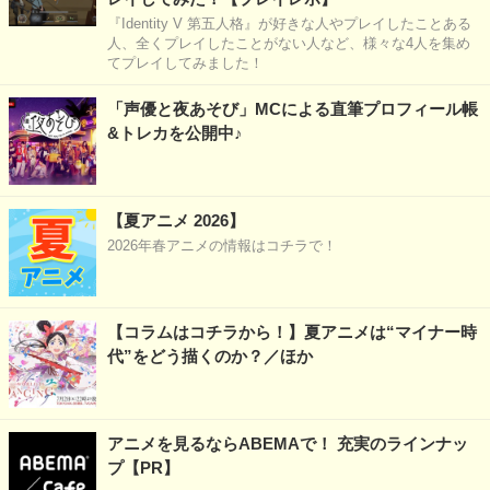
『Identity V 第五人格』が好きな人やプレイしたことある
人、全くプレイしたことがない人など、様々な4人を集め
てプレイしてみました！
「声優と夜あそび」MCによる直筆プロフィール帳
&トレカを公開中♪
【夏アニメ 2026】
2026年春アニメの情報はコチラで！
【コラムはコチラから！】夏アニメは“マイナー時
代”をどう描くのか？／ほか
アニメを見るならABEMAで！ 充実のラインナッ
プ【PR】