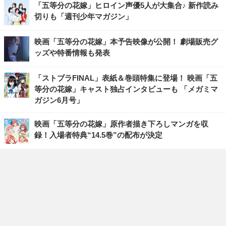
「五等分の花嫁」ヒロイン声優5人が大集合♪ 新作読み
切りも「週刊少年マガジン」
映画「五等分の花嫁」本予告映像が公開！ 劇場販売グ
ッズや特番情報も発表
「ストブラFINAL」表紙＆巻頭特集に登場！ 映画「五
等分の花嫁」キャスト独占インタビューも 「メガミマ
ガジン6月号」
映画「五等分の花嫁」原作者描き下ろしマンガを収
録！入場者特典“14.5巻”の配布が決定