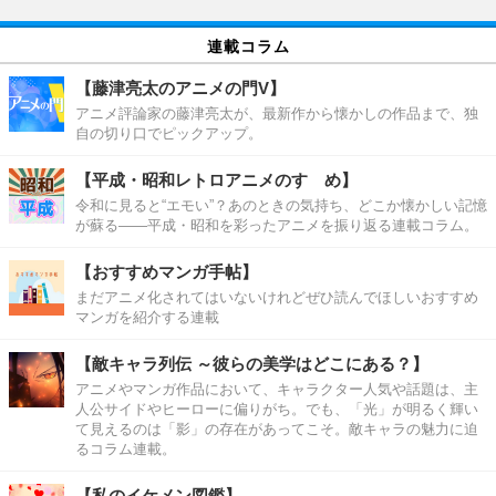
連載コラム
【藤津亮太のアニメの門V】
アニメ評論家の藤津亮太が、最新作から懐かしの作品まで、独
自の切り口でピックアップ。
【平成・昭和レトロアニメのすゝめ】
令和に見ると“エモい”？あのときの気持ち、どこか懐かしい記憶
が蘇る――平成・昭和を彩ったアニメを振り返る連載コラム。
【おすすめマンガ手帖】
まだアニメ化されてはいないけれどぜひ読んでほしいおすすめ
マンガを紹介する連載
【敵キャラ列伝 ～彼らの美学はどこにある？】
アニメやマンガ作品において、キャラクター人気や話題は、主
人公サイドやヒーローに偏りがち。でも、「光」が明るく輝い
て見えるのは「影」の存在があってこそ。敵キャラの魅力に迫
るコラム連載。
【私のイケメン図鑑】