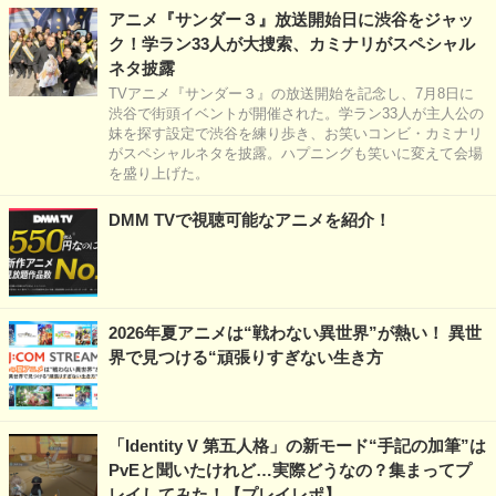
アニメ『サンダー３』放送開始日に渋谷をジャッ
ク！学ラン33人が大捜索、カミナリがスペシャル
ネタ披露
TVアニメ『サンダー３』の放送開始を記念し、7月8日に
渋谷で街頭イベントが開催された。学ラン33人が主人公の
妹を探す設定で渋谷を練り歩き、お笑いコンビ・カミナリ
がスペシャルネタを披露。ハプニングも笑いに変えて会場
を盛り上げた。
DMM TVで視聴可能なアニメを紹介！
2026年夏アニメは“戦わない異世界”が熱い！ 異世
界で見つける“頑張りすぎない生き方
「Identity V 第五人格」の新モード“手記の加筆”は
PvEと聞いたけれど…実際どうなの？集まってプ
レイしてみた！【プレイレポ】