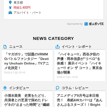
東京都
時給1,400円
アルバイト・パート
Sponsored by
NEWS CATEGORY
ニュース
イベント・レポート
「マガポケ」で話題のVRMM
「ハイキュー!!」西谷夕役の
Oバトルファンタジー「Desti
声優・岡本信彦が”リベロ”を
ny Unchain Online」TVアニ
体感！ 展示イベント「ハイキ
メ化決定！
ュー!! オン ザ コート」東京会
場が開幕
2026.8.7(金) 20:45
2026.8.7(金) 18:20
インタビュー
コラム・レビュー
小清水亜美 史実をたどり、
アニメディア9月号は本日発
共演者との芝居で深めたドレ
売！ 表紙&Wカバーは『あん
ゲネの“止まった時間”と“繊細
さんぶるスターズ！！Bright