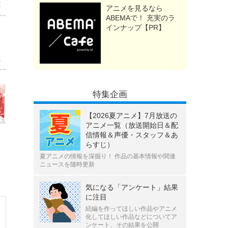
アニメを見るなら
ABEMAで！ 充実のラ
インナップ【PR】
特集企画
【2026夏アニメ】7月放送の
アニメ一覧（放送開始日＆配
信情報＆声優・スタッフ＆あ
らすじ）
夏アニメの情報を深掘り！ 作品の基本情報や関連
ニュースを随時更新
気になる「アンケート」結果
に注目
続編を作ってほしい作品やアニメ
化してほしい作品などについてア
ンケート、その結果を公開