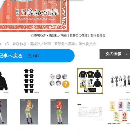
税込）（C）春場ねぎ・講談社／映画「五等分の花嫁」製作委員会
次の画像
記事へ戻る
72/107