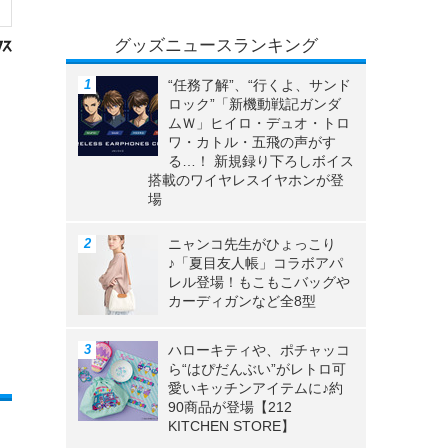
グッズニュースランキング
“任務了解”、“行くよ、サンド
ロック”「新機動戦記ガンダ
ムＷ」ヒイロ・デュオ・トロ
ワ・カトル・五飛の声がす
る…！ 新規録り下ろしボイス
搭載のワイヤレスイヤホンが登
場
ニャンコ先生がひょっこり
♪「夏目友人帳」コラボアパ
レル登場！もこもこバッグや
カーディガンなど全8型
ハローキティや、ポチャッコ
ら“はぴだんぶい”がレトロ可
愛いキッチンアイテムに♪約
90商品が登場【212
KITCHEN STORE】