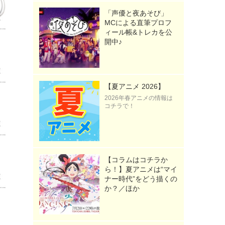
「声優と夜あそび」
MCによる直筆プロフ
ィール帳&トレカを公
開中♪
【夏アニメ 2026】
2026年春アニメの情報は
コチラで！
【コラムはコチラか
ら！】夏アニメは“マイ
ナー時代”をどう描くの
か？／ほか