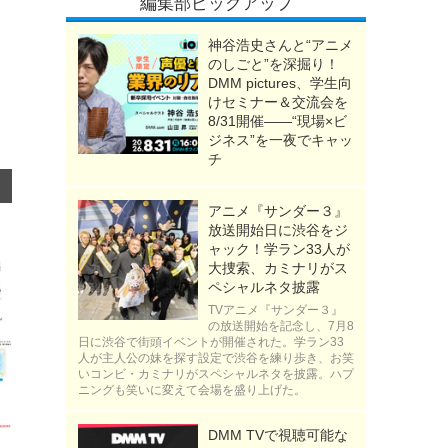
編集部ピックアップ
神谷浩史さんと“アニメ
のしごと”を深掘り！
DMM pictures、学生向
けセミナー＆交流会を
8/31開催――“現場×ビ
ジネス”を一夜でキャッ
チ
アニメ『サンダー３』
放送開始日に渋谷をジ
ャック！学ラン33人が
大捜索、カミナリがス
ペシャルネタ披露
TVアニメ『サンダー３』
の放送開始を記念し、7月8
日に渋谷で街頭イベントが開催された。学ラン33
人が主人公の妹を探す設定で渋谷を練り歩き、お笑
いコンビ・カミナリがスペシャルネタを披露。ハプ
ニングも笑いに変えて会場を盛り上げた。
DMM TVで視聴可能な