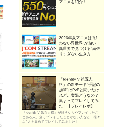
アニメを紹介！
2026年夏アニメは“戦
わない異世界”が熱い！
異世界で見つける“頑張
りすぎない生き方
「Identity V 第五人
格」の新モード“手記の
加筆”はPvEと聞いたけ
れど…実際どうなの？
集まってプレイしてみ
た！【プレイレポ】
『Identity V 第五人格』が好きな人やプレイしたこ
とある人、全くプレイしたことがない人など、様々
な4人を集めてプレイしてみました！