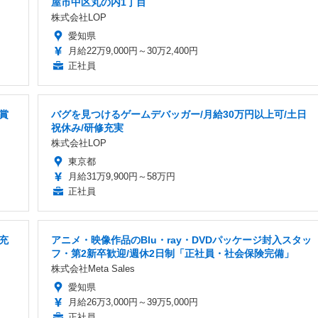
屋市中区丸の内1丁目
株式会社LOP
愛知県
月給22万9,000円～30万2,400円
正社員
賞
バグを見つけるゲームデバッガー/月給30万円以上可/土日
祝休み/研修充実
株式会社LOP
東京都
月給31万9,900円～58万円
正社員
充
アニメ・映像作品のBlu・ray・DVDパッケージ封入スタッ
フ・第2新卒歓迎/週休2日制「正社員・社会保険完備」
株式会社Meta Sales
愛知県
月給26万3,000円～39万5,000円
正社員