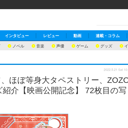
インタビュー
レビュー
動画
連載・コラム
ガ
ノベル
音楽
声優
ゲーム
グッズ
2022.5.21 Sat 10
、ほぼ等身大タペストリー、ZOZ
紹介【映画公開記念】 72枚目の写