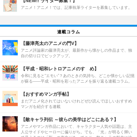
【NEW!! ライター募集！】
アニメ！アニメ！では、記事執筆ライターを募集しています。
連載コラム
【藤津亮太のアニメの門V】
アニメ評論家の藤津亮太が、最新作から懐かしの作品まで、独
自の切り口でピックアップ。
【平成・昭和レトロアニメのすゝめ】
令和に見ると“エモい”？あのときの気持ち、どこか懐かしい記憶
が蘇る――平成・昭和を彩ったアニメを振り返る連載コラム。
【おすすめマンガ手帖】
まだアニメ化されてはいないけれどぜひ読んでほしいおすすめ
マンガを紹介する連載
【敵キャラ列伝 ～彼らの美学はどこにある？】
アニメやマンガ作品において、キャラクター人気や話題は、主
人公サイドやヒーローに偏りがち。でも、「光」が明るく輝い