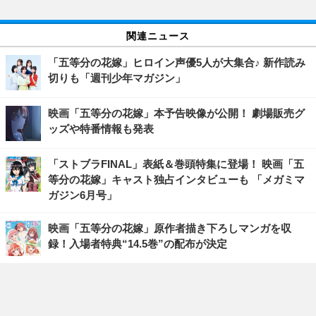
関連ニュース
「五等分の花嫁」ヒロイン声優5人が大集合♪ 新作読み
切りも「週刊少年マガジン」
映画「五等分の花嫁」本予告映像が公開！ 劇場販売グ
ッズや特番情報も発表
「ストブラFINAL」表紙＆巻頭特集に登場！ 映画「五
等分の花嫁」キャスト独占インタビューも 「メガミマ
ガジン6月号」
映画「五等分の花嫁」原作者描き下ろしマンガを収
録！入場者特典“14.5巻”の配布が決定