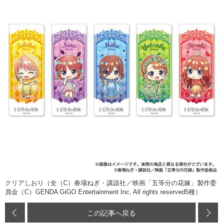
ライブ
舞台
海外イベント
ビジネス
インタビュー
スタッフ
声優
俳優・タレント
アーティスト
ビジネス
レビュー
アニメ
実写
書評
イベント
クリアしおり（全（C）春場ねぎ・講談社／映画「五等分の花嫁」製作委
ゲーム
座談会
員会（C）GENDA GiGO Entertainment Inc, All rights reserved5種）
動画
この記事へ戻る