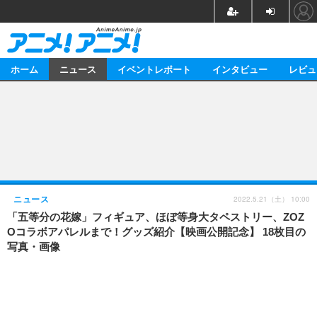
CL
ホーム
ニュース
イベントレポート
インタビュー
レビュ
ニュース
アニメ
映画/ドラマ
マンガ
ノベル
音楽
声優
2022.5.21（土） 10:00
ニュース
「五等分の花嫁」フィギュア、ほぼ等身大タペストリー、ZOZ
ゲーム
グッズ
Oコラボアパレルまで！グッズ紹介【映画公開記念】 18枚目の
イベント
海外
写真・画像
イベントレポート
アニメ
映画