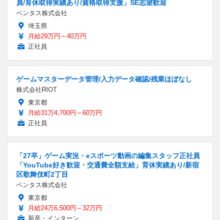
員/育休取得実績あり/資格取得支援」SE志望歓迎
ベンタス株式会社
埼玉県
月給29万円～40万円
正社員
ゲームマスターデータ管理/入力データ確認/残業ほぼなし
株式会社RIOT
東京都
月給31万4,700円～60万円
正社員
「27卒」ゲーム実況・eスポーツ動画の編集スタッフ正社員
「YouTube好き歓迎・交通費全額支給」育休実績あり/新宿
区歌舞伎町2丁目
ベンタス株式会社
東京都
月給24万6,500円～32万円
新卒・インターン