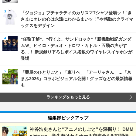
「ジョジョ」ブチャラティのカリスマTシャツ登場ッ！“き
さまにオレの心は永遠にわかるまいッ！”や感動のクライマ
ックスをデザイン
“任務了解”、“行くよ、サンドロック”「新機動戦記ガンダ
ムＷ」ヒイロ・デュオ・トロワ・カトル・五飛の声がす
る…！ 新規録り下ろしボイス搭載のワイヤレスイヤホンが
登場
「薬屋のひとりごと」「東リベ」「アーリャさん」…「京
まふ2026」コラボビジュアル公開！グッズなどの最新情報
も
ランキングをもっと見る
編集部ピックアップ
神谷浩史さんと“アニメのしごと”を深掘り！ DMM
pictures、学生向けセミナー＆交流会を8/31開催―