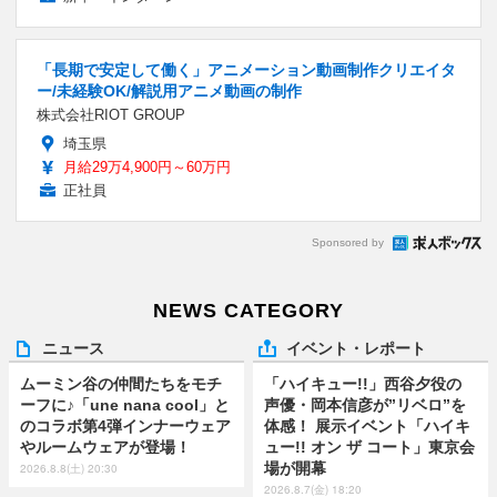
「長期で安定して働く」アニメーション動画制作クリエイタ
ー/未経験OK/解説用アニメ動画の制作
株式会社RIOT GROUP
埼玉県
月給29万4,900円～60万円
正社員
Sponsored by
NEWS CATEGORY
ニュース
イベント・レポート
ムーミン谷の仲間たちをモチ
「ハイキュー!!」西谷夕役の
ーフに♪「une nana cool」と
声優・岡本信彦が”リベロ”を
のコラボ第4弾インナーウェア
体感！ 展示イベント「ハイキ
やルームウェアが登場！
ュー!! オン ザ コート」東京会
場が開幕
2026.8.8(土) 20:30
2026.8.7(金) 18:20