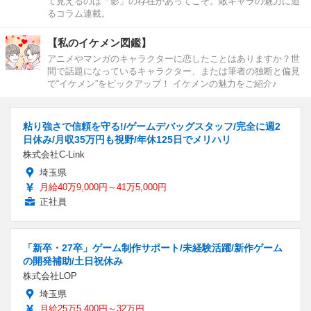
て見えるのは「影」の存在があってこそ。敵キャラの魅力に迫
るコラム連載。
【私のイケメン図鑑】
アニメやマンガのキャラクターに恋したことはありますか？世
間で話題になっているキャラクター、または筆者の独断と偏見
で“イケメン”をピックアップ！ イケメンの魅力をご紹介♪
粘り強さで信頼を守る!/ゲームデバッグスタッフ/完全に週2
日休み/月収35万円も視野/年休125日でメリハリ
株式会社C-Link
埼玉県
月給40万9,000円～41万5,000円
正社員
「新卒・27卒」ゲーム制作サポート/未経験活躍/新作ゲーム
の開発補助/土日祝休み
株式会社LOP
埼玉県
月給25万5,400円～32万円