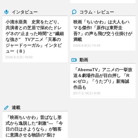
インタビュー
コラム・レビュー
小清水亜美 史実をたどり、
映画「ちいかわ」は大人もハ
共演者との芝居で深めたドレ
マる傑作!「原作は東野圭
ゲネの“止まった時間”と“繊細
吾?」の声も飛び交う仕掛けが
な強さ” TVアニメ「天幕の
満載
ジャードゥーガル」インタビ
2026.8.8(土) 10:45
ュー（８）
2026.8.3(月) 18:00
動画
「AbemaTV」アニメの一挙放
送＆劇場作品が目白押し 「R
e:ゼロ」「うたプリ」新海誠
作品も
2017.3.18(土) 9:06
連載
「映画ちいかわ」昔ばなし形
式から逸脱した“刺激”― 「今
日の日はさようなら」が観客
に意識させる物語の“裂け