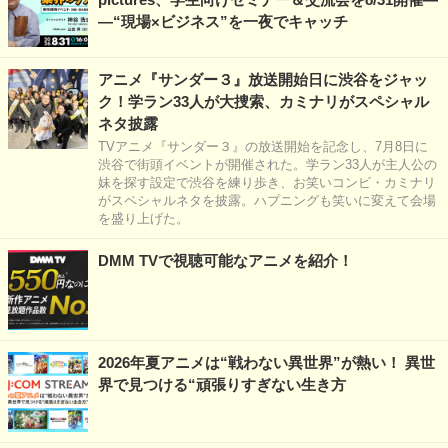
―“現場×ビジネス”を一夜でキャッチ
アニメ『サンダー３』放送開始日に渋谷をジャッ
ク！学ラン33人が大捜索、カミナリがスペシャル
ネタ披露
TVアニメ『サンダー３』の放送開始を記念し、7月8日に
渋谷で街頭イベントが開催された。学ラン33人が主人公の
妹を探す設定で渋谷を練り歩き、お笑いコンビ・カミナリ
がスペシャルネタを披露。ハプニングも笑いに変えて会場
を盛り上げた。
DMM TVで視聴可能なアニメを紹介！
2026年夏アニメは“戦わない異世界”が熱い！ 異世
界で見つける“頑張りすぎない生き方