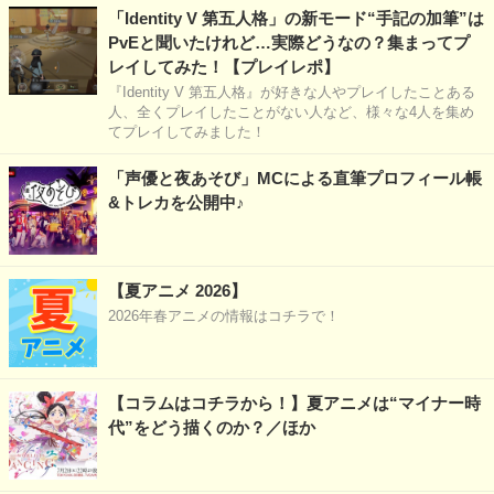
「Identity V 第五人格」の新モード“手記の加筆”は
PvEと聞いたけれど…実際どうなの？集まってプ
レイしてみた！【プレイレポ】
『Identity V 第五人格』が好きな人やプレイしたことある
人、全くプレイしたことがない人など、様々な4人を集め
てプレイしてみました！
「声優と夜あそび」MCによる直筆プロフィール帳
&トレカを公開中♪
【夏アニメ 2026】
2026年春アニメの情報はコチラで！
【コラムはコチラから！】夏アニメは“マイナー時
代”をどう描くのか？／ほか