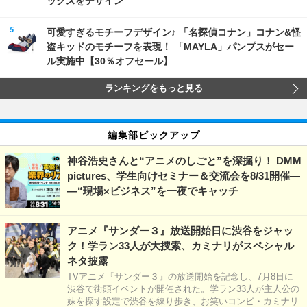
ックスをデザイン
可愛すぎるモチーフデザイン♪ 「名探偵コナン」コナン&怪
盗キッドのモチーフを表現！ 「MAYLA」パンプスがセー
ル実施中【30％オフセール】
ランキングをもっと見る
編集部ピックアップ
神谷浩史さんと“アニメのしごと”を深掘り！ DMM
pictures、学生向けセミナー＆交流会を8/31開催―
―“現場×ビジネス”を一夜でキャッチ
アニメ『サンダー３』放送開始日に渋谷をジャッ
ク！学ラン33人が大捜索、カミナリがスペシャル
ネタ披露
TVアニメ『サンダー３』の放送開始を記念し、7月8日に
渋谷で街頭イベントが開催された。学ラン33人が主人公の
妹を探す設定で渋谷を練り歩き、お笑いコンビ・カミナリ