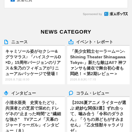
Sponsored by
NEWS CATEGORY
ニュース
イベント・レポート
キャミソール姿がセクシー&
「美少女戦士セーラームーン-
グラマラス♪ 「ハイスクールD
Shining Theater Shinagawa
×D」15周年バージョンのリア
Tokyo-」新たな敵はAI!? 神フ
ス＆朱乃のフィギュアがリニ
ァンサも健在で舞台初心者も
ューアルパッケージで登場！
悶絶！＜第2期レビュー＞
2026.8.7(金) 8:00
2026.8.6(木) 17:15
インタビュー
コラム・レビュー
小清水亜美 史実をたどり、
【2026夏アニメ ライターが選
共演者との芝居で深めたドレ
ぶ 絶妙な関係3選】ずれ合っ
ゲネの“止まった時間”と“繊細
て、噛み合う「令和のダラさ
な強さ” TVアニメ「天幕の
ん」「うちの弟どもがすみま
ジャードゥーガル」インタビ
せん」「乙女怪獣キャラメリ
ュー（８）
ゼ」