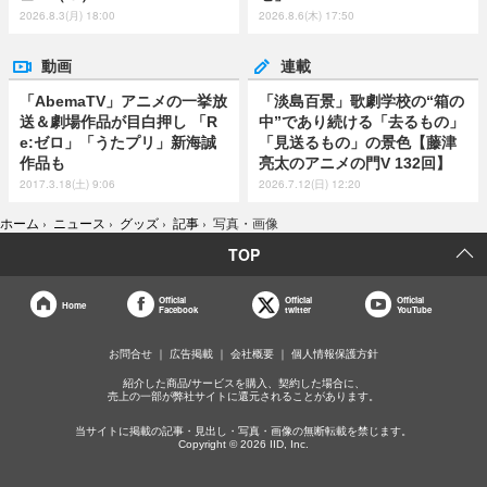
2026.8.3(月) 18:00
2026.8.6(木) 17:50
動画
連載
「AbemaTV」アニメの一挙放
「淡島百景」歌劇学校の“箱の
送＆劇場作品が目白押し 「R
中”であり続ける「去るもの」
e:ゼロ」「うたプリ」新海誠
「見送るもの」の景色【藤津
作品も
亮太のアニメの門V 132回】
2017.3.18(土) 9:06
2026.7.12(日) 12:20
ホーム
›
ニュース
›
グッズ
›
記事
›
写真・画像
TOP
Official
Official
Official
Home
Facebook
twitter
YouTube
お問合せ
広告掲載
会社概要
個人情報保護方針
紹介した商品/サービスを購入、契約した場合に、
売上の一部が弊社サイトに還元されることがあります。
当サイトに掲載の記事・見出し・写真・画像の無断転載を禁じます。
Copyright © 2026 IID, Inc.