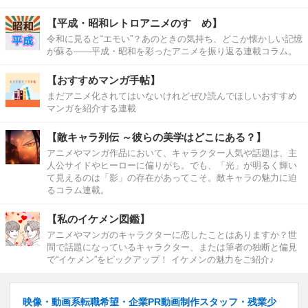
【平成・昭和レトロアニメのすゝめ】
令和に見ると“エモい”？あのときの気持ち、どこか懐かしい記憶
が蘇る――平成・昭和を彩ったアニメを振り返る連載コラム。
【おすすめマンガ手帖】
まだアニメ化されてはいないけれどぜひ読んでほしいおすすめ
マンガを紹介する連載
【敵キャラ列伝 ～彼らの美学はどこにある？】
アニメやマンガ作品において、キャラクター人気や話題は、主
人公サイドやヒーローに偏りがち。でも、「光」が明るく輝い
て見えるのは「影」の存在があってこそ。敵キャラの魅力に迫
るコラム連載。
【私のイケメン図鑑】
アニメやマンガのキャラクターに恋したことはありますか？世
間で話題になっているキャラクター、または筆者の独断と偏見
で“イケメン”をピックアップ！ イケメンの魅力をご紹介♪
映像・動画系転職希望・企業PR動画制作スタッフ・残業少