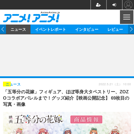
CL
ム
ニュース
イベントレポート
インタビュー
レビュー
ニュース
アニメ
映画/ドラマ
イベントレポート
マンガ
ノベル
アニメ
映画
インタビュー
音楽
声優
ライブ
舞台
スタッフ
声優
レビュー
2022.5.21（土） 10:00
ニュース
「五等分の花嫁」フィギュア、ほぼ等身大タペストリー、ZOZ
ゲーム
グッズ
海外イベント
ビジネス
俳優・タレント
アーティスト
アニメ
実写
動画
Oコラボアパレルまで！グッズ紹介【映画公開記念】 69枚目の
イベント
海外
写真・画像
ビジネス
書評
イベント
アニメ
映画/ドラマ
連載・コラム
ゲーム
座談会
アニメ！アニメ！TV
ABEMA Cafe