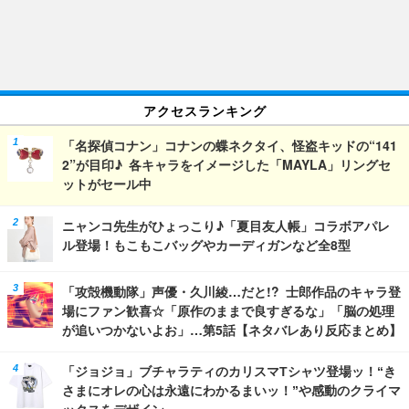
アクセスランキング
「名探偵コナン」コナンの蝶ネクタイ、怪盗キッドの“141
2”が目印♪ 各キャラをイメージした「MAYLA」リングセ
ットがセール中
ニャンコ先生がひょっこり♪「夏目友人帳」コラボアパレ
ル登場！もこもこバッグやカーディガンなど全8型
「攻殻機動隊」声優・久川綾…だと!? 士郎作品のキャラ登
場にファン歓喜☆「原作のままで良すぎるな」「脳の処理
が追いつかないよお」…第5話【ネタバレあり反応まとめ】
「ジョジョ」ブチャラティのカリスマTシャツ登場ッ！“き
さまにオレの心は永遠にわかるまいッ！”や感動のクライマ