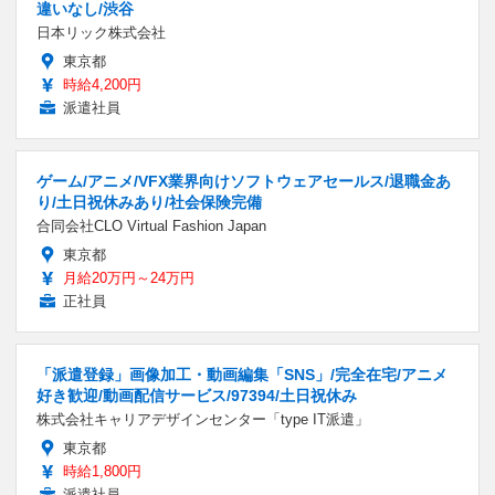
違いなし/渋谷
日本リック株式会社
東京都
時給4,200円
派遣社員
ゲーム/アニメ/VFX業界向けソフトウェアセールス/退職金あ
り/土日祝休みあり/社会保険完備
合同会社CLO Virtual Fashion Japan
東京都
月給20万円～24万円
正社員
「派遣登録」画像加工・動画編集「SNS」/完全在宅/アニメ
好き歓迎/動画配信サービス/97394/土日祝休み
株式会社キャリアデザインセンター「type IT派遣」
東京都
時給1,800円
派遣社員