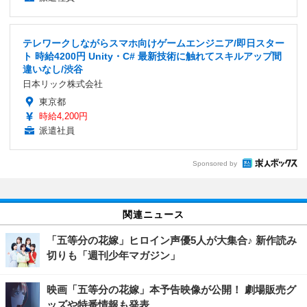
テレワークしながらスマホ向けゲームエンジニア/即日スター
ト 時給4200円 Unity・C# 最新技術に触れてスキルアップ間
違いなし/渋谷
日本リック株式会社
東京都
時給4,200円
派遣社員
Sponsored by
関連ニュース
「五等分の花嫁」ヒロイン声優5人が大集合♪ 新作読み
切りも「週刊少年マガジン」
映画「五等分の花嫁」本予告映像が公開！ 劇場販売グ
ッズや特番情報も発表