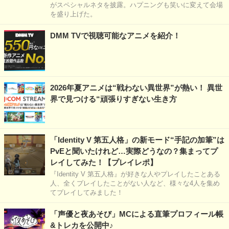
がスペシャルネタを披露。ハプニングも笑いに変えて会場
を盛り上げた。
DMM TVで視聴可能なアニメを紹介！
2026年夏アニメは“戦わない異世界”が熱い！ 異世
界で見つける“頑張りすぎない生き方
「Identity V 第五人格」の新モード“手記の加筆”は
PvEと聞いたけれど…実際どうなの？集まってプ
レイしてみた！【プレイレポ】
『Identity V 第五人格』が好きな人やプレイしたことある
人、全くプレイしたことがない人など、様々な4人を集め
てプレイしてみました！
「声優と夜あそび」MCによる直筆プロフィール帳
&トレカを公開中♪