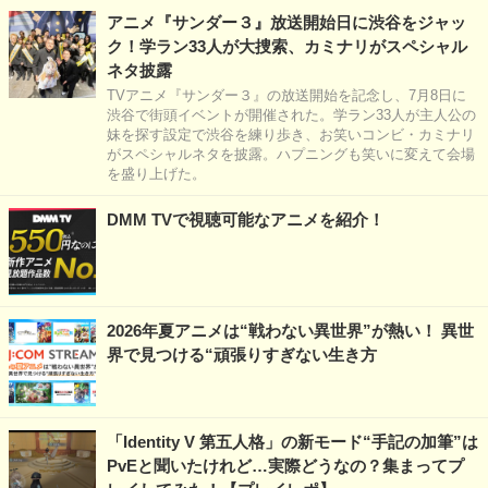
アニメ『サンダー３』放送開始日に渋谷をジャッ
ク！学ラン33人が大捜索、カミナリがスペシャル
ネタ披露
TVアニメ『サンダー３』の放送開始を記念し、7月8日に
渋谷で街頭イベントが開催された。学ラン33人が主人公の
妹を探す設定で渋谷を練り歩き、お笑いコンビ・カミナリ
がスペシャルネタを披露。ハプニングも笑いに変えて会場
を盛り上げた。
DMM TVで視聴可能なアニメを紹介！
2026年夏アニメは“戦わない異世界”が熱い！ 異世
界で見つける“頑張りすぎない生き方
「Identity V 第五人格」の新モード“手記の加筆”は
PvEと聞いたけれど…実際どうなの？集まってプ