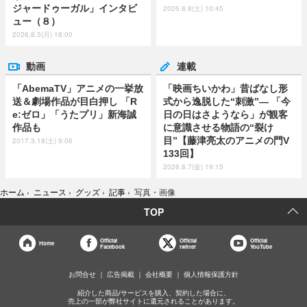
ジャードゥーガル」インタビ
2026.8.8(土) 10:45
ュー（８）
2026.8.3(月) 18:00
動画
連載
「AbemaTV」アニメの一挙放
「映画ちいかわ」昔ばなし形
送＆劇場作品が目白押し 「R
式から逸脱した“刺激”― 「今
e:ゼロ」「うたプリ」新海誠
日の日はさようなら」が観客
作品も
に意識させる物語の“裂け
目”【藤津亮太のアニメの門V
2017.3.18(土) 9:06
133回】
2026.8.7(金) 19:15
ホーム
›
ニュース
›
グッズ
›
記事
›
写真・画像
TOP
Official
Official
Official
Home
Facebook
twitter
YouTube
お問合せ
広告掲載
会社概要
個人情報保護方針
紹介した商品/サービスを購入、契約した場合に、
売上の一部が弊社サイトに還元されることがあります。