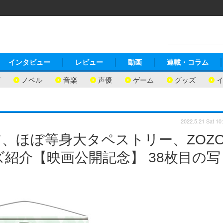
インタビュー
レビュー
動画
連載・コラム
ガ
ノベル
音楽
声優
ゲーム
グッズ
2022.5.21 Sat 10
、ほぼ等身大タペストリー、ZOZ
紹介【映画公開記念】 38枚目の写