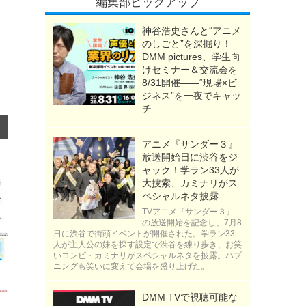
編集部ピックアップ
神谷浩史さんと“アニメ
のしごと”を深掘り！
DMM pictures、学生向
けセミナー＆交流会を
8/31開催――“現場×ビ
ジネス”を一夜でキャッ
チ
アニメ『サンダー３』
放送開始日に渋谷をジ
ャック！学ラン33人が
大捜索、カミナリがス
ペシャルネタ披露
TVアニメ『サンダー３』
の放送開始を記念し、7月8
日に渋谷で街頭イベントが開催された。学ラン33
人が主人公の妹を探す設定で渋谷を練り歩き、お笑
いコンビ・カミナリがスペシャルネタを披露。ハプ
ニングも笑いに変えて会場を盛り上げた。
DMM TVで視聴可能な