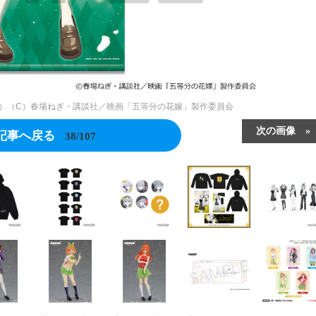
税込）（C）春場ねぎ・講談社／映画「五等分の花嫁」製作委員会
次の画像
記事へ戻る
38/107