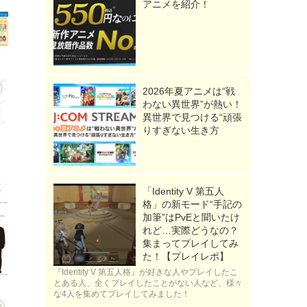
アニメを紹介！
2026年夏アニメは“戦
わない異世界”が熱い！
異世界で見つける“頑張
りすぎない生き方
「Identity V 第五人
格」の新モード“手記の
加筆”はPvEと聞いたけ
れど…実際どうなの？
集まってプレイしてみ
た！【プレイレポ】
『Identity V 第五人格』が好きな人やプレイしたこ
とある人、全くプレイしたことがない人など、様々
な4人を集めてプレイしてみました！