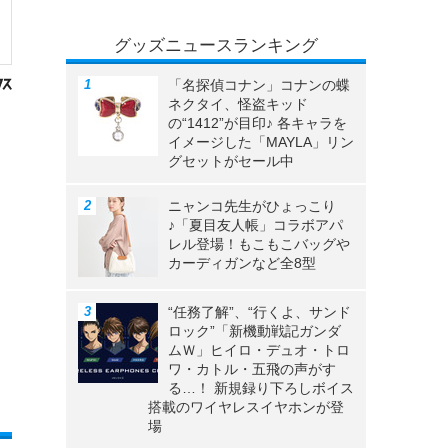
グッズニュースランキング
「名探偵コナン」コナンの蝶
ネクタイ、怪盗キッド
の“1412”が目印♪ 各キャラを
イメージした「MAYLA」リン
グセットがセール中
ニャンコ先生がひょっこり
♪「夏目友人帳」コラボアパ
レル登場！もこもこバッグや
カーディガンなど全8型
“任務了解”、“行くよ、サンド
ロック”「新機動戦記ガンダ
ムＷ」ヒイロ・デュオ・トロ
ワ・カトル・五飛の声がす
る…！ 新規録り下ろしボイス
搭載のワイヤレスイヤホンが登
場