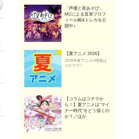
「声優と夜あそび」
MCによる直筆プロフ
ィール帳&トレカを公
開中♪
【夏アニメ 2026】
2026年春アニメの情報は
コチラで！
【コラムはコチラか
ら！】夏アニメは“マイ
ナー時代”をどう描くの
か？／ほか