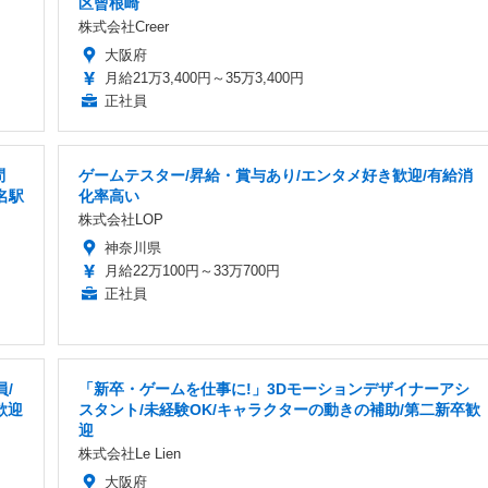
区曾根崎
株式会社Creer
大阪府
月給21万3,400円～35万3,400円
正社員
問
ゲームテスター/昇給・賞与あり/エンタメ好き歓迎/有給消
名駅
化率高い
株式会社LOP
神奈川県
月給22万100円～33万700円
正社員
/
「新卒・ゲームを仕事に!」3Dモーションデザイナーアシ
歓迎
スタント/未経験OK/キャラクターの動きの補助/第二新卒歓
迎
株式会社Le Lien
大阪府