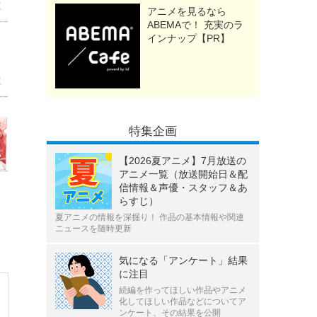
アニメを見るなら
ABEMAで！ 充実のラ
インナップ【PR】
特集企画
【2026夏アニメ】7月放送の
アニメ一覧（放送開始日＆配
信情報＆声優・スタッフ＆あ
らすじ）
夏アニメの情報を深掘り！ 作品の基本情報や関連
ニュースを随時更新
気になる「アンケート」結果
に注目
続編を作ってほしい作品やアニメ
化してほしい作品などについてア
ンケート、その結果を公開