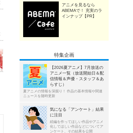
アニメを見るなら
ABEMAで！ 充実のラ
インナップ【PR】
特集企画
【2026夏アニメ】7月放送の
アニメ一覧（放送開始日＆配
信情報＆声優・スタッフ＆あ
らすじ）
夏アニメの情報を深掘り！ 作品の基本情報や関連
ニュースを随時更新
気になる「アンケート」結果
に注目
続編を作ってほしい作品やアニメ
化してほしい作品などについてア
ンケート、その結果を公開