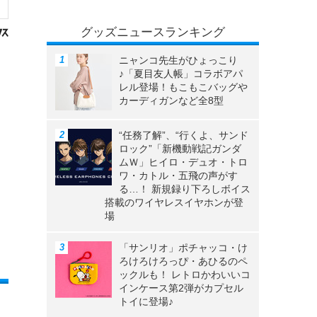
グッズニュースランキング
ニャンコ先生がひょっこり
♪「夏目友人帳」コラボアパ
レル登場！もこもこバッグや
カーディガンなど全8型
“任務了解”、“行くよ、サンド
ロック”「新機動戦記ガンダ
ムＷ」ヒイロ・デュオ・トロ
ワ・カトル・五飛の声がす
る…！ 新規録り下ろしボイス
搭載のワイヤレスイヤホンが登
場
「サンリオ」ポチャッコ・け
ろけろけろっぴ・あひるのペ
ックルも！ レトロかわいいコ
インケース第2弾がカプセル
トイに登場♪