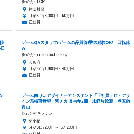
株式会社LOP
神奈川県
月給32万3,900円～59万円
正社員
保険
ゲームQAスタッフ/ゲームの品質管理/未経験OK/土日祝休
5日
み
株式会社enrich technology
大阪府
月給27万1,900円～40万円
正社員
ム
ゲーム向けUIデザイナーアシスタント「正社員」IT・デザ
イン系転職希望・駅チカ/賞与年2回・未経験歓迎・港区南
青山
株式会社キソシン
東京都
月給31万200円～45万200円
正社員