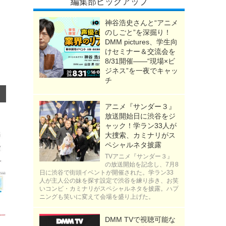
編集部ピックアップ
神谷浩史さんと“アニメ
のしごと”を深掘り！
DMM pictures、学生向
けセミナー＆交流会を
8/31開催――“現場×ビ
ジネス”を一夜でキャッ
チ
アニメ『サンダー３』
放送開始日に渋谷をジ
ャック！学ラン33人が
大捜索、カミナリがス
ペシャルネタ披露
TVアニメ『サンダー３』
の放送開始を記念し、7月8
日に渋谷で街頭イベントが開催された。学ラン33
人が主人公の妹を探す設定で渋谷を練り歩き、お笑
いコンビ・カミナリがスペシャルネタを披露。ハプ
ニングも笑いに変えて会場を盛り上げた。
DMM TVで視聴可能な