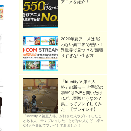
アニメを紹介！
2026年夏アニメは“戦
わない異世界”が熱い！
異世界で見つける“頑張
りすぎない生き方
「Identity V 第五人
格」の新モード“手記の
加筆”はPvEと聞いたけ
れど…実際どうなの？
集まってプレイしてみ
た！【プレイレポ】
『Identity V 第五人格』が好きな人やプレイしたこ
とある人、全くプレイしたことがない人など、様々
な4人を集めてプレイしてみました！