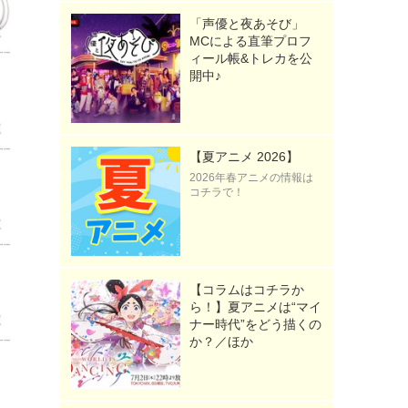
「声優と夜あそび」
MCによる直筆プロフ
ィール帳&トレカを公
開中♪
【夏アニメ 2026】
2026年春アニメの情報は
コチラで！
【コラムはコチラか
ら！】夏アニメは“マイ
ナー時代”をどう描くの
か？／ほか