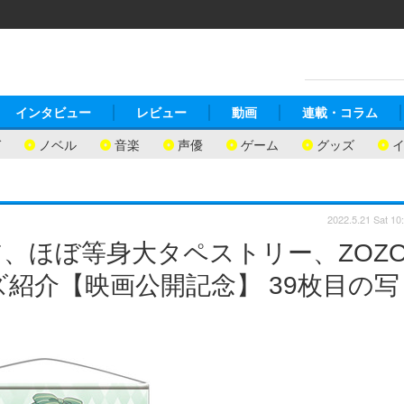
インタビュー
レビュー
動画
連載・コラム
ガ
ノベル
音楽
声優
ゲーム
グッズ
2022.5.21 Sat 10
、ほぼ等身大タペストリー、ZOZ
紹介【映画公開記念】 39枚目の写