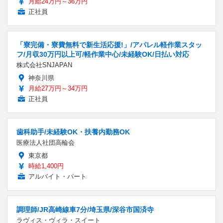
月給24万円～36万円
正社員
「寮完備・寮費無料で新生活応援!」/アパレル軽作業スタッ
フ/月収30万円以上可/軽作業中心/未経験OK/日払い対応
株式会社SNJAPAN
神奈川県
月給27万円～34万円
正社員
歯科助手/未経験OK・扶養内勤務OK
医療法人社団高輪会
東京都
時給1,400円
アルバイト・パート
調理師/JR高崎線車7分/埼玉県/深谷市国済寺
ラヴィス・ヴィラ・スイート