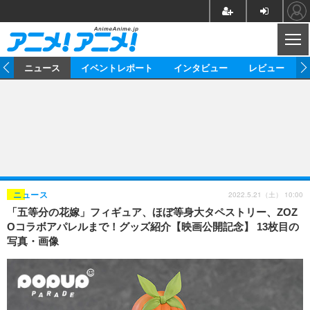
CL
ム
ニュース
イベントレポート
インタビュー
レビュー
ニュース
アニメ
映画/ドラマ
イベントレポート
マンガ
ノベル
アニメ
映画
インタビュー
音楽
声優
ライブ
舞台
スタッフ
声優
レビュー
2022.5.21（土） 10:00
ニュース
「五等分の花嫁」フィギュア、ほぼ等身大タペストリー、ZOZ
ゲーム
グッズ
海外イベント
ビジネス
俳優・タレント
アーティスト
アニメ
実写
動画
Oコラボアパレルまで！グッズ紹介【映画公開記念】 13枚目の
イベント
海外
写真・画像
ビジネス
書評
イベント
アニメ
映画/ドラマ
連載・コラム
ゲーム
座談会
アニメ！アニメ！TV
ABEMA Cafe