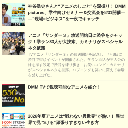
神谷浩史さんと“アニメのしごと”を深掘り！ DMM
pictures、学生向けセミナー＆交流会を8/31開催―
―“現場×ビジネス”を一夜でキャッチ
アニメ『サンダー３』放送開始日に渋谷をジャッ
ク！学ラン33人が大捜索、カミナリがスペシャル
ネタ披露
TVアニメ『サンダー３』の放送開始を記念し、7月8日に
渋谷で街頭イベントが開催された。学ラン33人が主人公の
妹を探す設定で渋谷を練り歩き、お笑いコンビ・カミナリ
がスペシャルネタを披露。ハプニングも笑いに変えて会場
を盛り上げた。
DMM TVで視聴可能なアニメを紹介！
2026年夏アニメは“戦わない異世界”が熱い！ 異世
界で見つける“頑張りすぎない生き方