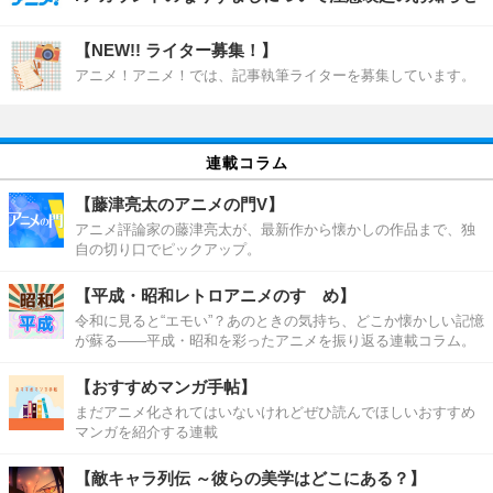
【NEW!! ライター募集！】
アニメ！アニメ！では、記事執筆ライターを募集しています。
連載コラム
【藤津亮太のアニメの門V】
アニメ評論家の藤津亮太が、最新作から懐かしの作品まで、独
自の切り口でピックアップ。
【平成・昭和レトロアニメのすゝめ】
令和に見ると“エモい”？あのときの気持ち、どこか懐かしい記憶
が蘇る――平成・昭和を彩ったアニメを振り返る連載コラム。
【おすすめマンガ手帖】
まだアニメ化されてはいないけれどぜひ読んでほしいおすすめ
マンガを紹介する連載
【敵キャラ列伝 ～彼らの美学はどこにある？】