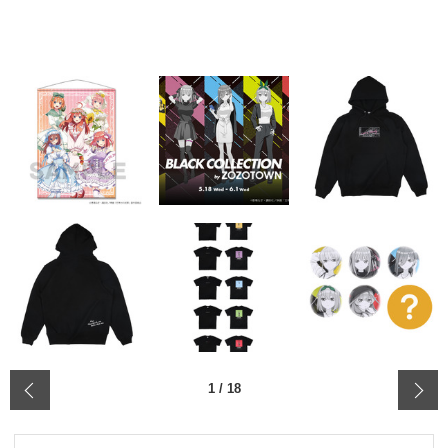
‹
1
/
18