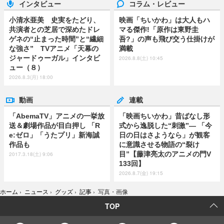
インタビュー
コラム・レビュー
小清水亜美 史実をたどり、
映画「ちいかわ」は大人もハ
共演者との芝居で深めたドレ
マる傑作!「原作は東野圭
ゲネの“止まった時間”と“繊細
吾?」の声も飛び交う仕掛けが
な強さ” TVアニメ「天幕の
満載
ジャードゥーガル」インタビ
2026.8.8(土) 10:45
ュー（８）
2026.8.3(月) 18:00
動画
連載
「AbemaTV」アニメの一挙放
「映画ちいかわ」昔ばなし形
送＆劇場作品が目白押し 「R
式から逸脱した“刺激”― 「今
e:ゼロ」「うたプリ」新海誠
日の日はさようなら」が観客
作品も
に意識させる物語の“裂け
目”【藤津亮太のアニメの門V
2017.3.18(土) 9:06
133回】
2026.8.7(金) 19:15
ホーム
›
ニュース
›
グッズ
›
記事
›
写真・画像
TOP