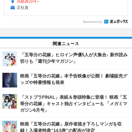
月給26万円～
正社員
Sponsored by
関連ニュース
「五等分の花嫁」ヒロイン声優5人が大集合♪ 新作読み
切りも「週刊少年マガジン」
映画「五等分の花嫁」本予告映像が公開！ 劇場販売グ
ッズや特番情報も発表
「ストブラFINAL」表紙＆巻頭特集に登場！ 映画「五
等分の花嫁」キャスト独占インタビューも 「メガミマ
ガジン6月号」
映画「五等分の花嫁」原作者描き下ろしマンガを収
録！入場者特典“14.5巻”の配布が決定