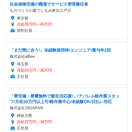
社会保険完備の職場でサービス管理責任者
ものづくりの森でじるみ東京江戸川
東京都
月給35万円～40万円
契約社員
「まだ間に合う!」未経験採用枠/エンジニア/賞与年2回
株式会社alBee
埼玉県
月給24万円～36万円
正社員
「寮完備・寮費無料で新生活応援!」/アパレル軽作業スタッ
フ/月収30万円以上可/軽作業中心/未経験OK/日払い対応
株式会社SNJAPAN
神奈川県
月給27万円～34万円
正社員