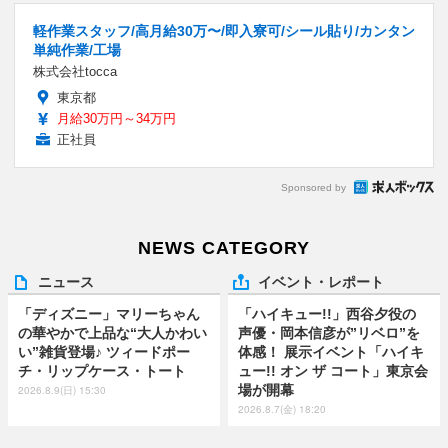
軽作業スタッフ/高月給30万〜/即入寮可/シール貼り/カンタン
単純作業/工場
株式会社tocca
東京都
月給30万円～34万円
正社員
Sponsored by
NEWS CATEGORY
ニュース
イベント・レポート
「ディズニー」マリーちゃん
「ハイキュー!!」西谷夕役の
の華やかで上品な“大人かわい
声優・岡本信彦が”リベロ”を
い”雑貨登場♪ ツィードポー
体感！ 展示イベント「ハイキ
チ・リップケース・トート
ュー!! オン ザ コート」東京会
場が開幕
2026.8.9(日) 15:30
2026.8.7(金) 18:20