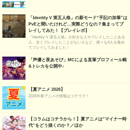
「Identity V 第五人格」の新モード“手記の加筆”は
PvEと聞いたけれど…実際どうなの？集まってプ
レイしてみた！【プレイレポ】
『Identity V 第五人格』が好きな人やプレイしたことある
人、全くプレイしたことがない人など、様々な4人を集め
てプレイしてみました！
「声優と夜あそび」MCによる直筆プロフィール帳
&トレカを公開中♪
【夏アニメ 2026】
2026年春アニメの情報はコチラで！
【コラムはコチラから！】夏アニメは“マイナー時
代”をどう描くのか？／ほか