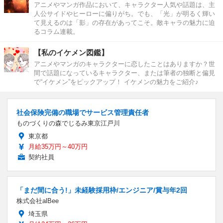
アニメやマンガ作品において、キャラクター人気や話題は、主
人公サイドやヒーローに偏りがち。でも、「光」が明るく輝い
て見えるのは「影」の存在があってこそ。敵キャラの魅力に迫
るコラム連載。
【私のイケメン図鑑】
アニメやマンガのキャラクターに恋したことはありますか？世
間で話題になっているキャラクター、または筆者の独断と偏見
で“イケメン”をピックアップ！ イケメンの魅力をご紹介♪
社会保険完備の職場でサービス管理責任者
ものづくりの森でじるみ東京江戸川
東京都
月給35万円～40万円
契約社員
「まだ間に合う!」未経験採用枠/エンジニア/賞与年2回
株式会社alBee
埼玉県