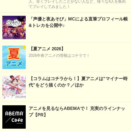
人、全くプレイしたことがない人など、様々な4人を集め
てプレイしてみました！
「声優と夜あそび」MCによる直筆プロフィール帳
&トレカを公開中♪
【夏アニメ 2026】
2026年春アニメの情報はコチラで！
【コラムはコチラから！】夏アニメは“マイナー時
代”をどう描くのか？／ほか
アニメを見るならABEMAで！ 充実のラインナッ
プ【PR】