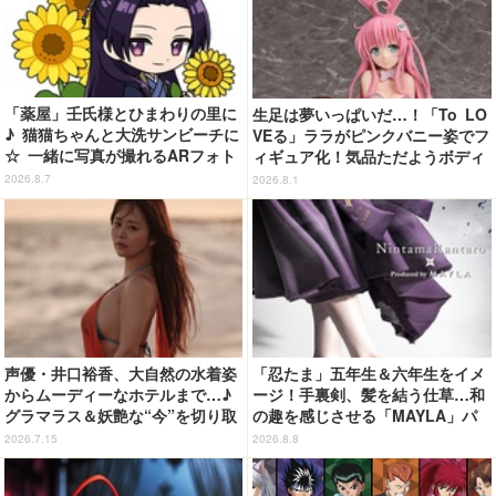
「薬屋」壬氏様とひまわりの里に
生足は夢いっぱいだ…！「To LO
♪ 猫猫ちゃんと大洗サンビーチに
VEる」ララがピンクバニー姿でフ
☆ 一緒に写真が撮れるARフォト
ィギュア化！気品ただようボディ
スポット企画「猫猫・壬氏と夏巡
に注目
2026.8.7
2026.8.1
り」開催【茨城県】
声優・井口裕香、大自然の水着姿
「忍たま」五年生＆六年生をイメ
からムーディーなホテルまで…♪
ージ！手裏剣、髪を結う仕草…和
グラマラス＆妖艶な“今”を切り取
の趣を感じさせる「MAYLA」パ
り！3冊目写真集が発売中
ンプス
2026.7.15
2026.8.8