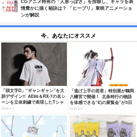
CGアニメ特有の「人形っぽさ」を排除し、キャラを表
情豊かに描く秘訣は？ 「ヒープリ」東映アニメーショ
ンが解説
今、あなたにオススメ
「頭文字D」“ギャンギャン”を大
「逃げ上手の若君」特別展が鶴岡
胆デザイン!! AE86＆RX-7の名シ
八幡宮で開催！ 北条時行の物語
ーンを立体刺繍で表現したTシャ
を体感できる“幻の展覧会”が3日
ツ登場
間限定で登場【8/28～30】
2026.8.5
2026.8.4