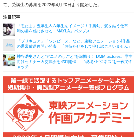
て、受講生の募集を2022年4月20日より開始した。
注目記事
「忍たま」五年生＆六年生をイメージ！手裏剣、髪を結う仕草…
和の趣を感じさせる「MAYLA」パンプス
「プリキュア」「ワンピース」など、東映アニメーション4作品
の通常放送再開が発表 「お待たせをして申し訳ございません」
神谷浩史さんと“アニメのしごと”を深掘り！ DMM pictures、学生
向けセミナー＆交流会を8/31開催――“現場×ビジネス”を一夜でキ
ャッチ