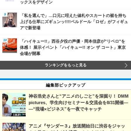
ックスをデザイン
「私を選んで」…口元に咥えた値札やスカートの裾を持ち
上げる仕草にズギュンッ!!!!ベルドール「ロゼ」がフィギュ
アで新登場
「ハイキュー!!」西谷夕役の声優・岡本信彦が”リベロ”を
体感！ 展示イベント「ハイキュー!! オン ザ コート」東京
会場が開幕
ランキングをもっと見る
編集部ピックアップ
神谷浩史さんと“アニメのしごと”を深掘り！ DMM
pictures、学生向けセミナー＆交流会を8/31開催―
―“現場×ビジネス”を一夜でキャッチ
アニメ『サンダー３』放送開始日に渋谷をジャッ