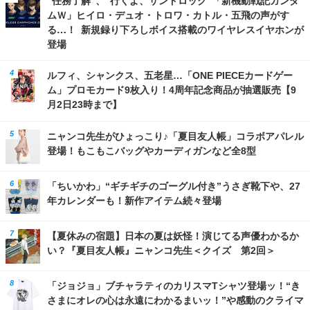
ムＷ」ヒイロ・デュオ・トロワ・カトル・五飛の声がす
る…！ 新規録り下ろしボイス搭載のワイヤレスイヤホンが
登場
ルフィ、シャンクス、五老星…「ONE PIECEカードゲー
ム」プロモカード9枚入り！4周年記念商品が抽選販売【9
月2日23時まで】
ニャンコ先生がひょっこり♪「夏目友人帳」コラボアパレル
登場！もこもこバッグやカーディガンなど全8型
「ちいかわ」“ギチギチのゴーグル付き”うさぎ靴下や、27
年カレンダーも！新作アイテム続々登場
【夏休みの宿題】日本の夏は妖怪！演じてる声優わかるか
い？『夏目友人帳』ニャンコ先生＜クイズ 第2回＞
「ジョジョ」ブチャラティのカリスマTシャツ登場ッ！“き
さまにオレの心は永遠にわかるまいッ！”や感動のクライマ