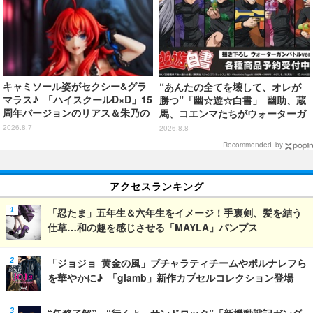
キャミソール姿がセクシー&グラ
“あんたの全てを壊して、オレが
マラス♪ 「ハイスクールD×D」15
勝つ”「幽☆遊☆白書」 幽助、蔵
周年バージョンのリアス＆朱乃の
馬、コエンマたちがウォーターガ
フィギュアがリニューアルパッケ
ンバトル!? 新作グッズが登場☆
2026.8.7
2026.8.8
ージで登場！
Recommended by
アクセスランキング
「忍たま」五年生＆六年生をイメージ！手裏剣、髪を結う
仕草…和の趣を感じさせる「MAYLA」パンプス
「ジョジョ 黄金の風」ブチャラティチームやポルナレフら
を華やかに♪ 「glamb」新作カプセルコレクション登場
“任務了解”、“行くよ、サンドロック”「新機動戦記ガンダ