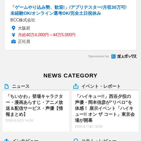
「ゲームやり込み勢、歓迎!」/アプリテスター/月収30万可/
未経験OK/オンライン選考OK/完全土日祝休み
BCC株式会社
大阪府
月給40万4,000円～44万5,000円
正社員
Sponsored by
NEWS CATEGORY
ニュース
イベント・レポート
「ちいかわ」登場キャラクタ
「ハイキュー!!」西谷夕役の
ー・漫画あらすじ・アニメ放
声優・岡本信彦が”リベロ”を
送＆配信サービス・声優【情
体感！ 展示イベント「ハイキ
報まとめ】
ュー!! オン ザ コート」東京会
場が開幕
2026.8.9(日) 14:00
2026.8.7(金) 18:20
インタビュー
コラム・レビュー