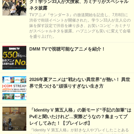
ク！学ラン33人が大捜索、カミナリがスペシャル
ネタ披露
TVアニメ『サンダー３』の放送開始を記念し、7月8日に
渋谷で街頭イベントが開催された。学ラン33人が主人公の
妹を探す設定で渋谷を練り歩き、お笑いコンビ・カミナリ
がスペシャルネタを披露。ハプニングも笑いに変えて会場
を盛り上げた。
DMM TVで視聴可能なアニメを紹介！
2026年夏アニメは“戦わない異世界”が熱い！ 異世
界で見つける“頑張りすぎない生き方
「Identity V 第五人格」の新モード“手記の加筆”は
PvEと聞いたけれど…実際どうなの？集まってプ
レイしてみた！【プレイレポ】
『Identity V 第五人格』が好きな人やプレイしたことある