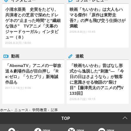
小清水亜美 史実をたどり、
映画「ちいかわ」は大人もハ
共演者との芝居で深めたドレ
マる傑作!「原作は東野圭
ゲネの“止まった時間”と“繊細
吾?」の声も飛び交う仕掛けが
な強さ” TVアニメ「天幕の
満載
ジャードゥーガル」インタビ
2026.8.8(土) 10:45
ュー（８）
2026.8.3(月) 18:00
動画
連載
「AbemaTV」アニメの一挙放
「映画ちいかわ」昔ばなし形
送＆劇場作品が目白押し 「R
式から逸脱した“刺激”― 「今
e:ゼロ」「うたプリ」新海誠
日の日はさようなら」が観客
作品も
に意識させる物語の“裂け
目”【藤津亮太のアニメの門V
2017.3.18(土) 9:06
133回】
2026.8.7(金) 19:15
ホーム
›
ニュース
›
学問/教育
›
記事
TOP
Official
Official
Official