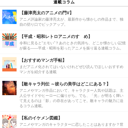
連載コラム
【藤津亮太のアニメの門V】
アニメ評論家の藤津亮太が、最新作から懐かしの作品まで、独
自の切り口でピックアップ。
【平成・昭和レトロアニメのすゝめ】
令和に見ると“エモい”？あのときの気持ち、どこか懐かしい記憶
が蘇る――平成・昭和を彩ったアニメを振り返る連載コラム。
【おすすめマンガ手帖】
まだアニメ化されてはいないけれどぜひ読んでほしいおすすめ
マンガを紹介する連載
【敵キャラ列伝 ～彼らの美学はどこにある？】
アニメやマンガ作品において、キャラクター人気や話題は、主
人公サイドやヒーローに偏りがち。でも、「光」が明るく輝い
て見えるのは「影」の存在があってこそ。敵キャラの魅力に迫
るコラム連載。
【私のイケメン図鑑】
アニメやマンガのキャラクターに恋したことはありますか？世