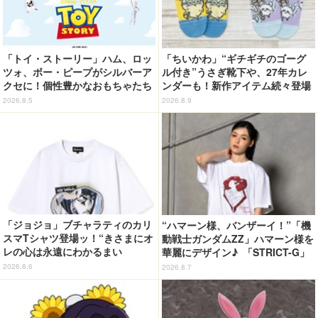
「トイ・ストーリー」ハム、ロッ
「ちいかわ」“ギチギチのゴーグ
ツォ、ボー・ピープがシルバーア
ル付き”うさぎ靴下や、27年カレ
クセに！個性豊かなおもちゃたち
ンダーも！新作アイテム続々登場
をオシャレに身につけよう♪
2026.8.5
2026.8.9
「ジョジョ」ブチャラティのカリ
“ハマーン様、バンザーイ！”「機
スマTシャツ登場ッ！“きさまにオ
動戦士ガンダムZZ」ハマーン様を
レの心は永遠にわかるまい
華麗にデザイン♪ 「STRICT-G」
ッ！”や感動のクライマックスを
Tシャツなどミニコレクション登
2026.8.6
2026.8.7
デザイン
場