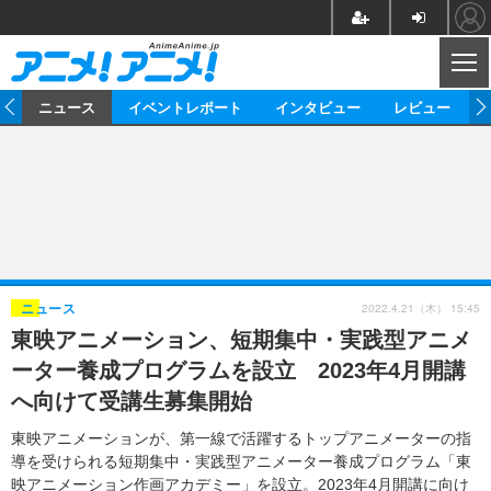
CL
ム
ニュース
イベントレポート
インタビュー
レビュー
ニュース
アニメ
映画/ドラマ
イベントレポート
マンガ
ノベル
アニメ
映画
インタビュー
音楽
声優
ライブ
舞台
スタッフ
声優
レビュー
2022.4.21（木） 15:45
ニュース
東映アニメーション、短期集中・実践型アニメ
ゲーム
グッズ
海外イベント
ビジネス
俳優・タレント
アーティスト
アニメ
実写
動画
ーター養成プログラムを設立 2023年4月開講
イベント
海外
ビジネス
書評
イベント
アニメ
映画/ドラマ
連載・コラム
へ向けて受講生募集開始
ゲーム
座談会
アニメ！アニメ！TV
ABEMA Cafe
東映アニメーションが、第一線で活躍するトップアニメーターの指
導を受けられる短期集中・実践型アニメーター養成プログラム「東
映アニメーション作画アカデミー」を設立。2023年4月開講に向け