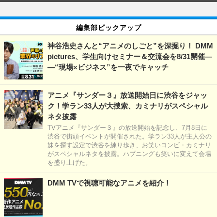
編集部ピックアップ
神谷浩史さんと“アニメのしごと”を深掘り！ DMM
pictures、学生向けセミナー＆交流会を8/31開催―
―“現場×ビジネス”を一夜でキャッチ
アニメ『サンダー３』放送開始日に渋谷をジャッ
ク！学ラン33人が大捜索、カミナリがスペシャル
ネタ披露
TVアニメ『サンダー３』の放送開始を記念し、7月8日に
渋谷で街頭イベントが開催された。学ラン33人が主人公の
妹を探す設定で渋谷を練り歩き、お笑いコンビ・カミナリ
がスペシャルネタを披露。ハプニングも笑いに変えて会場
を盛り上げた。
DMM TVで視聴可能なアニメを紹介！