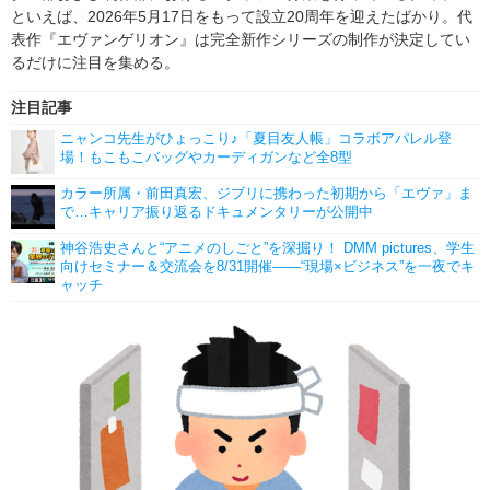
といえば、2026年5月17日をもって設立20周年を迎えたばかり。代
表作『エヴァンゲリオン』は完全新作シリーズの制作が決定してい
るだけに注目を集める。
注目記事
ニャンコ先生がひょっこり♪「夏目友人帳」コラボアパレル登
場！もこもこバッグやカーディガンなど全8型
カラー所属・前田真宏、ジブリに携わった初期から「エヴァ」ま
で…キャリア振り返るドキュメンタリーが公開中
神谷浩史さんと“アニメのしごと”を深掘り！ DMM pictures、学生
向けセミナー＆交流会を8/31開催――“現場×ビジネス”を一夜でキ
ャッチ