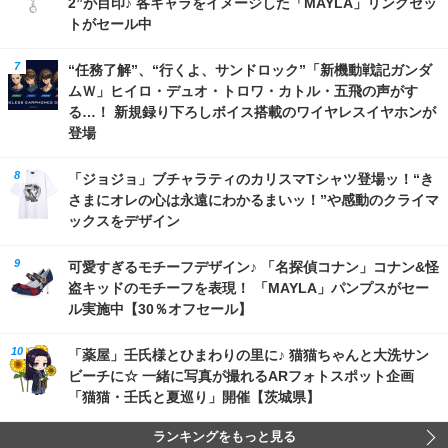
2”が目印♪ 各キャラをイメージした「MAYLA」リングセッ
トがセール中
“任務了解”、“行くよ、サンドロック”「新機動戦記ガンダ
ムＷ」ヒイロ・デュオ・トロワ・カトル・五飛の声がす
る…！ 新規録り下ろしボイス搭載のワイヤレスイヤホンが
登場
「ジョジョ」ブチャラティのカリスマTシャツ登場ッ！“き
さまにオレの心は永遠にわかるまいッ！”や感動のクライマ
ックスをデザイン
可愛すぎるモチーフデザイン♪ 「名探偵コナン」コナン&怪
盗キッドのモチーフを表現！ 「MAYLA」パンプスがセー
ル実施中【30％オフセール】
「薬屋」壬氏様とひまわりの里に♪ 猫猫ちゃんと大洗サン
ビーチに☆ 一緒に写真が撮れるARフォトスポット企画
「猫猫・壬氏と夏巡り」開催【茨城県】
ランキングをもっと見る