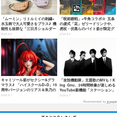
「ムーミン」リトルミイの刺繍×
「呪術廻戦」×牛角コラボ☆ 五条
水玉柄で大人可愛さをプラス♪ 機
の虚式「茈」ゼリードリンクや、
能性も抜群な「三日月ショルダー
虎杖・伏黒らのバイト姿が限定グ
バッグ」が新登場
ッズに【8月26日～】
2026.8.6
2026.8.5
キャミソール姿がセクシー&グラ
「攻殻機動隊」主題歌のMVも！K
マラス♪ 「ハイスクールD×D」15
ing Gnu、24時間映像が楽しめる
周年バージョンのリアス＆朱乃の
YouTube新機能「ステーション」
フィギュアがリニューアルパッケ
ページを公開
2026.8.7
2026.8.7
ージで登場！
Recommended by
アクセスランキング