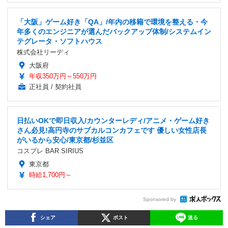
「大阪」ゲーム好き「QA」/年内の移籍で環境を整える・今
年多くのエンジニアが選んだバックアップ体制/システムイン
テグレータ・ソフトハウス
株式会社リーディ
大阪府
年収350万円～550万円
正社員 / 契約社員
日払いOKで即日収入/カウンターレディ/アニメ・ゲーム好き
さん必見!高円寺のサブカルコンカフェです 優しい女性店長
がいるから安心/東京都/杉並区
コスプレ BAR SIRIUS
東京都
時給1,700円～
Sponsored by
シェア
ポスト
送る