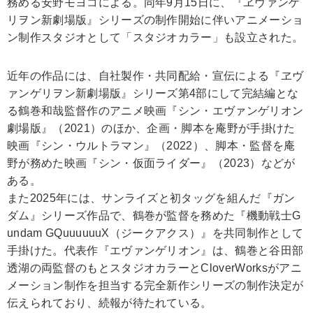
務める安野モヨコによる。同年9月15日に、『ヱヴァンゲ
リヲン新劇場版』シリーズの制作開始に伴いアニメーショ
ン制作スタジオとして「スタジオカラー」も設立された。
近年の作品には、自社製作・共同配給・宣伝による『ヱヴ
ァンゲリヲン新劇場版』シリーズ第4部にして完結編とな
る鶴巻和哉監督作のアニメ映画『シン・エヴァンゲリオン
劇場版』（2021）のほか、企画・脚本を庵野が手掛けた
映画『シン・ウルトラマン』（2022）、脚本・監督を庵
野が務めた映画『シン・仮面ライダー』（2023）などが
ある。
また2025年には、サンライズと初タッグを組んだ『ガン
ダム』シリーズ作品で、鶴巻が監督を務めた『機動戦士G
undam GQuuuuuuX（ジークアクス）』を共同制作として
手掛けた。代表作『エヴァンゲリオン』は、鶴巻と谷田部
透湖の両監督のもとスタジオカラーとCloverWorksがアニ
メーション制作を担当する完全新作シリーズの制作決定が
伝えられており、続報が待たれている。