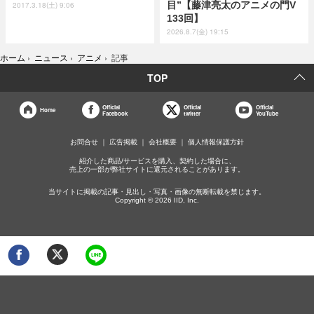
目”【藤津亮太のアニメの門V
2017.3.18(土) 9:06
133回】
2026.8.7(金) 19:15
ホーム
›
ニュース
›
アニメ
›
記事
TOP
Official
Official
Official
Home
Facebook
twitter
YouTube
お問合せ
広告掲載
会社概要
個人情報保護方針
紹介した商品/サービスを購入、契約した場合に、
売上の一部が弊社サイトに還元されることがあります。
当サイトに掲載の記事・見出し・写真・画像の無断転載を禁じます。
Copyright © 2026 IID, Inc.