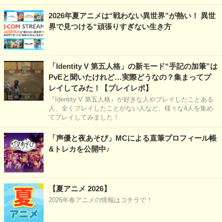
2026年夏アニメは“戦わない異世界”が熱い！ 異世
界で見つける“頑張りすぎない生き方
「Identity V 第五人格」の新モード“手記の加筆”は
PvEと聞いたけれど…実際どうなの？集まってプ
レイしてみた！【プレイレポ】
『Identity V 第五人格』が好きな人やプレイしたことある
人、全くプレイしたことがない人など、様々な4人を集め
てプレイしてみました！
「声優と夜あそび」MCによる直筆プロフィール帳
&トレカを公開中♪
【夏アニメ 2026】
2026年春アニメの情報はコチラで！