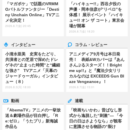
「マガポケ」で話題のVRMM
「ハイキュー!!」西谷夕役の
Oバトルファンタジー「Desti
声優・岡本信彦が”リベロ”を
ny Unchain Online」TVアニ
体感！ 展示イベント「ハイキ
メ化決定！
ュー!! オン ザ コート」東京会
場が開幕
2026.8.7(金) 20:45
2026.8.7(金) 18:20
インタビュー
コラム・レビュー
小清水亜美 史実をたどり、
アニメディア9月号は本日発
共演者との芝居で深めたドレ
売！ 表紙&Wカバーは『あん
ゲネの“止まった時間”と“繊細
さんぶるスターズ！！Bright
な強さ” TVアニメ「天幕の
me up!!』と『魔法少女リリ
ジャードゥーガル」インタビ
カルなのは EXCEEDS Gun Bl
ュー（８）
aze Vengeance』！
2026.8.3(月) 18:00
2026.8.7(金) 15:01
動画
連載
「AbemaTV」アニメの一挙放
「映画ちいかわ」昔ばなし形
送＆劇場作品が目白押し 「R
式から逸脱した“刺激”― 「今
e:ゼロ」「うたプリ」新海誠
日の日はさようなら」が観客
作品も
に意識させる物語の“裂け