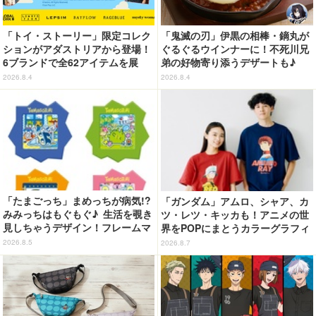
「トイ・ストーリー」限定コレク
「鬼滅の刃」伊黒の相棒・鏑丸が
ションがアダストリアから登場！
ぐるぐるウインナーに！不死川兄
6ブランドで全62アイテムを展
弟の好物寄り添うデザートも♪
開 店舗で購入するとオリジナル
「ジョイフル」コラボ第3弾・第4
2026.8.4
2026.8.4
マグネットをプレゼント☆
弾決定【8月18日～】
「たまごっち」まめっちが病気!?
「ガンダム」アムロ、シャア、カ
みみっちはもぐもぐ♪ 生活を覗き
ツ・レツ・キッカも！アニメの世
見しちゃうデザイン！フレームマ
界をPOPにまとうカラーグラフィ
グネット「ぴたっとフレーム」登
ックTシャツが新登場
2026.8.5
2026.8.7
場☆