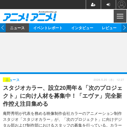
CL
ム
ニュース
イベントレポート
インタビュー
レビュー
ニュース
アニメ
映画/ドラマ
イベントレポート
マンガ
ノベル
アニメ
映画
インタビュー
音楽
声優
ライブ
舞台
スタッフ
声優
レビュー
2026.5.20（水） 12:27
ニュース
スタジオカラー、設立20周年＆「次のプロジェ
ゲーム
グッズ
海外イベント
ビジネス
俳優・タレント
アーティスト
アニメ
実写
動画
クト」に向け人材を募集中！「エヴァ」完全新
イベント
海外
ビジネス
書評
イベント
アニメ
映画/ドラマ
連載・コラム
作控え注目集める
ゲーム
座談会
アニメ！アニメ！TV
ABEMA Cafe
庵野秀明が代表を務める映像制作会社カラーのアニメーション制作
スタジオ「スタジオカラー」が、「次のプロジェクト」に向けデジ
タル部および制作部におけるスタッフの募集を行っている。カラー