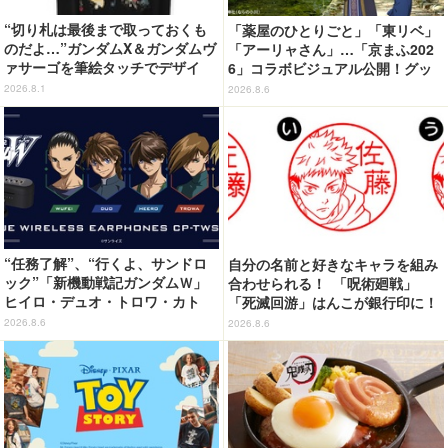
“切り札は最後まで取っておくも
「薬屋のひとりごと」「東リベ」
のだよ…”ガンダムX＆ガンダムヴ
「アーリャさん」…「京まふ202
ァサーゴを筆絵タッチでデザイ
6」コラボビジュアル公開！グッ
ン！「ガンダムX」Tシャツ発売
ズなどの最新情報も
2026.8.1
2026.8.6
“任務了解”、“行くよ、サンドロ
自分の名前と好きなキャラを組み
ック”「新機動戦記ガンダムＷ」
合わせられる！ 「呪術廻戦」
ヒイロ・デュオ・トロワ・カト
「死滅回游」はんこが銀行印に！
ル・五飛の声がする…！ 新規録
虎杖悠仁、乙骨憂太ら16キャラ追
2026.8.6
2026.8.6
り下ろしボイス搭載のワイヤレス
加で全104種
イヤホンが登場