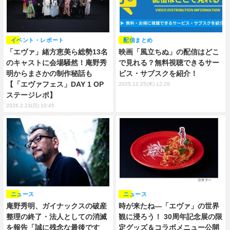
配信まとめ
イベント・レポート
映画「風立ちぬ」の配信はどこ
「エヴァ」緒方恵美ら総勢13名
で見れる？無料視聴できるサー
のキャストに会場騒然！庵野秀
ビス・サブスクを紹介！
明からまさかの制作秘話も
【「エヴァフェス」DAY 1 OP
2025.12.25(木) 12:29
ステージレポ】
2026.2.23(月) 10:45
ニュース
ニュース
庵野秀明、ガイナックスの破産
時が来たね―「エヴァ」の世界
整理の終了・法人としての消滅
観に浸ろう！ 30周年記念展の限
を報告「誠に残念な最後です
定グッズ＆コラボメニュー公開