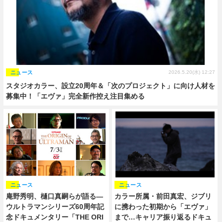
ニュース
2026.5.20(水) 12:27
スタジオカラー、設立20周年＆「次のプロジェクト」に向け人材を
募集中！「エヴァ」完全新作控え注目集める
ニュース
ニュース
庵野秀明、樋口真嗣らが語る―
カラー所属・前田真宏、ジブリ
ウルトラマンシリーズ60周年記
に携わった初期から「エヴァ」
念ドキュメンタリー「THE ORI
まで…キャリア振り返るドキュ