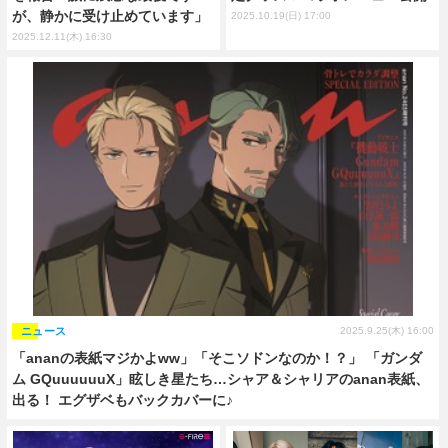
が、静かに受け止めています」
2025.10.19(日) 17:00
2025.12.11(木) 16:30
ニュース
2025.9.25(木) 16:00
「ananの表紙マジかよww」「そこソドンなのか！？」 「ガンダ
ム GQuuuuuuX」眩しき星たち…シャア＆シャリアのanan表紙、
出る！ エグザベもバックカバーに♪