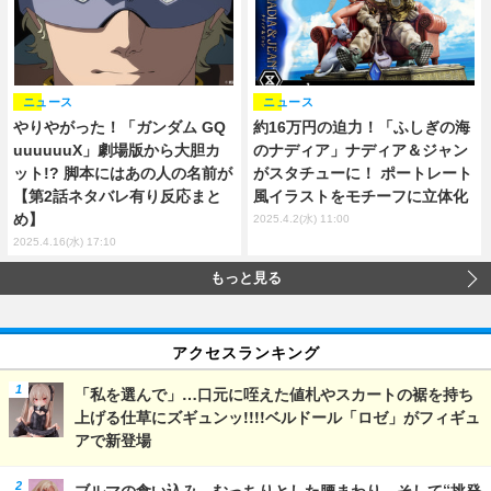
ニュース
ニュース
やりやがった！「ガンダム GQ
約16万円の迫力！「ふしぎの海
uuuuuuX」劇場版から大胆カ
のナディア」ナディア＆ジャン
ット!? 脚本にはあの人の名前が
がスタチューに！ ポートレート
【第2話ネタバレ有り反応まと
風イラストをモチーフに立体化
め】
2025.4.2(水) 11:00
2025.4.16(水) 17:10
もっと見る
アクセスランキング
「私を選んで」…口元に咥えた値札やスカートの裾を持ち
上げる仕草にズギュンッ!!!!ベルドール「ロゼ」がフィギュ
アで新登場
ブルマの食い込み、むっちりとした腰まわり…そして“挑発