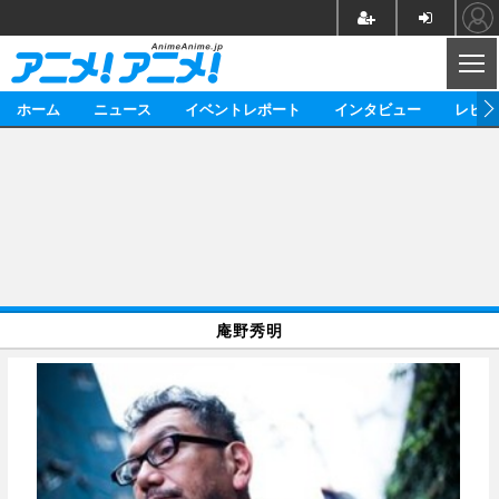
CL
ホーム
ニュース
イベントレポート
インタビュー
レビュ
ニュース
アニメ
映画/ドラマ
イベントレポート
マンガ
ノベル
アニメ
映画
インタビュー
音楽
声優
ライブ
舞台
スタッフ
声優
レビュー
庵野秀明
ゲーム
グッズ
海外イベント
ビジネス
俳優・タレント
アーティスト
アニメ
実写
動画
イベント
海外
ビジネス
書評
イベント
アニメ
映画/ドラマ
連載・コラム
ゲーム
座談会
アニメ！アニメ！TV
ABEMA Cafe