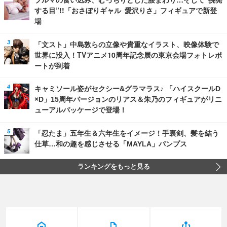
する目”!!「おさぼりギャル 愛沢りさ」フィギュアで新登
場
「文スト」中島敦らの立像や貴重なイラスト、映像体験で
世界に没入！TVアニメ10周年記念展の東京会場フォトレポ
ートが到着
キャミソール姿がセクシー&グラマラス♪ 「ハイスクールD
×D」15周年バージョンのリアス＆朱乃のフィギュアがリニ
ューアルパッケージで登場！
「忍たま」五年生＆六年生をイメージ！手裏剣、髪を結う
仕草…和の趣を感じさせる「MAYLA」パンプス
ランキングをもっと見る