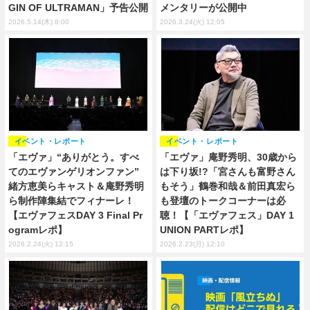
GIN OF ULTRAMAN」予告公開
メンタリーが公開中
2026.5.14(木) 8:00
2026.3.24(火) 12:05
イベント・レポート
イベント・レポート
「エヴァ」“ありがとう。すべ
「エヴァ」庵野秀明、30歳から
てのエヴァンゲリオンファン”
は下り坂!?「宮さんも富野さん
緒方恵美らキャスト＆庵野秀明
もそう」鶴巻和哉＆前田真宏ら
ら制作陣集結でフィナーレ！
も登壇のトークコーナーは必
【エヴァフェスDAY 3 Final Pr
聴！【「エヴァフェス」DAY 1
ogramレポ】
UNION PARTレポ】
2026.2.24(火) 12:15
2026.2.23(月) 12:10