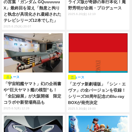
の言葉「ガンダム GQuuuuuu
ライズ版が奇跡の単行本化！庵
X」最終回を迎え「熱意と拘り
野秀明が企画・プロデュース
と執念が具現化され凝縮された
2025.6.20(金) 12:10
テレビシリーズ12本でした」
2025.6.25(水) 20:07
ニュース
ニュース
「宇宙戦艦ヤマト」幻の企画書
「ヱヴァ新劇場版」「シン・エ
や“巨大ヤマト艦の模型”も！
ヴァ」の全バージョンを収録！
「全記録展」が大阪開催 限定
シリーズ30周年記念のBlu-ray
コラボや新登場商品も
BOXが発売決定
2025.6.5(木) 12:26
2025.5.30(金) 19:00