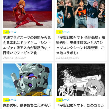
ニュース
ニュース
半壊プラグスーツの隙間から見
「宇宙戦艦ヤマト 全記録展」庵
える素肌にドキドキ…「シン・
野秀明、美樹本晴彦たちのTシ
エヴァ」版アスカが魅惑的な上
ャツコレクション19種発売、ご
目遣いでフィギュア化
当地コラボも♪
2025.7.17(木) 19:00
2025.7.12(土) 17:00
ニュース
ニュース
庵野秀明、鶴巻監督にねぎらい
「宇宙戦艦ヤマト」幻のコミカ