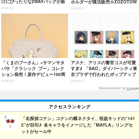
けにぴったりな2WAYバッグが新
ホルダーが復活販売☆ZOZOTOW
登場
Nにて
2026.8.2
2026.8.6
「くまのプーさん」×サマンサタ
アスナ、アリスの警官コスが可愛
バサ「クラシック プー」コレク
すぎ♪ 「SAO」ダイバーシティ東
ション発売！原作デビュー100周
京プラザで行われたポップアップ
年記念でハンドバッグや財布など
ショップの事後通販がスタート！
2026.8.3
2026.8.2
全6種が登場
Recommended by
アクセスランキング
「名探偵コナン」コナンの蝶ネクタイ、怪盗キッドの“141
2”が目印♪ 各キャラをイメージした「MAYLA」リングセ
ットがセール中