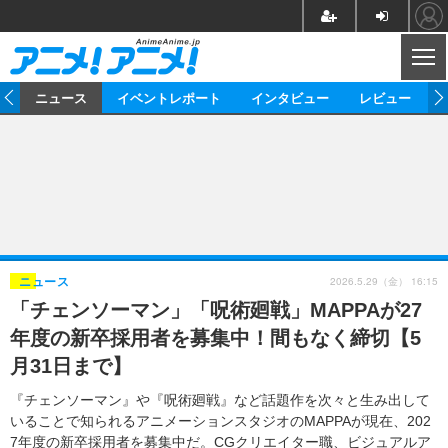
CL
ム
ニュース
イベントレポート
インタビュー
レビュー
ニュース
アニメ
映画/ドラマ
イベントレポート
マンガ
ノベル
アニメ
映画
インタビュー
音楽
声優
ライブ
舞台
スタッフ
声優
レビュー
2026.5.29（金） 16:15
ニュース
「チェンソーマン」「呪術廻戦」MAPPAが27
ゲーム
グッズ
海外イベント
ビジネス
俳優・タレント
アーティスト
アニメ
実写
動画
年度の新卒採用者を募集中！間もなく締切【5
イベント
海外
ビジネス
書評
イベント
アニメ
映画/ドラマ
連載・コラム
月31日まで】
ゲーム
座談会
アニメ！アニメ！TV
ABEMA Cafe
『チェンソーマン』や『呪術廻戦』など話題作を次々と生み出して
いることで知られるアニメーションスタジオのMAPPAが現在、202
7年度の新卒採用者を募集中だ。CGクリエイター職、ビジュアルア