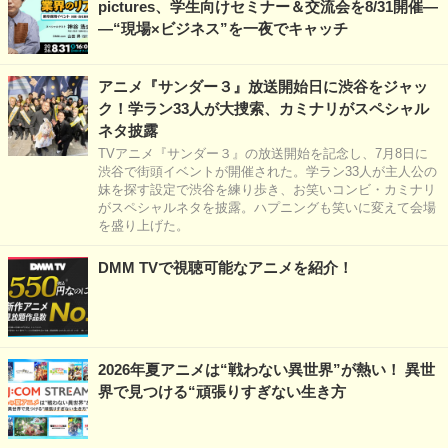
pictures、学生向けセミナー＆交流会を8/31開催―
―“現場×ビジネス”を一夜でキャッチ
アニメ『サンダー３』放送開始日に渋谷をジャッ
ク！学ラン33人が大捜索、カミナリがスペシャル
ネタ披露
TVアニメ『サンダー３』の放送開始を記念し、7月8日に
渋谷で街頭イベントが開催された。学ラン33人が主人公の
妹を探す設定で渋谷を練り歩き、お笑いコンビ・カミナリ
がスペシャルネタを披露。ハプニングも笑いに変えて会場
を盛り上げた。
DMM TVで視聴可能なアニメを紹介！
2026年夏アニメは“戦わない異世界”が熱い！ 異世
界で見つける“頑張りすぎない生き方