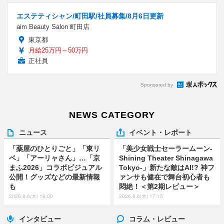
エステティシャン/町田駅/社員募集/8月6日更新
aim Beauty Salon 町田店
東京都
月給25万円～50万円
正社員
Sponsored by
NEWS CATEGORY
ニュース
イベント・レポート
「薬屋のひとりごと」「東リ
「美少女戦士セーラームーン-
ベ」「アーリャさん」…「京
Shining Theater Shinagawa
まふ2026」コラボビジュアル
Tokyo-」新たな敵はAI!? 神フ
公開！グッズなどの最新情報
ァンサも健在で舞台初心者も
も
悶絶！＜第2期レビュー＞
2026.8.6(木) 18:00
2026.8.6(木) 17:15
インタビュー
コラム・レビュー