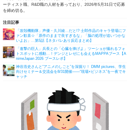
ーティスト職、R&D職の人材を募っており、2026年5月31日で応募
を締め切る。
注目記事
「攻殻機動隊」声優・久川綾…だと!? 士郎作品のキャラ登場にフ
ァン歓喜☆「原作のままで良すぎるな」「脳の処理が追いつかな
いよお」…第5話【ネタバレあり反応まとめ】
「進撃の巨人」兵長との「心臓を捧げよ」ツーショが撮れるフォ
トスポットに感動…！デンジとレゼにも会えるMAPPAブース【A
nimeJapan 2026 ブースレポ】
神谷浩史さんと“アニメのしごと”を深掘り！ DMM pictures、学生
向けセミナー＆交流会を8/31開催――“現場×ビジネス”を一夜でキ
ャッチ