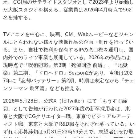
オ、CGI局のサテライトスタジオとして2023年より始動し
た大阪スタジオを構える。従業員は2026年4月時点で562
名を擁する。
TVアニメを中心に、映画、CM、Webムービーなどジャン
ルにとらわれない様々な映像作品の企画・制作を行ってい
る。また、自社で権利を保有するIPの窓口権を運用し、国
内外でのライツ事業も展開している。2026年の作品には
現時点で『呪術廻戦』第3期「死滅回游 前編」、『地獄
楽』第二期、『ドロヘドロ』Season2があり、今後は202
7年に『忘却バッテリー』第2期、時期は未定ながら『チェ
ンソーマン 刺客篇』なども控える。
2026年5月28日、公式X（旧Twitter）にて「もうすぐ締
切」として告知が行われた2027年度の新卒採用者は、東
京と大阪でCGクリエイター職、東京でビジュアルアーテ
ィスト職、東京と大阪でR&D職をそれぞれ募っている。い
ずれも応募締切は5月31日23時59分まで。志望者はぜひ取