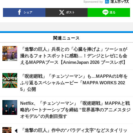
Sponsored by
シェア
ポスト
送る
関連ニュース
「進撃の巨人」兵長との「心臓を捧げよ」ツーショが
撮れるフォトスポットに感動…！デンジとレゼにも会
えるMAPPAブース【AnimeJapan 2026 ブースレポ】
「呪術廻戦」「チェンソーマン」も…MAPPAの1年を
ふり返るスペシャルムービー「MAPPA WORKS 202
5」公開
Netflix、「チェンソーマン」「呪術廻戦」MAPPAと戦
略的パートナーシップを締結 “世界基準のアニメスタジ
オモデル”の共創目指す
「進撃の巨人」作中の“パラディ文字”などスタイリッ