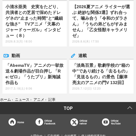
小清水亜美 史実をたどり、
【2026夏アニメ ライターが選
共演者との芝居で深めたドレ
ぶ 絶妙な関係3選】ずれ合っ
ゲネの“止まった時間”と“繊細
て、噛み合う「令和のダラさ
な強さ” TVアニメ「天幕の
ん」「うちの弟どもがすみま
ジャードゥーガル」インタビ
せん」「乙女怪獣キャラメリ
ュー（８）
ゼ」
2026.8.3(月) 18:00
2026.8.6(木) 17:50
動画
連載
「AbemaTV」アニメの一挙放
「淡島百景」歌劇学校の“箱の
送＆劇場作品が目白押し 「R
中”であり続ける「去るもの」
e:ゼロ」「うたプリ」新海誠
「見送るもの」の景色【藤津
作品も
亮太のアニメの門V 132回】
2017.3.18(土) 9:06
2026.7.12(日) 12:20
ホーム
›
ニュース
›
アニメ
›
記事
TOP
Official
Official
Official
Home
Facebook
twitter
YouTube
お問合せ
広告掲載
会社概要
個人情報保護方針