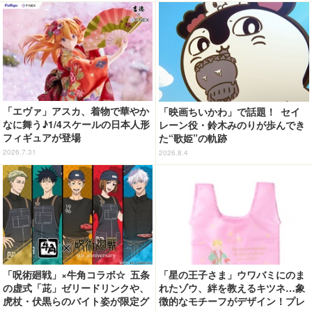
「エヴァ」アスカ、着物で華やか
「映画ちいかわ」で話題！ セイ
なに舞う♪1/4スケールの日本人形
レーン役・鈴木みのりが歩んでき
フィギュアが登場
た“歌姫”の軌跡
2026.7.31
2026.8.4
「呪術廻戦」×牛角コラボ☆ 五条
「星の王子さま」ウワバミにのま
の虚式「茈」ゼリードリンクや、
れたゾウ、絆を教えるキツネ…象
虎杖・伏黒らのバイト姿が限定グ
徴的なモチーフがデザイン！プレ