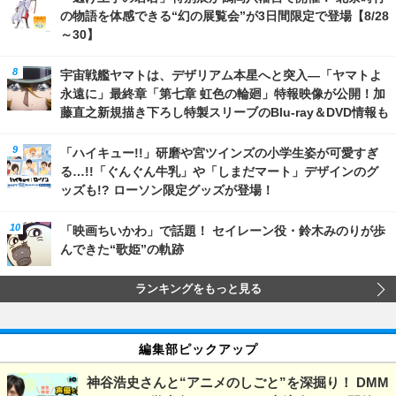
の物語を体感できる“幻の展覧会”が3日間限定で登場【8/28
～30】
宇宙戦艦ヤマトは、デザリアム本星へと突入―「ヤマトよ
永遠に」最終章「第七章 虹色の輪廻」特報映像が公開！加
藤直之新規描き下ろし特製スリーブのBlu-ray＆DVD情報も
「ハイキュー!!」研磨や宮ツインズの小学生姿が可愛すぎ
る…!!「ぐんぐん牛乳」や「しまだマート」デザインのグ
ッズも!? ローソン限定グッズが登場！
「映画ちいかわ」で話題！ セイレーン役・鈴木みのりが歩
んできた“歌姫”の軌跡
ランキングをもっと見る
編集部ピックアップ
神谷浩史さんと“アニメのしごと”を深掘り！ DMM