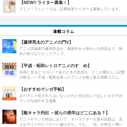
【NEW!! ライター募集！】
アニメ！アニメ！では、記事執筆ライターを募集しています。
連載コラム
【藤津亮太のアニメの門V】
アニメ評論家の藤津亮太が、最新作から懐かしの作品まで、独
自の切り口でピックアップ。
【平成・昭和レトロアニメのすゝめ】
令和に見ると“エモい”？あのときの気持ち、どこか懐かしい記憶
が蘇る――平成・昭和を彩ったアニメを振り返る連載コラム。
【おすすめマンガ手帖】
まだアニメ化されてはいないけれどぜひ読んでほしいおすすめ
マンガを紹介する連載
【敵キャラ列伝 ～彼らの美学はどこにある？】
アニメやマンガ作品において、キャラクター人気や話題は、主
人公サイドやヒーローに偏りがち。でも、「光」が明るく輝い