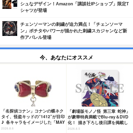
シュなデザイン！Amazon「講談社IPショップ」限定T
シャツが登場
チェンソーマンの刺繍が迫力満点！「チェンソーマ
ン」ポチタやパワーが描かれた刺繍スカジャンなど新
作アパレル登場
今、あなたにオススメ
「名探偵コナン」コナンの蝶ネク
「劇場版モノノ怪 第三章 蛇神」
タイ、怪盗キッドの“1412”が目印
が豪華特典満載でBlu-ray＆DVD
♪ 各キャラをイメージした「MAY
化！ 描き下ろし後日譚を掲載し
LA」リングセットがセール中
たブックレットなど
2026.8.6
2026.8.5