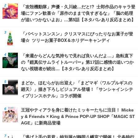
「攻殻機動隊」声優・久川綾…だと!? 士郎作品のキャラ登
場にファン歓喜☆「原作のままで良すぎるな」「脳の処理
が追いつかないよお」…第5話【ネタバレあり反応まとめ】
「パペットスンスン」クリスマスにぴったりなお菓子が登
場☆ ツリーお菓子BOX＆ホリデーキャンディ
「来週からどんな気持ちで見れば良いんだよ…」急転直下
の『鎧真伝サムライトルーパー』第17話に感情の追いつか
ない視聴者が続出…【ネタバレあり反応まとめ】
まどか、ほむらがお出迎え♪ 「まどマギ〈ワルプルギスの
廻天〉」描き下ろしビジュアル登場！「サンシャインシテ
ィプリンスホテル」コラボ開催
王冠やティアラを身に着けたミッキーたちに注目！ Micke
y & Friends × King & Prince POP-UP SHOP「MAGIC ST
AGE」に新商品登場
「逃げ上手の若君」特別展が鶴岡八幡宮で開催！ 北条時行