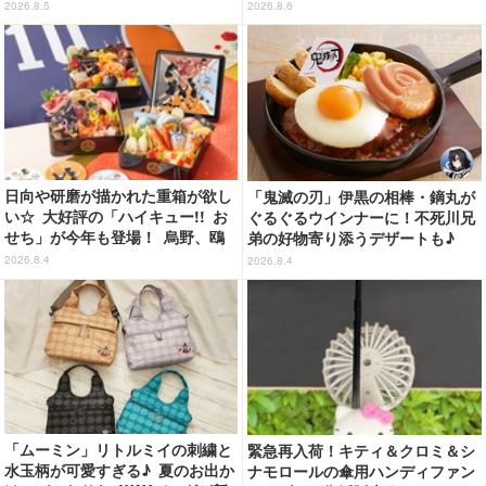
ッズに【8月26日～】
ートチャーム&エコバッグ登場
2026.8.5
2026.8.6
日向や研磨が描かれた重箱が欲し
「鬼滅の刃」伊黒の相棒・鏑丸が
い☆ 大好評の「ハイキュー!! お
ぐるぐるウインナーに！不死川兄
せち」が今年も登場！ 烏野、鴎
弟の好物寄り添うデザートも♪
台、音駒、稲荷崎をイメージした
「ジョイフル」コラボ第3弾・第4
2026.8.4
2026.8.4
メニューで構成
弾決定【8月18日～】
「ムーミン」リトルミイの刺繍と
緊急再入荷！キティ＆クロミ＆シ
水玉柄が可愛すぎる♪ 夏のお出か
ナモロールの傘用ハンディファン