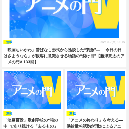
連載
2026.8.7(金) 19:15
「映画ちいかわ」昔ばなし形式から逸脱した“刺激”― 「今日の日
はさようなら」が観客に意識させる物語の“裂け目”【藤津亮太のア
ニメの門V 133回】
連載
連載
「淡島百景」歌劇学校の“箱の
「アニメの終わり」を考える―
中”であり続ける「去るもの」
供給量×視聴者行動によるアニ