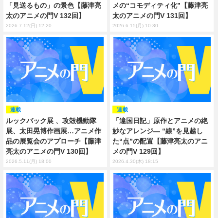
「見送るもの」の景色【藤津亮
メの“コモディティ化”【藤津亮
太のアニメの門V 132回】
太のアニメの門V 131回】
2026.7.12(日) 12:20
2026.6.15(月) 10:30
連載
連載
ルックバック展 、攻殻機動隊
「違国日記」原作とアニメの絶
展、太田晃博作画展…アニメ作
妙なアレンジ― “線”を見越し
品の展覧会のアプローチ【藤津
た“点”の配置【藤津亮太のアニ
亮太のアニメの門V 130回】
メの門V 129回】
2026.5.11(月) 18:00
2026.4.30(木) 18:15