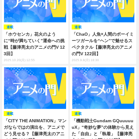
連載
連載
「ホウセンカ」花火のよう
「ChaO」人魚×人間のボーイミ
に“時が満ちていく”運命への挑
ーツガールを“ヘン”で魅せるス
戦【藤津亮太のアニメの門V 12
ペクタクル【藤津亮太のアニメ
3回】
の門V 122回】
2025.10.20(月) 12:55
2025.9.8(月) 18:30
連載
連載
「CITY THE ANIMATION」マン
「機動戦士Gundam GQuuuuu
ガならではの演出を、アニメで
uX」“奇妙な夢”の体験から見え
どう見せる？【藤津亮太のアニ
た「自由」と「執着」【藤津亮