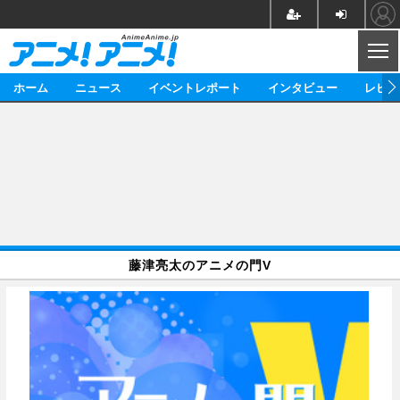
CL
ホーム
ニュース
イベントレポート
インタビュー
レビュ
ニュース
アニメ
映画/ドラマ
イベントレポート
マンガ
ノベル
アニメ
映画
インタビュー
音楽
声優
ライブ
舞台
スタッフ
声優
レビュー
藤津亮太のアニメの門V
ゲーム
グッズ
海外イベント
ビジネス
俳優・タレント
アーティスト
アニメ
実写
動画
イベント
海外
ビジネス
書評
イベント
アニメ
映画/ドラマ
連載・コラム
ゲーム
座談会
アニメ！アニメ！TV
ABEMA Cafe