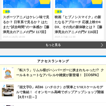
連載
連載
スポーツアニメはケレン味で見
映画「ヒプノシスマイク」の新
るか？ 日常系で見るか？ はた
たなるアプローチ 応援上映や4
また“試合時間”の一体感か【藤
DX、その先の新体験とは？【藤
津亮太のアニメの門V 117回】
津亮太のアニメの門V 116回】
2025.4.14(月) 18:00
2025.3.7(金) 11:30
もっと見る
アクセスランキング
「転スラ」リムル様がハンバーガーに挟まれちゃった!? ク
ール＆キュートなアパレルや雑貨が新登場！【COSPA】
「頭文字D」AE86（ハチロク）が実車と1/18スケールモデ
ルで集結！ イオンモール高崎でポップアップショップ開催
【8月11日～】