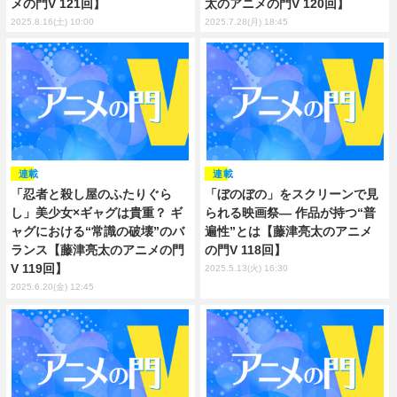
メの門V 121回】
太のアニメの門V 120回】
2025.8.16(土) 10:00
2025.7.28(月) 18:45
連載
連載
「忍者と殺し屋のふたりぐら
「ぼのぼの」をスクリーンで見
し」美少女×ギャグは貴重？ ギ
られる映画祭― 作品が持つ“普
ャグにおける“常識の破壊”のバ
遍性”とは【藤津亮太のアニメ
ランス【藤津亮太のアニメの門
の門V 118回】
V 119回】
2025.5.13(火) 16:30
2025.6.20(金) 12:45