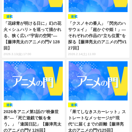
連載
連載
「花緑青が明ける日に」幻の花
「クスノキの番人」「閃光のハ
火＜シュハリ＞を巡って描かれ
サウェイ」「超かぐや姫！」―
る、狭く広い“宇宙の空間”―
それぞれの作品の“立ち位置”を
【藤津亮太のアニメの門V 128
探る【藤津亮太のアニメの門V1
回】
27回】
2026.3.13(金) 17:00
2026.2.14(土) 11:00
連載
連載
2026冬アニメ第1話の“映像世
「果てしなきスカーレット」ス
界”―「死亡遊戯で飯を食
トレートなメッセージが“現
う。」「違国日記」【藤津亮太
代”に届くまでの距離【藤津亮
のアニメの門V 126回】
太のアニメの門V125回】