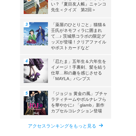
い？『夏目友人帳』ニャンコ
先生＜クイズ 第2回＞
「薬屋のひとりごと」猫猫＆
壬氏がネモフィラに囲まれ
て…♪ 茨城県コラボの限定グ
ッズが登場！クリアファイル
やポストカードなど
「忍たま」五年生＆六年生を
イメージ！手裏剣、髪を結う
仕草…和の趣を感じさせる
「MAYLA」パンプス
「ジョジョ 黄金の風」ブチャ
ラティチームやポルナレフら
を華やかに♪ 「glamb」新作
カプセルコレクション登場
アクセスランキングをもっと見る