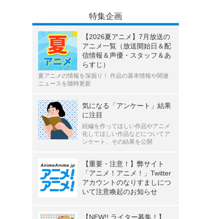
特集企画
【2026夏アニメ】7月放送の
アニメ一覧（放送開始日＆配
信情報＆声優・スタッフ＆あ
らすじ）
夏アニメの情報を深掘り！ 作品の基本情報や関連
ニュースを随時更新
気になる「アンケート」結果
に注目
続編を作ってほしい作品やアニメ
化してほしい作品などについてア
ンケート、その結果を公開
【重要・注意！】弊サイト
「アニメ！アニメ！」Twitter
アカウントのなりすましにつ
いて注意喚起のお知らせ
【NEW!! ライター募集！】