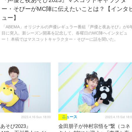
『声優と夜あそび2023』マスコットキャラクタ
ー・そびーがMC陣に伝えたいことは？【インタ
ュー】
「ABEMA」オリジナルの声優レギュラー番組『声優と夜あそび』が6
目に突入。新シーズン開幕を記念して、各曜日のMC陣へインタビュ
ー！ 本稿ではマスコットキャラクター・そびーに話を聞いた。
2023.4.16 Sun 18:00
2023.4.15 Sat 18:
ニュース
あそび2023』
金田朋子が仲村宗悟を“繋（コネ