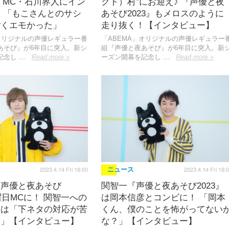
D MC・石川界人にイン
クト）村”にお迎え♪ 『声優と夜
 「もこさんとのサシ
あそび2023』もメロスのように
ごくエモかった」
走り抜く！【インタビュー】
」オリジナルの声優レギュラー番
「ABEMA」オリジナルの声優レギュラー
あそび』が6年目に突入。新シ
組『声優と夜あそび』が6年目に突入。新
記念し …
Read more »
ーズン開幕を記念し …
Read more »
2023.4.14 Fri 18:00
2023.4.14 Fri 18:
ニュース
『声優と夜あそび
関智一『声優と夜あそび2023』
金曜日MCに！ 関智一への
は岡本信彦とコンビに！ 「岡本
ジは「下ネタの対応が苦
くん、僕のことを怖がってない
…」【インタビュー】
な？」【インタビュー】