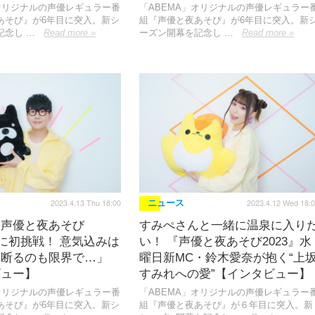
」オリジナルの声優レギュラー番
「ABEMA」オリジナルの声優レギュラー
あそび』が6年目に突入。新シ
組『声優と夜あそび』が6年目に突入。新
記念し …
Read more »
ーズン開幕を記念し …
Read more »
2023.4.13 Thu 18:00
2023.4.12 Wed 18:
ニュース
『声優と夜あそび
すみぺさんと一緒に温泉に入り
MCに初挑戦！ 意気込みは
い！ 『声優と夜あそび2023』水
ろ断るのも限界で…」
曜日新MC・鈴木愛奈が抱く“上
ビュー】
すみれへの愛”【インタビュー】
」オリジナルの声優レギュラー番
「ABEMA」オリジナルの声優レギュラー
あそび』が6年目に突入。新シ
組『声優と夜あそび』が６年目に突入。新