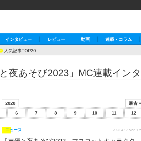
インタビュー
レビュー
動画
連載・コラム
人気記事TOP20
と夜あそび2023」MC連載イン
…
2020
最古 
6
7
8
9
10
11
12
2023.4.17 Mon 17
ニュース