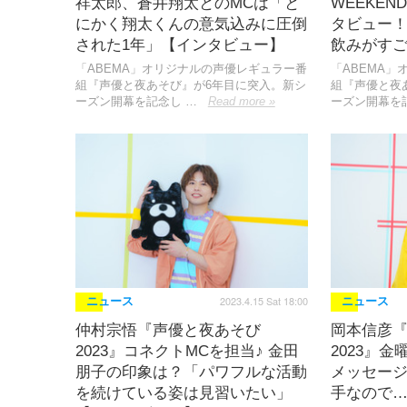
祥太郎、蒼井翔太とのMCは「と
WEEKEN
にかく翔太くんの意気込みに圧倒
タビュー！
された1年」【インタビュー】
飲みがす
「ABEMA」オリジナルの声優レギュラー番
「ABEMA
組『声優と夜あそび』が6年目に突入。新シ
組『声優と夜
ーズン開幕を記念し …
Read more »
ーズン開幕を
2023.4.15 Sat 18:00
ニュース
ニュース
仲村宗悟『声優と夜あそび
岡本信彦
2023』コネクトMCを担当♪ 金田
2023』
朋子の印象は？「パワフルな活動
メッセー
を続けている姿は見習いたい」
手なので