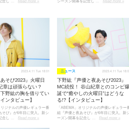
記念し …
Read more »
シーズン開幕を記念し …
Read more »
2023.4.11 Tue 18:01
2023.4.11 Tue 18:
ニュース
あそび2023』火曜日
下野紘『声優と夜あそび2023』
紀章は頑張らない？
MC続投！ 谷山紀章とのコンビ
ら下野紘の胸を借りてい
誕で“癒やしの火曜日”はどうな
【インタビュー】
る!?【インタビュー】
」オリジナルの声優レギュラー番
「ABEMA」オリジナルの声優レギュラー
あそび』が6年目に突入。新シ
組『声優と夜あそび』が6年目に突入。新
記念し …
Read more »
ーズン開幕を記念し …
Read more »