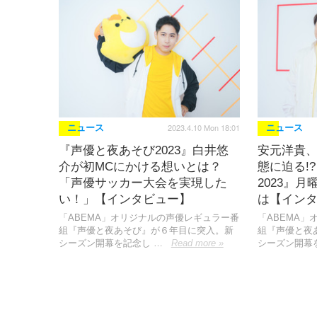
2023.4.10 Mon 18:01
ニュース
ニュース
『声優と夜あそび2023』白井悠
安元洋貴
介が初MCにかける想いとは？
態に迫る!
「声優サッカー大会を実現した
2023』
い！」【インタビュー】
は【イン
「ABEMA」オリジナルの声優レギュラー番
「ABEMA
組『声優と夜あそび』が６年目に突入。新
組『声優と夜
シーズン開幕を記念し …
Read more »
シーズン開幕