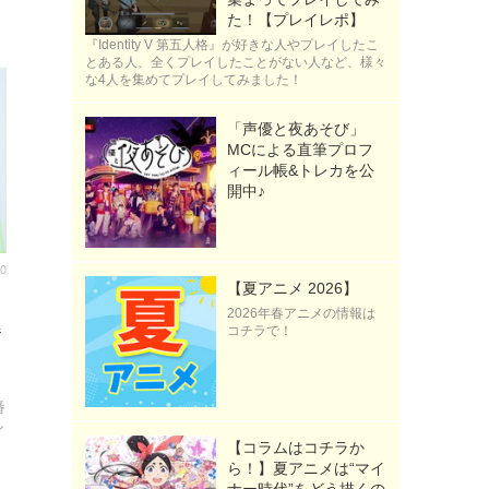
た！【プレイレポ】
『Identity V 第五人格』が好きな人やプレイしたこ
とある人、全くプレイしたことがない人など、様々
な4人を集めてプレイしてみました！
「声優と夜あそび」
MCによる直筆プロフ
ィール帳&トレカを公
開中♪
00
【夏アニメ 2026】
2026年春アニメの情報は
爆
コチラで！
番
シ
【コラムはコチラか
ら！】夏アニメは“マイ