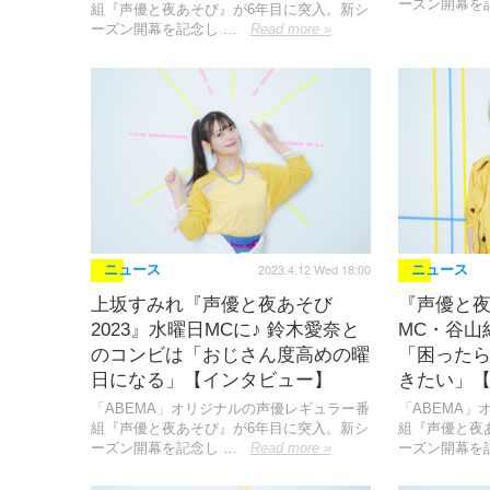
ーズン開幕を
組『声優と夜あそび』が6年目に突入。新シ
ーズン開幕を記念し …
Read more »
2023.4.12 Wed 18:00
ニュース
ニュース
上坂すみれ『声優と夜あそび
『声優と夜
2023』水曜日MCに♪ 鈴木愛奈と
MC・谷山
のコンビは「おじさん度高めの曜
「困った
日になる」【インタビュー】
きたい」
「ABEMA」オリジナルの声優レギュラー番
「ABEMA
組『声優と夜あそび』が6年目に突入。新シ
組『声優と夜
ーズン開幕を記念し …
Read more »
ーズン開幕を