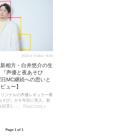
2023.4.10 Mon 18:00
、新相方・白井悠介の生
? 『声優と夜あそび
月曜日MC継続への思いと
タビュー】
」オリジナルの声優レギュラー番
あそび』が６年目に突入。新
を記念し …
Read more »
Page 1 of 1