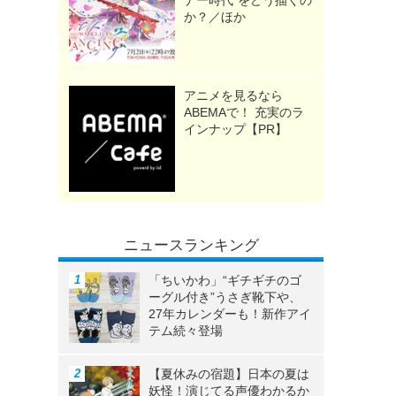
ナー時代”をどう描くの
か？／ほか
アニメを見るなら
ABEMAで！ 充実のラ
インナップ【PR】
ニュースランキング
「ちいかわ」“ギチギチのゴ
ーグル付き”うさぎ靴下や、
27年カレンダーも！新作アイ
テム続々登場
【夏休みの宿題】日本の夏は
妖怪！演じてる声優わかるか