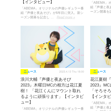
【インタビュー】
「ABEMA
組『声優と夜
「ABEMA」オリジナルの声優レギュラー番
ーズン開幕を
組『声優と夜あそび』が6年目に突入。新シ
ーズン開幕を記念し …
Read more »
2023.4.13 Thu 18:00
ニュース
ニュース
浪川大輔『声優と夜あそび
花江夏樹
2023』木曜日MCの相方は花江夏
2023』
樹！ 「花江くんにマウント取れ
「そろそ
るように頑張ります」【インタビ
【インタ
ュー】
「ABEMA
組『声優と夜
「ABEMA」オリジナルの声優レギュラー番