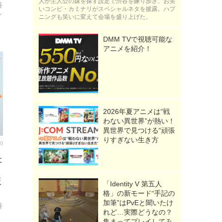
人が主人公の妹を探す設定で渋谷を練り歩き、お笑
番
いコンビ・カミナリがスペシャルネタを披露。ハプ
シ
ニングも笑いに変えて会場を盛り上げた。
DMM TVで視聴可能な
アニメを紹介！
2026年夏アニメは“戦
わない異世界”が熱い！
異世界で見つける“頑張
りすぎない生き方
00
た
坂
「Identity V 第五人
格」の新モード“手記の
加筆”はPvEと聞いたけ
番
れど…実際どうなの？
集まってプレイしてみ