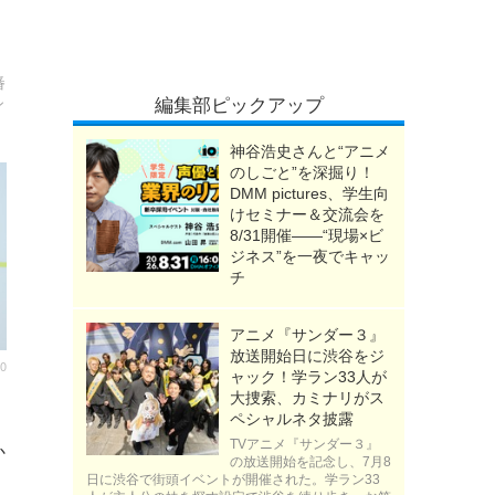
番
編集部ピックアップ
シ
神谷浩史さんと“アニメ
のしごと”を深掘り！
DMM pictures、学生向
けセミナー＆交流会を
8/31開催――“現場×ビ
ジネス”を一夜でキャッ
チ
アニメ『サンダー３』
放送開始日に渋谷をジ
00
ャック！学ラン33人が
大捜索、カミナリがス
ペシャルネタ披露
TVアニメ『サンダー３』
か
の放送開始を記念し、7月8
日に渋谷で街頭イベントが開催された。学ラン33