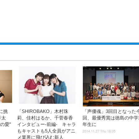
に挑
「SHIROBAKO」木村珠
「声優魂」3回目となった
孝太
莉、佳村はるか、千菅春香
回、最優秀賞は徳島の中学
の愛”
インタビュー-前編- キャラ
年生に
もキャストも5人全員がアニ
2014.11.27 Thu 18:05
メ業界に飛び込む新人