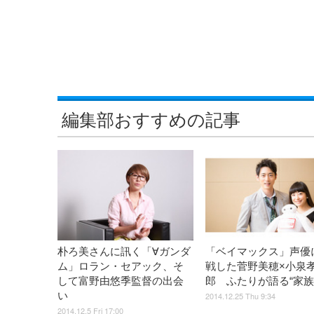
編集部おすすめの記事
朴ろ美さんに訊く「∀ガンダ
「ベイマックス」声優
ム」ロラン・セアック、そ
戦した菅野美穂×小泉
して富野由悠季監督の出会
郎 ふたりが語る“家族
い
2014.12.25 Thu 9:34
2014.12.5 Fri 17:00