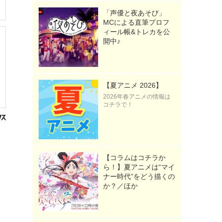
「声優と夜あそび」
MCによる直筆プロフ
ィール帳&トレカを公
開中♪
【夏アニメ 2026】
2026年春アニメの情報は
コチラで！
【コラムはコチラか
ら！】夏アニメは“マイ
ナー時代”をどう描くの
か？／ほか