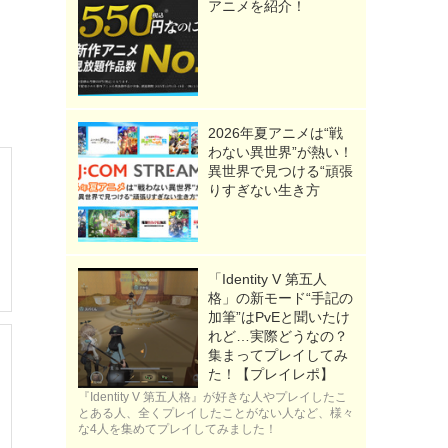
アニメを紹介！
2026年夏アニメは“戦
わない異世界”が熱い！
異世界で見つける“頑張
りすぎない生き方
「Identity V 第五人
格」の新モード“手記の
加筆”はPvEと聞いたけ
れど…実際どうなの？
集まってプレイしてみ
た！【プレイレポ】
『Identity V 第五人格』が好きな人やプレイしたこ
とある人、全くプレイしたことがない人など、様々
な4人を集めてプレイしてみました！