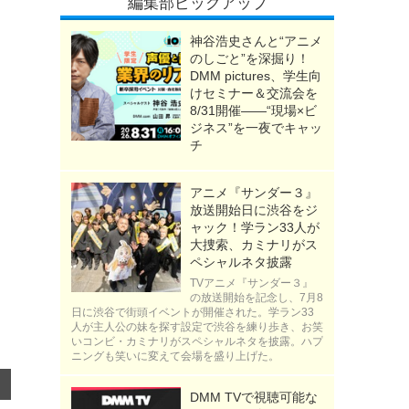
編集部ピックアップ
神谷浩史さんと“アニメ
のしごと”を深掘り！
DMM pictures、学生向
けセミナー＆交流会を
8/31開催――“現場×ビ
ジネス”を一夜でキャッ
チ
アニメ『サンダー３』
放送開始日に渋谷をジ
ャック！学ラン33人が
大捜索、カミナリがス
ペシャルネタ披露
TVアニメ『サンダー３』
の放送開始を記念し、7月8
日に渋谷で街頭イベントが開催された。学ラン33
人が主人公の妹を探す設定で渋谷を練り歩き、お笑
いコンビ・カミナリがスペシャルネタを披露。ハプ
ニングも笑いに変えて会場を盛り上げた。
DMM TVで視聴可能な