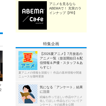
アニメを見るなら
ABEMAで！ 充実のラ
インナップ【PR】
特集企画
【2026夏アニメ】7月放送の
アニメ一覧（放送開始日＆配
信情報＆声優・スタッフ＆あ
らすじ）
夏アニメの情報を深掘り！ 作品の基本情報や関連
ニュースを随時更新
今
気になる「アンケート」結果
2
に注目
続編を作ってほしい作品やアニメ
化してほしい作品などについてア
ンケート、その結果を公開