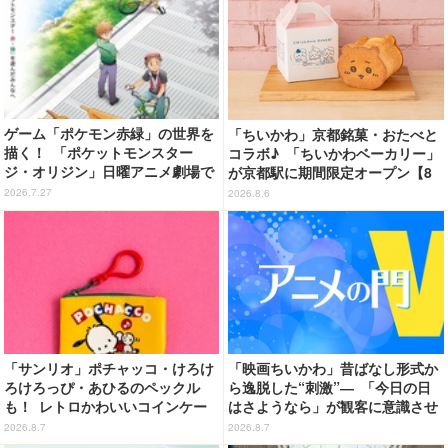
ゲーム「ポケモン赤緑」の世界を
「ちいかわ」京都銘菓・おたべと
描く！ 「ポケットモンスター
コラボ♪ 「ちいかわベーカリー」
ジ・オリジン」日曜アニメ劇場で
が京都駅に期間限定オープン【8
8月2日に放送
月13日～】
2026.7.27
2026.8.6
「サンリオ」ポチャッコ・けろけ
「映画ちいかわ」昔ばなし形式か
ろけろっぴ・あひるのペックル
ら逸脱した“刺激”― 「今日の日
も！ レトロかわいいコインケー
はさようなら」が観客に意識させ
ス第2弾がカプセルトイに登場♪
る物語の“裂け目”【藤津亮太のア
2026.8.7
2026.8.7
ニメの門V 133回】