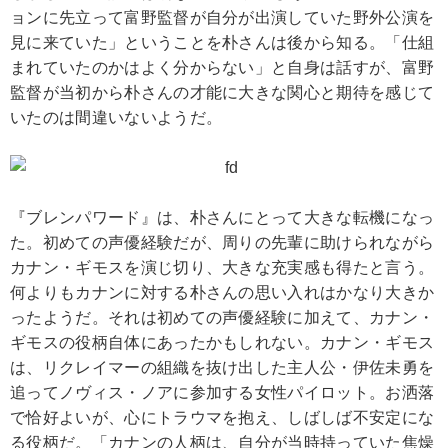
ョンに先立って富野監督が自分が出演していた野外公演を
見に来ていた」ということを朴さんは後から知る。「仕組
まれていたのかはよく分からない」と自身は話すが、富野
監督が当初から朴さんの才能に大きな関心と期待を感じて
いたのは間違いないようだ。
『ブレンパワード』は、朴さんにとって大きな転機になっ
た。初めての声優経験だが、周りの先輩に助けられながら
カナン・ギモスを演じ切り、大きな充実感も得たと言う。
何よりもカナンに対する朴さんの思い入れはかなり大きか
ったようだ。それは初めての声優経験に加えて、カナン・
ギモスの役柄自体にあったかもしれない。カナン・ギモス
は、リクレイマーの組織を抜け出した主人公・伊佐未勇を
追ってノヴィス・ノアに参加する女性パイロット。お洒落
で恰好よいが、心にトラウマを抱え、しばしば不安定にな
る役柄だ。「カナンの人柄は、自分が当時持っていた焦燥