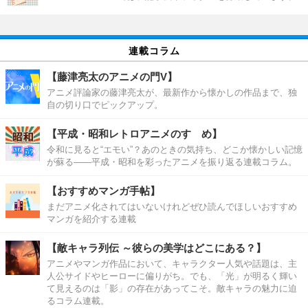
連載コラム
【藤津亮太のアニメの門V】
アニメ評論家の藤津亮太が、最新作から懐かしの作品まで、独
自の切り口でピックアップ。
【平成・昭和レトロアニメのすゝめ】
令和に見ると“エモい”？あのときの気持ち、どこか懐かしい記憶
が蘇る――平成・昭和を彩ったアニメを振り返る連載コラム。
【おすすめマンガ手帖】
まだアニメ化されてはいないけれどぜひ読んでほしいおすすめ
マンガを紹介する連載
【敵キャラ列伝 ～彼らの美学はどこにある？】
アニメやマンガ作品において、キャラクター人気や話題は、主
人公サイドやヒーローに偏りがち。でも、「光」が明るく輝い
て見えるのは「影」の存在があってこそ。敵キャラの魅力に迫
るコラム連載。