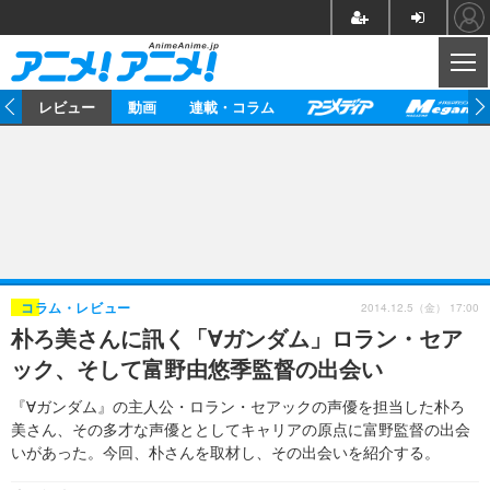
CL
ー
レビュー
動画
連載・コラム
ニュース
アニメ
映画/ドラマ
イベントレポート
マンガ
ノベル
アニメ
映画
インタビュー
音楽
声優
ライブ
舞台
スタッフ
声優
レビュー
2014.12.5（金） 17:00
コラム・レビュー
朴ろ美さんに訊く「∀ガンダム」ロラン・セア
ゲーム
グッズ
海外イベント
ビジネス
俳優・タレント
アーティスト
アニメ
実写
動画
ック、そして富野由悠季監督の出会い
イベント
海外
ビジネス
書評
イベント
アニメ
映画/ドラマ
連載・コラム
『∀ガンダム』の主人公・ロラン・セアックの声優を担当した朴ろ
美さん、その多才な声優ととしてキャリアの原点に富野監督の出会
ゲーム
座談会
アニメ！アニメ！TV
ABEMA Cafe
いがあった。今回、朴さんを取材し、その出会いを紹介する。