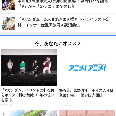
氷川竜介×藤津亮太特別対談-後編-：富野作品を語る
『∀』から『G-レコ』までの15年
「∀ガンダム」Box II あきまん描き下ろしイラスト公
開 インナーは重田敦司＆菱沼義仁
今、あなたにオススメ
「∀ガンダム」イベントに朴ろ美
朴ろ美、宮野真守 ボイス入り目
らキャスト陣が集結 15年の想い
覚まし時計 限定販売開始
を語る
2015.1.6
2009.8.21