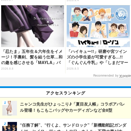
2026.8.4
品登場
「忍たま」五年生＆六年生をイメ
「ハイキュー!!」研磨や宮ツイン
ージ！手裏剣、髪を結う仕草…和
ズの小学生姿が可愛すぎる…!!
の趣を感じさせる「MAYLA」パ
「ぐんぐん牛乳」や「しまだマー
ンプス
ト」デザインのグッズも!? ロー
2026.8.8
2026.8.5
ソン限定グッズが登場！
Recommended by
アクセスランキング
ニャンコ先生がひょっこり♪「夏目友人帳」コラボアパレ
ル登場！もこもこバッグやカーディガンなど全8型
“任務了解”、“行くよ、サンドロック”「新機動戦記ガンダ