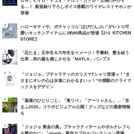
ムＷ」ヒイロ・デュオ・トロワ・カトル・五飛の声がす
る…！ 新規録り下ろしボイス搭載のワイヤレスイヤホンが
登場
ハローキティや、ポチャッコら“はぴだんぶい”がレトロ可
愛いキッチンアイテムに♪約90商品が登場【212 KITCHEN
STORE】
「忍たま」五年生＆六年生をイメージ！手裏剣、髪を結う
仕草…和の趣を感じさせる「MAYLA」パンプス
「ジョジョ」ブチャラティのカリスマTシャツ登場ッ！“き
さまにオレの心は永遠にわかるまいッ！”や感動のクライマ
ックスをデザイン
「薬屋のひとりごと」「東リベ」「アーリャさん」…「京
まふ2026」コラボビジュアル公開！グッズなどの最新情報
も
「ジョジョ 黄金の風」ブチャラティチームやポルナレフら
を華やかに♪ 「glamb」新作カプセルコレクション登場