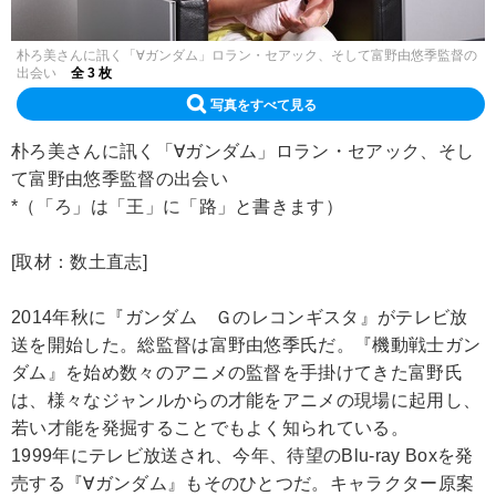
朴ろ美さんに訊く「∀ガンダム」ロラン・セアック、そして富野由悠季監督の
出会い
全 3 枚
写真をすべて見る
朴ろ美さんに訊く「∀ガンダム」ロラン・セアック、そし
て富野由悠季監督の出会い
*（「ろ」は「王」に「路」と書きます）
[取材：数土直志]
2014年秋に『ガンダム Ｇのレコンギスタ』がテレビ放
送を開始した。総監督は富野由悠季氏だ。『機動戦士ガン
ダム』を始め数々のアニメの監督を手掛けてきた富野氏
は、様々なジャンルからの才能をアニメの現場に起用し、
若い才能を発掘することでもよく知られている。
1999年にテレビ放送され、今年、待望のBlu-ray Boxを発
売する『∀ガンダム』もそのひとつだ。キャラクター原案