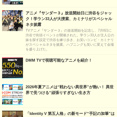
アニメ『サンダー３』放送開始日に渋谷をジャッ
ク！学ラン33人が大捜索、カミナリがスペシャル
ネタ披露
TVアニメ『サンダー３』の放送開始を記念し、7月8日に
渋谷で街頭イベントが開催された。学ラン33人が主人公の
妹を探す設定で渋谷を練り歩き、お笑いコンビ・カミナリ
がスペシャルネタを披露。ハプニングも笑いに変えて会場
を盛り上げた。
DMM TVで視聴可能なアニメを紹介！
2026年夏アニメは“戦わない異世界”が熱い！ 異世
界で見つける“頑張りすぎない生き方
「Identity V 第五人格」の新モード“手記の加筆”は