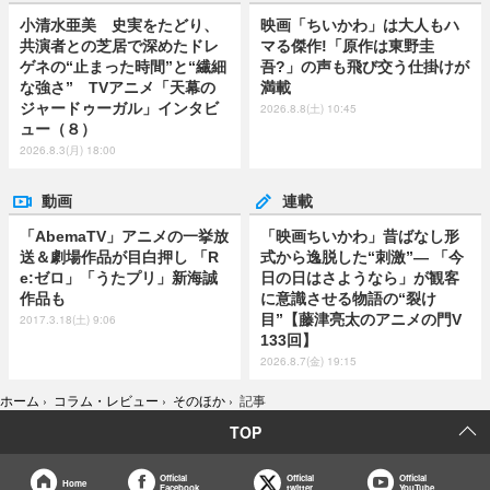
小清水亜美 史実をたどり、
映画「ちいかわ」は大人もハ
共演者との芝居で深めたドレ
マる傑作!「原作は東野圭
ゲネの“止まった時間”と“繊細
吾?」の声も飛び交う仕掛けが
な強さ” TVアニメ「天幕の
満載
ジャードゥーガル」インタビ
2026.8.8(土) 10:45
ュー（８）
2026.8.3(月) 18:00
動画
連載
「AbemaTV」アニメの一挙放
「映画ちいかわ」昔ばなし形
送＆劇場作品が目白押し 「R
式から逸脱した“刺激”― 「今
e:ゼロ」「うたプリ」新海誠
日の日はさようなら」が観客
作品も
に意識させる物語の“裂け
目”【藤津亮太のアニメの門V
2017.3.18(土) 9:06
133回】
2026.8.7(金) 19:15
ホーム
›
コラム・レビュー
›
そのほか
›
記事
TOP
Official
Official
Official
Home
Facebook
twitter
YouTube