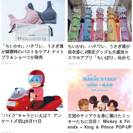
「ちいかわ」ハチワレ、うさぎ達
ちいかわ、ハチワレ、うさぎ達が
が就寝時のバストをケア♪ ナイト
浴衣姿に♪限定グッズも大盛況☆
ブラ＆ショーツが発売
スマホアプリ「ちいぽけ」仙台七
夕まつりに七夕飾りを掲出【レ
2026.8.4
2026.8.7
ポ】
“バイク”キャラといえば？ アン
王冠やティアラを身に着けたミッ
ケート〆切は8月11日
キーたちに注目！ Mickey & Fri
ends × King & Prince POP-UP
SHOP「MAGIC STAGE」に新商
2026.8.7