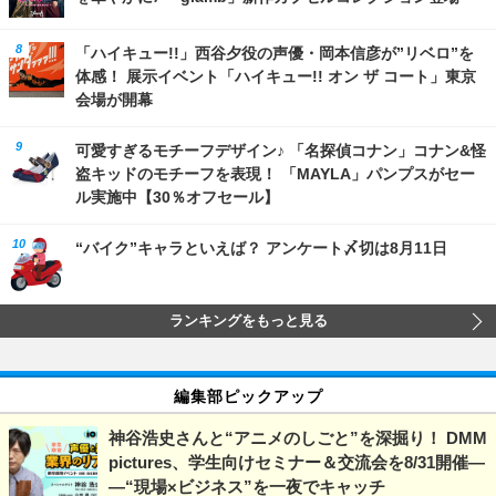
「ハイキュー!!」西谷夕役の声優・岡本信彦が”リベロ”を
体感！ 展示イベント「ハイキュー!! オン ザ コート」東京
会場が開幕
可愛すぎるモチーフデザイン♪ 「名探偵コナン」コナン&怪
盗キッドのモチーフを表現！ 「MAYLA」パンプスがセー
ル実施中【30％オフセール】
“バイク”キャラといえば？ アンケート〆切は8月11日
ランキングをもっと見る
編集部ピックアップ
神谷浩史さんと“アニメのしごと”を深掘り！ DMM
pictures、学生向けセミナー＆交流会を8/31開催―
―“現場×ビジネス”を一夜でキャッチ