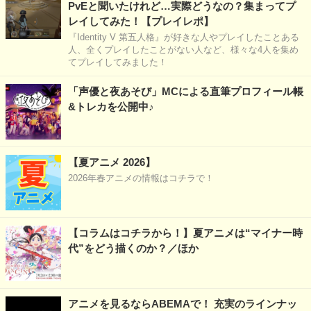
PvEと聞いたけれど…実際どうなの？集まってプ
レイしてみた！【プレイレポ】
『Identity V 第五人格』が好きな人やプレイしたことある
人、全くプレイしたことがない人など、様々な4人を集め
てプレイしてみました！
「声優と夜あそび」MCによる直筆プロフィール帳
&トレカを公開中♪
【夏アニメ 2026】
2026年春アニメの情報はコチラで！
【コラムはコチラから！】夏アニメは“マイナー時
代”をどう描くのか？／ほか
アニメを見るならABEMAで！ 充実のラインナッ