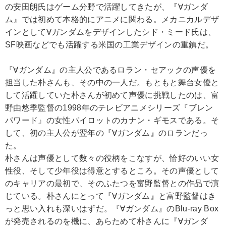
の安田朗氏はゲーム分野で活躍してきたが、『∀ガンダ
ム』では初めて本格的にアニメに関わる。メカニカルデザ
インとして∀ガンダムをデザインしたシド・ミード氏は、
SF映画などでも活躍する米国の工業デザインの重鎮だ。
『∀ガンダム』の主人公であるロラン・セアックの声優を
担当した朴さんも、その中の一人だ。もともと舞台女優と
して活躍していた朴さんが初めて声優に挑戦したのは、富
野由悠季監督の1998年のテレビアニメシリーズ『ブレン
パワード』の女性パイロットのカナン・ギモスである。そ
して、初の主人公が翌年の『∀ガンダム』のロランだっ
た。
朴さんは声優として数々の役柄をこなすが、恰好のいい女
性役、そして少年役は得意とするところ。その声優として
のキャリアの最初で、そのふたつを富野監督との作品で演
じている。朴さんにとって『∀ガンダム』と富野監督はき
っと思い入れも深いはずだ。『∀ガンダム』のBlu-ray Box
が発売されるのを機に、あらためて朴さんに『∀ガンダ