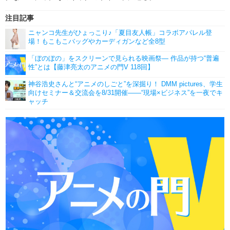
注目記事
ニャンコ先生がひょっこり♪「夏目友人帳」コラボアパレル登
場！もこもこバッグやカーディガンなど全8型
「ぼのぼの」をスクリーンで見られる映画祭― 作品が持つ“普遍
性”とは【藤津亮太のアニメの門V 118回】
神谷浩史さんと“アニメのしごと”を深掘り！ DMM pictures、学生
向けセミナー＆交流会を8/31開催――“現場×ビジネス”を一夜でキ
ャッチ