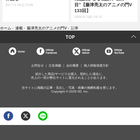
目”【藤津亮太のアニメの門V
2017.3.18(土) 9:06
133回】
2026.8.7(金) 19:15
ホーム
›
連載
›
藤津亮太のアニメの門V
›
記事
TOP
Official
Official
Official
Home
Facebook
twitter
YouTube
お問合せ
広告掲載
会社概要
個人情報保護方針
紹介した商品/サービスを購入、契約した場合に、
売上の一部が弊社サイトに還元されることがあります。
当サイトに掲載の記事・見出し・写真・画像の無断転載を禁じます。
Copyright © 2026 IID, Inc.