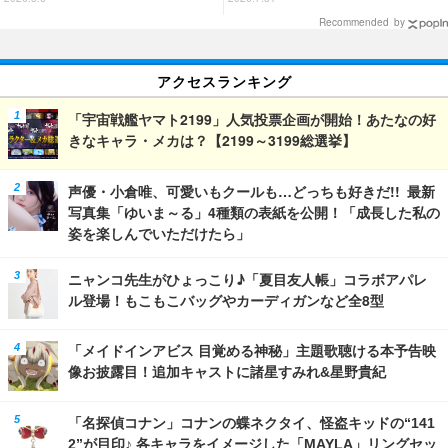
クレヨンしんちゃん 奇々怪々！
Recommended by
オラの妖怪バケ～ション』公開記
念】
アクセスランキング
「宇宙戦艦ヤマト2199」人気投票企画が開始！あたなの好
きなキャラ・メカは？【2199～3199総選挙】
声優・小倉唯、可愛いもクールも…どっちも好きだ!! 最新
写真集「ゆいま～る」4種類の表紙を公開！「成長した私の
姿を楽しんでいただけたら」
ニャンコ先生がひょっこり♪「夏目友人帳」コラボアパレ
ル登場！もこもこバッグやカーディガンなど全8型
「メイドインアビス 目覚める神秘」主題歌聴ける本予告映
像お披露目！追加キャストに諸星すみれ&星野貴紀
「名探偵コナン」コナンの蝶ネクタイ、怪盗キッドの“141
2”が目印♪ 各キャラをイメージした「MAYLA」リングセッ