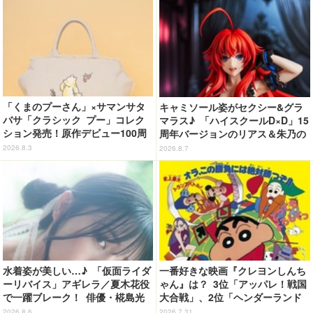
「くまのプーさん」×サマンサタ
キャミソール姿がセクシー&グラ
バサ「クラシック プー」コレク
マラス♪ 「ハイスクールD×D」15
ション発売！原作デビュー100周
周年バージョンのリアス＆朱乃の
年記念でハンドバッグや財布など
フィギュアがリニューアルパッケ
2026.8.3
2026.8.7
全6種が登場
ージで登場！
水着姿が美しい…♪ 「仮面ライダ
一番好きな映画『クレヨンしんち
ーリバイス」アギレラ／夏木花役
ゃん』は？ 3位「アッパレ！戦国
で一躍ブレーク！ 俳優・椛島光
大合戦」、2位「ヘンダーランド
の2nd写真集が予約開始
の大冒険」、1位は…？【『映画
2026.8.6
2026.7.31