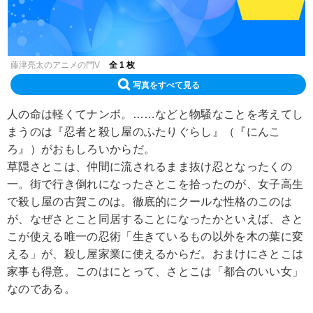
藤津亮太のアニメの門V
全 1 枚
写真をすべて見る
人の命は軽くてナンボ。……などと物騒なことを考えてし
まうのは『忍者と殺し屋のふたりぐらし』（『にんこ
ろ』）がおもしろいからだ。
草隠さとこは、仲間に流されるまま抜け忍となったくの
一。街で行き倒れになったさとこを拾ったのが、女子高生
で殺し屋の古賀このは。徹底的にクールな性格のこのは
が、なぜさとこと同居することになったかといえば、さと
こが使える唯一の忍術「生きているもの以外を木の葉に変
える」が、殺し屋家業に使えるからだ。おまけにさとこは
家事も得意。このはにとって、さとこは「都合のいい女」
なのである。