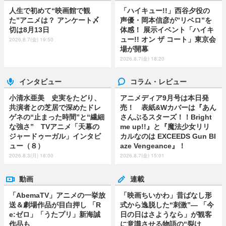
人生で初めて“映画館で観
「ハイキュー!!」西谷夕役の
た”アニメは？ アンケート〆
声優・岡本信彦が”リベロ”を
切は8月13日
体感！ 展示イベント「ハイキ
ュー!! オン ザ コート」東京会
2026.8.7(金) 19:50
場が開幕
2026.8.7(金) 18:20
インタビュー
コラム・レビュー
小清水亜美 史実をたどり、
アニメディア9月号は本日発
共演者との芝居で深めたドレ
売！ 表紙&Wカバーは『あん
ゲネの“止まった時間”と“繊細
さんぶるスターズ！！Bright
な強さ” TVアニメ「天幕の
me up!!』と『魔法少女リリ
ジャードゥーガル」インタビ
カルなのは EXCEEDS Gun Bl
ュー（８）
aze Vengeance』！
2026.8.3(月) 18:00
2026.8.7(金) 15:01
動画
連載
「AbemaTV」アニメの一挙放
「映画ちいかわ」昔ばなし形
送＆劇場作品が目白押し 「R
式から逸脱した“刺激”― 「今
e:ゼロ」「うたプリ」新海誠
日の日はさようなら」が観客
作品も
に意識させる物語の“裂け