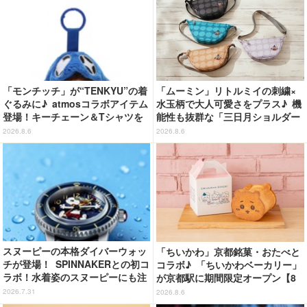
タバレあり反応まとめ】
「モンチッチ」が“TENKYU”の着
「ムーミン」リトルミイの刺繍×
ぐるみに♪ atmosコラボアイテム
水玉柄で大人可愛さをプラス♪ 機
登場！キーチェーン＆Tシャツを
能性も抜群な「三日月ショルダー
展開
バッグ」が新登場
2026.8.6
2026.8.6
スヌーピーの本格ダイバーウォッ
「ちいかわ」京都銘菓・おたべと
チが登場！ SPINNAKERとの初コ
コラボ♪ 「ちいかわベーカリー」
ラボ！水着姿のスヌーピーにも注
が京都駅に期間限定オープン【8
目
月13日～】
2026.7.31
2026.8.6