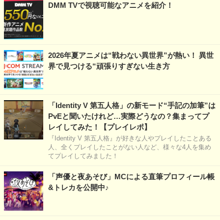
DMM TVで視聴可能なアニメを紹介！
2026年夏アニメは“戦わない異世界”が熱い！ 異世
界で見つける“頑張りすぎない生き方
「Identity V 第五人格」の新モード“手記の加筆”は
PvEと聞いたけれど…実際どうなの？集まってプ
レイしてみた！【プレイレポ】
『Identity V 第五人格』が好きな人やプレイしたことある
人、全くプレイしたことがない人など、様々な4人を集め
てプレイしてみました！
「声優と夜あそび」MCによる直筆プロフィール帳
&トレカを公開中♪