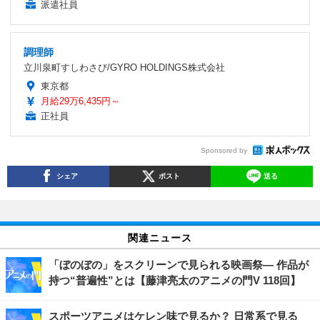
派遣社員
調理師
立川泉町すしわさび/GYRO HOLDINGS株式会社
東京都
月給29万6,435円～
正社員
Sponsored by
シェア
ポスト
送る
関連ニュース
「ぼのぼの」をスクリーンで見られる映画祭― 作品が
持つ“普遍性”とは【藤津亮太のアニメの門V 118回】
スポーツアニメはケレン味で見るか？ 日常系で見る