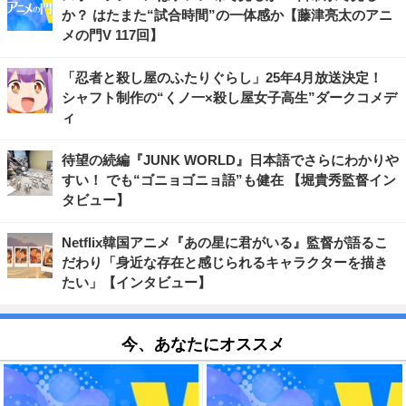
か？ はたまた“試合時間”の一体感か【藤津亮太のアニ
メの門V 117回】
「忍者と殺し屋のふたりぐらし」25年4月放送決定！
シャフト制作の“くノ一×殺し屋女子高生”ダークコメデ
ィ
待望の続編『JUNK WORLD』日本語でさらにわかりや
すい！ でも“ゴニョゴニョ語”も健在 【堀貴秀監督イン
タビュー】
Netflix韓国アニメ『あの星に君がいる』監督が語るこ
だわり「身近な存在と感じられるキャラクターを描き
たい」【インタビュー】
今、あなたにオススメ