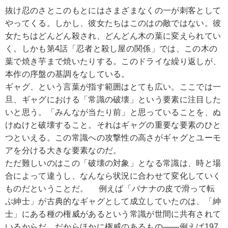
抜け忍のさとこのもとにはさまざまなくの一が刺客として
やってくる。しかし、彼女たちはこのはの敵ではない。彼
女たちはどんどん殺され、どんどん木の葉に変えられてい
く。しかも第4話「忍者と殺し屋の関係」では、この木の
葉で焼き芋まで焼いたりする。このドライな繰り返しが、
本作の序盤の基調をなしている。
ギャグ、という言葉が指す範囲はとても広い。ここでは一
旦、ギャグにおける「常識の破壊」という要素に注目した
いと思う。「みんなが当たり前」と思っていることを、ぬ
けぬけと破壊すること。それはギャグの重要な要素のひと
つといえる。この常識への攻撃性の高さがギャグとユーモ
アを分ける大きな要素なのだ。
ただ難しいのはこの「破壊の対象」となる常識は、時と場
合によって違うし、なんなら状況に合わせて変化していく
ものだということだ。 例えば「バナナの皮で滑って転
ぶ紳士」が古典的なギャグとして成立していたのは、「紳
士」にある種の権威があるという常識が世間に共有されて
いるからだ。だからほかに権威のあるもの――例えば197