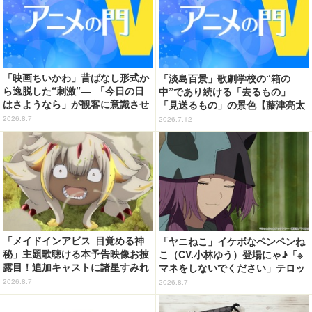
「映画ちいかわ」昔ばなし形式か
「淡島百景」歌劇学校の“箱の
ら逸脱した“刺激”― 「今日の日
中”であり続ける「去るもの」
はさようなら」が観客に意識させ
「見送るもの」の景色【藤津亮太
る物語の“裂け目”【藤津亮太のア
のアニメの門V 132回】
2026.8.7
2026.7.12
ニメの門V 133回】
「メイドインアビス 目覚める神
「ヤニねこ」イケボなペンペンね
秘」主題歌聴ける本予告映像お披
こ（CV.小林ゆう）登場にゃ♪「※
露目！追加キャストに諸星すみれ
マネをしないでください」テロッ
&星野貴紀
プや、アルねこ失踪で江ノ島が聖
2026.8.7
2026.8.7
地になっちゃう!?「今期の癒し
枠」「怒られない回」第6話【ネ