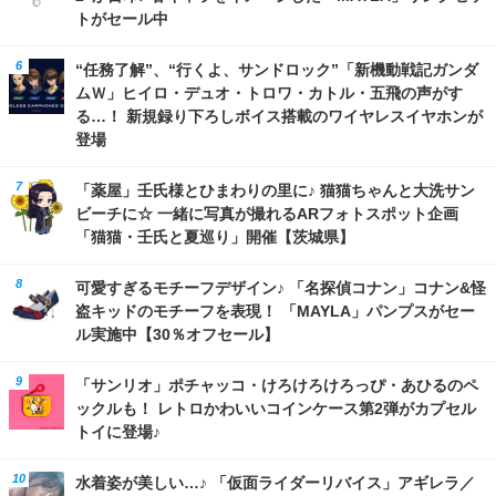
トがセール中
“任務了解”、“行くよ、サンドロック”「新機動戦記ガンダ
ムＷ」ヒイロ・デュオ・トロワ・カトル・五飛の声がす
る…！ 新規録り下ろしボイス搭載のワイヤレスイヤホンが
登場
「薬屋」壬氏様とひまわりの里に♪ 猫猫ちゃんと大洗サン
ビーチに☆ 一緒に写真が撮れるARフォトスポット企画
「猫猫・壬氏と夏巡り」開催【茨城県】
可愛すぎるモチーフデザイン♪ 「名探偵コナン」コナン&怪
盗キッドのモチーフを表現！ 「MAYLA」パンプスがセー
ル実施中【30％オフセール】
「サンリオ」ポチャッコ・けろけろけろっぴ・あひるのペ
ックルも！ レトロかわいいコインケース第2弾がカプセル
トイに登場♪
水着姿が美しい…♪ 「仮面ライダーリバイス」アギレラ／