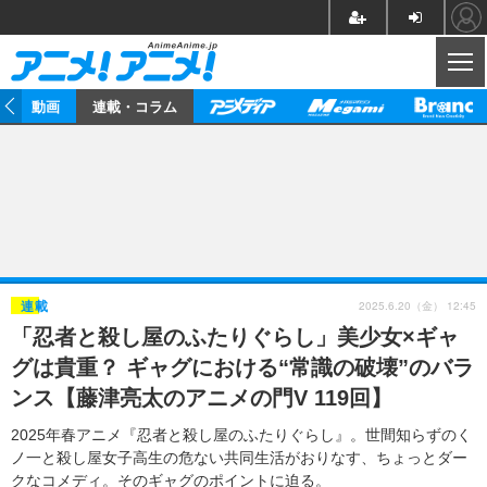
CL
動画
連載・コラム
ニュース
アニメ
映画/ドラマ
イベントレポート
マンガ
ノベル
アニメ
映画
インタビュー
音楽
声優
ライブ
舞台
スタッフ
声優
レビュー
2025.6.20（金） 12:45
連載
「忍者と殺し屋のふたりぐらし」美少女×ギャ
ゲーム
グッズ
海外イベント
ビジネス
俳優・タレント
アーティスト
アニメ
実写
動画
グは貴重？ ギャグにおける“常識の破壊”のバラ
イベント
海外
ビジネス
書評
イベント
アニメ
映画/ドラマ
連載・コラム
ンス【藤津亮太のアニメの門V 119回】
ゲーム
座談会
アニメ！アニメ！TV
ABEMA Cafe
2025年春アニメ『忍者と殺し屋のふたりぐらし』。世間知らずのく
ノ一と殺し屋女子高生の危ない共同生活がおりなす、ちょっとダー
クなコメディ。そのギャグのポイントに迫る。