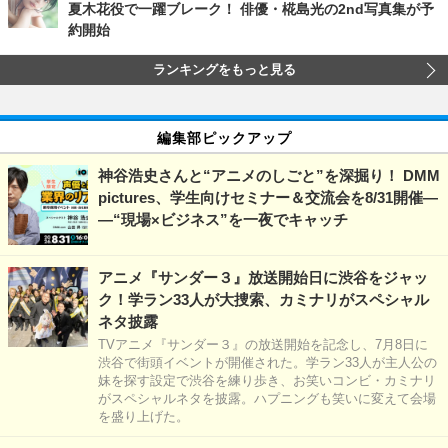
夏木花役で一躍ブレーク！ 俳優・椛島光の2nd写真集が予
約開始
ランキングをもっと見る
編集部ピックアップ
神谷浩史さんと“アニメのしごと”を深掘り！ DMM
pictures、学生向けセミナー＆交流会を8/31開催―
―“現場×ビジネス”を一夜でキャッチ
アニメ『サンダー３』放送開始日に渋谷をジャッ
ク！学ラン33人が大捜索、カミナリがスペシャル
ネタ披露
TVアニメ『サンダー３』の放送開始を記念し、7月8日に
渋谷で街頭イベントが開催された。学ラン33人が主人公の
妹を探す設定で渋谷を練り歩き、お笑いコンビ・カミナリ
がスペシャルネタを披露。ハプニングも笑いに変えて会場
を盛り上げた。