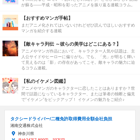
が蘇る――平成・昭和を彩ったアニメを振り返る連載コラム。
【おすすめマンガ手帖】
まだアニメ化されてはいないけれどぜひ読んでほしいおすすめ
マンガを紹介する連載
【敵キャラ列伝 ～彼らの美学はどこにある？】
アニメやマンガ作品において、キャラクター人気や話題は、主
人公サイドやヒーローに偏りがち。でも、「光」が明るく輝い
て見えるのは「影」の存在があってこそ。敵キャラの魅力に迫
るコラム連載。
【私のイケメン図鑑】
アニメやマンガのキャラクターに恋したことはありますか？世
間で話題になっているキャラクター、または筆者の独断と偏見
で“イケメン”をピックアップ！ イケメンの魅力をご紹介♪
タクシードライバー/二種免許取得費用全額会社負担
湘南交通株式会社
神奈川県