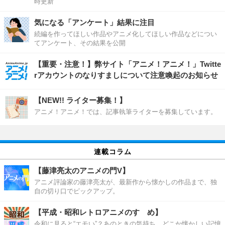
時更新
気になる「アンケート」結果に注目
続編を作ってほしい作品やアニメ化してほしい作品などについ
てアンケート、その結果を公開
【重要・注意！】弊サイト「アニメ！アニメ！」Twitte
rアカウントのなりすましについて注意喚起のお知らせ
【NEW!! ライター募集！】
アニメ！アニメ！では、記事執筆ライターを募集しています。
連載コラム
【藤津亮太のアニメの門V】
アニメ評論家の藤津亮太が、最新作から懐かしの作品まで、独
自の切り口でピックアップ。
【平成・昭和レトロアニメのすゝめ】
令和に見ると“エモい”？あのときの気持ち、どこか懐かしい記憶