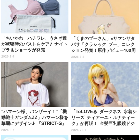
「ちいかわ」ハチワレ、うさぎ達
「くまのプーさん」×サマンサタ
が就寝時のバストをケア♪ ナイト
バサ「クラシック プー」コレク
ブラ＆ショーツが発売
ション発売！原作デビュー100周
年記念でハンドバッグや財布など
2026.8.4
2026.8.3
全6種が登場
“ハマーン様、バンザーイ！”「機
「ToLOVEる ダークネス 水着シ
動戦士ガンダムZZ」ハマーン様を
リーズ ティアーユ・ルナティー
華麗にデザイン♪ 「STRICT-G」
ク」が再販！ 金髪巨乳眼鏡ドジ
Tシャツなどミニコレクション登
っ子教師の豊満な果実を包むブル
2026.8.7
2026.7.21
場
ーの水着がドッキドキ♪