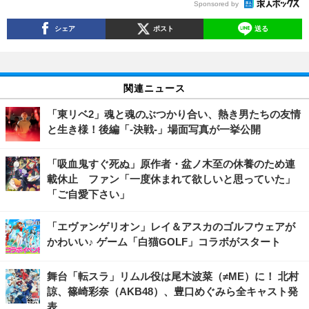
Sponsored by
シェア
ポスト
送る
関連ニュース
「東リベ2」魂と魂のぶつかり合い、熱き男たちの友情
と生き様！後編「-決戦-」場面写真が一挙公開
「吸血鬼すぐ死ぬ」原作者・盆ノ木至の休養のため連
載休止 ファン「一度休まれて欲しいと思っていた」
「ご自愛下さい」
「エヴァンゲリオン」レイ＆アスカのゴルフウェアが
かわいい♪ ゲーム「白猫GOLF」コラボがスタート
舞台「転スラ」リムル役は尾木波菜（≠ME）に！ 北村
諒、篠崎彩奈（AKB48）、豊口めぐみら全キャスト発
表