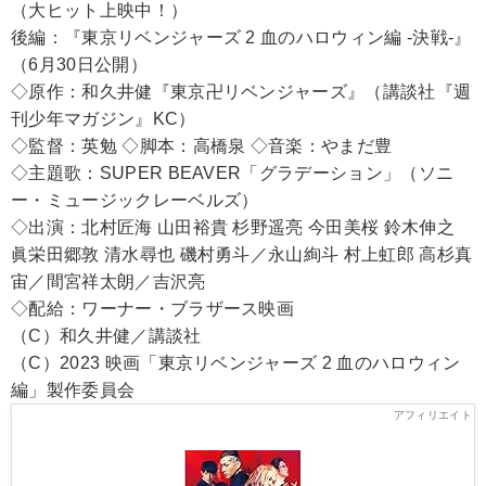
（大ヒット上映中！）
後編：『東京リベンジャーズ 2 血のハロウィン編 -決戦-』
（6月30日公開）
◇原作：和久井健『東京卍リベンジャーズ』（講談社『週
刊少年マガジン』KC）
◇監督：英勉 ◇脚本：高橋泉 ◇音楽：やまだ豊
◇主題歌：SUPER BEAVER「グラデーション」（ソニ
ー・ミュージックレーベルズ）
◇出演：北村匠海 山田裕貴 杉野遥亮 今田美桜 鈴木伸之
眞栄田郷敦 清水尋也 磯村勇斗／永山絢斗 村上虹郎 高杉真
宙／間宮祥太朗／吉沢亮
◇配給：ワーナー・ブラザース映画
（C）和久井健／講談社
（C）2023 映画「東京リベンジャーズ 2 血のハロウィン
編」製作委員会