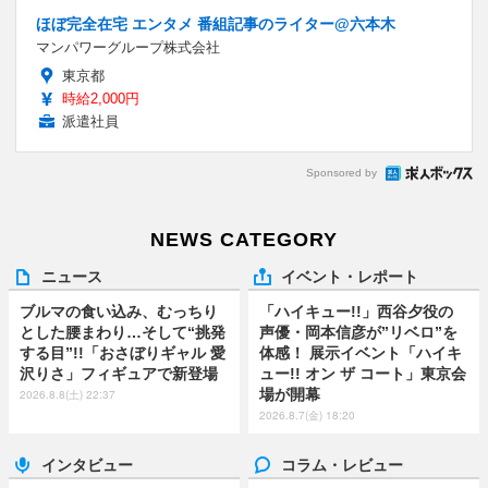
ほぼ完全在宅 エンタメ 番組記事のライター@六本木
マンパワーグループ株式会社
東京都
時給2,000円
派遣社員
Sponsored by
NEWS CATEGORY
ニュース
イベント・レポート
ブルマの食い込み、むっちり
「ハイキュー!!」西谷夕役の
とした腰まわり…そして“挑発
声優・岡本信彦が”リベロ”を
する目”!!「おさぼりギャル 愛
体感！ 展示イベント「ハイキ
沢りさ」フィギュアで新登場
ュー!! オン ザ コート」東京会
場が開幕
2026.8.8(土) 22:37
2026.8.7(金) 18:20
インタビュー
コラム・レビュー