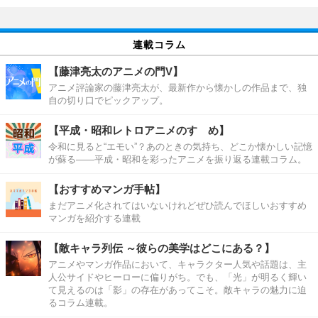
連載コラム
【藤津亮太のアニメの門V】
アニメ評論家の藤津亮太が、最新作から懐かしの作品まで、独
自の切り口でピックアップ。
【平成・昭和レトロアニメのすゝめ】
令和に見ると“エモい”？あのときの気持ち、どこか懐かしい記憶
が蘇る――平成・昭和を彩ったアニメを振り返る連載コラム。
【おすすめマンガ手帖】
まだアニメ化されてはいないけれどぜひ読んでほしいおすすめ
マンガを紹介する連載
【敵キャラ列伝 ～彼らの美学はどこにある？】
アニメやマンガ作品において、キャラクター人気や話題は、主
人公サイドやヒーローに偏りがち。でも、「光」が明るく輝い
て見えるのは「影」の存在があってこそ。敵キャラの魅力に迫
るコラム連載。