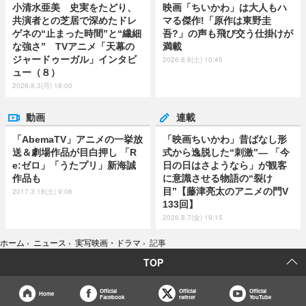
小清水亜美 史実をたどり、
映画「ちいかわ」は大人もハ
共演者との芝居で深めたドレ
マる傑作!「原作は東野圭
ゲネの“止まった時間”と“繊細
吾?」の声も飛び交う仕掛けが
な強さ” TVアニメ「天幕の
満載
ジャードゥーガル」インタビ
2026.8.8(土) 10:45
ュー（８）
2026.8.3(月) 18:00
動画
連載
「AbemaTV」アニメの一挙放
「映画ちいかわ」昔ばなし形
送＆劇場作品が目白押し 「R
式から逸脱した“刺激”― 「今
e:ゼロ」「うたプリ」新海誠
日の日はさようなら」が観客
作品も
に意識させる物語の“裂け
目”【藤津亮太のアニメの門V
2017.3.18(土) 9:06
133回】
2026.8.7(金) 19:15
ホーム
›
ニュース
›
実写映画・ドラマ
›
記事
TOP
Official
Official
Official
Home
Facebook
twitter
YouTube