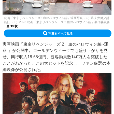
映画『東京リベンジャーズ2 血のハロウィン編』場面写真（C）和久井健／講
談社 （C）2023 映画「東京リベンジャーズ 2 血のハロウィン編」製作委員会
全 39 枚
写真をすべて見る
実写映画『東京リベンジャーズ 2 血のハロウィン編 -運
命-』が公開中。ゴールデンウィークでも盛り上がりを見
せ、興行収入18.68億円、観客動員数140万人を突破した
ことがわかった。この大ヒットを記念し、ファン厳選の本
編映像が公開された。