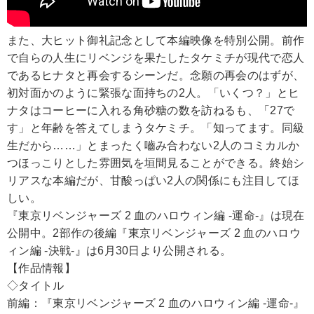
また、大ヒット御礼記念として本編映像を特別公開。前作
で自らの人生にリベンジを果たしたタケミチが現代で恋人
であるヒナタと再会するシーンだ。念願の再会のはずが、
初対面かのように緊張な面持ちの2人。「いくつ？」とヒ
ナタはコーヒーに入れる角砂糖の数を訪ねるも、「27で
す」と年齢を答えてしまうタケミチ。「知ってます。同級
生だから……」とまったく嚙み合わない2人のコミカルか
つほっこりとした雰囲気を垣間見ることができる。終始シ
リアスな本編だが、甘酸っぱい2人の関係にも注目してほ
しい。
『東京リベンジャーズ 2 血のハロウィン編 -運命-』は現在
公開中。2部作の後編『東京リベンジャーズ 2 血のハロウ
ィン編 -決戦-』は6月30日より公開される。
【作品情報】
◇タイトル
前編：『東京リベンジャーズ 2 血のハロウィン編 -運命-』