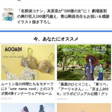
「名探偵コナン」灰原哀が“100億の女”に！ 劇場版初
の興行収入100億円越え、青山剛昌先生もお祝い＆感謝
イラスト描き下ろし
今、あなたにオススメ
ムーミン谷の仲間たちをモチーフ
「薬屋のひとりごと」「東リベ」
に♪「une nana cool」とのコラ
「アーリャさん」…「京まふ202
ボ第4弾インナーウェアやルーム
6」コラボビジュアル公開！グッ
ウェアが登場！
ズなどの最新情報も
2026.8.8
2026.8.6