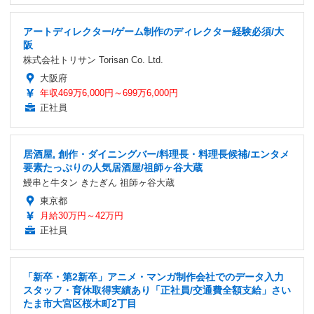
アートディレクター/ゲーム制作のディレクター経験必須/大
阪
株式会社トリサン Torisan Co. Ltd.
大阪府
年収469万6,000円～699万6,000円
正社員
居酒屋, 創作・ダイニングバー/料理長・料理長候補/エンタメ
要素たっぷりの人気居酒屋/祖師ヶ谷大蔵
鰻串と牛タン きたぎん 祖師ヶ谷大蔵
東京都
月給30万円～42万円
正社員
「新卒・第2新卒」アニメ・マンガ制作会社でのデータ入力
スタッフ・育休取得実績あり「正社員/交通費全額支給」さい
たま市大宮区桜木町2丁目