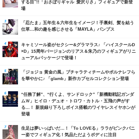
する目”!!「おさぼりギャル 愛沢りさ」フィギュアで新登
場
「忍たま」五年生＆六年生をイメージ！手裏剣、髪を結う
仕草…和の趣を感じさせる「MAYLA」パンプス
キャミソール姿がセクシー&グラマラス♪ 「ハイスクールD
×D」15周年バージョンのリアス＆朱乃のフィギュアがリニ
ューアルパッケージで登場！
「ジョジョ 黄金の風」ブチャラティチームやポルナレフら
を華やかに♪ 「glamb」新作カプセルコレクション登場
“任務了解”、“行くよ、サンドロック”「新機動戦記ガンダ
ムＷ」ヒイロ・デュオ・トロワ・カトル・五飛の声がす
る…！ 新規録り下ろしボイス搭載のワイヤレスイヤホンが
登場
生足は夢いっぱいだ…！「To LOVEる」ララがピンクバニ
ー姿でフィギュア化！気品ただようボディに注目