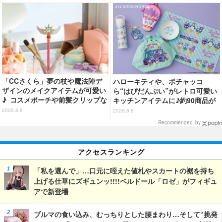
声優・稲田徹が出演「ヤンマガ」
34号
「CCさくら」夢の杖や魔法陣デ
ハローキティや、ポチャッコ
ザインのメイクアイテムが可愛い
ら“はぴだんぶい”がレトロ可愛い
♪ コスメポーチや前髪クリップな
キッチンアイテムに♪約90商品が
ど…毎日使いたい!!「タイトーく
登場【212 KITCHEN STORE】
2026.8.8
2026.8.8
じ」【8月28日～】
Recommended by
アクセスランキング
「私を選んで」…口元に咥えた値札やスカートの裾を持ち
上げる仕草にズギュンッ!!!!ベルドール「ロゼ」がフィギュ
アで新登場
ブルマの食い込み、むっちりとした腰まわり…そして“挑発