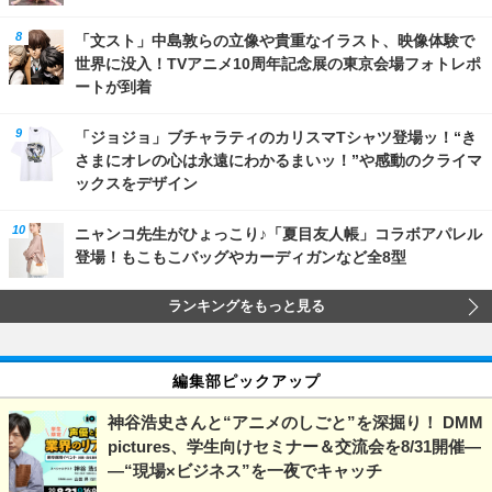
「文スト」中島敦らの立像や貴重なイラスト、映像体験で
世界に没入！TVアニメ10周年記念展の東京会場フォトレポ
ートが到着
「ジョジョ」ブチャラティのカリスマTシャツ登場ッ！“き
さまにオレの心は永遠にわかるまいッ！”や感動のクライマ
ックスをデザイン
ニャンコ先生がひょっこり♪「夏目友人帳」コラボアパレル
登場！もこもこバッグやカーディガンなど全8型
ランキングをもっと見る
編集部ピックアップ
神谷浩史さんと“アニメのしごと”を深掘り！ DMM
pictures、学生向けセミナー＆交流会を8/31開催―
―“現場×ビジネス”を一夜でキャッチ