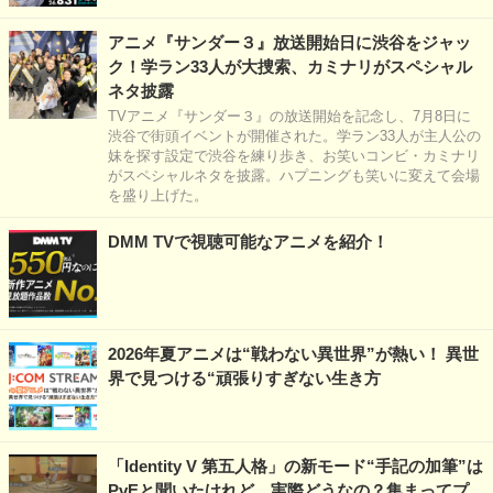
アニメ『サンダー３』放送開始日に渋谷をジャッ
ク！学ラン33人が大捜索、カミナリがスペシャル
ネタ披露
TVアニメ『サンダー３』の放送開始を記念し、7月8日に
渋谷で街頭イベントが開催された。学ラン33人が主人公の
妹を探す設定で渋谷を練り歩き、お笑いコンビ・カミナリ
がスペシャルネタを披露。ハプニングも笑いに変えて会場
を盛り上げた。
DMM TVで視聴可能なアニメを紹介！
2026年夏アニメは“戦わない異世界”が熱い！ 異世
界で見つける“頑張りすぎない生き方
「Identity V 第五人格」の新モード“手記の加筆”は
PvEと聞いたけれど…実際どうなの？集まってプ