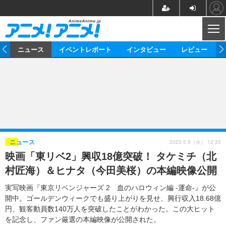
CL
ム
ニュース
イベントレポート
インタビュー
レビュー
ニュース
アニメ
映画/ドラマ
イベントレポート
マンガ
ノベル
アニメ
映画
インタビュー
音楽
声優
ライブ
舞台
スタッフ
声優
レビュー
2023.5.9（火） 12:35
ニュース
映画「東リベ2」興収18億突破！ タケミチ（北
ゲーム
グッズ
海外イベント
ビジネス
俳優・タレント
アーティスト
アニメ
実写
動画
村匠海）＆ヒナタ（今田美桜）の本編映像公開
イベント
海外
ビジネス
書評
イベント
アニメ
映画/ドラマ
連載・コラム
実写映画『東京リベンジャーズ 2 血のハロウィン編 -運命-』が公
開中。ゴールデンウィークでも盛り上がりを見せ、興行収入18.68億
ゲーム
座談会
アニメ！アニメ！TV
ABEMA Cafe
円、観客動員数140万人を突破したことがわかった。この大ヒット
を記念し、ファン厳選の本編映像が公開された。