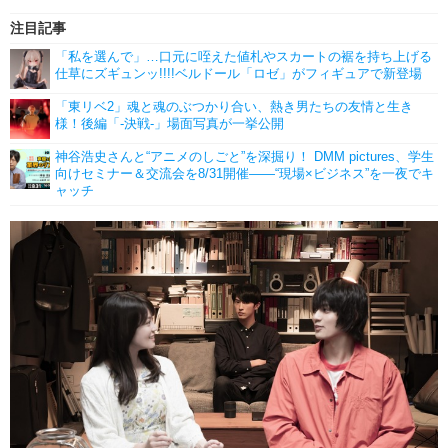
注目記事
「私を選んで」…口元に咥えた値札やスカートの裾を持ち上げる
仕草にズギュンッ!!!!ベルドール「ロゼ」がフィギュアで新登場
「東リベ2」魂と魂のぶつかり合い、熱き男たちの友情と生き
様！後編「-決戦-」場面写真が一挙公開
神谷浩史さんと“アニメのしごと”を深掘り！ DMM pictures、学生
向けセミナー＆交流会を8/31開催――“現場×ビジネス”を一夜でキ
ャッチ