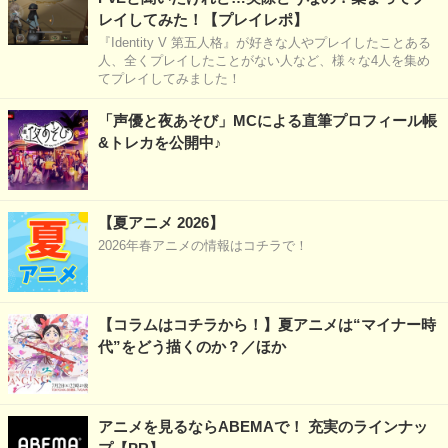
レイしてみた！【プレイレポ】
『Identity V 第五人格』が好きな人やプレイしたことある
人、全くプレイしたことがない人など、様々な4人を集め
てプレイしてみました！
「声優と夜あそび」MCによる直筆プロフィール帳
&トレカを公開中♪
【夏アニメ 2026】
2026年春アニメの情報はコチラで！
【コラムはコチラから！】夏アニメは“マイナー時
代”をどう描くのか？／ほか
アニメを見るならABEMAで！ 充実のラインナッ