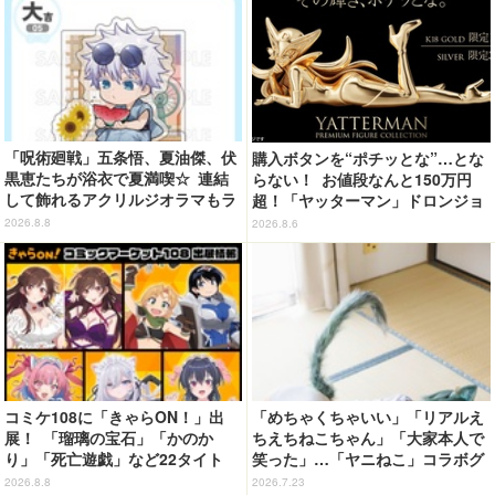
「呪術廻戦」五条悟、夏油傑、伏
購入ボタンを“ポチッとな”…とな
黒恵たちが浴衣で夏満喫☆ 連結
らない！ お値段なんと150万円
して飾れるアクリルジオラマもラ
超！「ヤッターマン」ドロンジョ
インナップ！「まるくじ」登場
様が黄金の輝きをまといミニフィ
2026.8.8
2026.8.6
ギュア化 ヤッターワン&おだてブ
タも
コミケ108に「きゃらON！」出
「めちゃくちゃいい」「リアルえ
展！ 「瑠璃の宝石」「かのか
ちえちねこちゃん」「大家本人で
り」「死亡遊戯」など22タイト
笑った」…「ヤニねこ」コラボグ
ル・350種以上のグッズ販売
ラビアが超話題!! 篠崎こころ＆
2026.8.8
2026.7.23