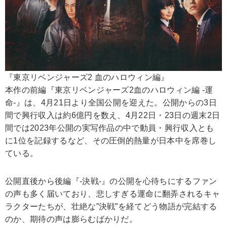
『東京リベンジャーズ2 血のハロウィン編』
本作の前編『東京リベンジャーズ2血のハロウィン編 -運
命-』は、4月21日より全国公開を迎えた。公開からの3日
間で興行収入は約6億円を数え、4月22日・23日の週末2日
間では2023年公開の実写作品の中で動員・興行収入とも
に1位を記録するなど、その圧倒的熱量が日本中を席巻し
ている。
公開直後から後編『-決戦-』の公開を心待ちにするファン
の声も多く届いており、悲しすぎる運命に翻弄されるキャ
ラクターたちが、壮絶な”決戦”を経てどう物語が完結する
のか、期待の声は膨らむばかりだ。