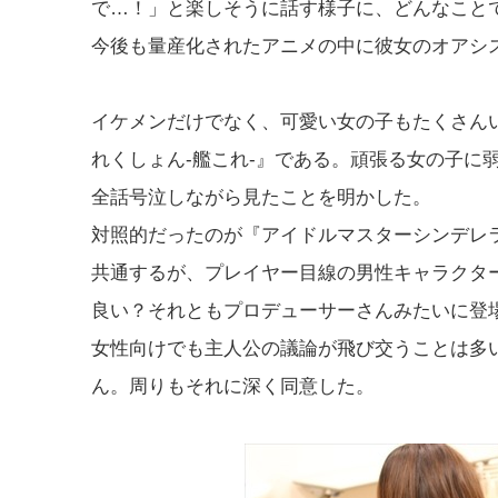
で…！」と楽しそうに話す様子に、どんなこと
今後も量産化されたアニメの中に彼女のオアシ
イケメンだけでなく、可愛い女の子もたくさんい
れくしょん-艦これ-』である。頑張る女の子に
全話号泣しながら見たことを明かした。
対照的だったのが『アイドルマスターシンデレ
共通するが、プレイヤー目線の男性キャラクタ
良い？それともプロデューサーさんみたいに登
女性向けでも主人公の議論が飛び交うことは多
ん。周りもそれに深く同意した。