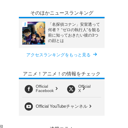
そのほかニュースランキング
「名探偵コナン」安室透って
何者？ “ゼロの執行人”を観る
前に知っておきたい彼の3つ
の顔とは
て
アクセスランキングをもっと見る
アニメ！アニメ！の情報をチェック
と
Official
Official
』
Facebook
X
ま
Official YouTubeチャンネル
同