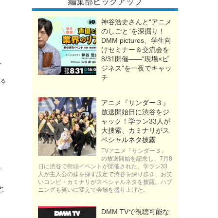
編集部ピックアップ
神谷浩史さんと“アニメ
のしごと”を深掘り！
DMM pictures、学生向
けセミナー＆交流会を
8/31開催――“現場×ビ
サンテＰＣとのコラボも
ジネス”を一夜でキャッ
チ
送る
アニメ『サンダー３』
放送開始日に渋谷をジ
ャック！学ラン33人が
大捜索、カミナリがス
ペシャルネタ披露
TVアニメ『サンダー３』
の放送開始を記念し、7月8
日に渋谷で街頭イベントが開催された。学ラン33
プ
人が主人公の妹を探す設定で渋谷を練り歩き、お笑
いコンビ・カミナリがスペシャルネタを披露。ハプ
と
ニングも笑いに変えて会場を盛り上げた。
DMM TVで視聴可能な