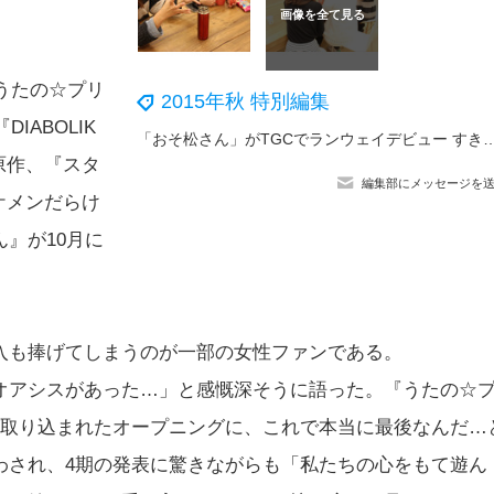
うたの☆プリ
2015年秋 特別編集
IABOLIK
「おそ松さん」がTGCでランウェイデビュー すき家や
ム原作、『スタ
編集部にメッセージを
ケメンだらけ
』が10月に
入も捧げてしまうのが一部の女性ファンである。
オアシスがあった…」と感慨深そうに語った。『うたの☆
が取り込まれたオープニングに、これで本当に最後なんだ…
わされ、4期の発表に驚きながらも「私たちの心をもて遊ん