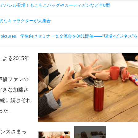
アパレル登場！もこもこバッグやカーディガンなど全8型
個性的なキャラクターが大集合
ictures、学生向けセミナー＆交流会を8/31開催――“現場×ビジネス”を
る2015年
声優ファンの
好きな加藤さ
前編に続きそれ
った。
リンスさまっ