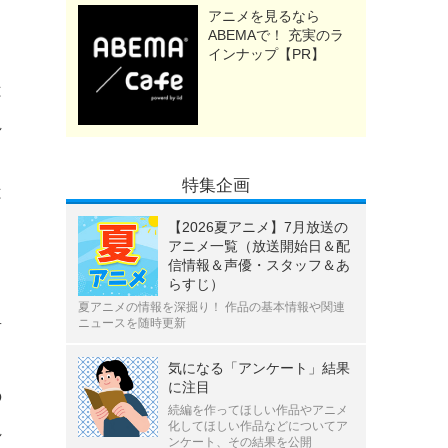
アニメを見るなら
ABEMAで！ 充実のラ
インナップ【PR】
は
れ
特集企画
は
っ
【2026夏アニメ】7月放送の
アニメ一覧（放送開始日＆配
信情報＆声優・スタッフ＆あ
らすじ）
夏アニメの情報を深掘り！ 作品の基本情報や関連
ニュースを随時更新
前
気になる「アンケート」結果
に注目
の
続編を作ってほしい作品やアニメ
化してほしい作品などについてア
れ
ンケート、その結果を公開