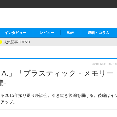
インタビュー
レビュー
動画
連載・コラム
人気記事TOP20
2015.12.31 Thu 16
TA.」「プラスティック・メモリー
-
る2015年振り返り座談会。引き続き後編を届ける。後編はイ
クアップ。