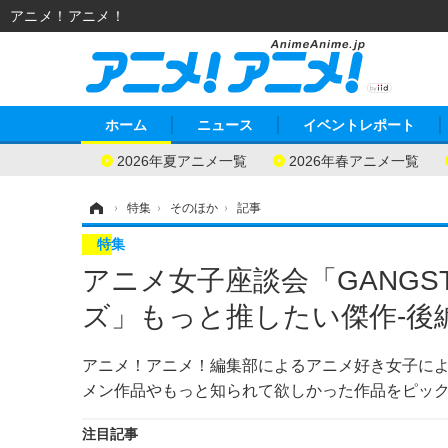
アニメ！アニメ！
ホーム
ニュース
イベントレポート
2026年夏アニメ一覧
2026年春アニメ一覧
ホーム
›
特集
›
そのほか
›
記事
特集
アニメ女子座談会「GANGS
ズ」もっと推したい傑作-後編
アニメ！アニメ！編集部によるアニメ好き女子によ
メン作品やもっと知られて欲しかった作品をピッ
注目記事