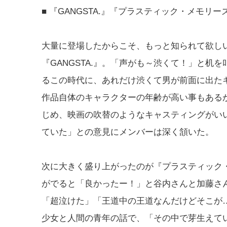
■ 『GANGSTA.』『プラスティック・メモリ
大量に登場したからこそ、もっと知られて欲し
『GANGSTA.』。「声がも～渋くて！」と
るこの時代に、あれだけ渋くて男が前面に出た
作品自体のキャラクターの年齢が高い事もある
じめ、映画の吹替のようなキャスティングがい
ていた」との意見にメンバーは深く頷いた。
次に大きく盛り上がったのが『プラスティック
がでると「良かったー！」と谷内さんと加藤さ
「超泣けた」「王道中の王道なんだけどそこが
少女と人間の青年の話で、「その中で芽生えて