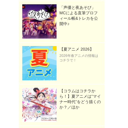
「声優と夜あそび」
MCによる直筆プロフ
ィール帳&トレカを公
開中♪
【夏アニメ 2026】
2026年春アニメの情報は
コチラで！
【コラムはコチラか
ら！】夏アニメは“マイ
ナー時代”をどう描くの
ォ
か？／ほか
。