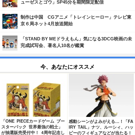
ューゼスとゴウ」SP45分を期間限定配信
制作は中国 CGアニメ「トレインヒーロー」テレビ東
京６局ネット4月放送開始
「STAND BY MEドラえもん」気になる3DCG映画の未
完成試写会、著名人10名が鑑賞
今、あなたにオススメ
「ONE PIECEカードゲーム ブー
感動シーンがよみがえる…！「FA
スターパック 世界最強の戦士」
IRY TAIL」ナツ、ルーシィ、ハッ
が抽選販売受付中！ 4周年記念し
ピーのフィギュアなどが当たる！