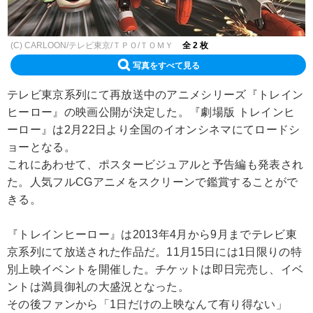
(C) CARLOON/テレビ東京/ＴＰＯ/ＴＯＭＹ
全 2 枚
写真をすべて見る
テレビ東京系列にて再放送中のアニメシリーズ『トレイン
ヒーロー』の映画公開が決定した。『劇場版 トレインヒ
ーロー』は2月22日より全国のイオンシネマにてロードシ
ョーとなる。
これにあわせて、ポスタービジュアルと予告編も発表され
た。人気フルCGアニメをスクリーンで鑑賞することがで
きる。
『トレインヒーロー』は2013年4月から9月までテレビ東
京系列にて放送された作品だ。11月15日には1日限りの特
別上映イベントを開催した。チケットは即日完売し、イベ
ントは満員御礼の大盛況となった。
その後ファンから「1日だけの上映なんて有り得ない」