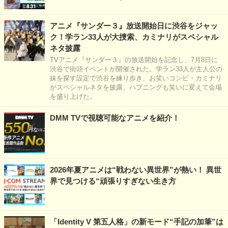
アニメ『サンダー３』放送開始日に渋谷をジャッ
ク！学ラン33人が大捜索、カミナリがスペシャル
ネタ披露
TVアニメ『サンダー３』の放送開始を記念し、7月8日に
渋谷で街頭イベントが開催された。学ラン33人が主人公の
妹を探す設定で渋谷を練り歩き、お笑いコンビ・カミナリ
がスペシャルネタを披露。ハプニングも笑いに変えて会場
を盛り上げた。
DMM TVで視聴可能なアニメを紹介！
2026年夏アニメは“戦わない異世界”が熱い！ 異世
界で見つける“頑張りすぎない生き方
「Identity V 第五人格」の新モード“手記の加筆”は