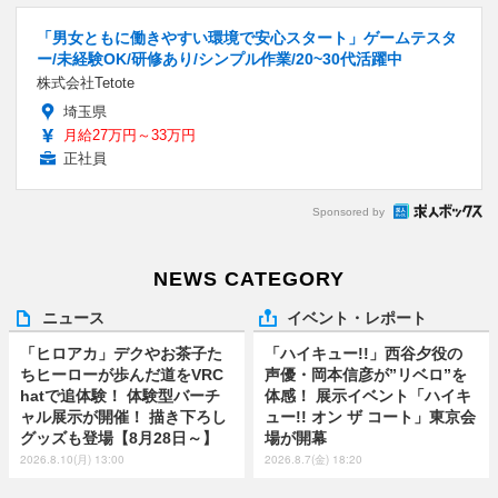
「男女ともに働きやすい環境で安心スタート」ゲームテスタ
ー/未経験OK/研修あり/シンプル作業/20~30代活躍中
株式会社Tetote
埼玉県
月給27万円～33万円
正社員
Sponsored by
NEWS CATEGORY
ニュース
イベント・レポート
「ヒロアカ」デクやお茶子た
「ハイキュー!!」西谷夕役の
ちヒーローが歩んだ道をVRC
声優・岡本信彦が”リベロ”を
hatで追体験！ 体験型バーチ
体感！ 展示イベント「ハイキ
ャル展示が開催！ 描き下ろし
ュー!! オン ザ コート」東京会
グッズも登場【8月28日～】
場が開幕
2026.8.10(月) 13:00
2026.8.7(金) 18:20