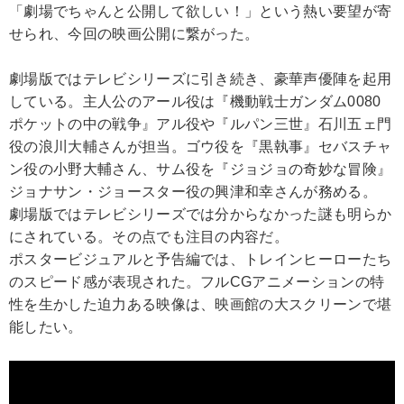
「劇場でちゃんと公開して欲しい！」という熱い要望が寄
せられ、今回の映画公開に繋がった。
劇場版ではテレビシリーズに引き続き、豪華声優陣を起用
している。主人公のアール役は『機動戦士ガンダム0080
ポケットの中の戦争』アル役や『ルパン三世』石川五ェ門
役の浪川大輔さんが担当。ゴウ役を『黒執事』セバスチャ
ン役の小野大輔さん、サム役を『ジョジョの奇妙な冒険』
ジョナサン・ジョースター役の興津和幸さんが務める。
劇場版ではテレビシリーズでは分からなかった謎も明らか
にされている。その点でも注目の内容だ。
ポスタービジュアルと予告編では、トレインヒーローたち
のスピード感が表現された。フルCGアニメーションの特
性を生かした迫力ある映像は、映画館の大スクリーンで堪
能したい。