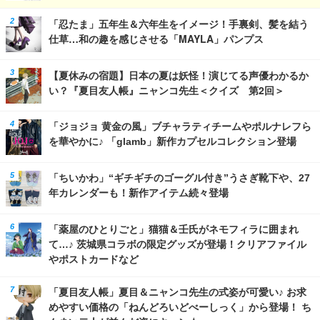
「忍たま」五年生＆六年生をイメージ！手裏剣、髪を結う
仕草…和の趣を感じさせる「MAYLA」パンプス
【夏休みの宿題】日本の夏は妖怪！演じてる声優わかるか
い？『夏目友人帳』ニャンコ先生＜クイズ 第2回＞
「ジョジョ 黄金の風」ブチャラティチームやポルナレフら
を華やかに♪ 「glamb」新作カプセルコレクション登場
「ちいかわ」“ギチギチのゴーグル付き”うさぎ靴下や、27
年カレンダーも！新作アイテム続々登場
「薬屋のひとりごと」猫猫＆壬氏がネモフィラに囲まれ
て…♪ 茨城県コラボの限定グッズが登場！クリアファイル
やポストカードなど
「夏目友人帳」夏目＆ニャンコ先生の式姿が可愛い♪ お求
めやすい価格の「ねんどろいどべーしっく」から登場！ ち