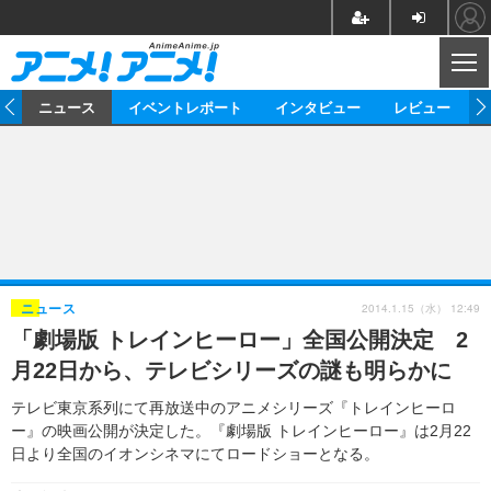
CL
ム
ニュース
イベントレポート
インタビュー
レビュー
ニュース
アニメ
映画/ドラマ
イベントレポート
マンガ
ノベル
アニメ
映画
インタビュー
音楽
声優
ライブ
舞台
スタッフ
声優
レビュー
2014.1.15（水） 12:49
ニュース
「劇場版 トレインヒーロー」全国公開決定 2
ゲーム
グッズ
海外イベント
ビジネス
俳優・タレント
アーティスト
アニメ
実写
動画
月22日から、テレビシリーズの謎も明らかに
イベント
海外
ビジネス
書評
イベント
アニメ
映画/ドラマ
連載・コラム
テレビ東京系列にて再放送中のアニメシリーズ『トレインヒーロ
ー』の映画公開が決定した。『劇場版 トレインヒーロー』は2月22
ゲーム
座談会
アニメ！アニメ！TV
ABEMA Cafe
日より全国のイオンシネマにてロードショーとなる。