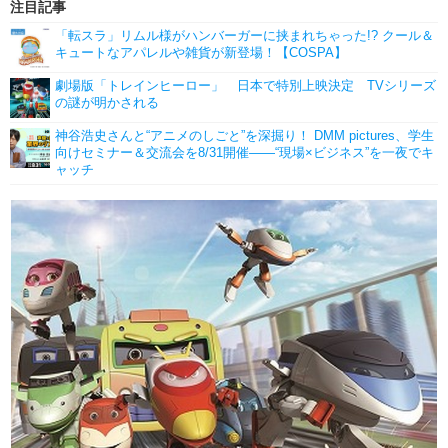
注目記事
「転スラ」リムル様がハンバーガーに挟まれちゃった!? クール＆
キュートなアパレルや雑貨が新登場！【COSPA】
劇場版「トレインヒーロー」 日本で特別上映決定 TVシリーズ
の謎が明かされる
神谷浩史さんと“アニメのしごと”を深掘り！ DMM pictures、学生
向けセミナー＆交流会を8/31開催――“現場×ビジネス”を一夜でキ
ャッチ