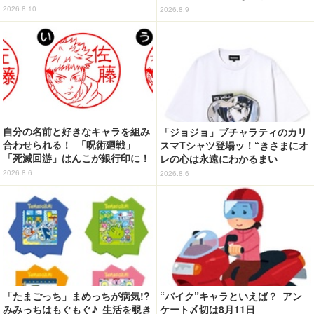
たボックスを手に入れよう
20周年記念の一番くじ登場
2026.8.10
2026.8.9
自分の名前と好きなキャラを組み
「ジョジョ」ブチャラティのカリ
合わせられる！ 「呪術廻戦」
スマTシャツ登場ッ！“きさまにオ
「死滅回游」はんこが銀行印に！
レの心は永遠にわかるまい
虎杖悠仁、乙骨憂太ら16キャラ追
ッ！”や感動のクライマックスを
2026.8.6
2026.8.6
加で全104種
デザイン
「たまごっち」まめっちが病気!?
“バイク”キャラといえば？ アン
みみっちはもぐもぐ♪ 生活を覗き
ケート〆切は8月11日