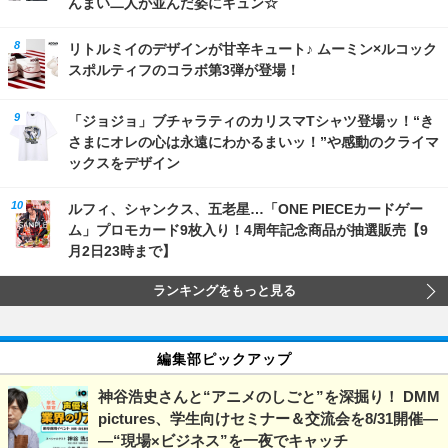
んまい二人が並んだ姿にキュン☆
リトルミイのデザインが甘辛キュート♪ ムーミン×ルコック
スポルティフのコラボ第3弾が登場！
「ジョジョ」ブチャラティのカリスマTシャツ登場ッ！“き
さまにオレの心は永遠にわかるまいッ！”や感動のクライマ
ックスをデザイン
ルフィ、シャンクス、五老星…「ONE PIECEカードゲー
ム」プロモカード9枚入り！4周年記念商品が抽選販売【9
月2日23時まで】
ランキングをもっと見る
編集部ピックアップ
神谷浩史さんと“アニメのしごと”を深掘り！ DMM
pictures、学生向けセミナー＆交流会を8/31開催―
―“現場×ビジネス”を一夜でキャッチ