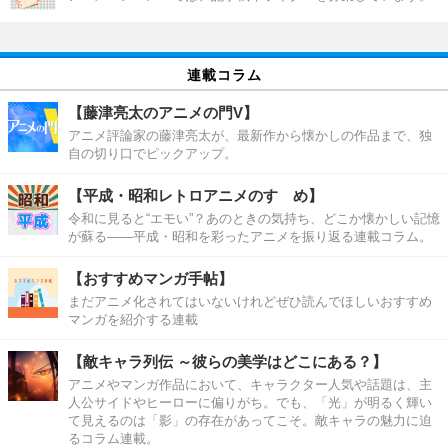
連載コラム
【藤津亮太のアニメの門V】
アニメ評論家の藤津亮太が、最新作から懐かしの作品まで、独
自の切り口でピックアップ。
【平成・昭和レトロアニメのすゝめ】
令和に見ると“エモい”？あのときの気持ち、どこか懐かしい記憶
が蘇る――平成・昭和を彩ったアニメを振り返る連載コラム。
【おすすめマンガ手帖】
まだアニメ化されてはいないけれどぜひ読んでほしいおすすめ
マンガを紹介する連載
【敵キャラ列伝 ～彼らの美学はどこにある？】
アニメやマンガ作品において、キャラクター人気や話題は、主
人公サイドやヒーローに偏りがち。でも、「光」が明るく輝い
て見えるのは「影」の存在があってこそ。敵キャラの魅力に迫
るコラム連載。