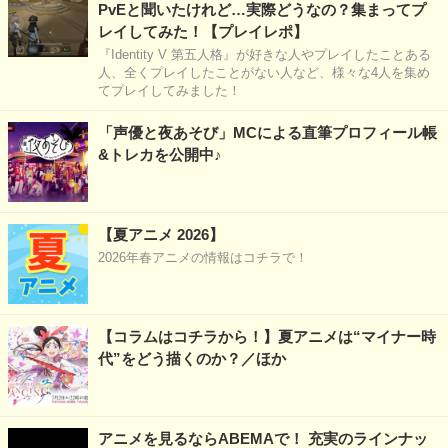
PvEと聞いたけれど…実際どうなの？集まってプ
レイしてみた！【プレイレポ】
『Identity V 第五人格』が好きな人やプレイしたことある
人、全くプレイしたことがない人など、様々な4人を集め
てプレイしてみました！
「声優と夜あそび」MCによる直筆プロフィール帳
&トレカを公開中♪
【夏アニメ 2026】
2026年春アニメの情報はコチラで！
【コラムはコチラから！】夏アニメは“マイナー時
代”をどう描くのか？／ほか
アニメを見るならABEMAで！ 充実のラインナッ