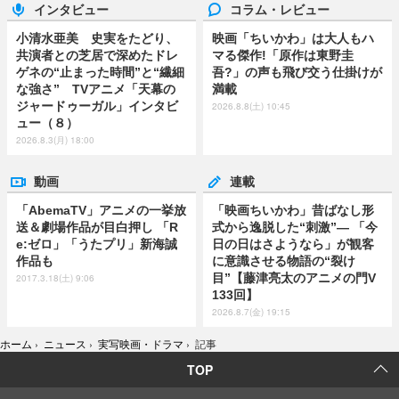
インタビュー
コラム・レビュー
小清水亜美 史実をたどり、
映画「ちいかわ」は大人もハ
共演者との芝居で深めたドレ
マる傑作!「原作は東野圭
ゲネの“止まった時間”と“繊細
吾?」の声も飛び交う仕掛けが
な強さ” TVアニメ「天幕の
満載
ジャードゥーガル」インタビ
2026.8.8(土) 10:45
ュー（８）
2026.8.3(月) 18:00
動画
連載
「AbemaTV」アニメの一挙放
「映画ちいかわ」昔ばなし形
送＆劇場作品が目白押し 「R
式から逸脱した“刺激”― 「今
e:ゼロ」「うたプリ」新海誠
日の日はさようなら」が観客
作品も
に意識させる物語の“裂け
目”【藤津亮太のアニメの門V
2017.3.18(土) 9:06
133回】
2026.8.7(金) 19:15
ホーム
›
ニュース
›
実写映画・ドラマ
›
記事
TOP