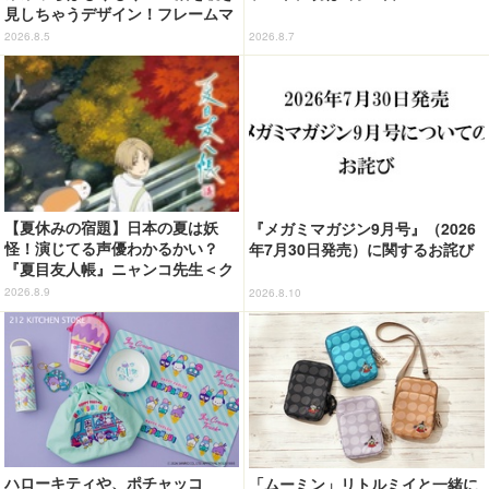
見しちゃうデザイン！フレームマ
グネット「ぴたっとフレーム」登
2026.8.5
2026.8.7
場☆
【夏休みの宿題】日本の夏は妖
『メガミマガジン9月号』（2026
怪！演じてる声優わかるかい？
年7月30日発売）に関するお詫び
『夏目友人帳』ニャンコ先生＜ク
イズ 第2回＞
2026.8.9
2026.8.10
ハローキティや、ポチャッコ
「ムーミン」リトルミイと一緒に