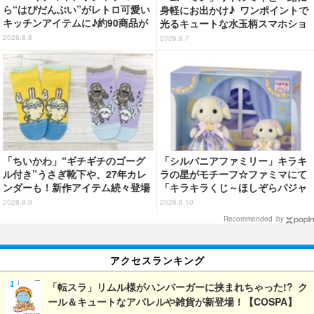
ら“はぴだんぶい”がレトロ可愛い
身軽にお出かけ♪ ワンポイントで
キッチンアイテムに♪約90商品が
光るキュートな水玉柄スマホショ
登場【212 KITCHEN STORE】
ルダーが新登場！
2026.8.8
2026.8.7
「ちいかわ」“ギチギチのゴーグ
「シルバニアファミリー」キラキ
ル付き”うさぎ靴下や、27年カレ
ラの星がモチーフ☆ファミマにて
ンダーも！新作アイテム続々登場
「キラキラくじ～ほしぞらパジャ
マパーティ～」が発売！
2026.8.9
2026.8.10
Recommended by
アクセスランキング
「転スラ」リムル様がハンバーガーに挟まれちゃった!? ク
ール＆キュートなアパレルや雑貨が新登場！【COSPA】