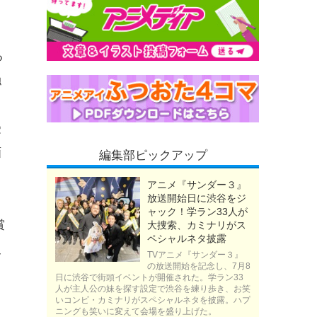
る
触
受
画
編集部ピックアップ
アニメ『サンダー３』
放送開始日に渋谷をジ
ャック！学ラン33人が
賞
大捜索、カミナリがス
ペシャルネタ披露
史
TVアニメ『サンダー３』
の放送開始を記念し、7月8
日に渋谷で街頭イベントが開催された。学ラン33
人が主人公の妹を探す設定で渋谷を練り歩き、お笑
いコンビ・カミナリがスペシャルネタを披露。ハプ
ニングも笑いに変えて会場を盛り上げた。