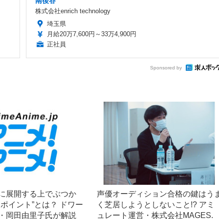
南後谷
株式会社enrich technology
埼玉県
月給20万7,600円～33万4,900円
正社員
Sponsored by
に展開する上でぶつか
声優オーディション合格の鍵はう
ヤポイント”とは？ ドワー
く芝居しようとしないこと!? アミ
・岡田由里子氏が解説
ュレート運営・株式会社MAGES.