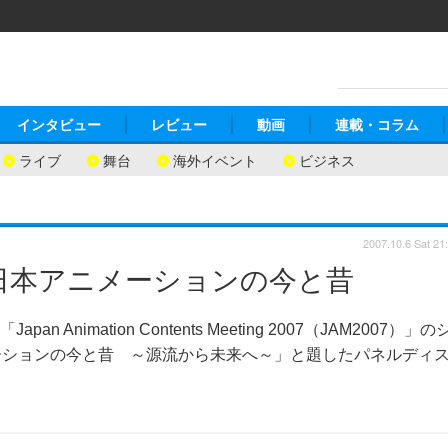
インタビュー
レビュー
動画
連載・コラム
ライブ
舞台
海外イベント
ビジネス
2007.10.6 Sat 21
る日本アニメーションの今と昔
imation Contents Meeting 2007（JAM2007）」の
ーションの今と昔 ～源流から未来へ～」と題したパネルディ