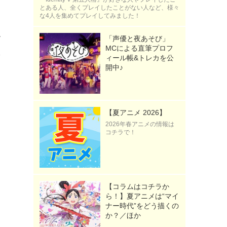
とある人、全くプレイしたことがない人など、様々
な4人を集めてプレイしてみました！
エ
「声優と夜あそび」
MCによる直筆プロフ
え
ィール帳&トレカを公
開中♪
る
【夏アニメ 2026】
2026年春アニメの情報は
コチラで！
【コラムはコチラか
ら！】夏アニメは“マイ
ナー時代”をどう描くの
》
か？／ほか