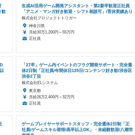
問
生成AI活用ゲーム開発アシスタント・第2新卒歓迎正社員
き歓
「アニメ・マンガ好き歓迎・シフト相談可」/育休実績あり
株式会社プロジェクトトリガー
神奈川県
月給30万1,200円～55万円
正社員
D
「27卒」ゲーム内イベントのフラグ開発サポート・完全週
万以
休2日制「正社員/年間休日125日/コンテンツ好き歓/渋谷区
渋谷2丁目
株式会社ELシステム
東京都
月給26万2,400円～32万円
正社員
社
ゲームプレイヤーサポートスタッフ・完全週休2日制「正
社員/ゲームスキル習得/高卒以上OK」・未経験歓迎/八潮市