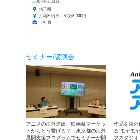
GOEN株式会社
埼玉県
月給30万円～51万8,000円
正社員
セミナー/講演会
アニメの海外進出、映画祭マーケッ
作品を海外
トからどう繋げる？ 東京都の海外
る“モヤモ
展開支援プログラムでセミナーが開
フスタジオ