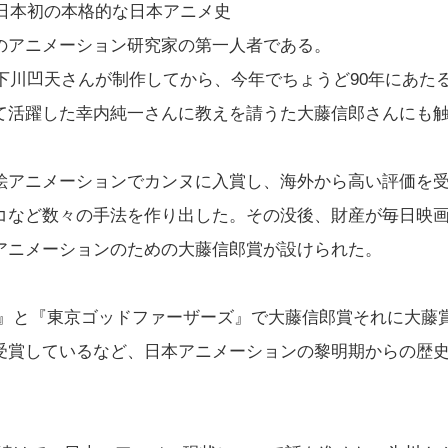
に日本初の本格的な日本アニメ史
のアニメーション研究家の第一人者である。
下川凹天さんが制作してから、今年でちょうど90年にあた
て活躍した幸内純一さんに教えを請うた大藤信郎さんにも
アニメーションでカンヌに入賞し、海外から高い評価を
コなど数々の手法を作り出した。その没後、財産が毎日映
アニメーションのための大藤信郎賞が設けられた。
』と『東京ゴッドファーザーズ』で大藤信郎賞それに大藤
受賞しているなど、日本アニメーションの黎明期からの歴