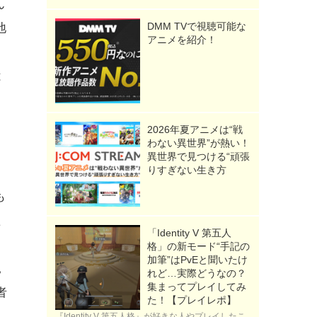
ん
DMM TVで視聴可能な
地
アニメを紹介！
は
2026年夏アニメは“戦
わない異世界”が熱い！
異世界で見つける“頑張
りすぎない生き方
も
た
「Identity V 第五人
格」の新モード“手記の
加筆”はPvEと聞いたけ
見
れど…実際どうなの？
集まってプレイしてみ
者
た！【プレイレポ】
『Identity V 第五人格』が好きな人やプレイしたこ