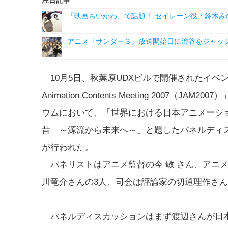
注目記事
「映画ちいかわ」で話題！ セイレーン役・鈴木み
アニメ『サンダー３』放送開始日に渋谷をジャッ
10月5日、秋葉原UDXビルで開催されたイベント
Animation Contents Meeting 2007（JAM2
ウムにおいて、「世界における日本アニメーシ
昔 ～源流から未来へ～」と題したパネルディ
が行われた。
パネリストはアニメ監督の今 敏 さん、アニ
川竜介さんの3人、司会は評論家の切通理作さ
パネルディスカッションはまず渡辺さんが日