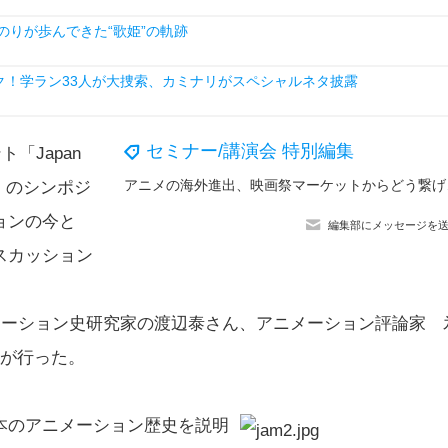
のりが歩んできた“歌姫”の軌跡
ク！学ラン33人が大捜索、カミナリがスペシャルネタ披露
セミナー/講演会 特別編集
「Japan
アニメの海外進
007）」のシンポジ
ョンの今と
編集部にメッセージを
スカッション
メーション史研究家の渡辺泰さん、アニメーション評論家 
んが行った。
本のアニメーション歴史を説明