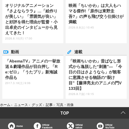
オリジナルアニメーション
映画「ちいかわ」は大人もハ
『さよならララ』…「絵作り
マる傑作!「原作は東野圭
が美しい」「雰囲気が良い」
吾?」の声も飛び交う仕掛けが
と好評を得た理由が監督・小
満載
出卓史のインタビューから見
2026.8.8(土) 10:45
えてきた！
2026.8.10(月) 17:00
動画
連載
「AbemaTV」アニメの一挙放
「映画ちいかわ」昔ばなし形
送＆劇場作品が目白押し 「R
式から逸脱した“刺激”― 「今
e:ゼロ」「うたプリ」新海誠
日の日はさようなら」が観客
作品も
に意識させる物語の“裂け
目”【藤津亮太のアニメの門V
2017.3.18(土) 9:06
133回】
2026.8.7(金) 19:15
ホーム
›
ニュース
›
グッズ
›
記事
›
写真・画像
TOP
Official
Official
Official
Home
Facebook
twitter
YouTube