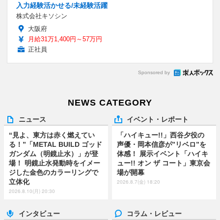
入力経験活かせる/未経験活躍
株式会社キソシン
大阪府
月給31万1,400円～57万円
正社員
Sponsored by
NEWS CATEGORY
ニュース
イベント・レポート
“見よ、東方は赤く燃えてい
「ハイキュー!!」西谷夕役の
る！”「METAL BUILD ゴッド
声優・岡本信彦が”リベロ”を
ガンダム（明鏡止水）」が登
体感！ 展示イベント「ハイキ
場！ 明鏡止水発動時をイメー
ュー!! オン ザ コート」東京会
ジした金色のカラーリングで
場が開幕
立体化
2026.8.7(金) 18:20
2026.8.10(月) 20:30
インタビュー
コラム・レビュー