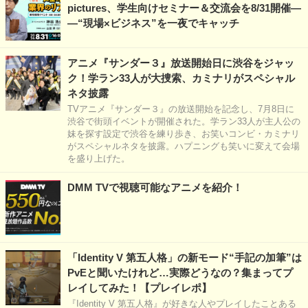
pictures、学生向けセミナー＆交流会を8/31開催―
―“現場×ビジネス”を一夜でキャッチ
アニメ『サンダー３』放送開始日に渋谷をジャッ
ク！学ラン33人が大捜索、カミナリがスペシャル
ネタ披露
TVアニメ『サンダー３』の放送開始を記念し、7月8日に
渋谷で街頭イベントが開催された。学ラン33人が主人公の
妹を探す設定で渋谷を練り歩き、お笑いコンビ・カミナリ
がスペシャルネタを披露。ハプニングも笑いに変えて会場
を盛り上げた。
DMM TVで視聴可能なアニメを紹介！
「Identity V 第五人格」の新モード“手記の加筆”は
PvEと聞いたけれど…実際どうなの？集まってプ
レイしてみた！【プレイレポ】
『Identity V 第五人格』が好きな人やプレイしたことある