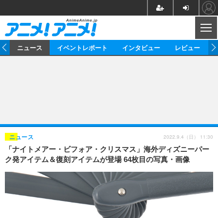
CL
ム
ニュース
イベントレポート
インタビュー
レビュー
ニュース
アニメ
映画/ドラマ
イベントレポート
マンガ
ノベル
アニメ
映画
インタビュー
音楽
声優
ライブ
舞台
スタッフ
声優
レビュー
2022.9.4（日） 11:30
ニュース
「ナイトメアー・ビフォア・クリスマス」海外ディズニーパー
ゲーム
グッズ
海外イベント
ビジネス
俳優・タレント
アーティスト
アニメ
実写
動画
ク発アイテム＆復刻アイテムが登場 64枚目の写真・画像
イベント
海外
ビジネス
書評
イベント
アニメ
映画/ドラマ
連載・コラム
ゲーム
座談会
アニメ！アニメ！TV
ABEMA Cafe