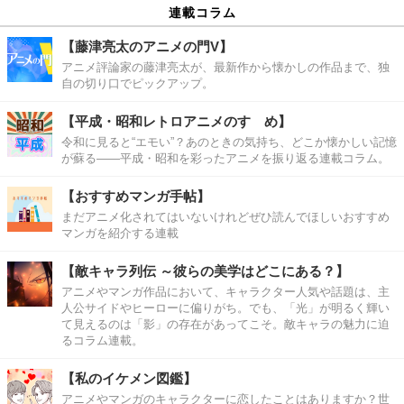
連載コラム
【藤津亮太のアニメの門V】
アニメ評論家の藤津亮太が、最新作から懐かしの作品まで、独
自の切り口でピックアップ。
【平成・昭和レトロアニメのすゝめ】
令和に見ると“エモい”？あのときの気持ち、どこか懐かしい記憶
が蘇る――平成・昭和を彩ったアニメを振り返る連載コラム。
【おすすめマンガ手帖】
まだアニメ化されてはいないけれどぜひ読んでほしいおすすめ
マンガを紹介する連載
【敵キャラ列伝 ～彼らの美学はどこにある？】
アニメやマンガ作品において、キャラクター人気や話題は、主
人公サイドやヒーローに偏りがち。でも、「光」が明るく輝い
て見えるのは「影」の存在があってこそ。敵キャラの魅力に迫
るコラム連載。
【私のイケメン図鑑】
アニメやマンガのキャラクターに恋したことはありますか？世