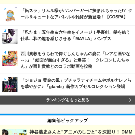
「転スラ」リムル様がハンバーガーに挟まれちゃった!? ク
ール＆キュートなアパレルや雑貨が新登場！【COSPA】
「忍たま」五年生＆六年生をイメージ！手裏剣、髪を結う
仕草…和の趣を感じさせる「MAYLA」パンプス
西川貴教をうちわで仰ぐしんちゃんの姿に「レアな画やな
～♪」「絵面が面白すぎる」と爆笑！ 「クレヨンしんちゃ
ん」が西川貴教とのコラボ動画を投稿
「ジョジョ 黄金の風」ブチャラティチームやポルナレフら
を華やかに♪ 「glamb」新作カプセルコレクション登場
ランキングをもっと見る
編集部ピックアップ
神谷浩史さんと“アニメのしごと”を深掘り！ DMM