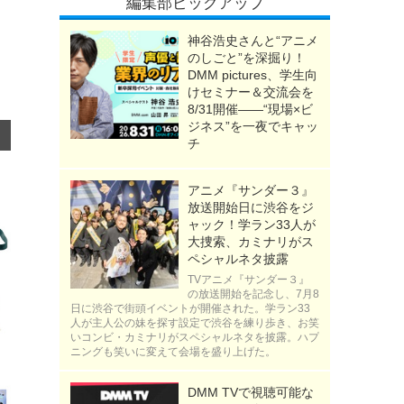
編集部ピックアップ
神谷浩史さんと“アニメ
のしごと”を深掘り！
DMM pictures、学生向
けセミナー＆交流会を
8/31開催――“現場×ビ
ジネス”を一夜でキャッ
チ
アニメ『サンダー３』
放送開始日に渋谷をジ
ャック！学ラン33人が
大捜索、カミナリがス
ペシャルネタ披露
TVアニメ『サンダー３』
の放送開始を記念し、7月8
日に渋谷で街頭イベントが開催された。学ラン33
人が主人公の妹を探す設定で渋谷を練り歩き、お笑
いコンビ・カミナリがスペシャルネタを披露。ハプ
ニングも笑いに変えて会場を盛り上げた。
DMM TVで視聴可能な