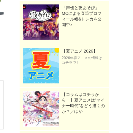
「声優と夜あそび」
MCによる直筆プロフ
ィール帳&トレカを公
開中♪
【夏アニメ 2026】
2026年春アニメの情報は
コチラで！
【コラムはコチラか
ら！】夏アニメは“マイ
ナー時代”をどう描くの
か？／ほか