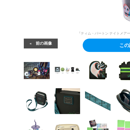
『ティム・バートン ナイトメアー
前の画像
この