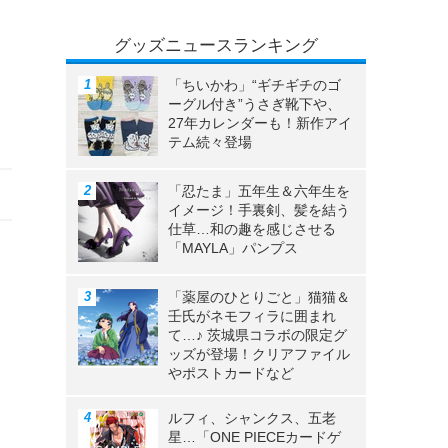
グッズニュースランキング
マ
「ちいかわ」“ギチギチのゴ
ーグル付き”うさぎ靴下や、
27年カレンダーも！新作アイ
テム続々登場
「忍たま」五年生＆六年生を
イメージ！手裏剣、髪を結う
仕草…和の趣を感じさせる
「MAYLA」パンプス
「薬屋のひとりごと」猫猫＆
壬氏がネモフィラに囲まれ
て…♪ 茨城県コラボの限定グ
ッズが登場！クリアファイル
やポストカードなど
ルフィ、シャンクス、五老
星…「ONE PIECEカードゲ